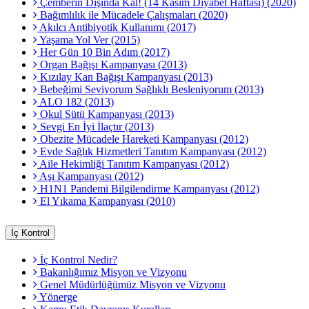
Çemberin Dışında Kal! (14 Kasım Diyabet Haftası) (2020)
Bağımlılık ile Mücadele Çalışmaları (2020)
Akılcı Antibiyotik Kullanımı (2017)
Yaşama Yol Ver (2015)
Her Gün 10 Bin Adım (2017)
Organ Bağışı Kampanyası (2013)
Kızılay Kan Bağışı Kampanyası (2013)
Bebeğimi Seviyorum Sağlıklı Besleniyorum (2013)
ALO 182 (2013)
Okul Sütü Kampanyası (2013)
Sevgi En İyi İlaçtır (2013)
Obezite Mücadele Hareketi Kampanyası (2012)
Evde Sağlık Hizmetleri Tanıtım Kampanyası (2012)
Aile Hekimliği Tanıtım Kampanyası (2012)
Aşı Kampanyası (2012)
H1N1 Pandemi Bilgilendirme Kampanyası (2012)
El Yıkama Kampanyası (2010)
İç Kontrol
İç Kontrol Nedir?
Bakanlığımız Misyon ve Vizyonu
Genel Müdürlüğümüz Misyon ve Vizyonu
Yönerge