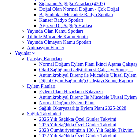
Sigaranın Sağlığa Zararları (4207)
Doğal Olan Normal Doğum - Çok Doğal
Bağımlılıkla Mücadele Radyo Spotları
Kanser Radyo Spotları
Ağız ve Diş Sağlığı Haftası
Yayında Olan Kamu Spotları
Tütünle Mücadele Kamu Spotu
Yayında Olmayan Kamu Spotları
Animasyon Filmler
Yayınlar
Çalıştay Raporları
Normal Doğum Eylem Planı İkinci Aşama Çalıştayı
Okul Sağlığının Geliştirilmesi Çalıştayı Sonuç ...
Antimikrobiyal Direnç ile Mücadele Ulusal Eylem 
Dijital Oyun Bağımlılığı Çalıştayı Sonuç Raporu
Eylem Planları
Eylem Planı Hazırlama Kılavuzu
Antimikrobiyal Direnç İle Mücadele Ulusal Eylem 
Normal Doğum Eylem Planı
Sağlık Okuryazarlığı Eylem Planı 2025-2028
Sağlık Takvimleri
2026 Yılı Sağlıkta Özel Günler Takvimi
2025 Yılı Sağlıkta Özel Günler Takvimi
2023 Cumhuriyetimizin 100. Yılı Sağlık Takvimi
2022 Yılı Sağlıkta Özel Günler Takvimi