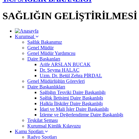
SAĞLIĞIN GELİŞTİRİLMES
Kurumsal
Sağlık Bakanımız
Genel Müdür
Genel Müdür Yardımcısı
Daire Başkanları
Arife ARSLAN BUCAK
Dr. Şeyma HALAÇ
Uzm. Dr. Betül Zehra PİRDAL
Genel Müdürlüğün Görevleri
Daire Başkanlıkları
Sağlığın Teşviki Daire Başkanlığı
Sağlık İletişimi Daire Başkanlığı
Halkla İlişkiler Daire Başkanlığı
İdari ve Mali İşler Daire Başkanlığı
İzleme ve Değerlendirme Daire Başkanlığı
Teşkilat Şeması
Kurumsal Kimlik Kılavuzu
Kamu Spotları
Radyo Spotları