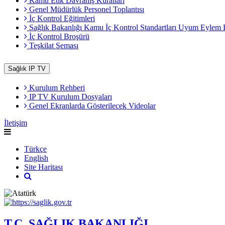
Kamu Etik Davranış Kuralları
Genel Müdürlük Personel Toplantısı
İç Kontrol Eğitimleri
Sağlık Bakanlığı Kamu İç Kontrol Standartları Uyum Eylem 
İç Kontrol Broşürü
Teşkilat Şeması
Sağlık IP TV
Kurulum Rehberi
IP TV Kurulum Dosyaları
Genel Ekranlarda Gösterilecek Videolar
İletişim
Türkçe
English
Site Haritası
T.C. SAĞLIK BAKANLIĞI