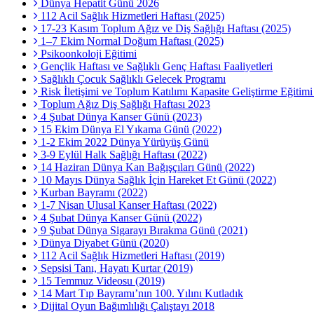
Dünya Hepatit Günü 2026
112 Acil Sağlık Hizmetleri Haftası (2025)
17-23 Kasım Toplum Ağız ve Diş Sağlığı Haftası (2025)
1–7 Ekim Normal Doğum Haftası (2025)
Psikoonkoloji Eğitimi
Gençlik Haftası ve Sağlıklı Genç Haftası Faaliyetleri
Sağlıklı Çocuk Sağlıklı Gelecek Programı
Risk İletişimi ve Toplum Katılımı Kapasite Geliştirme Eğitim
Toplum Ağız Diş Sağlığı Haftası 2023
4 Şubat Dünya Kanser Günü (2023)
15 Ekim Dünya El Yıkama Günü (2022)
1-2 Ekim 2022 Dünya Yürüyüş Günü
3-9 Eylül Halk Sağlığı Haftası (2022)
14 Haziran Dünya Kan Bağışçıları Günü (2022)
10 Mayıs Dünya Sağlık İçin Hareket Et Günü (2022)
Kurban Bayramı (2022)
1-7 Nisan Ulusal Kanser Haftası (2022)
4 Şubat Dünya Kanser Günü (2022)
9 Şubat Dünya Sigarayı Bırakma Günü (2021)
Dünya Diyabet Günü (2020)
112 Acil Sağlık Hizmetleri Haftası (2019)
Sepsisi Tanı, Hayatı Kurtar (2019)
15 Temmuz Videosu (2019)
14 Mart Tıp Bayramı’nın 100. Yılını Kutladık
Dijital Oyun Bağımlılığı Çalıştayı 2018