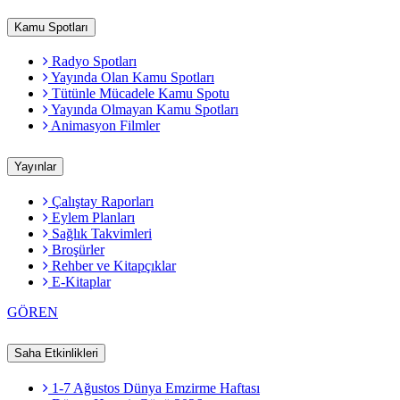
Kamu Spotları
Radyo Spotları
Yayında Olan Kamu Spotları
Tütünle Mücadele Kamu Spotu
Yayında Olmayan Kamu Spotları
Animasyon Filmler
Yayınlar
Çalıştay Raporları
Eylem Planları
Sağlık Takvimleri
Broşürler
Rehber ve Kitapçıklar
E-Kitaplar
GÖREN
Saha Etkinlikleri
1-7 Ağustos Dünya Emzirme Haftası