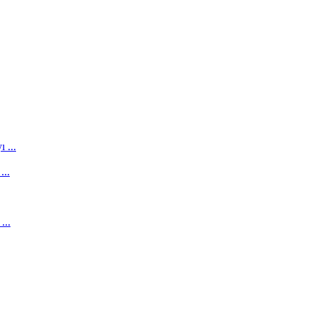
 ...
...
...