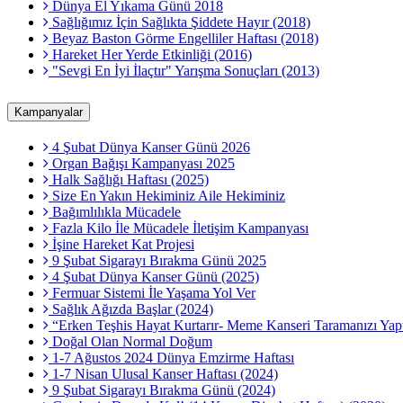
Dünya El Yıkama Günü 2018
Sağlığımız İçin Sağlıkta Şiddete Hayır (2018)
Beyaz Baston Görme Engelliler Haftası (2018)
Hareket Her Yerde Etkinliği (2016)
"Sevgi En İyi İlaçtır" Yarışma Sonuçları (2013)
Kampanyalar
4 Şubat Dünya Kanser Günü 2026
Organ Bağışı Kampanyası 2025
Halk Sağlığı Haftası (2025)
Size En Yakın Hekiminiz Aile Hekiminiz
Bağımlılıkla Mücadele
Fazla Kilo İle Mücadele İletişim Kampanyası
İşine Hareket Kat Projesi
9 Şubat Sigarayı Bırakma Günü 2025
4 Şubat Dünya Kanser Günü (2025)
Fermuar Sistemi İle Yaşama Yol Ver
Sağlık Ağızda Başlar (2024)
“Erken Teşhis Hayat Kurtarır- Meme Kanseri Taramanızı Yapt
Doğal Olan Normal Doğum
1-7 Ağustos 2024 Dünya Emzirme Haftası
1-7 Nisan Ulusal Kanser Haftası (2024)
9 Şubat Sigarayı Bırakma Günü (2024)