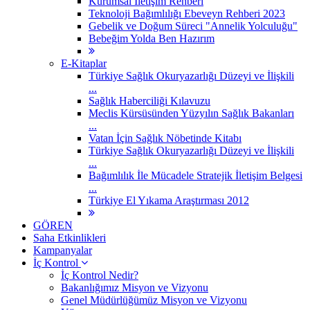
Kurumsal İletişim Rehberi
Teknoloji Bağımlılığı Ebeveyn Rehberi 2023
Gebelik ve Doğum Süreci "Annelik Yolculuğu"
Bebeğim Yolda Ben Hazırım
E-Kitaplar
Türkiye Sağlık Okuryazarlığı Düzeyi ve İlişkili
...
Sağlık Haberciliği Kılavuzu
Meclis Kürsüsünden Yüzyılın Sağlık Bakanları
...
Vatan İçin Sağlık Nöbetinde Kitabı
Türkiye Sağlık Okuryazarlığı Düzeyi ve İlişkili
...
Bağımlılık İle Mücadele Stratejik İletişim Belgesi
...
Türkiye El Yıkama Araştırması 2012
GÖREN
Saha Etkinlikleri
Kampanyalar
İç Kontrol
İç Kontrol Nedir?
Bakanlığımız Misyon ve Vizyonu
Genel Müdürlüğümüz Misyon ve Vizyonu