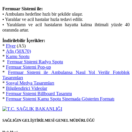
Fermuar Sistemi ile:
• Ambulans hedefine hızlı bir şekilde ulaşır.
• Yaralılar ve acil hastalar hızla tedavi edilir.
• Yaralıların ve acil hastaların hayatta kalma ihtimali yüzde 40
oranında artar.
İndirilebilir İçerikler:
*
Flyer
(A5)
*
Afiş (50X70)
*
Kamu Spotu
*
Fermuar Sistemi Radyo Spotu
*
Fermuar Sistemi Pop-up
*
Fermuar Sistemi ile Ambulansa Nasıl Yol Verilir Fotoblok
Tasarımları
*
Sosyal Medya Tasarımları
*
Bilgilendirici Videolar
*
Fermuar Sistemi Billboard Tasarımı
*
Fermuar Sistemi Kamu Spotu Sinemada Gösterim Formatı
SAĞLIĞIN GELİŞTİRİLMESİ GENEL MÜDÜRLÜĞÜ
Hızlı Menü