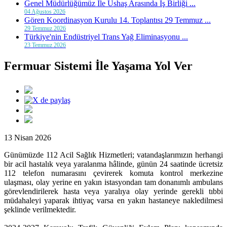
Genel Müdürlüğümüz İle Ushaş Arasında İş Birliği ...
04 Ağustos 2026
Gören Koordinasyon Kurulu 14. Toplantısı 29 Temmuz ...
29 Temmuz 2026
Türkiye'nin Endüstriyel Trans Yağ Eliminasyonu ...
23 Temmuz 2026
Fermuar Sistemi İle Yaşama Yol Ver
13 Nisan 2026
Günümüzde 112 Acil Sağlık Hizmetleri; vatandaşlarımızın herhangi
bir acil hastalık veya yaralanma hâlinde, günün 24 saatinde ücretsiz
112 telefon numarasını çevirerek komuta kontrol merkezine
ulaşması, olay yerine en yakın istasyondan tam donanımlı ambulans
görevlendirilerek hasta veya yaralıya olay yerinde gerekli tıbbi
müdahaleyi yaparak ihtiyaç varsa en yakın hastaneye nakledilmesi
şeklinde verilmektedir.