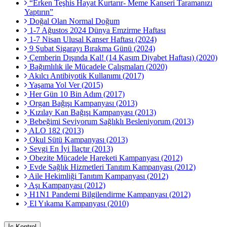
“Erken Teşhis Hayat Kurtarır- Meme Kanseri Taramanızı
Yaptırın”
Doğal Olan Normal Doğum
1-7 Ağustos 2024 Dünya Emzirme Haftası
1-7 Nisan Ulusal Kanser Haftası (2024)
9 Şubat Sigarayı Bırakma Günü (2024)
Çemberin Dışında Kal! (14 Kasım Diyabet Haftası) (2020)
Bağımlılık ile Mücadele Çalışmaları (2020)
Akılcı Antibiyotik Kullanımı (2017)
Yaşama Yol Ver (2015)
Her Gün 10 Bin Adım (2017)
Organ Bağışı Kampanyası (2013)
Kızılay Kan Bağışı Kampanyası (2013)
Bebeğimi Seviyorum Sağlıklı Besleniyorum (2013)
ALO 182 (2013)
Okul Sütü Kampanyası (2013)
Sevgi En İyi İlaçtır (2013)
Obezite Mücadele Hareketi Kampanyası (2012)
Evde Sağlık Hizmetleri Tanıtım Kampanyası (2012)
Aile Hekimliği Tanıtım Kampanyası (2012)
Aşı Kampanyası (2012)
H1N1 Pandemi Bilgilendirme Kampanyası (2012)
El Yıkama Kampanyası (2010)
İç Kontrol