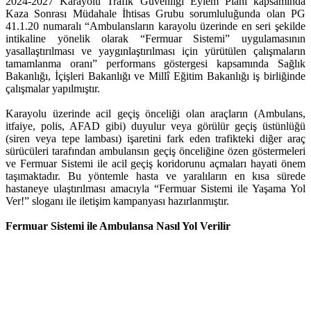
2024-2027 Karayolu Trafik Güvenliği Eylem Planı kapsamında
Kaza Sonrası Müdahale İhtisas Grubu sorumluluğunda olan PG
41.1.20 numaralı “Ambulansların karayolu üzerinde en seri şekilde
intikaline yönelik olarak “Fermuar Sistemi” uygulamasının
yasallaştırılması ve yaygınlaştırılması için yürütülen çalışmaların
tamamlanma oranı” performans göstergesi kapsamında Sağlık
Bakanlığı, İçişleri Bakanlığı ve Millî Eğitim Bakanlığı iş birliğinde
çalışmalar yapılmıştır.
Karayolu üzerinde acil geçiş önceliği olan araçların (Ambulans,
itfaiye, polis, AFAD gibi) duyulur veya görülür geçiş üstünlüğü
(siren veya tepe lambası) işaretini fark eden trafikteki diğer araç
sürücüleri tarafından ambulansın geçiş önceliğine özen göstermeleri
ve Fermuar Sistemi ile acil geçiş koridorunu açmaları hayati önem
taşımaktadır. Bu yöntemle hasta ve yaralıların en kısa sürede
hastaneye ulaştırılması amacıyla “Fermuar Sistemi ile Yaşama Yol
Ver!” sloganı ile iletişim kampanyası hazırlanmıştır.
Fermuar Sistemi ile Ambulansa Nasıl Yol Verilir