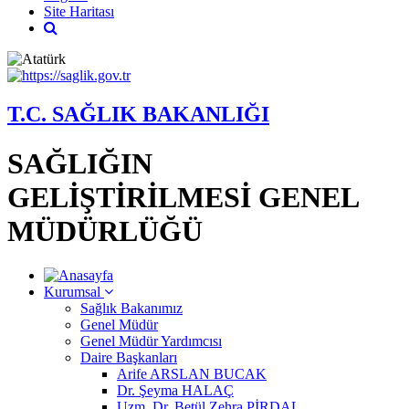
Site Haritası
T.C. SAĞLIK BAKANLIĞI
SAĞLIĞIN
GELİŞTİRİLMESİ GENEL
MÜDÜRLÜĞÜ
Kurumsal
Sağlık Bakanımız
Genel Müdür
Genel Müdür Yardımcısı
Daire Başkanları
Arife ARSLAN BUCAK
Dr. Şeyma HALAÇ
Uzm. Dr. Betül Zehra PİRDAL