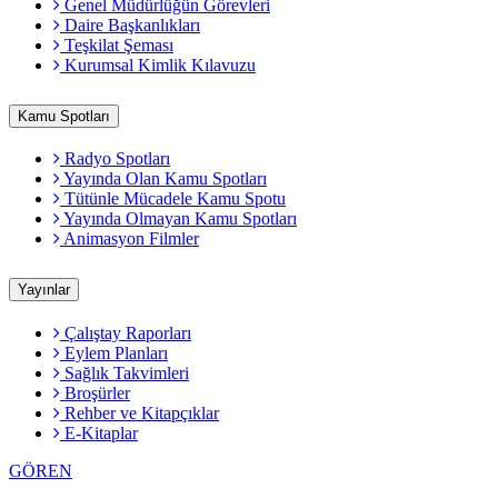
Genel Müdürlüğün Görevleri
Daire Başkanlıkları
Teşkilat Şeması
Kurumsal Kimlik Kılavuzu
Kamu Spotları
Radyo Spotları
Yayında Olan Kamu Spotları
Tütünle Mücadele Kamu Spotu
Yayında Olmayan Kamu Spotları
Animasyon Filmler
Yayınlar
Çalıştay Raporları
Eylem Planları
Sağlık Takvimleri
Broşürler
Rehber ve Kitapçıklar
E-Kitaplar
GÖREN