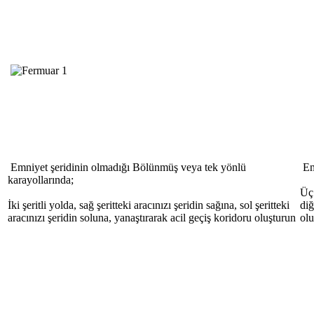
Emniyet şeridinin olmadığı Bölünmüş veya tek yönlü
Em
karayollarında;
Üç 
İki şeritli yolda, sağ şeritteki aracınızı şeridin sağına, sol şeritteki
diğ
aracınızı şeridin soluna, yanaştırarak acil geçiş koridoru oluşturun
olu