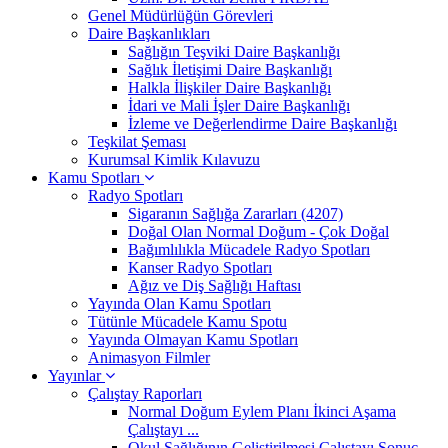
Genel Müdürlüğün Görevleri
Daire Başkanlıkları
Sağlığın Teşviki Daire Başkanlığı
Sağlık İletişimi Daire Başkanlığı
Halkla İlişkiler Daire Başkanlığı
İdari ve Mali İşler Daire Başkanlığı
İzleme ve Değerlendirme Daire Başkanlığı
Teşkilat Şeması
Kurumsal Kimlik Kılavuzu
Kamu Spotları
Radyo Spotları
Sigaranın Sağlığa Zararları (4207)
Doğal Olan Normal Doğum - Çok Doğal
Bağımlılıkla Mücadele Radyo Spotları
Kanser Radyo Spotları
Ağız ve Diş Sağlığı Haftası
Yayında Olan Kamu Spotları
Tütünle Mücadele Kamu Spotu
Yayında Olmayan Kamu Spotları
Animasyon Filmler
Yayınlar
Çalıştay Raporları
Normal Doğum Eylem Planı İkinci Aşama
Çalıştayı ...
Okul Sağlığının Geliştirilmesi Çalıştayı Sonuç ...