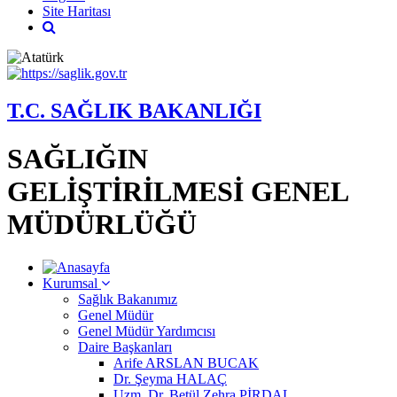
Site Haritası
T.C. SAĞLIK BAKANLIĞI
SAĞLIĞIN
GELİŞTİRİLMESİ GENEL
MÜDÜRLÜĞÜ
Kurumsal
Sağlık Bakanımız
Genel Müdür
Genel Müdür Yardımcısı
Daire Başkanları
Arife ARSLAN BUCAK
Dr. Şeyma HALAÇ
Uzm. Dr. Betül Zehra PİRDAL