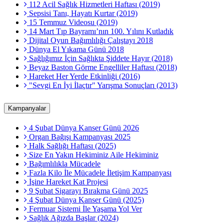
112 Acil Sağlık Hizmetleri Haftası (2019)
Sepsisi Tanı, Hayatı Kurtar (2019)
15 Temmuz Videosu (2019)
14 Mart Tıp Bayramı’nın 100. Yılını Kutladık
Dijital Oyun Bağımlılığı Çalıştayı 2018
Dünya El Yıkama Günü 2018
Sağlığımız İçin Sağlıkta Şiddete Hayır (2018)
Beyaz Baston Görme Engelliler Haftası (2018)
Hareket Her Yerde Etkinliği (2016)
"Sevgi En İyi İlaçtır" Yarışma Sonuçları (2013)
Kampanyalar
4 Şubat Dünya Kanser Günü 2026
Organ Bağışı Kampanyası 2025
Halk Sağlığı Haftası (2025)
Size En Yakın Hekiminiz Aile Hekiminiz
Bağımlılıkla Mücadele
Fazla Kilo İle Mücadele İletişim Kampanyası
İşine Hareket Kat Projesi
9 Şubat Sigarayı Bırakma Günü 2025
4 Şubat Dünya Kanser Günü (2025)
Fermuar Sistemi İle Yaşama Yol Ver
Sağlık Ağızda Başlar (2024)