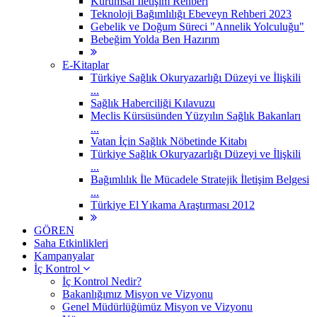
Kurumsal İletişim Rehberi
Teknoloji Bağımlılığı Ebeveyn Rehberi 2023
Gebelik ve Doğum Süreci "Annelik Yolculuğu"
Bebeğim Yolda Ben Hazırım
E-Kitaplar
Türkiye Sağlık Okuryazarlığı Düzeyi ve İlişkili
...
Sağlık Haberciliği Kılavuzu
Meclis Kürsüsünden Yüzyılın Sağlık Bakanları
...
Vatan İçin Sağlık Nöbetinde Kitabı
Türkiye Sağlık Okuryazarlığı Düzeyi ve İlişkili
...
Bağımlılık İle Mücadele Stratejik İletişim Belgesi
...
Türkiye El Yıkama Araştırması 2012
GÖREN
Saha Etkinlikleri
Kampanyalar
İç Kontrol
İç Kontrol Nedir?
Bakanlığımız Misyon ve Vizyonu
Genel Müdürlüğümüz Misyon ve Vizyonu