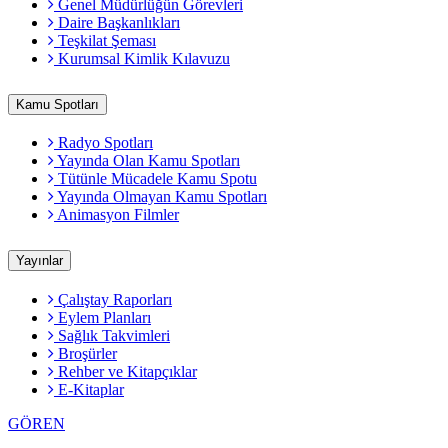
Genel Müdürlüğün Görevleri
Daire Başkanlıkları
Teşkilat Şeması
Kurumsal Kimlik Kılavuzu
Kamu Spotları
Radyo Spotları
Yayında Olan Kamu Spotları
Tütünle Mücadele Kamu Spotu
Yayında Olmayan Kamu Spotları
Animasyon Filmler
Yayınlar
Çalıştay Raporları
Eylem Planları
Sağlık Takvimleri
Broşürler
Rehber ve Kitapçıklar
E-Kitaplar
GÖREN