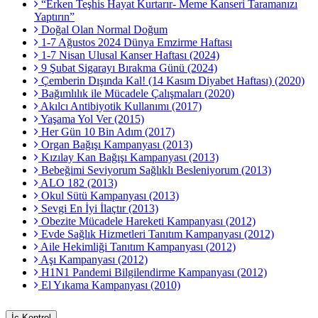
“Erken Teşhis Hayat Kurtarır- Meme Kanseri Taramanızı
Yaptırın”
Doğal Olan Normal Doğum
1-7 Ağustos 2024 Dünya Emzirme Haftası
1-7 Nisan Ulusal Kanser Haftası (2024)
9 Şubat Sigarayı Bırakma Günü (2024)
Çemberin Dışında Kal! (14 Kasım Diyabet Haftası) (2020)
Bağımlılık ile Mücadele Çalışmaları (2020)
Akılcı Antibiyotik Kullanımı (2017)
Yaşama Yol Ver (2015)
Her Gün 10 Bin Adım (2017)
Organ Bağışı Kampanyası (2013)
Kızılay Kan Bağışı Kampanyası (2013)
Bebeğimi Seviyorum Sağlıklı Besleniyorum (2013)
ALO 182 (2013)
Okul Sütü Kampanyası (2013)
Sevgi En İyi İlaçtır (2013)
Obezite Mücadele Hareketi Kampanyası (2012)
Evde Sağlık Hizmetleri Tanıtım Kampanyası (2012)
Aile Hekimliği Tanıtım Kampanyası (2012)
Aşı Kampanyası (2012)
H1N1 Pandemi Bilgilendirme Kampanyası (2012)
El Yıkama Kampanyası (2010)
İç Kontrol