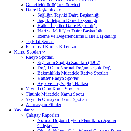
Genel Müdürlüğün Görevleri
Daire Başkanlıkları
Sağlığın Teşviki Daire Başkanlığı
Sağlık İletişimi Daire Başkanlığı
Halkla İlişkiler Daire Başkanlığı
İdari ve Mali İşler Daire Başkanlığı
İzleme ve Değerlendirme Daire Başkanlığı
Teşkilat Şeması
Kurumsal Kimlik Kılavuzu
Kamu Spotları
Radyo Spotları
Sigaranın Sağlığa Zararları (4207)
Doğal Olan Normal Doğum - Çok Doğal
Bağımlılıkla Mücadele Radyo Spotları
Kanser Radyo Spotları
Ağız ve Diş Sağlığı Haftası
Yayında Olan Kamu Spotları
Tütünle Mücadele Kamu Spotu
Yayında Olmayan Kamu Spotları
Animasyon Filmler
Yayınlar
Çalıştay Raporları
Normal Doğum Eylem Planı İkinci Aşama
Çalıştayı ...
Okul Sağlığının Geliştirilmesi Çalıştayı Sonuç ...