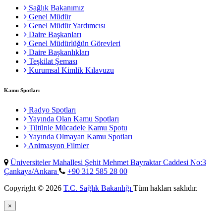
Sağlık Bakanımız
Genel Müdür
Genel Müdür Yardımcısı
Daire Başkanları
Genel Müdürlüğün Görevleri
Daire Başkanlıkları
Teşkilat Şeması
Kurumsal Kimlik Kılavuzu
Kamu Spotları
Radyo Spotları
Yayında Olan Kamu Spotları
Tütünle Mücadele Kamu Spotu
Yayında Olmayan Kamu Spotları
Animasyon Filmler
Üniversiteler Mahallesi Şehit Mehmet Bayraktar Caddesi No:3
Çankaya/Ankara
+90 312 585 28 00
Copyright © 2026
T.C. Sağlık Bakanlığı
Tüm hakları saklıdır.
×