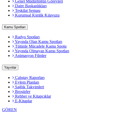
Genel Müdürlüğün Görevleri
Daire Başkanlıkları
Teşkilat Şeması
Kurumsal Kimlik Kılavuzu
Kamu Spotları
Radyo Spotları
Yayında Olan Kamu Spotları
Tütünle Mücadele Kamu Spotu
Yayında Olmayan Kamu Spotları
Animasyon Filmler
Yayınlar
Çalıştay Raporları
Eylem Planları
Sağlık Takvimleri
Broşürler
Rehber ve Kitapçıklar
E-Kitaplar
GÖREN