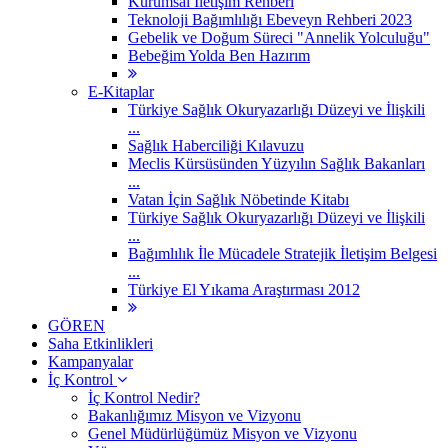
Kurumsal İletişim Rehberi
Teknoloji Bağımlılığı Ebeveyn Rehberi 2023
Gebelik ve Doğum Süreci "Annelik Yolculuğu"
Bebeğim Yolda Ben Hazırım
E-Kitaplar
Türkiye Sağlık Okuryazarlığı Düzeyi ve İlişkili
...
Sağlık Haberciliği Kılavuzu
Meclis Kürsüsünden Yüzyılın Sağlık Bakanları
...
Vatan İçin Sağlık Nöbetinde Kitabı
Türkiye Sağlık Okuryazarlığı Düzeyi ve İlişkili
...
Bağımlılık İle Mücadele Stratejik İletişim Belgesi
...
Türkiye El Yıkama Araştırması 2012
GÖREN
Saha Etkinlikleri
Kampanyalar
İç Kontrol
İç Kontrol Nedir?
Bakanlığımız Misyon ve Vizyonu
Genel Müdürlüğümüz Misyon ve Vizyonu