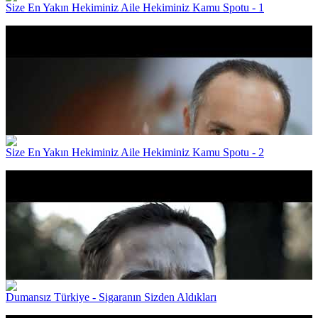
Size En Yakın Hekiminiz Aile Hekiminiz Kamu Spotu - 1
Size En Yakın Hekiminiz Aile Hekiminiz Kamu Spotu - 2
Dumansız Türkiye - Sigaranın Sizden Aldıkları