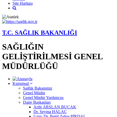
Site Haritası
T.C. SAĞLIK BAKANLIĞI
SAĞLIĞIN
GELİŞTİRİLMESİ GENEL
MÜDÜRLÜĞÜ
Kurumsal
Sağlık Bakanımız
Genel Müdür
Genel Müdür Yardımcısı
Daire Başkanları
Arife ARSLAN BUCAK
Dr. Şeyma HALAÇ
Uzm. Dr. Betül Zehra PİRDAL