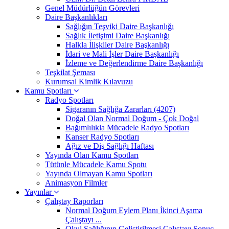
Genel Müdürlüğün Görevleri
Daire Başkanlıkları
Sağlığın Teşviki Daire Başkanlığı
Sağlık İletişimi Daire Başkanlığı
Halkla İlişkiler Daire Başkanlığı
İdari ve Mali İşler Daire Başkanlığı
İzleme ve Değerlendirme Daire Başkanlığı
Teşkilat Şeması
Kurumsal Kimlik Kılavuzu
Kamu Spotları
Radyo Spotları
Sigaranın Sağlığa Zararları (4207)
Doğal Olan Normal Doğum - Çok Doğal
Bağımlılıkla Mücadele Radyo Spotları
Kanser Radyo Spotları
Ağız ve Diş Sağlığı Haftası
Yayında Olan Kamu Spotları
Tütünle Mücadele Kamu Spotu
Yayında Olmayan Kamu Spotları
Animasyon Filmler
Yayınlar
Çalıştay Raporları
Normal Doğum Eylem Planı İkinci Aşama
Çalıştayı ...
Okul Sağlığının Geliştirilmesi Çalıştayı Sonuç ...