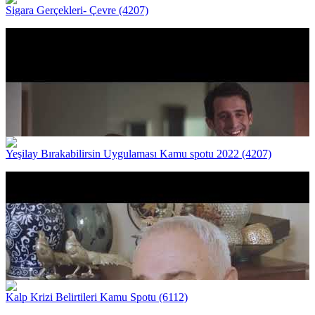
Sigara Gerçekleri- Çevre (4207)
Yeşilay Bırakabilirsin Uygulaması Kamu spotu 2022 (4207)
Kalp Krizi Belirtileri Kamu Spotu (6112)