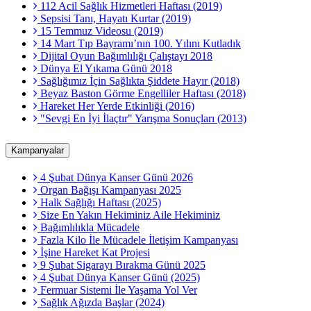
112 Acil Sağlık Hizmetleri Haftası (2019)
Sepsisi Tanı, Hayatı Kurtar (2019)
15 Temmuz Videosu (2019)
14 Mart Tıp Bayramı’nın 100. Yılını Kutladık
Dijital Oyun Bağımlılığı Çalıştayı 2018
Dünya El Yıkama Günü 2018
Sağlığımız İçin Sağlıkta Şiddete Hayır (2018)
Beyaz Baston Görme Engelliler Haftası (2018)
Hareket Her Yerde Etkinliği (2016)
"Sevgi En İyi İlaçtır" Yarışma Sonuçları (2013)
Kampanyalar
4 Şubat Dünya Kanser Günü 2026
Organ Bağışı Kampanyası 2025
Halk Sağlığı Haftası (2025)
Size En Yakın Hekiminiz Aile Hekiminiz
Bağımlılıkla Mücadele
Fazla Kilo İle Mücadele İletişim Kampanyası
İşine Hareket Kat Projesi
9 Şubat Sigarayı Bırakma Günü 2025
4 Şubat Dünya Kanser Günü (2025)
Fermuar Sistemi İle Yaşama Yol Ver
Sağlık Ağızda Başlar (2024)