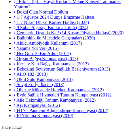
“Erken Teşhis Hayat Kurtarır- Meme Kanseri Taramanızı
Yaptırın”
Doğal Olan Normal Doğum
1-7 Ağustos 2024 Dünya Emzirme Haftası
1-7 Nisan Ulusal Kanser Haftası (2024)
9 Şubat Sigarayı Bırakma Günü (2024)
Çemberin Dışında Kal! (14 Kasım Diyabet Haftası) (2020)
Bağımlılık ile Mücadele Çalışmaları (2020)
Akılcı Antibiyotik Kullanımı (2017)
Yaşama Yol Ver (2015)
Her Gün 10 Bin Adım (2017)
Organ Bağışı Kampanyası (2013)
Kızılay Kan Bağışı Kampanyası (2013)
Bebeğimi Seviyorum Sağlıklı Besleniyorum (2013)
ALO 182 (2013)
Okul Sütü Kampanyası (2013)
Sevgi En İyi İlaçtır (2013)
Obezite Mücadele Hareketi Kampanyası (2012)
Evde Sağlık Hizmetleri Tanıtım Kampanyası (2012)
Aile Hekimliği Tanıtım Kampanyası (2012)
Aşı Kampanyası (2012)
H1N1 Pandemi Bilgilendirme Kampanyası (2012)
El Yıkama Kampanyası (2010)
İç Kontrol