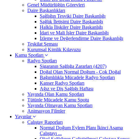
Genel Müdürlüğün Görevleri
Daire Başkanlıkları
Sağlığın Teşviki Daire Başkanlığı
Sağlık İletişimi Daire Başkanlığı
Halkla İlişkiler Daire Başkanlığı
İdari ve Mali İşler Daire Başkanlığı
İzleme ve Değerlendirme Daire Başkanlığı
Teşkilat Şeması
Kurumsal Kimlik Kılavuzu
Kamu Spotları
Radyo Spotları
Sigaranın Sağlığa Zararları (4207)
Doğal Olan Normal Doğum - Çok Doğal
Bağımlılıkla Mücadele Radyo Spotları
Kanser Radyo Spotları
Ağız ve Diş Sağlığı Haftası
Yayında Olan Kamu Spotları
Tütünle Mücadele Kamu Spotu
Yayında Olmayan Kamu Spotları
Animasyon Filmler
Yayınlar
Çalıştay Raporları
Normal Doğum Eylem Planı İkinci Aşama
Çalıştayı ...
Okul Sağlığının Geliştirilmesi Çalıştayı Sonuç ...