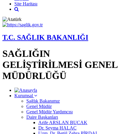
Site Haritası
T.C. SAĞLIK BAKANLIĞI
SAĞLIĞIN
GELİŞTİRİLMESİ GENEL
MÜDÜRLÜĞÜ
Kurumsal
Sağlık Bakanımız
Genel Müdür
Genel Müdür Yardımcısı
Daire Başkanları
Arife ARSLAN BUCAK
Dr. Şeyma HALAÇ
Uzm. Dr. Betül Zehra PİRDAL