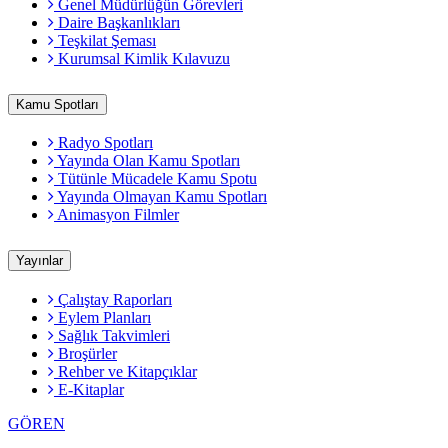
Genel Müdürlüğün Görevleri
Daire Başkanlıkları
Teşkilat Şeması
Kurumsal Kimlik Kılavuzu
Kamu Spotları
Radyo Spotları
Yayında Olan Kamu Spotları
Tütünle Mücadele Kamu Spotu
Yayında Olmayan Kamu Spotları
Animasyon Filmler
Yayınlar
Çalıştay Raporları
Eylem Planları
Sağlık Takvimleri
Broşürler
Rehber ve Kitapçıklar
E-Kitaplar
GÖREN