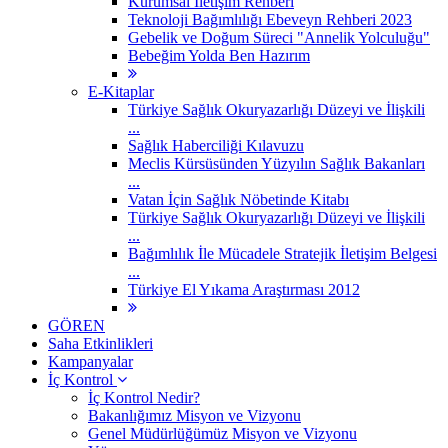
Kurumsal İletişim Rehberi
Teknoloji Bağımlılığı Ebeveyn Rehberi 2023
Gebelik ve Doğum Süreci "Annelik Yolculuğu"
Bebeğim Yolda Ben Hazırım
E-Kitaplar
Türkiye Sağlık Okuryazarlığı Düzeyi ve İlişkili
...
Sağlık Haberciliği Kılavuzu
Meclis Kürsüsünden Yüzyılın Sağlık Bakanları
...
Vatan İçin Sağlık Nöbetinde Kitabı
Türkiye Sağlık Okuryazarlığı Düzeyi ve İlişkili
...
Bağımlılık İle Mücadele Stratejik İletişim Belgesi
...
Türkiye El Yıkama Araştırması 2012
GÖREN
Saha Etkinlikleri
Kampanyalar
İç Kontrol
İç Kontrol Nedir?
Bakanlığımız Misyon ve Vizyonu
Genel Müdürlüğümüz Misyon ve Vizyonu