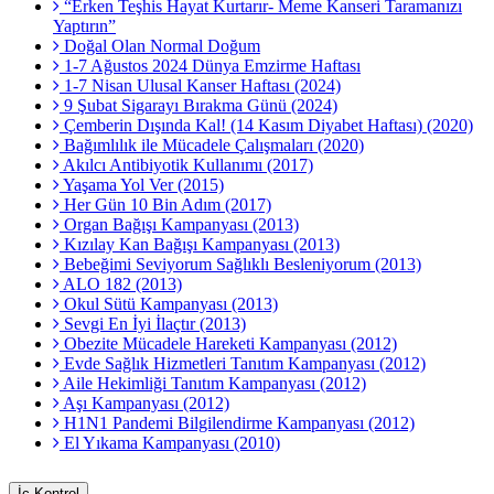
“Erken Teşhis Hayat Kurtarır- Meme Kanseri Taramanızı
Yaptırın”
Doğal Olan Normal Doğum
1-7 Ağustos 2024 Dünya Emzirme Haftası
1-7 Nisan Ulusal Kanser Haftası (2024)
9 Şubat Sigarayı Bırakma Günü (2024)
Çemberin Dışında Kal! (14 Kasım Diyabet Haftası) (2020)
Bağımlılık ile Mücadele Çalışmaları (2020)
Akılcı Antibiyotik Kullanımı (2017)
Yaşama Yol Ver (2015)
Her Gün 10 Bin Adım (2017)
Organ Bağışı Kampanyası (2013)
Kızılay Kan Bağışı Kampanyası (2013)
Bebeğimi Seviyorum Sağlıklı Besleniyorum (2013)
ALO 182 (2013)
Okul Sütü Kampanyası (2013)
Sevgi En İyi İlaçtır (2013)
Obezite Mücadele Hareketi Kampanyası (2012)
Evde Sağlık Hizmetleri Tanıtım Kampanyası (2012)
Aile Hekimliği Tanıtım Kampanyası (2012)
Aşı Kampanyası (2012)
H1N1 Pandemi Bilgilendirme Kampanyası (2012)
El Yıkama Kampanyası (2010)
İç Kontrol