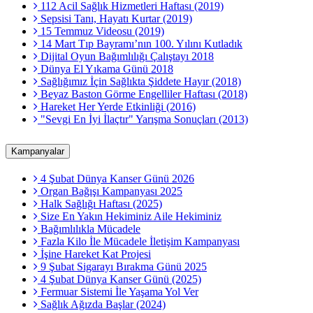
112 Acil Sağlık Hizmetleri Haftası (2019)
Sepsisi Tanı, Hayatı Kurtar (2019)
15 Temmuz Videosu (2019)
14 Mart Tıp Bayramı’nın 100. Yılını Kutladık
Dijital Oyun Bağımlılığı Çalıştayı 2018
Dünya El Yıkama Günü 2018
Sağlığımız İçin Sağlıkta Şiddete Hayır (2018)
Beyaz Baston Görme Engelliler Haftası (2018)
Hareket Her Yerde Etkinliği (2016)
"Sevgi En İyi İlaçtır" Yarışma Sonuçları (2013)
Kampanyalar
4 Şubat Dünya Kanser Günü 2026
Organ Bağışı Kampanyası 2025
Halk Sağlığı Haftası (2025)
Size En Yakın Hekiminiz Aile Hekiminiz
Bağımlılıkla Mücadele
Fazla Kilo İle Mücadele İletişim Kampanyası
İşine Hareket Kat Projesi
9 Şubat Sigarayı Bırakma Günü 2025
4 Şubat Dünya Kanser Günü (2025)
Fermuar Sistemi İle Yaşama Yol Ver
Sağlık Ağızda Başlar (2024)