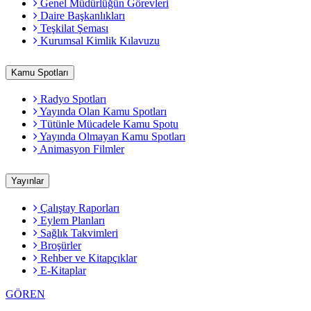
Genel Müdürlüğün Görevleri
Daire Başkanlıkları
Teşkilat Şeması
Kurumsal Kimlik Kılavuzu
Kamu Spotları
Radyo Spotları
Yayında Olan Kamu Spotları
Tütünle Mücadele Kamu Spotu
Yayında Olmayan Kamu Spotları
Animasyon Filmler
Yayınlar
Çalıştay Raporları
Eylem Planları
Sağlık Takvimleri
Broşürler
Rehber ve Kitapçıklar
E-Kitaplar
GÖREN