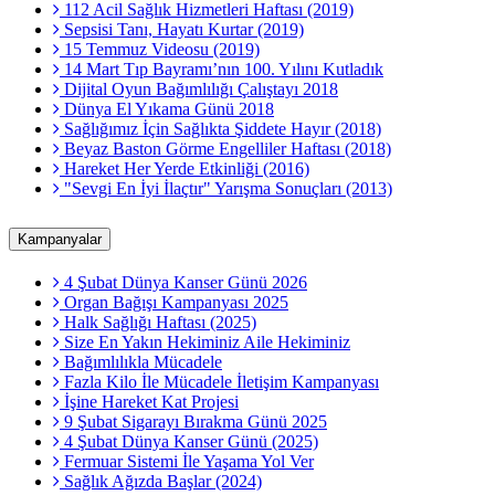
112 Acil Sağlık Hizmetleri Haftası (2019)
Sepsisi Tanı, Hayatı Kurtar (2019)
15 Temmuz Videosu (2019)
14 Mart Tıp Bayramı’nın 100. Yılını Kutladık
Dijital Oyun Bağımlılığı Çalıştayı 2018
Dünya El Yıkama Günü 2018
Sağlığımız İçin Sağlıkta Şiddete Hayır (2018)
Beyaz Baston Görme Engelliler Haftası (2018)
Hareket Her Yerde Etkinliği (2016)
"Sevgi En İyi İlaçtır" Yarışma Sonuçları (2013)
Kampanyalar
4 Şubat Dünya Kanser Günü 2026
Organ Bağışı Kampanyası 2025
Halk Sağlığı Haftası (2025)
Size En Yakın Hekiminiz Aile Hekiminiz
Bağımlılıkla Mücadele
Fazla Kilo İle Mücadele İletişim Kampanyası
İşine Hareket Kat Projesi
9 Şubat Sigarayı Bırakma Günü 2025
4 Şubat Dünya Kanser Günü (2025)
Fermuar Sistemi İle Yaşama Yol Ver
Sağlık Ağızda Başlar (2024)