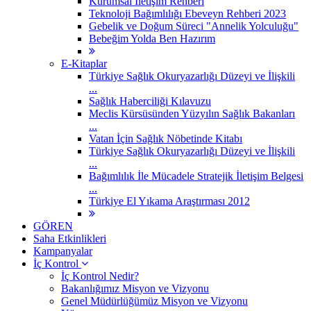
Kurumsal İletişim Rehberi
Teknoloji Bağımlılığı Ebeveyn Rehberi 2023
Gebelik ve Doğum Süreci "Annelik Yolculuğu"
Bebeğim Yolda Ben Hazırım
E-Kitaplar
Türkiye Sağlık Okuryazarlığı Düzeyi ve İlişkili
...
Sağlık Haberciliği Kılavuzu
Meclis Kürsüsünden Yüzyılın Sağlık Bakanları
...
Vatan İçin Sağlık Nöbetinde Kitabı
Türkiye Sağlık Okuryazarlığı Düzeyi ve İlişkili
...
Bağımlılık İle Mücadele Stratejik İletişim Belgesi
...
Türkiye El Yıkama Araştırması 2012
GÖREN
Saha Etkinlikleri
Kampanyalar
İç Kontrol
İç Kontrol Nedir?
Bakanlığımız Misyon ve Vizyonu
Genel Müdürlüğümüz Misyon ve Vizyonu