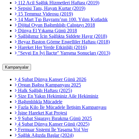
112 Acil Sağlık Hizmetleri Haftası (2019)
Sepsisi Tanı, Hayatı Kurtar (2019)
15 Temmuz Videosu (2019)
14 Mart Tıp Bayramı’nın 100. Yılını Kutladık
Dijital Oyun Bağımlılığı Çalıştayı 2018
Dünya El Yıkama Günü 2018
Sağlığımız İçin Sağlıkta Şiddete Hayır (2018)
Beyaz Baston Görme Engelliler Haftası (2018)
Hareket Her Yerde Etkinliği (2016)
"Sevgi En İyi İlaçtır" Yarışma Sonuçları (2013)
Kampanyalar
4 Şubat Dünya Kanser Günü 2026
Organ Bağışı Kampanyası 2025
Halk Sağlığı Haftası (2025)
Size En Yakın Hekiminiz Aile Hekiminiz
Bağımlılıkla Mücadele
Fazla Kilo İle Mücadele İletişim Kampanyası
İşine Hareket Kat Projesi
9 Şubat Sigarayı Bırakma Günü 2025
4 Şubat Dünya Kanser Günü (2025)
Fermuar Sistemi İle Yaşama Yol Ver
Sağlık Ağızda Başlar (2024)