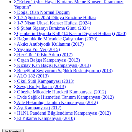
“Erken Teşhis Hayat Kurtarır- Meme Kanseri Taramanızı
Yaptırın”
Doğal Olan Normal Doğum
1-7 Ağustos 2024 Dünya Emzirme Haftası
1-7 Nisan Ulusal Kanser Haftası (2024)
9 Şubat Sigarayı Bırakma Günü (2024)
Çemberin Dışında Kal! (14 Kasım Diyabet Haftası) (2020)
Bağımlılık ile Mücadele Çalışmaları (2020)
Akılcı Antibiyotik Kullanımı (2017)
Yaşama Yol Ver (2015)
Her Gün 10 Bin Adım (2017)
Organ Bağışı Kampanyası (2013)
Kızılay Kan Bağışı Kampanyası (2013)
Bebeğimi Seviyorum Sağlıklı Besleniyorum (2013)
ALO 182 (2013)
Okul Sütü Kampanyası (2013)
Sevgi En İyi İlaçtır (2013)
Obezite Mücadele Hareketi Kampanyası (2012)
Evde Sağlık Hizmetleri Tanıtım Kampanyası (2012)
Aile Hekimliği Tanıtım Kampanyası (2012)
Aşı Kampanyası (2012)
H1N1 Pandemi Bilgilendirme Kampanyası (2012)
El Yıkama Kampanyası (2010)
İç Kontrol