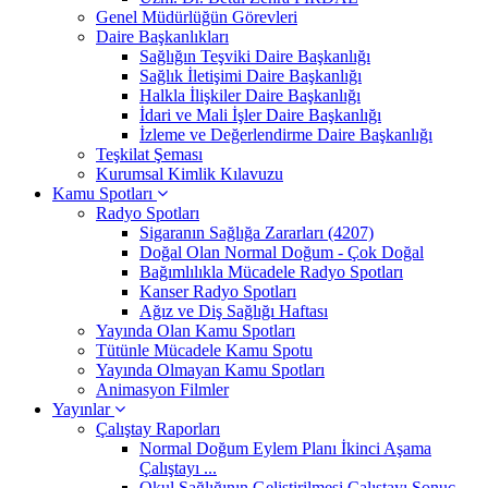
Genel Müdürlüğün Görevleri
Daire Başkanlıkları
Sağlığın Teşviki Daire Başkanlığı
Sağlık İletişimi Daire Başkanlığı
Halkla İlişkiler Daire Başkanlığı
İdari ve Mali İşler Daire Başkanlığı
İzleme ve Değerlendirme Daire Başkanlığı
Teşkilat Şeması
Kurumsal Kimlik Kılavuzu
Kamu Spotları
Radyo Spotları
Sigaranın Sağlığa Zararları (4207)
Doğal Olan Normal Doğum - Çok Doğal
Bağımlılıkla Mücadele Radyo Spotları
Kanser Radyo Spotları
Ağız ve Diş Sağlığı Haftası
Yayında Olan Kamu Spotları
Tütünle Mücadele Kamu Spotu
Yayında Olmayan Kamu Spotları
Animasyon Filmler
Yayınlar
Çalıştay Raporları
Normal Doğum Eylem Planı İkinci Aşama
Çalıştayı ...
Okul Sağlığının Geliştirilmesi Çalıştayı Sonuç ...