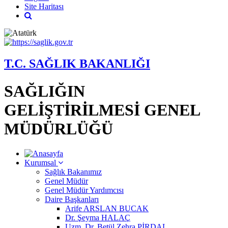
Site Haritası
T.C. SAĞLIK BAKANLIĞI
SAĞLIĞIN
GELİŞTİRİLMESİ GENEL
MÜDÜRLÜĞÜ
Kurumsal
Sağlık Bakanımız
Genel Müdür
Genel Müdür Yardımcısı
Daire Başkanları
Arife ARSLAN BUCAK
Dr. Şeyma HALAÇ
Uzm. Dr. Betül Zehra PİRDAL