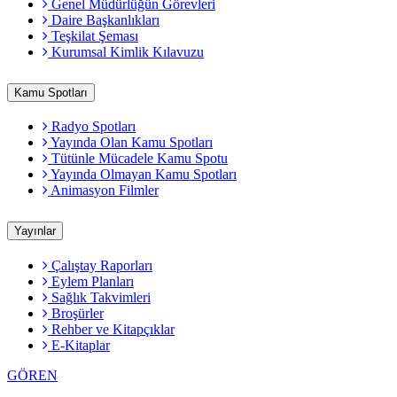
Genel Müdürlüğün Görevleri
Daire Başkanlıkları
Teşkilat Şeması
Kurumsal Kimlik Kılavuzu
Kamu Spotları
Radyo Spotları
Yayında Olan Kamu Spotları
Tütünle Mücadele Kamu Spotu
Yayında Olmayan Kamu Spotları
Animasyon Filmler
Yayınlar
Çalıştay Raporları
Eylem Planları
Sağlık Takvimleri
Broşürler
Rehber ve Kitapçıklar
E-Kitaplar
GÖREN