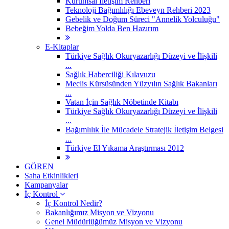
Kurumsal İletişim Rehberi
Teknoloji Bağımlılığı Ebeveyn Rehberi 2023
Gebelik ve Doğum Süreci "Annelik Yolculuğu"
Bebeğim Yolda Ben Hazırım
E-Kitaplar
Türkiye Sağlık Okuryazarlığı Düzeyi ve İlişkili
...
Sağlık Haberciliği Kılavuzu
Meclis Kürsüsünden Yüzyılın Sağlık Bakanları
...
Vatan İçin Sağlık Nöbetinde Kitabı
Türkiye Sağlık Okuryazarlığı Düzeyi ve İlişkili
...
Bağımlılık İle Mücadele Stratejik İletişim Belgesi
...
Türkiye El Yıkama Araştırması 2012
GÖREN
Saha Etkinlikleri
Kampanyalar
İç Kontrol
İç Kontrol Nedir?
Bakanlığımız Misyon ve Vizyonu
Genel Müdürlüğümüz Misyon ve Vizyonu