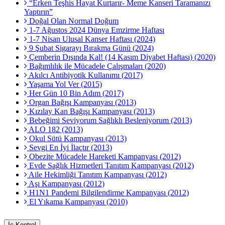
“Erken Teşhis Hayat Kurtarır- Meme Kanseri Taramanızı
Yaptırın”
Doğal Olan Normal Doğum
1-7 Ağustos 2024 Dünya Emzirme Haftası
1-7 Nisan Ulusal Kanser Haftası (2024)
9 Şubat Sigarayı Bırakma Günü (2024)
Çemberin Dışında Kal! (14 Kasım Diyabet Haftası) (2020)
Bağımlılık ile Mücadele Çalışmaları (2020)
Akılcı Antibiyotik Kullanımı (2017)
Yaşama Yol Ver (2015)
Her Gün 10 Bin Adım (2017)
Organ Bağışı Kampanyası (2013)
Kızılay Kan Bağışı Kampanyası (2013)
Bebeğimi Seviyorum Sağlıklı Besleniyorum (2013)
ALO 182 (2013)
Okul Sütü Kampanyası (2013)
Sevgi En İyi İlaçtır (2013)
Obezite Mücadele Hareketi Kampanyası (2012)
Evde Sağlık Hizmetleri Tanıtım Kampanyası (2012)
Aile Hekimliği Tanıtım Kampanyası (2012)
Aşı Kampanyası (2012)
H1N1 Pandemi Bilgilendirme Kampanyası (2012)
El Yıkama Kampanyası (2010)
İç Kontrol