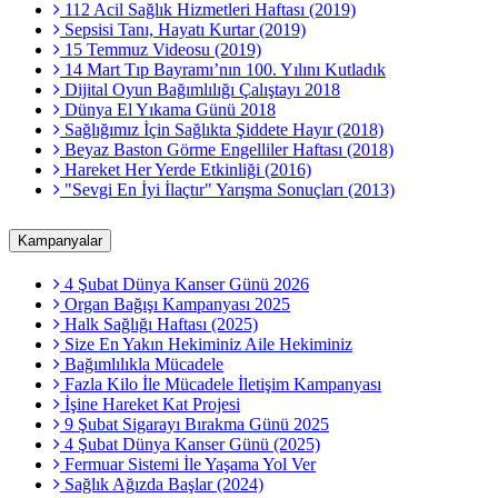
112 Acil Sağlık Hizmetleri Haftası (2019)
Sepsisi Tanı, Hayatı Kurtar (2019)
15 Temmuz Videosu (2019)
14 Mart Tıp Bayramı’nın 100. Yılını Kutladık
Dijital Oyun Bağımlılığı Çalıştayı 2018
Dünya El Yıkama Günü 2018
Sağlığımız İçin Sağlıkta Şiddete Hayır (2018)
Beyaz Baston Görme Engelliler Haftası (2018)
Hareket Her Yerde Etkinliği (2016)
"Sevgi En İyi İlaçtır" Yarışma Sonuçları (2013)
Kampanyalar
4 Şubat Dünya Kanser Günü 2026
Organ Bağışı Kampanyası 2025
Halk Sağlığı Haftası (2025)
Size En Yakın Hekiminiz Aile Hekiminiz
Bağımlılıkla Mücadele
Fazla Kilo İle Mücadele İletişim Kampanyası
İşine Hareket Kat Projesi
9 Şubat Sigarayı Bırakma Günü 2025
4 Şubat Dünya Kanser Günü (2025)
Fermuar Sistemi İle Yaşama Yol Ver
Sağlık Ağızda Başlar (2024)