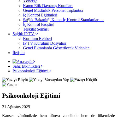
Yönerge
Kamu Etik Davranış Kuralları
Genel Müdürlük Personel Toplantısı
İç Kontrol Eğitimleri
Sağlık Bakanlığı Kamu İç Kontrol Standartları ...
İç Kontrol Broşürü
Teşkilat Şeması
Sağlık IP TV
Kurulum Rehberi
IP TV Kurulum Dosyaları
Genel Ekranlarda Gösterilecek Videolar
İletişim
Saha Etkinlikleri
Psikoonkoloji Eğitimi
Psikoonkoloji Eğitimi
21 Ağustos 2025
Kanser, günümüzde hem dünya genelinde hem de ülkemizde