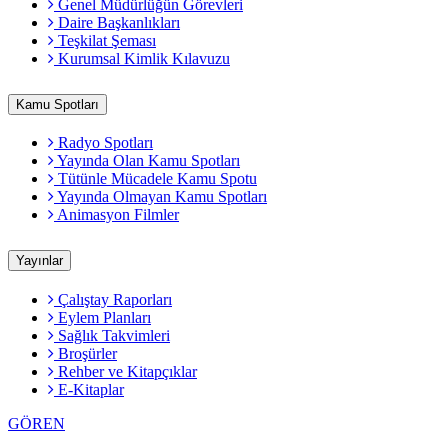
Genel Müdürlüğün Görevleri
Daire Başkanlıkları
Teşkilat Şeması
Kurumsal Kimlik Kılavuzu
Kamu Spotları
Radyo Spotları
Yayında Olan Kamu Spotları
Tütünle Mücadele Kamu Spotu
Yayında Olmayan Kamu Spotları
Animasyon Filmler
Yayınlar
Çalıştay Raporları
Eylem Planları
Sağlık Takvimleri
Broşürler
Rehber ve Kitapçıklar
E-Kitaplar
GÖREN