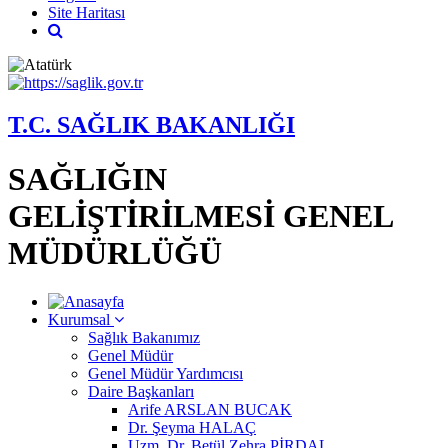
Site Haritası
T.C. SAĞLIK BAKANLIĞI
SAĞLIĞIN
GELİŞTİRİLMESİ GENEL
MÜDÜRLÜĞÜ
Kurumsal
Sağlık Bakanımız
Genel Müdür
Genel Müdür Yardımcısı
Daire Başkanları
Arife ARSLAN BUCAK
Dr. Şeyma HALAÇ
Uzm. Dr. Betül Zehra PİRDAL