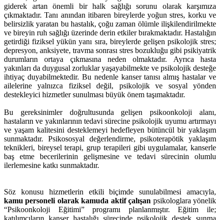
giderek artan önemli bir halk sağlığı sorunu olarak karşımıza
çıkmaktadır. Tanı anından itibaren bireylerde yoğun stres, korku ve
belirsizlik yaratan bu hastalık, çoğu zaman ölümle ilişkilendirilmekte
ve bireyin ruh sağlığı üzerinde derin etkiler bırakmaktadır. Hastalığın
getirdiği fiziksel yükün yanı sıra, bireylerde gelişen psikolojik stres;
depresyon, anksiyete, travma sonrası stres bozukluğu gibi psikiyatrik
durumların ortaya çıkmasına neden olmaktadır. Ayrıca hasta
yakınları da duygusal zorluklar yaşayabilmekte ve psikolojik desteğe
ihtiyaç duyabilmektedir. Bu nedenle kanser tanısı almış hastalar ve
ailelerine yalnızca fiziksel değil, psikolojik ve sosyal yönden
destekleyici hizmetler sunulması büyük önem taşımaktadır.
Bu gereksinimler doğrultusunda gelişen psikoonkoloji alanı,
hastaların ve yakınlarının tedavi sürecine psikolojik uyumu artırmayı
ve yaşam kalitesini desteklemeyi hedefleyen bütüncül bir yaklaşım
sunmaktadır. Psikososyal değerlendirme, psikoterapötik yaklaşım
teknikleri, bireysel terapi, grup terapileri gibi uygulamalar, kanserle
baş etme becerilerinin gelişmesine ve tedavi sürecinin olumlu
ilerlemesine katkı sunmaktadır.
Söz konusu hizmetlerin etkili biçimde sunulabilmesi amacıyla,
kamu personeli olarak kamuda aktif çalışan
psikologlara yönelik
“Psikoonkoloji Eğitimi” programı planlanmıştır. Eğitim ile;
katılımcıların kanser hastalığı sürecinde psikolojik destek sunma