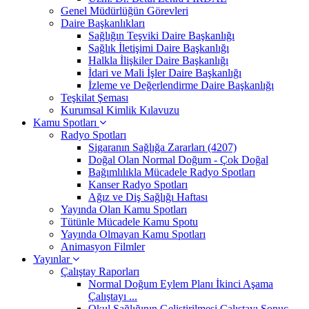
Genel Müdürlüğün Görevleri
Daire Başkanlıkları
Sağlığın Teşviki Daire Başkanlığı
Sağlık İletişimi Daire Başkanlığı
Halkla İlişkiler Daire Başkanlığı
İdari ve Mali İşler Daire Başkanlığı
İzleme ve Değerlendirme Daire Başkanlığı
Teşkilat Şeması
Kurumsal Kimlik Kılavuzu
Kamu Spotları
Radyo Spotları
Sigaranın Sağlığa Zararları (4207)
Doğal Olan Normal Doğum - Çok Doğal
Bağımlılıkla Mücadele Radyo Spotları
Kanser Radyo Spotları
Ağız ve Diş Sağlığı Haftası
Yayında Olan Kamu Spotları
Tütünle Mücadele Kamu Spotu
Yayında Olmayan Kamu Spotları
Animasyon Filmler
Yayınlar
Çalıştay Raporları
Normal Doğum Eylem Planı İkinci Aşama
Çalıştayı ...
Okul Sağlığının Geliştirilmesi Çalıştayı Sonuç ...