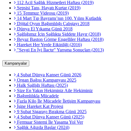
112 Acil Sağlık Hizmetleri Haftası (2019)
Sepsisi Tanı, Hayatı Kurtar (2019)
15 Temmuz Videosu (2019)
14 Mart Tıp Bayramı’nın 100. Yılını Kutladık
Dijital Oyun Bağımlılığı Çalıştayı 2018
Dünya El Yıkama Günü 2018
Sağlığımız İçin Sağlıkta Şiddete Hayır (2018)
Beyaz Baston Görme Engelliler Haftası (2018)
Hareket Her Yerde Etkinliği (2016)
"Sevgi En İyi İlaçtır" Yarışma Sonuçları (2013)
Kampanyalar
4 Şubat Dünya Kanser Günü 2026
Organ Bağışı Kampanyası 2025
Halk Sağlığı Haftası (2025)
Size En Yakın Hekiminiz Aile Hekiminiz
Bağımlılıkla Mücadele
Fazla Kilo İle Mücadele İletişim Kampanyası
İşine Hareket Kat Projesi
9 Şubat Sigarayı Bırakma Günü 2025
4 Şubat Dünya Kanser Günü (2025)
Fermuar Sistemi İle Yaşama Yol Ver
Sağlık Ağızda Başlar (2024)