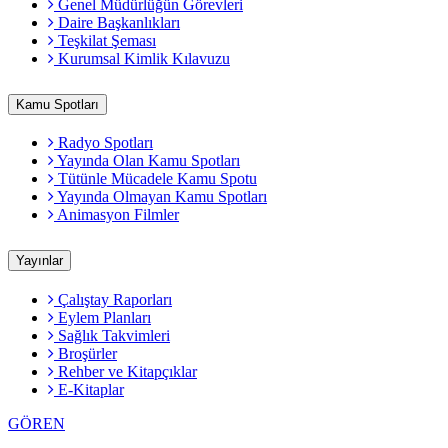
Genel Müdürlüğün Görevleri
Daire Başkanlıkları
Teşkilat Şeması
Kurumsal Kimlik Kılavuzu
Kamu Spotları
Radyo Spotları
Yayında Olan Kamu Spotları
Tütünle Mücadele Kamu Spotu
Yayında Olmayan Kamu Spotları
Animasyon Filmler
Yayınlar
Çalıştay Raporları
Eylem Planları
Sağlık Takvimleri
Broşürler
Rehber ve Kitapçıklar
E-Kitaplar
GÖREN