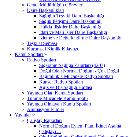
Genel Müdürlüğün Görevleri
Daire Başkanlıkları
Sağlığın Teşviki Daire Başkanlığı
Sağlık İletişimi Daire Başkanlığı
Halkla İlişkiler Daire Başkanlığı
İdari ve Mali İşler Daire Başkanlığı
İzleme ve Değerlendirme Daire Başkanlığı
Teşkilat Şeması
Kurumsal Kimlik Kılavuzu
Kamu Spotları
Radyo Spotları
Sigaranın Sağlığa Zararları (4207)
Doğal Olan Normal Doğum - Çok Doğal
Bağımlılıkla Mücadele Radyo Spotları
Kanser Radyo Spotları
Ağız ve Diş Sağlığı Haftası
Yayında Olan Kamu Spotları
Tütünle Mücadele Kamu Spotu
Yayında Olmayan Kamu Spotları
Animasyon Filmler
Yayınlar
Çalıştay Raporları
Normal Doğum Eylem Planı İkinci Aşama
Çalıştayı ...
Okul Sağlığının Geliştirilmesi Çalıştayı Sonuç ...