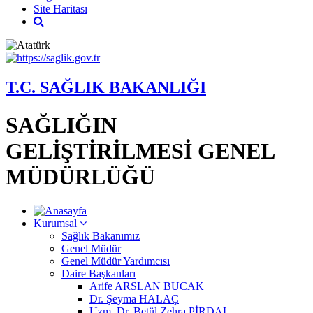
Site Haritası
T.C. SAĞLIK BAKANLIĞI
SAĞLIĞIN
GELİŞTİRİLMESİ GENEL
MÜDÜRLÜĞÜ
Kurumsal
Sağlık Bakanımız
Genel Müdür
Genel Müdür Yardımcısı
Daire Başkanları
Arife ARSLAN BUCAK
Dr. Şeyma HALAÇ
Uzm. Dr. Betül Zehra PİRDAL