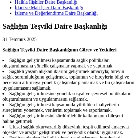
Halkla İlişkiler Daire Başkanlığı
İdari ve Mali İşler Daire Başkanlığı
İzleme ve Değerlendirme Daire Başkanlığı
Sağlığın Teşviki Daire Başkanlığı
31 Temmuz 2025
Sağlığın Teşviki Daire Başkanlığının Görev ve Yetkileri
Sağlığın geliştirilmesi kapsamında sağlık politikaları
oluşturulmasına yönelik çalışmalar yapmak ve yaptırmak.
Sağlıklı yaşam alışkanlıklarını geliştirmek amacıyla; bireyin
sağlık sorumluluğunu geliştirmek, toplumun ve bireylerin bilgi ve
becerisini artırmaya yönelik çalışmalar planlamak ve bu çalışmaların
uygulanmasını sağlamak.
Sağlığın geliştirilmesine yönelik sosyal ve çevresel politikaların
oluşturulmasını ve uygulanmasını sağlamak.
Sağlığın geliştirilmesi kapsamında yürütülen faaliyetlerin
süreçlerini yönetmek, verilerini toplamak ve raporlamak.
Sağlığın geliştirilmesini sürdürülebilir kalkınmanın bileşeni
haline getirmek.
Ulusal sağlık okuryazarlığı düzeyinin tespit edilmesi amacıyla
ölçekler ve araçlar geliştirmek ve periyodik olarak uygulamak.
Faaliyet alanları ile ilgili ulusal ve uluslararası kuruluşlarla