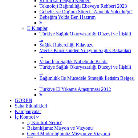
Kurumsal İletişim Rehberi
Teknoloji Bağımlılığı Ebeveyn Rehberi 2023
Gebelik ve Doğum Süreci "Annelik Yolculuğu"
Bebeğim Yolda Ben Hazırım
E-Kitaplar
Türkiye Sağlık Okuryazarlığı Düzeyi ve İlişkili
...
Sağlık Haberciliği Kılavuzu
Meclis Kürsüsünden Yüzyılın Sağlık Bakanları
...
Vatan İçin Sağlık Nöbetinde Kitabı
Türkiye Sağlık Okuryazarlığı Düzeyi ve İlişkili
...
Bağımlılık İle Mücadele Stratejik İletişim Belgesi
...
Türkiye El Yıkama Araştırması 2012
GÖREN
Saha Etkinlikleri
Kampanyalar
İç Kontrol
İç Kontrol Nedir?
Bakanlığımız Misyon ve Vizyonu
Genel Müdürlüğümüz Misyon ve Vizyonu