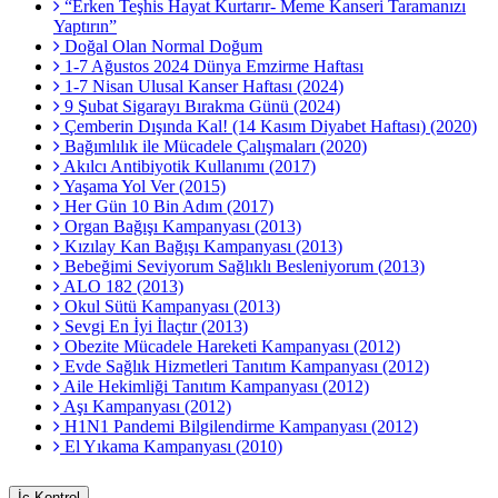
“Erken Teşhis Hayat Kurtarır- Meme Kanseri Taramanızı
Yaptırın”
Doğal Olan Normal Doğum
1-7 Ağustos 2024 Dünya Emzirme Haftası
1-7 Nisan Ulusal Kanser Haftası (2024)
9 Şubat Sigarayı Bırakma Günü (2024)
Çemberin Dışında Kal! (14 Kasım Diyabet Haftası) (2020)
Bağımlılık ile Mücadele Çalışmaları (2020)
Akılcı Antibiyotik Kullanımı (2017)
Yaşama Yol Ver (2015)
Her Gün 10 Bin Adım (2017)
Organ Bağışı Kampanyası (2013)
Kızılay Kan Bağışı Kampanyası (2013)
Bebeğimi Seviyorum Sağlıklı Besleniyorum (2013)
ALO 182 (2013)
Okul Sütü Kampanyası (2013)
Sevgi En İyi İlaçtır (2013)
Obezite Mücadele Hareketi Kampanyası (2012)
Evde Sağlık Hizmetleri Tanıtım Kampanyası (2012)
Aile Hekimliği Tanıtım Kampanyası (2012)
Aşı Kampanyası (2012)
H1N1 Pandemi Bilgilendirme Kampanyası (2012)
El Yıkama Kampanyası (2010)
İç Kontrol