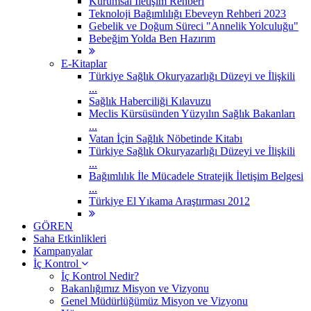
Kurumsal İletişim Rehberi
Teknoloji Bağımlılığı Ebeveyn Rehberi 2023
Gebelik ve Doğum Süreci "Annelik Yolculuğu"
Bebeğim Yolda Ben Hazırım
E-Kitaplar
Türkiye Sağlık Okuryazarlığı Düzeyi ve İlişkili
...
Sağlık Haberciliği Kılavuzu
Meclis Kürsüsünden Yüzyılın Sağlık Bakanları
...
Vatan İçin Sağlık Nöbetinde Kitabı
Türkiye Sağlık Okuryazarlığı Düzeyi ve İlişkili
...
Bağımlılık İle Mücadele Stratejik İletişim Belgesi
...
Türkiye El Yıkama Araştırması 2012
GÖREN
Saha Etkinlikleri
Kampanyalar
İç Kontrol
İç Kontrol Nedir?
Bakanlığımız Misyon ve Vizyonu
Genel Müdürlüğümüz Misyon ve Vizyonu