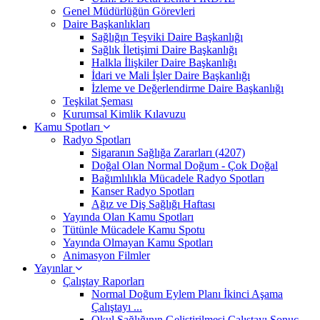
Genel Müdürlüğün Görevleri
Daire Başkanlıkları
Sağlığın Teşviki Daire Başkanlığı
Sağlık İletişimi Daire Başkanlığı
Halkla İlişkiler Daire Başkanlığı
İdari ve Mali İşler Daire Başkanlığı
İzleme ve Değerlendirme Daire Başkanlığı
Teşkilat Şeması
Kurumsal Kimlik Kılavuzu
Kamu Spotları
Radyo Spotları
Sigaranın Sağlığa Zararları (4207)
Doğal Olan Normal Doğum - Çok Doğal
Bağımlılıkla Mücadele Radyo Spotları
Kanser Radyo Spotları
Ağız ve Diş Sağlığı Haftası
Yayında Olan Kamu Spotları
Tütünle Mücadele Kamu Spotu
Yayında Olmayan Kamu Spotları
Animasyon Filmler
Yayınlar
Çalıştay Raporları
Normal Doğum Eylem Planı İkinci Aşama
Çalıştayı ...
Okul Sağlığının Geliştirilmesi Çalıştayı Sonuç ...