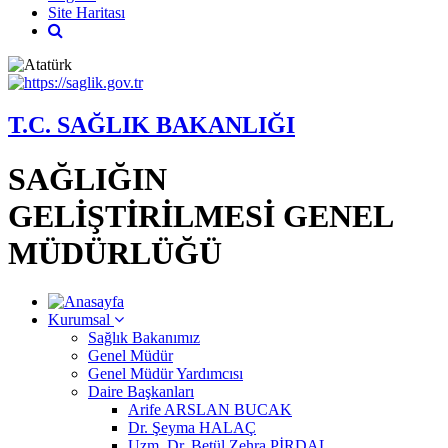
Site Haritası
T.C. SAĞLIK BAKANLIĞI
SAĞLIĞIN
GELİŞTİRİLMESİ GENEL
MÜDÜRLÜĞÜ
Kurumsal
Sağlık Bakanımız
Genel Müdür
Genel Müdür Yardımcısı
Daire Başkanları
Arife ARSLAN BUCAK
Dr. Şeyma HALAÇ
Uzm. Dr. Betül Zehra PİRDAL