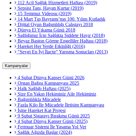
112 Acil Sağlık Hizmetleri Haftası (2019)
Sepsisi Tanı, Hayatı Kurtar (2019)
15 Temmuz Videosu (2019)
14 Mart Tıp Bayramı’nın 100. Yılını Kutladık
Dijital Oyun Bağımlılığı Çalıştayı 2018
Dünya El Yıkama Günü 2018
Sağlığımız İçin Sağlıkta Şiddete Hayır (2018)
Beyaz Baston Görme Engelliler Haftası (2018)
Hareket Her Yerde Etkinliği (2016)
"Sevgi En İyi İlaçtır" Yarışma Sonuçları (2013)
Kampanyalar
4 Şubat Dünya Kanser Günü 2026
Organ Bağışı Kampanyası 2025
Halk Sağlığı Haftası (2025)
Size En Yakın Hekiminiz Aile Hekiminiz
Bağımlılıkla Mücadele
Fazla Kilo İle Mücadele İletişim Kampanyası
İşine Hareket Kat Projesi
9 Şubat Sigarayı Bırakma Günü 2025
4 Şubat Dünya Kanser Günü (2025)
Fermuar Sistemi İle Yaşama Yol Ver
Sağlık Ağızda Başlar (2024)