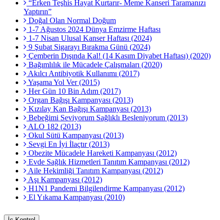
“Erken Teşhis Hayat Kurtarır- Meme Kanseri Taramanızı
Yaptırın”
Doğal Olan Normal Doğum
1-7 Ağustos 2024 Dünya Emzirme Haftası
1-7 Nisan Ulusal Kanser Haftası (2024)
9 Şubat Sigarayı Bırakma Günü (2024)
Çemberin Dışında Kal! (14 Kasım Diyabet Haftası) (2020)
Bağımlılık ile Mücadele Çalışmaları (2020)
Akılcı Antibiyotik Kullanımı (2017)
Yaşama Yol Ver (2015)
Her Gün 10 Bin Adım (2017)
Organ Bağışı Kampanyası (2013)
Kızılay Kan Bağışı Kampanyası (2013)
Bebeğimi Seviyorum Sağlıklı Besleniyorum (2013)
ALO 182 (2013)
Okul Sütü Kampanyası (2013)
Sevgi En İyi İlaçtır (2013)
Obezite Mücadele Hareketi Kampanyası (2012)
Evde Sağlık Hizmetleri Tanıtım Kampanyası (2012)
Aile Hekimliği Tanıtım Kampanyası (2012)
Aşı Kampanyası (2012)
H1N1 Pandemi Bilgilendirme Kampanyası (2012)
El Yıkama Kampanyası (2010)
İç Kontrol