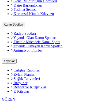
Genel Müdürlüğün Görevleri
Daire Başkanlıkları
Teşkilat Şeması
Kurumsal Kimlik Kılavuzu
Kamu Spotları
Radyo Spotları
Yayında Olan Kamu Spotları
Tütünle Mücadele Kamu Spotu
Yayında Olmayan Kamu Spotları
Animasyon Filmler
Yayınlar
Çalıştay Raporları
Eylem Planları
Sağlık Takvimleri
Broşürler
Rehber ve Kitapçıklar
E-Kitaplar
GÖREN