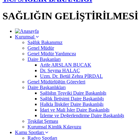
SAĞLIĞIN GELİŞTİRİLMES
Kurumsal
Sağlık Bakanımız
Genel Müdür
Genel Müdür Yardımcısı
Daire Başkanları
Arife ARSLAN BUCAK
Dr. Şeyma HALAÇ
Uzm. Dr. Betül Zehra PİRDAL
Genel Müdürlüğün Görevleri
Daire Başkanlıkları
Sağlığın Teşviki Daire Başkanlığı
Sağlık İletişimi Daire Başkanlığı
Halkla İlişkiler Daire Başkanlığı
İdari ve Mali İşler Daire Başkanlığı
İzleme ve Değerlendirme Daire Başkanlığı
Teşkilat Şeması
Kurumsal Kimlik Kılavuzu
Kamu Spotları
Radyo Spotları