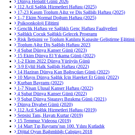
Dünya Hepatit Günü 2026
112 Acil Sağlık Hizmetleri Haftası (2025)
17-23 Kasım Toplum Ağız ve Diş Sağlığı Haftası (2025)
1–7 Ekim Normal Doğum Haftası (2025)
Psikoonkoloji Eğitimi
Gençlik Haftası ve Sağlıklı Genç Haftası Faaliyetleri
Sağlıklı Çocuk Sağlıklı Gelecek Programı
Risk İletişimi ve Toplum Katılımı Kapasite Geliştirme Eğitim
Toplum Ağız Diş Sağlığı Haftası 2023
4 Şubat Dünya Kanser Günü (2023)
15 Ekim Dünya El Yıkama Günü (2022)
1-2 Ekim 2022 Dünya Yürüyüş Günü
3-9 Eylül Halk Sağlığı Haftası (2022)
14 Haziran Dünya Kan Bağışçıları Günü (2022)
10 Mayıs Dünya Sağlık İçin Hareket Et Günü (2022)
Kurban Bayramı (2022)
1-7 Nisan Ulusal Kanser Haftası (2022)
4 Şubat Dünya Kanser Günü (2022)
9 Şubat Dünya Sigarayı Bırakma Günü (2021)
Dünya Diyabet Günü (2020)
112 Acil Sağlık Hizmetleri Haftası (2019)
Sepsisi Tanı, Hayatı Kurtar (2019)
15 Temmuz Videosu (2019)
14 Mart Tıp Bayramı’nın 100. Yılını Kutladık
Dijital Oyun Bağımlılığı Çalıştayı 2018