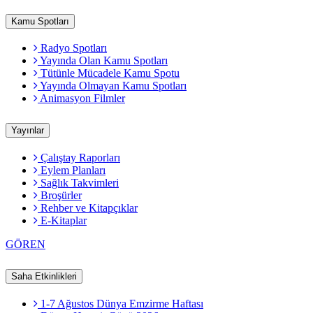
Kamu Spotları
Radyo Spotları
Yayında Olan Kamu Spotları
Tütünle Mücadele Kamu Spotu
Yayında Olmayan Kamu Spotları
Animasyon Filmler
Yayınlar
Çalıştay Raporları
Eylem Planları
Sağlık Takvimleri
Broşürler
Rehber ve Kitapçıklar
E-Kitaplar
GÖREN
Saha Etkinlikleri
1-7 Ağustos Dünya Emzirme Haftası