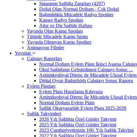
Sigaranın Sağlığa Zararları (4207)
Doğal Olan Normal Doğum - Çok Doğal
Bağımlılıkla Mücadele Radyo Spotları
Kanser Radyo Spotları
Ağız ve Diş Sağlığı Haftası
Yayında Olan Kamu Spotları
Tütünle Mücadele Kamu Spotu
Yayında Olmayan Kamu Spotları
Animasyon Filmler
Yayınlar
Çalıştay Raporları
Normal Doğum Eylem Planı İkinci Aşama Çalıştayı
Okul Sağlığının Geliştirilmesi Çalıştayı Sonuç ...
Antimikrobiyal Direnç ile Mücadele Ulusal Eylem 
Dijital Oyun Bağımlılığı Çalıştayı Sonuç Raporu
Eylem Planları
Eylem Planı Hazırlama Kılavuzu
Antimikrobiyal Direnç İle Mücadele Ulusal Eylem 
Normal Doğum Eylem Planı
Sağlık Okuryazarlığı Eylem Planı 2025-2028
Sağlık Takvimleri
2026 Yılı Sağlıkta Özel Günler Takvimi
2025 Yılı Sağlıkta Özel Günler Takvimi
2023 Cumhuriyetimizin 100. Yılı Sağlık Takvimi
2022 Yılı Sağlıkta Özel Günler Takvimi