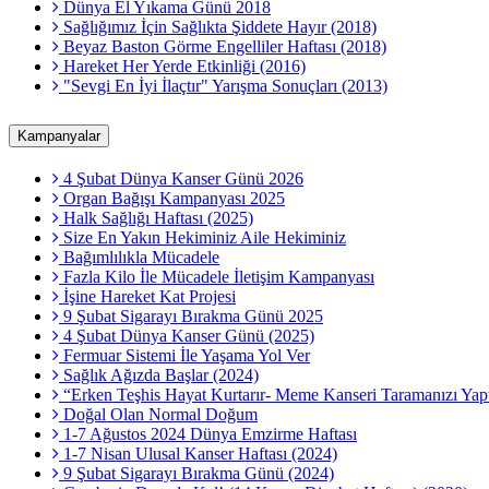
Dünya El Yıkama Günü 2018
Sağlığımız İçin Sağlıkta Şiddete Hayır (2018)
Beyaz Baston Görme Engelliler Haftası (2018)
Hareket Her Yerde Etkinliği (2016)
"Sevgi En İyi İlaçtır" Yarışma Sonuçları (2013)
Kampanyalar
4 Şubat Dünya Kanser Günü 2026
Organ Bağışı Kampanyası 2025
Halk Sağlığı Haftası (2025)
Size En Yakın Hekiminiz Aile Hekiminiz
Bağımlılıkla Mücadele
Fazla Kilo İle Mücadele İletişim Kampanyası
İşine Hareket Kat Projesi
9 Şubat Sigarayı Bırakma Günü 2025
4 Şubat Dünya Kanser Günü (2025)
Fermuar Sistemi İle Yaşama Yol Ver
Sağlık Ağızda Başlar (2024)
“Erken Teşhis Hayat Kurtarır- Meme Kanseri Taramanızı Yapt
Doğal Olan Normal Doğum
1-7 Ağustos 2024 Dünya Emzirme Haftası
1-7 Nisan Ulusal Kanser Haftası (2024)
9 Şubat Sigarayı Bırakma Günü (2024)