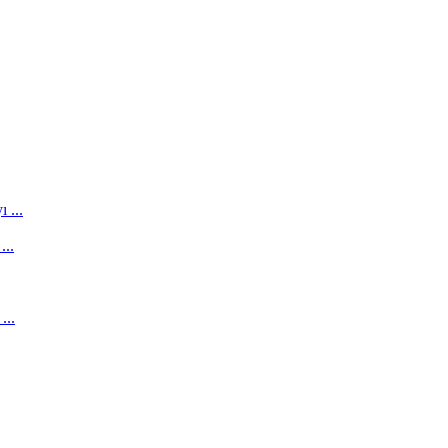
 ...
...
...