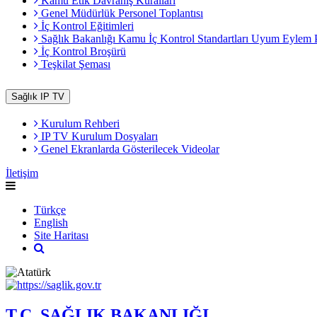
Kamu Etik Davranış Kuralları
Genel Müdürlük Personel Toplantısı
İç Kontrol Eğitimleri
Sağlık Bakanlığı Kamu İç Kontrol Standartları Uyum Eylem 
İç Kontrol Broşürü
Teşkilat Şeması
Sağlık IP TV
Kurulum Rehberi
IP TV Kurulum Dosyaları
Genel Ekranlarda Gösterilecek Videolar
İletişim
Türkçe
English
Site Haritası
T.C. SAĞLIK BAKANLIĞI