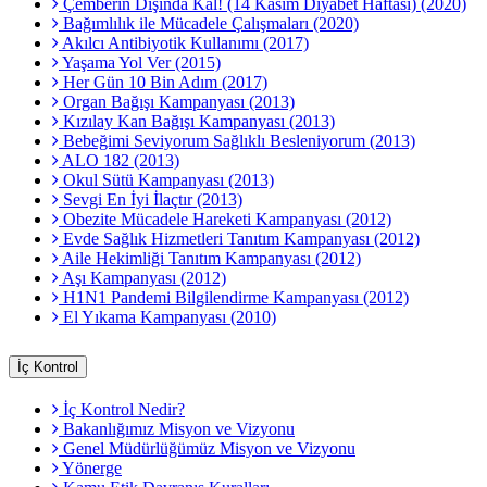
Çemberin Dışında Kal! (14 Kasım Diyabet Haftası) (2020)
Bağımlılık ile Mücadele Çalışmaları (2020)
Akılcı Antibiyotik Kullanımı (2017)
Yaşama Yol Ver (2015)
Her Gün 10 Bin Adım (2017)
Organ Bağışı Kampanyası (2013)
Kızılay Kan Bağışı Kampanyası (2013)
Bebeğimi Seviyorum Sağlıklı Besleniyorum (2013)
ALO 182 (2013)
Okul Sütü Kampanyası (2013)
Sevgi En İyi İlaçtır (2013)
Obezite Mücadele Hareketi Kampanyası (2012)
Evde Sağlık Hizmetleri Tanıtım Kampanyası (2012)
Aile Hekimliği Tanıtım Kampanyası (2012)
Aşı Kampanyası (2012)
H1N1 Pandemi Bilgilendirme Kampanyası (2012)
El Yıkama Kampanyası (2010)
İç Kontrol
İç Kontrol Nedir?
Bakanlığımız Misyon ve Vizyonu
Genel Müdürlüğümüz Misyon ve Vizyonu
Yönerge