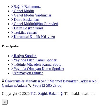
Sağlık Bakanımız
Genel Müdür
Genel Müdür Yardımcısı
Daire Başkanları
Genel Müdürlüğün Görevleri
Daire Başkanlıkları
Teşkilat Şeması
Kurumsal Kimlik Kılavuzu
Kamu Spotları
Radyo Spotları
Yayında Olan Kamu Spotları
Tütünle Mücadele Kamu Spotu
Yayında Olmayan Kamu Spotları
Animasyon Filmler
Üniversiteler Mahallesi Şehit Mehmet Bayraktar Caddesi No:3
Çankaya/Ankara
+90 312 585 28 00
Copyright © 2026
T.C. Sağlık Bakanlığı
Tüm hakları saklıdır.
×