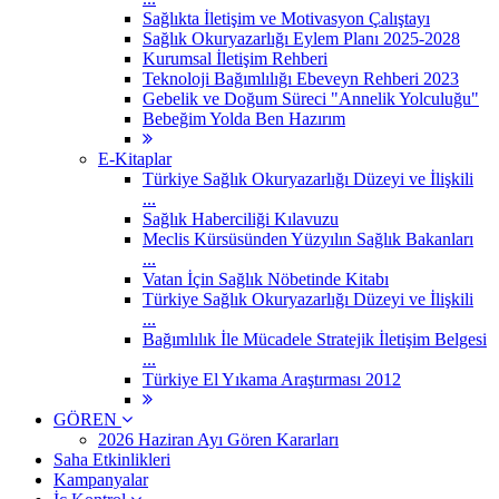
Sağlıkta İletişim ve Motivasyon Çalıştayı
Sağlık Okuryazarlığı Eylem Planı 2025-2028
Kurumsal İletişim Rehberi
Teknoloji Bağımlılığı Ebeveyn Rehberi 2023
Gebelik ve Doğum Süreci "Annelik Yolculuğu"
Bebeğim Yolda Ben Hazırım
E-Kitaplar
Türkiye Sağlık Okuryazarlığı Düzeyi ve İlişkili
...
Sağlık Haberciliği Kılavuzu
Meclis Kürsüsünden Yüzyılın Sağlık Bakanları
...
Vatan İçin Sağlık Nöbetinde Kitabı
Türkiye Sağlık Okuryazarlığı Düzeyi ve İlişkili
...
Bağımlılık İle Mücadele Stratejik İletişim Belgesi
...
Türkiye El Yıkama Araştırması 2012
GÖREN
2026 Haziran Ayı Gören Kararları
Saha Etkinlikleri
Kampanyalar