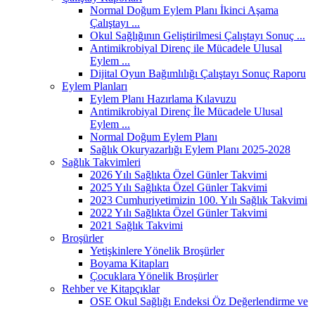
Normal Doğum Eylem Planı İkinci Aşama
Çalıştayı ...
Okul Sağlığının Geliştirilmesi Çalıştayı Sonuç ...
Antimikrobiyal Direnç ile Mücadele Ulusal
Eylem ...
Dijital Oyun Bağımlılığı Çalıştayı Sonuç Raporu
Eylem Planları
Eylem Planı Hazırlama Kılavuzu
Antimikrobiyal Direnç İle Mücadele Ulusal
Eylem ...
Normal Doğum Eylem Planı
Sağlık Okuryazarlığı Eylem Planı 2025-2028
Sağlık Takvimleri
2026 Yılı Sağlıkta Özel Günler Takvimi
2025 Yılı Sağlıkta Özel Günler Takvimi
2023 Cumhuriyetimizin 100. Yılı Sağlık Takvimi
2022 Yılı Sağlıkta Özel Günler Takvimi
2021 Sağlık Takvimi
Broşürler
Yetişkinlere Yönelik Broşürler
Boyama Kitapları
Çocuklara Yönelik Broşürler
Rehber ve Kitapçıklar
OSE Okul Sağlığı Endeksi Öz Değerlendirme ve
...