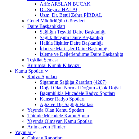
Arife ARSLAN BUCAK
Dr. Şeyma HALAÇ
Uzm. Dr. Betül Zehra PİRDAL
Genel Müdürlüğün Görevleri
Daire Başkanlıkları
Sağlığın Teşviki Daire Başkanlığı
Sağlık İletişimi Daire Başkanlığı
Halkla İlişkiler Daire Başkanlığı
İdari ve Mali İşler Daire Başkanlığı
İzleme ve Değerlendirme Daire Başkanlığı
Teşkilat Şeması
Kurumsal Kimlik Kılavuzu
Kamu Spotları
Radyo Spotları
Sigaranın Sağlığa Zararları (4207)
Doğal Olan Normal Doğum - Çok Doğal
Bağımlılıkla Mücadele Radyo Spotları
Kanser Radyo Spotları
Ağız ve Diş Sağlığı Haftası
Yayında Olan Kamu Spotları
Tütünle Mücadele Kamu Spotu
Yayında Olmayan Kamu Spotları
Animasyon Filmler
Yayınlar
Çalıştay Raporları