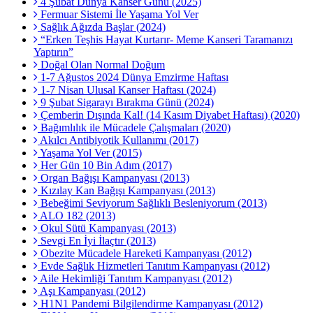
4 Şubat Dünya Kanser Günü (2025)
Fermuar Sistemi İle Yaşama Yol Ver
Sağlık Ağızda Başlar (2024)
“Erken Teşhis Hayat Kurtarır- Meme Kanseri Taramanızı
Yaptırın”
Doğal Olan Normal Doğum
1-7 Ağustos 2024 Dünya Emzirme Haftası
1-7 Nisan Ulusal Kanser Haftası (2024)
9 Şubat Sigarayı Bırakma Günü (2024)
Çemberin Dışında Kal! (14 Kasım Diyabet Haftası) (2020)
Bağımlılık ile Mücadele Çalışmaları (2020)
Akılcı Antibiyotik Kullanımı (2017)
Yaşama Yol Ver (2015)
Her Gün 10 Bin Adım (2017)
Organ Bağışı Kampanyası (2013)
Kızılay Kan Bağışı Kampanyası (2013)
Bebeğimi Seviyorum Sağlıklı Besleniyorum (2013)
ALO 182 (2013)
Okul Sütü Kampanyası (2013)
Sevgi En İyi İlaçtır (2013)
Obezite Mücadele Hareketi Kampanyası (2012)
Evde Sağlık Hizmetleri Tanıtım Kampanyası (2012)
Aile Hekimliği Tanıtım Kampanyası (2012)
Aşı Kampanyası (2012)
H1N1 Pandemi Bilgilendirme Kampanyası (2012)