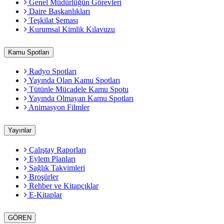
Genel Müdürlüğün Görevleri
Daire Başkanlıkları
Teşkilat Şeması
Kurumsal Kimlik Kılavuzu
Kamu Spotları
Radyo Spotları
Yayında Olan Kamu Spotları
Tütünle Mücadele Kamu Spotu
Yayında Olmayan Kamu Spotları
Animasyon Filmler
Yayınlar
Çalıştay Raporları
Eylem Planları
Sağlık Takvimleri
Broşürler
Rehber ve Kitapçıklar
E-Kitaplar
GÖREN