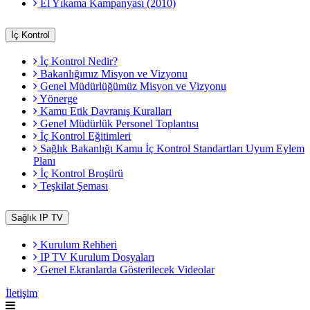
El Yıkama Kampanyası (2010)
İç Kontrol
İç Kontrol Nedir?
Bakanlığımız Misyon ve Vizyonu
Genel Müdürlüğümüz Misyon ve Vizyonu
Yönerge
Kamu Etik Davranış Kuralları
Genel Müdürlük Personel Toplantısı
İç Kontrol Eğitimleri
Sağlık Bakanlığı Kamu İç Kontrol Standartları Uyum Eylem
Planı
İç Kontrol Broşürü
Teşkilat Şeması
Sağlık IP TV
Kurulum Rehberi
IP TV Kurulum Dosyaları
Genel Ekranlarda Gösterilecek Videolar
İletişim