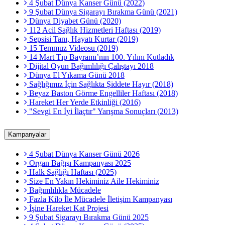
4 Şubat Dünya Kanser Günü (2022)
9 Şubat Dünya Sigarayı Bırakma Günü (2021)
Dünya Diyabet Günü (2020)
112 Acil Sağlık Hizmetleri Haftası (2019)
Sepsisi Tanı, Hayatı Kurtar (2019)
15 Temmuz Videosu (2019)
14 Mart Tıp Bayramı’nın 100. Yılını Kutladık
Dijital Oyun Bağımlılığı Çalıştayı 2018
Dünya El Yıkama Günü 2018
Sağlığımız İçin Sağlıkta Şiddete Hayır (2018)
Beyaz Baston Görme Engelliler Haftası (2018)
Hareket Her Yerde Etkinliği (2016)
"Sevgi En İyi İlaçtır" Yarışma Sonuçları (2013)
Kampanyalar
4 Şubat Dünya Kanser Günü 2026
Organ Bağışı Kampanyası 2025
Halk Sağlığı Haftası (2025)
Size En Yakın Hekiminiz Aile Hekiminiz
Bağımlılıkla Mücadele
Fazla Kilo İle Mücadele İletişim Kampanyası
İşine Hareket Kat Projesi
9 Şubat Sigarayı Bırakma Günü 2025