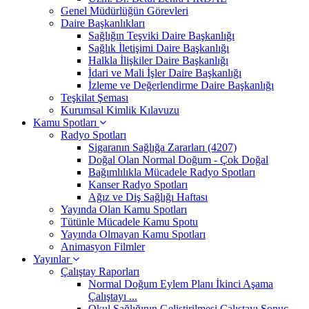
Genel Müdürlüğün Görevleri
Daire Başkanlıkları
Sağlığın Teşviki Daire Başkanlığı
Sağlık İletişimi Daire Başkanlığı
Halkla İlişkiler Daire Başkanlığı
İdari ve Mali İşler Daire Başkanlığı
İzleme ve Değerlendirme Daire Başkanlığı
Teşkilat Şeması
Kurumsal Kimlik Kılavuzu
Kamu Spotları
Radyo Spotları
Sigaranın Sağlığa Zararları (4207)
Doğal Olan Normal Doğum - Çok Doğal
Bağımlılıkla Mücadele Radyo Spotları
Kanser Radyo Spotları
Ağız ve Diş Sağlığı Haftası
Yayında Olan Kamu Spotları
Tütünle Mücadele Kamu Spotu
Yayında Olmayan Kamu Spotları
Animasyon Filmler
Yayınlar
Çalıştay Raporları
Normal Doğum Eylem Planı İkinci Aşama
Çalıştayı ...
Okul Sağlığının Geliştirilmesi Çalıştayı Sonuç ...