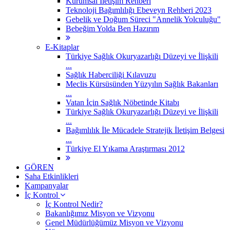
Kurumsal İletişim Rehberi
Teknoloji Bağımlılığı Ebeveyn Rehberi 2023
Gebelik ve Doğum Süreci "Annelik Yolculuğu"
Bebeğim Yolda Ben Hazırım
E-Kitaplar
Türkiye Sağlık Okuryazarlığı Düzeyi ve İlişkili
...
Sağlık Haberciliği Kılavuzu
Meclis Kürsüsünden Yüzyılın Sağlık Bakanları
...
Vatan İçin Sağlık Nöbetinde Kitabı
Türkiye Sağlık Okuryazarlığı Düzeyi ve İlişkili
...
Bağımlılık İle Mücadele Stratejik İletişim Belgesi
...
Türkiye El Yıkama Araştırması 2012
GÖREN
Saha Etkinlikleri
Kampanyalar
İç Kontrol
İç Kontrol Nedir?
Bakanlığımız Misyon ve Vizyonu
Genel Müdürlüğümüz Misyon ve Vizyonu