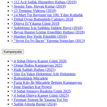
112 Acil Sağlık Hizmetleri Haftası (2019)
Sepsisi Tanı, Hayatı Kurtar (2019)
15 Temmuz Videosu (2019)
14 Mart Tıp Bayramı’nın 100. Yılını Kutladık
Dijital Oyun Bağımlılığı Çalıştayı 2018
Dünya El Yıkama Günü 2018
Sağlığımız İçin Sağlıkta Şiddete Hayır (2018)
Beyaz Baston Görme Engelliler Haftası (2018)
Hareket Her Yerde Etkinliği (2016)
"Sevgi En İyi İlaçtır" Yarışma Sonuçları (2013)
Kampanyalar
4 Şubat Dünya Kanser Günü 2026
Organ Bağışı Kampanyası 2025
Halk Sağlığı Haftası (2025)
Size En Yakın Hekiminiz Aile Hekiminiz
Bağımlılıkla Mücadele
Fazla Kilo İle Mücadele İletişim Kampanyası
İşine Hareket Kat Projesi
9 Şubat Sigarayı Bırakma Günü 2025
4 Şubat Dünya Kanser Günü (2025)
Fermuar Sistemi İle Yaşama Yol Ver
Sağlık Ağızda Başlar (2024)