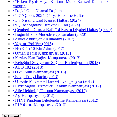
“Erken Teşhis Hayat Kurtarır- Meme Kanseri Taramanızı
Yaptırın”
Doğal Olan Normal Doğum
1-7 Ağustos 2024 Dünya Emzirme Haftası
1-7 Nisan Ulusal Kanser Haftası (2024)
9 Şubat Sigarayı Bırakma Günü (2024)
Çemberin Dışında Kal! (14 Kasım Diyabet Haftası) (2020)
Bağımlılık ile Mücadele Çalışmaları (2020)
Akılcı Antibiyotik Kullanımı (2017)
Yaşama Yol Ver (2015)
Her Gün 10 Bin Adım (2017)
Organ Bağışı Kampanyası (2013)
Kızılay Kan Bağışı Kampanyası (2013)
Bebeğimi Seviyorum Sağlıklı Besleniyorum (2013)
ALO 182 (2013)
Okul Sütü Kampanyası (2013)
Sevgi En İyi İlaçtır (2013)
Obezite Mücadele Hareketi Kampanyası (2012)
Evde Sağlık Hizmetleri Tanıtım Kampanyası (2012)
Aile Hekimliği Tanıtım Kampanyası (2012)
Aşı Kampanyası (2012)
H1N1 Pandemi Bilgilendirme Kampanyası (2012)
El Yıkama Kampanyası (2010)
İç Kontrol