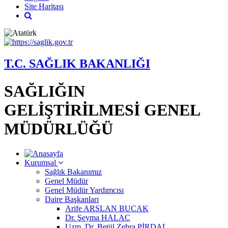
Site Haritası
T.C. SAĞLIK BAKANLIĞI
SAĞLIĞIN
GELİŞTİRİLMESİ GENEL
MÜDÜRLÜĞÜ
Kurumsal
Sağlık Bakanımız
Genel Müdür
Genel Müdür Yardımcısı
Daire Başkanları
Arife ARSLAN BUCAK
Dr. Şeyma HALAÇ
Uzm. Dr. Betül Zehra PİRDAL