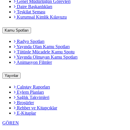
Genel Müdürlüğün Görevleri
Daire Başkanlıkları
Teşkilat Şeması
Kurumsal Kimlik Kılavuzu
Kamu Spotları
Radyo Spotları
Yayında Olan Kamu Spotları
Tütünle Mücadele Kamu Spotu
Yayında Olmayan Kamu Spotları
Animasyon Filmler
Yayınlar
Çalıştay Raporları
Eylem Planları
Sağlık Takvimleri
Broşürler
Rehber ve Kitapçıklar
E-Kitaplar
GÖREN