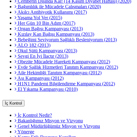
Çemberin Dışında Kal! (14 Kasım Diyabet Haftası) (2020)
Bağımlılık ile Mücadele Çalışmaları (2020)
Akılcı Antibiyotik Kullanımı (2017)
Yaşama Yol Ver (2015)
Her Gün 10 Bin Adım (2017)
Organ Bağışı Kampanyası (2013)
Kızılay Kan Bağışı Kampanyası (2013)
Bebeğimi Seviyorum Sağlıklı Besleniyorum (2013)
ALO 182 (2013)
Okul Sütü Kampanyası (2013)
Sevgi En İyi İlaçtır (2013)
Obezite Mücadele Hareketi Kampanyası (2012)
Evde Sağlık Hizmetleri Tanıtım Kampanyası (2012)
Aile Hekimliği Tanıtım Kampanyası (2012)
Aşı Kampanyası (2012)
H1N1 Pandemi Bilgilendirme Kampanyası (2012)
El Yıkama Kampanyası (2010)
İç Kontrol
İç Kontrol Nedir?
Bakanlığımız Misyon ve Vizyonu
Genel Müdürlüğümüz Misyon ve Vizyonu
Yönerge