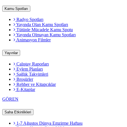
Kamu Spotları
Radyo Spotları
Yayında Olan Kamu Spotları
Tütünle Mücadele Kamu Spotu
Yayında Olmayan Kamu Spotları
Animasyon Filmler
Yayınlar
Çalıştay Raporları
Eylem Planları
Sağlık Takvimleri
Broşürler
Rehber ve Kitapçıklar
E-Kitaplar
GÖREN
Saha Etkinlikleri
1-7 Ağustos Dünya Emzirme Haftası