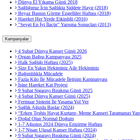
Dünya El Yıkama Günü 2018
Sağlığımız İçin Sağlıkta Şiddete Hayır (2018)
Beyaz Baston Görme Engelliler Haftası (2018)
Hareket Her Yerde Etkinliği (2016)
"Sevgi En İyi İlaçtır" Yarışma Sonuçları (2013)
Kampanyalar
4 Şubat Dünya Kanser Günü 2026
Organ Bağışı Kampanyası 2025
Halk Sağlığı Haftası (2025)
Size En Yakın Hekiminiz Aile Hekiminiz
Bağımlılıkla Mücadele
Fazla Kilo İle Mücadele İletişim Kampanyası
İşine Hareket Kat Projesi
9 Şubat Sigarayı Bırakma Günü 2025
4 Şubat Dünya Kanser Günü (2025)
Fermuar Sistemi İle Yaşama Yol Ver
Sağlık Ağızda Başlar (2024)
“Erken Teşhis Hayat Kurtarır- Meme Kanseri Taramanızı Yapt
Doğal Olan Normal Doğum
1-7 Ağustos 2024 Dünya Emzirme Haftası
1-7 Nisan Ulusal Kanser Haftası (2024)
9 Şubat Sigarayı Bırakma Günü (2024)