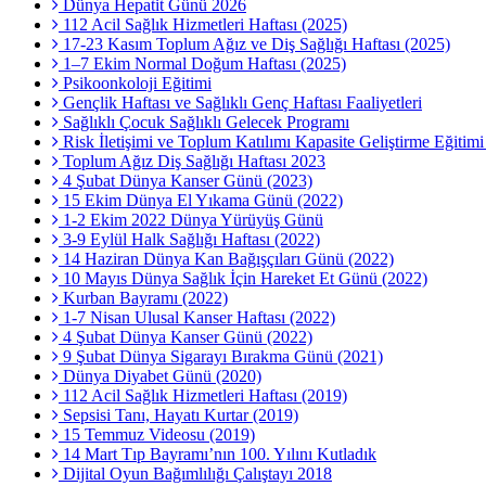
Dünya Hepatit Günü 2026
112 Acil Sağlık Hizmetleri Haftası (2025)
17-23 Kasım Toplum Ağız ve Diş Sağlığı Haftası (2025)
1–7 Ekim Normal Doğum Haftası (2025)
Psikoonkoloji Eğitimi
Gençlik Haftası ve Sağlıklı Genç Haftası Faaliyetleri
Sağlıklı Çocuk Sağlıklı Gelecek Programı
Risk İletişimi ve Toplum Katılımı Kapasite Geliştirme Eğitim
Toplum Ağız Diş Sağlığı Haftası 2023
4 Şubat Dünya Kanser Günü (2023)
15 Ekim Dünya El Yıkama Günü (2022)
1-2 Ekim 2022 Dünya Yürüyüş Günü
3-9 Eylül Halk Sağlığı Haftası (2022)
14 Haziran Dünya Kan Bağışçıları Günü (2022)
10 Mayıs Dünya Sağlık İçin Hareket Et Günü (2022)
Kurban Bayramı (2022)
1-7 Nisan Ulusal Kanser Haftası (2022)
4 Şubat Dünya Kanser Günü (2022)
9 Şubat Dünya Sigarayı Bırakma Günü (2021)
Dünya Diyabet Günü (2020)
112 Acil Sağlık Hizmetleri Haftası (2019)
Sepsisi Tanı, Hayatı Kurtar (2019)
15 Temmuz Videosu (2019)
14 Mart Tıp Bayramı’nın 100. Yılını Kutladık
Dijital Oyun Bağımlılığı Çalıştayı 2018