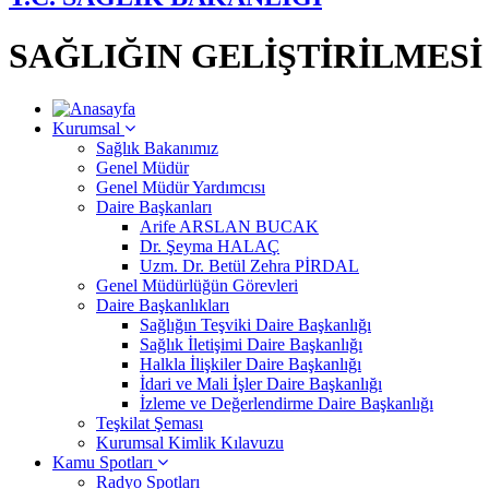
SAĞLIĞIN GELİŞTİRİLMES
Kurumsal
Sağlık Bakanımız
Genel Müdür
Genel Müdür Yardımcısı
Daire Başkanları
Arife ARSLAN BUCAK
Dr. Şeyma HALAÇ
Uzm. Dr. Betül Zehra PİRDAL
Genel Müdürlüğün Görevleri
Daire Başkanlıkları
Sağlığın Teşviki Daire Başkanlığı
Sağlık İletişimi Daire Başkanlığı
Halkla İlişkiler Daire Başkanlığı
İdari ve Mali İşler Daire Başkanlığı
İzleme ve Değerlendirme Daire Başkanlığı
Teşkilat Şeması
Kurumsal Kimlik Kılavuzu
Kamu Spotları
Radyo Spotları