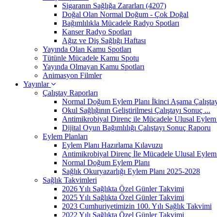
Sigaranın Sağlığa Zararları (4207)
Doğal Olan Normal Doğum - Çok Doğal
Bağımlılıkla Mücadele Radyo Spotları
Kanser Radyo Spotları
Ağız ve Diş Sağlığı Haftası
Yayında Olan Kamu Spotları
Tütünle Mücadele Kamu Spotu
Yayında Olmayan Kamu Spotları
Animasyon Filmler
Yayınlar
Çalıştay Raporları
Normal Doğum Eylem Planı İkinci Aşama Çalıştayı
Okul Sağlığının Geliştirilmesi Çalıştayı Sonuç ...
Antimikrobiyal Direnç ile Mücadele Ulusal Eylem 
Dijital Oyun Bağımlılığı Çalıştayı Sonuç Raporu
Eylem Planları
Eylem Planı Hazırlama Kılavuzu
Antimikrobiyal Direnç İle Mücadele Ulusal Eylem 
Normal Doğum Eylem Planı
Sağlık Okuryazarlığı Eylem Planı 2025-2028
Sağlık Takvimleri
2026 Yılı Sağlıkta Özel Günler Takvimi
2025 Yılı Sağlıkta Özel Günler Takvimi
2023 Cumhuriyetimizin 100. Yılı Sağlık Takvimi
2022 Yılı Sağlıkta Özel Günler Takvimi