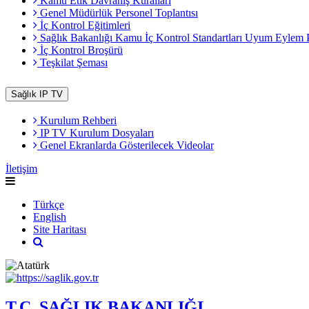
Kamu Etik Davranış Kuralları
Genel Müdürlük Personel Toplantısı
İç Kontrol Eğitimleri
Sağlık Bakanlığı Kamu İç Kontrol Standartları Uyum Eylem 
İç Kontrol Broşürü
Teşkilat Şeması
Sağlık IP TV
Kurulum Rehberi
IP TV Kurulum Dosyaları
Genel Ekranlarda Gösterilecek Videolar
İletişim
Türkçe
English
Site Haritası
T.C. SAĞLIK BAKANLIĞI