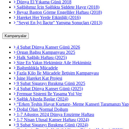
Dünya El Yıkama Günü 2018
Sağlığımız İçin Sağlıkta Şiddete Hayır (2018)
Beyaz Baston Görme Engelliler Haftası (2018)
Hareket Her Yerde Etkinliği (2016)
"Sevgi En İyi İlaçtır" Yarışma Sonuçları (2013)
Kampanyalar
4 Şubat Dünya Kanser Günü 2026
Organ Bağışı Kampanyası 2025
Halk Sağlığı Haftası (2025)
Size En Yakın Hekiminiz Aile Hekiminiz
Bağımlılıkla Mücadele
Fazla Kilo İle Mücadele İletişim Kampanyası
İşine Hareket Kat Projesi
9 Şubat Sigarayı Bırakma Günü 2025
4 Şubat Dünya Kanser Günü (2025)
Fermuar Sistemi İle Yaşama Yol Ver
Sağlık Ağızda Başlar (2024)
“Erken Teşhis Hayat Kurtarır- Meme Kanseri Taramanızı Yapt
Doğal Olan Normal Doğum
1-7 Ağustos 2024 Dünya Emzirme Haftası
1-7 Nisan Ulusal Kanser Haftası (2024)
9 Şubat Sigarayı Bırakma Günü (2024)