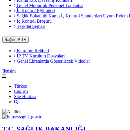
Kamu Etik Davranış Kuralları
Genel Müdürlük Personel Toplantısı
İç Kontrol Eğitimleri
Sağlık Bakanlığı Kamu İç Kontrol Standartları Uyum Eylem 
İç Kontrol Broşürü
Teşkilat Şeması
Sağlık IP TV
Kurulum Rehberi
IP TV Kurulum Dosyaları
Genel Ekranlarda Gösterilecek Videolar
İletişim
Türkçe
English
Site Haritası
T.C. SAĞLIK BAKANLIĞI