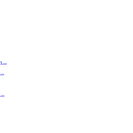
 ...
...
...