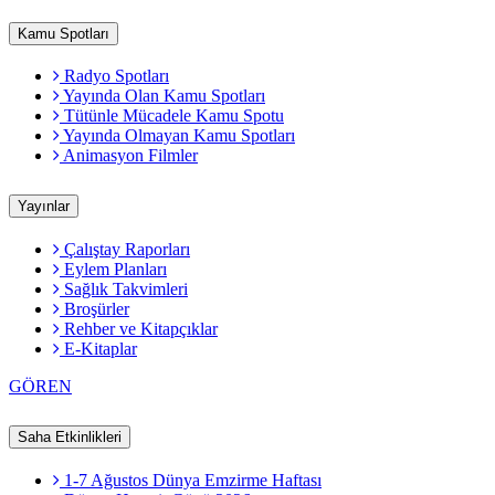
Kamu Spotları
Radyo Spotları
Yayında Olan Kamu Spotları
Tütünle Mücadele Kamu Spotu
Yayında Olmayan Kamu Spotları
Animasyon Filmler
Yayınlar
Çalıştay Raporları
Eylem Planları
Sağlık Takvimleri
Broşürler
Rehber ve Kitapçıklar
E-Kitaplar
GÖREN
Saha Etkinlikleri
1-7 Ağustos Dünya Emzirme Haftası