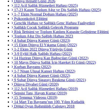
Dünya Hepatit Günü 2026
112 Acil Sağlık Hizmetleri Haftası (2025)
17-23 Kasım Toplum Ağız ve Diş Sağlığı Haftası (2025)
1–7 Ekim Normal Doğum Haftası (2025)
Psikoonkoloji Eğitimi
Gençlik Haftası ve Sağlıklı Genç Haftası Faaliyetleri
Sağlıklı Çocuk Sağlıklı Gelecek Programı
Risk İletişimi ve Toplum Katılımı Kapasite Geliştirme Eğitim
Toplum Ağız Diş Sağlığı Haftası 2023
4 Şubat Dünya Kanser Günü (2023)
15 Ekim Dünya El Yıkama Günü (2022)
1-2 Ekim 2022 Dünya Yürüyüş Günü
3-9 Eylül Halk Sağlığı Haftası (2022)
14 Haziran Dünya Kan Bağışçıları Günü (2022)
10 Mayıs Dünya Sağlık İçin Hareket Et Günü (2022)
Kurban Bayramı (2022)
1-7 Nisan Ulusal Kanser Haftası (2022)
4 Şubat Dünya Kanser Günü (2022)
9 Şubat Dünya Sigarayı Bırakma Günü (2021)
Dünya Diyabet Günü (2020)
112 Acil Sağlık Hizmetleri Haftası (2019)
Sepsisi Tanı, Hayatı Kurtar (2019)
15 Temmuz Videosu (2019)
14 Mart Tıp Bayramı’nın 100. Yılını Kutladık
Dijital Oyun Bağımlılığı Çalıştayı 2018