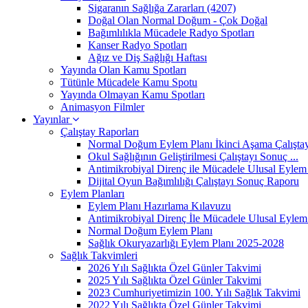
Sigaranın Sağlığa Zararları (4207)
Doğal Olan Normal Doğum - Çok Doğal
Bağımlılıkla Mücadele Radyo Spotları
Kanser Radyo Spotları
Ağız ve Diş Sağlığı Haftası
Yayında Olan Kamu Spotları
Tütünle Mücadele Kamu Spotu
Yayında Olmayan Kamu Spotları
Animasyon Filmler
Yayınlar
Çalıştay Raporları
Normal Doğum Eylem Planı İkinci Aşama Çalıştayı
Okul Sağlığının Geliştirilmesi Çalıştayı Sonuç ...
Antimikrobiyal Direnç ile Mücadele Ulusal Eylem 
Dijital Oyun Bağımlılığı Çalıştayı Sonuç Raporu
Eylem Planları
Eylem Planı Hazırlama Kılavuzu
Antimikrobiyal Direnç İle Mücadele Ulusal Eylem 
Normal Doğum Eylem Planı
Sağlık Okuryazarlığı Eylem Planı 2025-2028
Sağlık Takvimleri
2026 Yılı Sağlıkta Özel Günler Takvimi
2025 Yılı Sağlıkta Özel Günler Takvimi
2023 Cumhuriyetimizin 100. Yılı Sağlık Takvimi
2022 Yılı Sağlıkta Özel Günler Takvimi