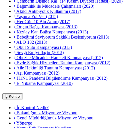
Çemberin Dışında Kal! (14 Kasım Diyabet Haftası) (2020)
Bağımlılık ile Mücadele Çalışmaları (2020)
Akılcı Antibiyotik Kullanımı (2017)
Yaşama Yol Ver (2015)
Her Gün 10 Bin Adım (2017)
Organ Bağışı Kampanyası (2013)
Kızılay Kan Bağışı Kampanyası (2013)
Bebeğimi Seviyorum Sağlıklı Besleniyorum (2013)
ALO 182 (2013)
Okul Sütü Kampanyası (2013)
Sevgi En İyi İlaçtır (2013)
Obezite Mücadele Hareketi Kampanyası (2012)
Evde Sağlık Hizmetleri Tanıtım Kampanyası (2012)
Aile Hekimliği Tanıtım Kampanyası (2012)
Aşı Kampanyası (2012)
H1N1 Pandemi Bilgilendirme Kampanyası (2012)
El Yıkama Kampanyası (2010)
İç Kontrol
İç Kontrol Nedir?
Bakanlığımız Misyon ve Vizyonu
Genel Müdürlüğümüz Misyon ve Vizyonu
Yönerge