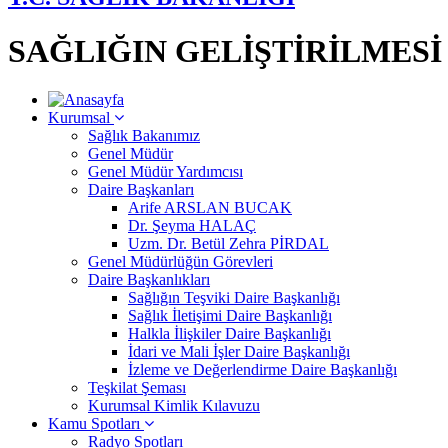
SAĞLIĞIN GELİŞTİRİLMES
Kurumsal
Sağlık Bakanımız
Genel Müdür
Genel Müdür Yardımcısı
Daire Başkanları
Arife ARSLAN BUCAK
Dr. Şeyma HALAÇ
Uzm. Dr. Betül Zehra PİRDAL
Genel Müdürlüğün Görevleri
Daire Başkanlıkları
Sağlığın Teşviki Daire Başkanlığı
Sağlık İletişimi Daire Başkanlığı
Halkla İlişkiler Daire Başkanlığı
İdari ve Mali İşler Daire Başkanlığı
İzleme ve Değerlendirme Daire Başkanlığı
Teşkilat Şeması
Kurumsal Kimlik Kılavuzu
Kamu Spotları
Radyo Spotları