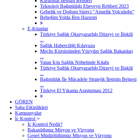
Kurumsal İletişim Rehberi
Teknoloji Bağımlılığı Ebeveyn Rehberi 2023
Gebelik ve Doğum Süreci "Annelik Yolculuğu"
Bebeğim Yolda Ben Hazırım
E-Kitaplar
Türkiye Sağlık Okuryazarlığı Düzeyi ve İlişkili
...
Sağlık Haberciliği Kılavuzu
Meclis Kürsüsünden Yüzyılın Sağlık Bakanları
...
Vatan İçin Sağlık Nöbetinde Kitabı
Türkiye Sağlık Okuryazarlığı Düzeyi ve İlişkili
...
Bağımlılık İle Mücadele Stratejik İletişim Belgesi
...
Türkiye El Yıkama Araştırması 2012
GÖREN
Saha Etkinlikleri
Kampanyalar
İç Kontrol
İç Kontrol Nedir?
Bakanlığımız Misyon ve Vizyonu
Genel Müdürlüğümüz Misyon ve Vizyonu