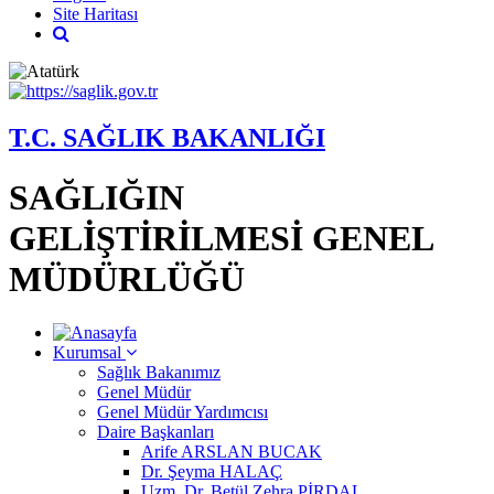
Site Haritası
T.C. SAĞLIK BAKANLIĞI
SAĞLIĞIN
GELİŞTİRİLMESİ GENEL
MÜDÜRLÜĞÜ
Kurumsal
Sağlık Bakanımız
Genel Müdür
Genel Müdür Yardımcısı
Daire Başkanları
Arife ARSLAN BUCAK
Dr. Şeyma HALAÇ
Uzm. Dr. Betül Zehra PİRDAL