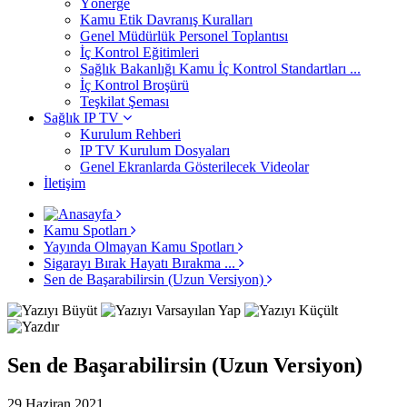
Yönerge
Kamu Etik Davranış Kuralları
Genel Müdürlük Personel Toplantısı
İç Kontrol Eğitimleri
Sağlık Bakanlığı Kamu İç Kontrol Standartları ...
İç Kontrol Broşürü
Teşkilat Şeması
Sağlık IP TV
Kurulum Rehberi
IP TV Kurulum Dosyaları
Genel Ekranlarda Gösterilecek Videolar
İletişim
Kamu Spotları
Yayında Olmayan Kamu Spotları
Sigarayı Bırak Hayatı Bırakma ...
Sen de Başarabilirsin (Uzun Versiyon)
Sen de Başarabilirsin (Uzun Versiyon)
29 Haziran 2021