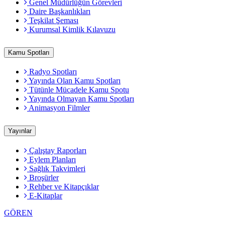
Genel Müdürlüğün Görevleri
Daire Başkanlıkları
Teşkilat Şeması
Kurumsal Kimlik Kılavuzu
Kamu Spotları
Radyo Spotları
Yayında Olan Kamu Spotları
Tütünle Mücadele Kamu Spotu
Yayında Olmayan Kamu Spotları
Animasyon Filmler
Yayınlar
Çalıştay Raporları
Eylem Planları
Sağlık Takvimleri
Broşürler
Rehber ve Kitapçıklar
E-Kitaplar
GÖREN