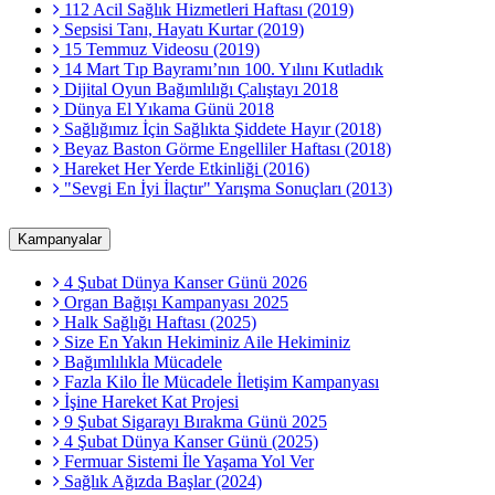
112 Acil Sağlık Hizmetleri Haftası (2019)
Sepsisi Tanı, Hayatı Kurtar (2019)
15 Temmuz Videosu (2019)
14 Mart Tıp Bayramı’nın 100. Yılını Kutladık
Dijital Oyun Bağımlılığı Çalıştayı 2018
Dünya El Yıkama Günü 2018
Sağlığımız İçin Sağlıkta Şiddete Hayır (2018)
Beyaz Baston Görme Engelliler Haftası (2018)
Hareket Her Yerde Etkinliği (2016)
"Sevgi En İyi İlaçtır" Yarışma Sonuçları (2013)
Kampanyalar
4 Şubat Dünya Kanser Günü 2026
Organ Bağışı Kampanyası 2025
Halk Sağlığı Haftası (2025)
Size En Yakın Hekiminiz Aile Hekiminiz
Bağımlılıkla Mücadele
Fazla Kilo İle Mücadele İletişim Kampanyası
İşine Hareket Kat Projesi
9 Şubat Sigarayı Bırakma Günü 2025
4 Şubat Dünya Kanser Günü (2025)
Fermuar Sistemi İle Yaşama Yol Ver
Sağlık Ağızda Başlar (2024)