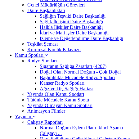
Genel Müdürlüğün Görevleri
Daire Başkanlıkları
Sağlığın Teşviki Daire Başkanlığı
Sağlık İletişimi Daire Başkanlığı
Halkla İlişkiler Daire Başkanlığı
İdari ve Mali İşler Daire Başkanlığı
İzleme ve Değerlendirme Daire Başkanlığı
Teşkilat Şeması
Kurumsal Kimlik Kılavuzu
Kamu Spotları
Radyo Spotları
Sigaranın Sağlığa Zararları (4207)
Doğal Olan Normal Doğum - Çok Doğal
Bağımlılıkla Mücadele Radyo Spotları
Kanser Radyo Spotları
Ağız ve Diş Sağlığı Haftası
Yayında Olan Kamu Spotları
Tütünle Mücadele Kamu Spotu
Yayında Olmayan Kamu Spotları
Animasyon Filmler
Yayınlar
Çalıştay Raporları
Normal Doğum Eylem Planı İkinci Aşama
Çalıştayı ...
Okul Sağlığının Geliştirilmesi Çalıştayı Sonuç ...