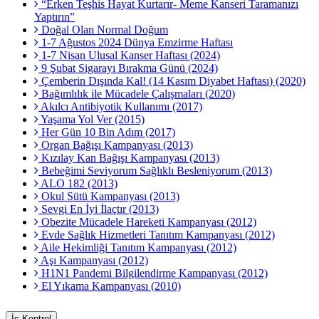
“Erken Teşhis Hayat Kurtarır- Meme Kanseri Taramanızı
Yaptırın”
Doğal Olan Normal Doğum
1-7 Ağustos 2024 Dünya Emzirme Haftası
1-7 Nisan Ulusal Kanser Haftası (2024)
9 Şubat Sigarayı Bırakma Günü (2024)
Çemberin Dışında Kal! (14 Kasım Diyabet Haftası) (2020)
Bağımlılık ile Mücadele Çalışmaları (2020)
Akılcı Antibiyotik Kullanımı (2017)
Yaşama Yol Ver (2015)
Her Gün 10 Bin Adım (2017)
Organ Bağışı Kampanyası (2013)
Kızılay Kan Bağışı Kampanyası (2013)
Bebeğimi Seviyorum Sağlıklı Besleniyorum (2013)
ALO 182 (2013)
Okul Sütü Kampanyası (2013)
Sevgi En İyi İlaçtır (2013)
Obezite Mücadele Hareketi Kampanyası (2012)
Evde Sağlık Hizmetleri Tanıtım Kampanyası (2012)
Aile Hekimliği Tanıtım Kampanyası (2012)
Aşı Kampanyası (2012)
H1N1 Pandemi Bilgilendirme Kampanyası (2012)
El Yıkama Kampanyası (2010)
İç Kontrol