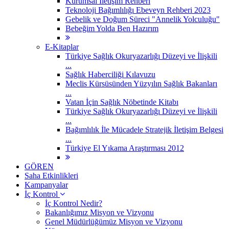
Kurumsal İletişim Rehberi
Teknoloji Bağımlılığı Ebeveyn Rehberi 2023
Gebelik ve Doğum Süreci "Annelik Yolculuğu"
Bebeğim Yolda Ben Hazırım
E-Kitaplar
Türkiye Sağlık Okuryazarlığı Düzeyi ve İlişkili
...
Sağlık Haberciliği Kılavuzu
Meclis Kürsüsünden Yüzyılın Sağlık Bakanları
...
Vatan İçin Sağlık Nöbetinde Kitabı
Türkiye Sağlık Okuryazarlığı Düzeyi ve İlişkili
...
Bağımlılık İle Mücadele Stratejik İletişim Belgesi
...
Türkiye El Yıkama Araştırması 2012
GÖREN
Saha Etkinlikleri
Kampanyalar
İç Kontrol
İç Kontrol Nedir?
Bakanlığımız Misyon ve Vizyonu
Genel Müdürlüğümüz Misyon ve Vizyonu