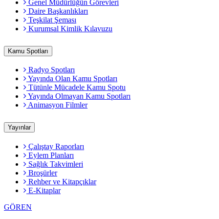
Genel Müdürlüğün Görevleri
Daire Başkanlıkları
Teşkilat Şeması
Kurumsal Kimlik Kılavuzu
Kamu Spotları
Radyo Spotları
Yayında Olan Kamu Spotları
Tütünle Mücadele Kamu Spotu
Yayında Olmayan Kamu Spotları
Animasyon Filmler
Yayınlar
Çalıştay Raporları
Eylem Planları
Sağlık Takvimleri
Broşürler
Rehber ve Kitapçıklar
E-Kitaplar
GÖREN