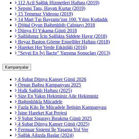
112 Acil Sağlık Hizmetleri Haftası (2019)
Sepsisi Tanı, Hayatı Kurtar (2019)
15 Temmuz Videosu (2019)
14 Mart Tıp Bayramı’nın 100. Yılını Kutladık
Dijital Oyun Bağımlılığı Çalıştayı 2018
Dünya El Yıkama Günü 2018
Sağlığımız İçin Sağlıkta Şiddete Hayır (2018)
Beyaz Baston Görme Engelliler Haftası (2018)
Hareket Her Yerde Etkinliği (2016)
"Sevgi En İyi İlaçtır" Yarışma Sonuçları (2013)
Kampanyalar
4 Şubat Dünya Kanser Günü 2026
Organ Bağışı Kampanyası 2025
Halk Sağlığı Haftası (2025)
Size En Yakın Hekiminiz Aile Hekiminiz
Bağımlılıkla Mücadele
Fazla Kilo İle Mücadele İletişim Kampanyası
İşine Hareket Kat Projesi
9 Şubat Sigarayı Bırakma Günü 2025
4 Şubat Dünya Kanser Günü (2025)
Fermuar Sistemi İle Yaşama Yol Ver
Sağlık Ağızda Başlar (2024)