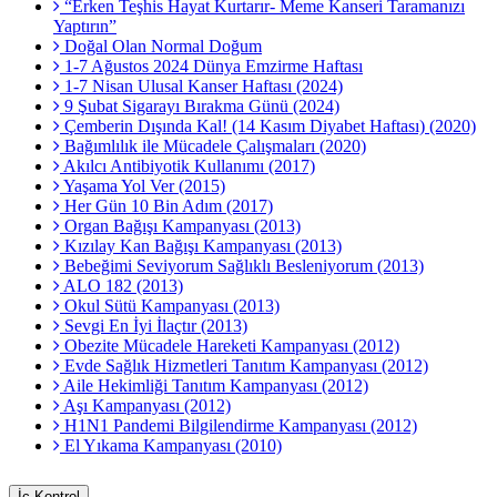
“Erken Teşhis Hayat Kurtarır- Meme Kanseri Taramanızı
Yaptırın”
Doğal Olan Normal Doğum
1-7 Ağustos 2024 Dünya Emzirme Haftası
1-7 Nisan Ulusal Kanser Haftası (2024)
9 Şubat Sigarayı Bırakma Günü (2024)
Çemberin Dışında Kal! (14 Kasım Diyabet Haftası) (2020)
Bağımlılık ile Mücadele Çalışmaları (2020)
Akılcı Antibiyotik Kullanımı (2017)
Yaşama Yol Ver (2015)
Her Gün 10 Bin Adım (2017)
Organ Bağışı Kampanyası (2013)
Kızılay Kan Bağışı Kampanyası (2013)
Bebeğimi Seviyorum Sağlıklı Besleniyorum (2013)
ALO 182 (2013)
Okul Sütü Kampanyası (2013)
Sevgi En İyi İlaçtır (2013)
Obezite Mücadele Hareketi Kampanyası (2012)
Evde Sağlık Hizmetleri Tanıtım Kampanyası (2012)
Aile Hekimliği Tanıtım Kampanyası (2012)
Aşı Kampanyası (2012)
H1N1 Pandemi Bilgilendirme Kampanyası (2012)
El Yıkama Kampanyası (2010)
İç Kontrol