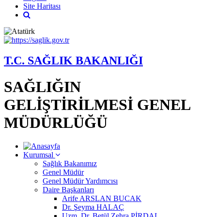
Site Haritası
T.C. SAĞLIK BAKANLIĞI
SAĞLIĞIN
GELİŞTİRİLMESİ GENEL
MÜDÜRLÜĞÜ
Kurumsal
Sağlık Bakanımız
Genel Müdür
Genel Müdür Yardımcısı
Daire Başkanları
Arife ARSLAN BUCAK
Dr. Şeyma HALAÇ
Uzm. Dr. Betül Zehra PİRDAL