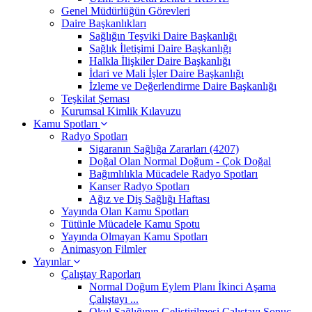
Genel Müdürlüğün Görevleri
Daire Başkanlıkları
Sağlığın Teşviki Daire Başkanlığı
Sağlık İletişimi Daire Başkanlığı
Halkla İlişkiler Daire Başkanlığı
İdari ve Mali İşler Daire Başkanlığı
İzleme ve Değerlendirme Daire Başkanlığı
Teşkilat Şeması
Kurumsal Kimlik Kılavuzu
Kamu Spotları
Radyo Spotları
Sigaranın Sağlığa Zararları (4207)
Doğal Olan Normal Doğum - Çok Doğal
Bağımlılıkla Mücadele Radyo Spotları
Kanser Radyo Spotları
Ağız ve Diş Sağlığı Haftası
Yayında Olan Kamu Spotları
Tütünle Mücadele Kamu Spotu
Yayında Olmayan Kamu Spotları
Animasyon Filmler
Yayınlar
Çalıştay Raporları
Normal Doğum Eylem Planı İkinci Aşama
Çalıştayı ...
Okul Sağlığının Geliştirilmesi Çalıştayı Sonuç ...