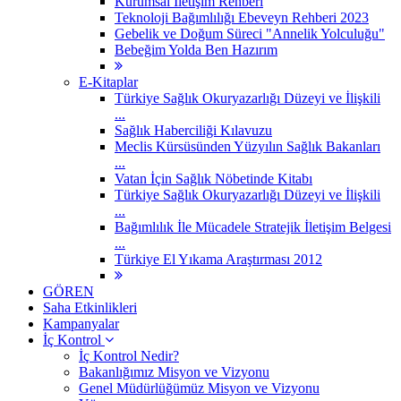
Kurumsal İletişim Rehberi
Teknoloji Bağımlılığı Ebeveyn Rehberi 2023
Gebelik ve Doğum Süreci "Annelik Yolculuğu"
Bebeğim Yolda Ben Hazırım
E-Kitaplar
Türkiye Sağlık Okuryazarlığı Düzeyi ve İlişkili
...
Sağlık Haberciliği Kılavuzu
Meclis Kürsüsünden Yüzyılın Sağlık Bakanları
...
Vatan İçin Sağlık Nöbetinde Kitabı
Türkiye Sağlık Okuryazarlığı Düzeyi ve İlişkili
...
Bağımlılık İle Mücadele Stratejik İletişim Belgesi
...
Türkiye El Yıkama Araştırması 2012
GÖREN
Saha Etkinlikleri
Kampanyalar
İç Kontrol
İç Kontrol Nedir?
Bakanlığımız Misyon ve Vizyonu
Genel Müdürlüğümüz Misyon ve Vizyonu