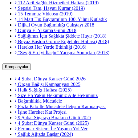
112 Acil Sağlık Hizmetleri Haftası (2019)
Sepsisi Tanı, Hayatı Kurtar (2019)
15 Temmuz Videosu (2019)
14 Mart Tıp Bayramı’nın 100. Yılını Kutladık
Dijital Oyun Bağımlılığı Çalıştayı 2018
Dünya El Yıkama Günü 2018
Sağlığımız İçin Sağlıkta Şiddete Hayır (2018)
Beyaz Baston Görme Engelliler Haftası (2018)
Hareket Her Yerde Etkinliği (2016)
"Sevgi En İyi İlaçtır" Yarışma Sonuçları (2013)
Kampanyalar
4 Şubat Dünya Kanser Günü 2026
Organ Bağışı Kampanyası 2025
Halk Sağlığı Haftası (2025)
Size En Yakın Hekiminiz Aile Hekiminiz
Bağımlılıkla Mücadele
Fazla Kilo İle Mücadele İletişim Kampanyası
İşine Hareket Kat Projesi
9 Şubat Sigarayı Bırakma Günü 2025
4 Şubat Dünya Kanser Günü (2025)
Fermuar Sistemi İle Yaşama Yol Ver
Sağlık Ağızda Başlar (2024)