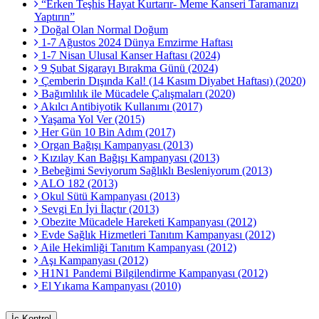
“Erken Teşhis Hayat Kurtarır- Meme Kanseri Taramanızı
Yaptırın”
Doğal Olan Normal Doğum
1-7 Ağustos 2024 Dünya Emzirme Haftası
1-7 Nisan Ulusal Kanser Haftası (2024)
9 Şubat Sigarayı Bırakma Günü (2024)
Çemberin Dışında Kal! (14 Kasım Diyabet Haftası) (2020)
Bağımlılık ile Mücadele Çalışmaları (2020)
Akılcı Antibiyotik Kullanımı (2017)
Yaşama Yol Ver (2015)
Her Gün 10 Bin Adım (2017)
Organ Bağışı Kampanyası (2013)
Kızılay Kan Bağışı Kampanyası (2013)
Bebeğimi Seviyorum Sağlıklı Besleniyorum (2013)
ALO 182 (2013)
Okul Sütü Kampanyası (2013)
Sevgi En İyi İlaçtır (2013)
Obezite Mücadele Hareketi Kampanyası (2012)
Evde Sağlık Hizmetleri Tanıtım Kampanyası (2012)
Aile Hekimliği Tanıtım Kampanyası (2012)
Aşı Kampanyası (2012)
H1N1 Pandemi Bilgilendirme Kampanyası (2012)
El Yıkama Kampanyası (2010)
İç Kontrol