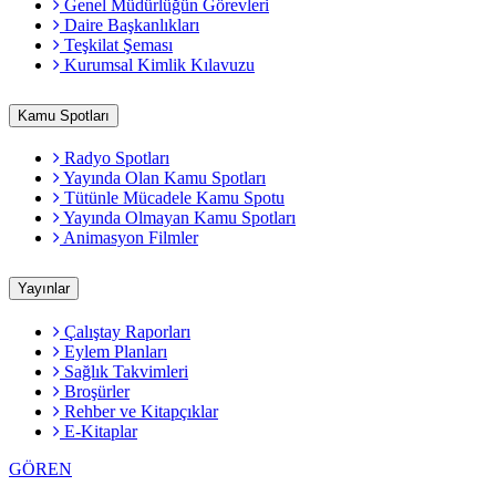
Genel Müdürlüğün Görevleri
Daire Başkanlıkları
Teşkilat Şeması
Kurumsal Kimlik Kılavuzu
Kamu Spotları
Radyo Spotları
Yayında Olan Kamu Spotları
Tütünle Mücadele Kamu Spotu
Yayında Olmayan Kamu Spotları
Animasyon Filmler
Yayınlar
Çalıştay Raporları
Eylem Planları
Sağlık Takvimleri
Broşürler
Rehber ve Kitapçıklar
E-Kitaplar
GÖREN