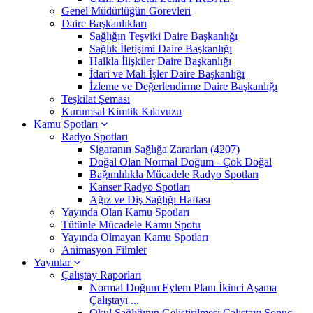
Genel Müdürlüğün Görevleri
Daire Başkanlıkları
Sağlığın Teşviki Daire Başkanlığı
Sağlık İletişimi Daire Başkanlığı
Halkla İlişkiler Daire Başkanlığı
İdari ve Mali İşler Daire Başkanlığı
İzleme ve Değerlendirme Daire Başkanlığı
Teşkilat Şeması
Kurumsal Kimlik Kılavuzu
Kamu Spotları
Radyo Spotları
Sigaranın Sağlığa Zararları (4207)
Doğal Olan Normal Doğum - Çok Doğal
Bağımlılıkla Mücadele Radyo Spotları
Kanser Radyo Spotları
Ağız ve Diş Sağlığı Haftası
Yayında Olan Kamu Spotları
Tütünle Mücadele Kamu Spotu
Yayında Olmayan Kamu Spotları
Animasyon Filmler
Yayınlar
Çalıştay Raporları
Normal Doğum Eylem Planı İkinci Aşama
Çalıştayı ...
Okul Sağlığının Geliştirilmesi Çalıştayı Sonuç ...