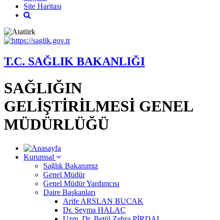
Site Haritası
T.C. SAĞLIK BAKANLIĞI
SAĞLIĞIN
GELİŞTİRİLMESİ GENEL
MÜDÜRLÜĞÜ
Kurumsal
Sağlık Bakanımız
Genel Müdür
Genel Müdür Yardımcısı
Daire Başkanları
Arife ARSLAN BUCAK
Dr. Şeyma HALAÇ
Uzm. Dr. Betül Zehra PİRDAL