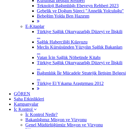
Kurumsal İletişim Rehberi
Teknoloji Bağımlılığı Ebeveyn Rehberi 2023
Gebelik ve Doğum Süreci "Annelik Yolculuğu"
Bebeğim Yolda Ben Hazırım
E-Kitaplar
Türkiye Sağlık Okuryazarlığı Düzeyi ve İlişkili
...
Sağlık Haberciliği Kılavuzu
Meclis Kürsüsünden Yüzyılın Sağlık Bakanları
...
Vatan İçin Sağlık Nöbetinde Kitabı
Türkiye Sağlık Okuryazarlığı Düzeyi ve İlişkili
...
Bağımlılık İle Mücadele Stratejik İletişim Belgesi
...
Türkiye El Yıkama Araştırması 2012
GÖREN
Saha Etkinlikleri
Kampanyalar
İç Kontrol
İç Kontrol Nedir?
Bakanlığımız Misyon ve Vizyonu
Genel Müdürlüğümüz Misyon ve Vizyonu