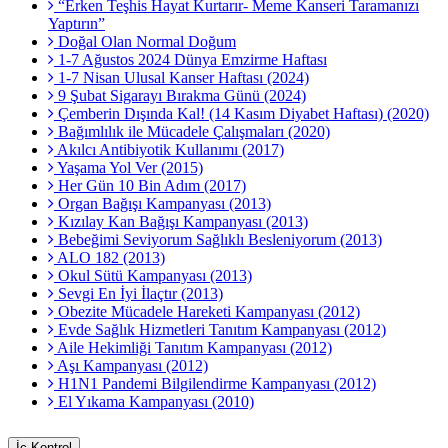
“Erken Teşhis Hayat Kurtarır- Meme Kanseri Taramanızı
Yaptırın”
Doğal Olan Normal Doğum
1-7 Ağustos 2024 Dünya Emzirme Haftası
1-7 Nisan Ulusal Kanser Haftası (2024)
9 Şubat Sigarayı Bırakma Günü (2024)
Çemberin Dışında Kal! (14 Kasım Diyabet Haftası) (2020)
Bağımlılık ile Mücadele Çalışmaları (2020)
Akılcı Antibiyotik Kullanımı (2017)
Yaşama Yol Ver (2015)
Her Gün 10 Bin Adım (2017)
Organ Bağışı Kampanyası (2013)
Kızılay Kan Bağışı Kampanyası (2013)
Bebeğimi Seviyorum Sağlıklı Besleniyorum (2013)
ALO 182 (2013)
Okul Sütü Kampanyası (2013)
Sevgi En İyi İlaçtır (2013)
Obezite Mücadele Hareketi Kampanyası (2012)
Evde Sağlık Hizmetleri Tanıtım Kampanyası (2012)
Aile Hekimliği Tanıtım Kampanyası (2012)
Aşı Kampanyası (2012)
H1N1 Pandemi Bilgilendirme Kampanyası (2012)
El Yıkama Kampanyası (2010)
İç Kontrol