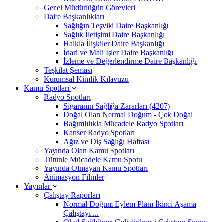
Genel Müdürlüğün Görevleri
Daire Başkanlıkları
Sağlığın Teşviki Daire Başkanlığı
Sağlık İletişimi Daire Başkanlığı
Halkla İlişkiler Daire Başkanlığı
İdari ve Mali İşler Daire Başkanlığı
İzleme ve Değerlendirme Daire Başkanlığı
Teşkilat Şeması
Kurumsal Kimlik Kılavuzu
Kamu Spotları
Radyo Spotları
Sigaranın Sağlığa Zararları (4207)
Doğal Olan Normal Doğum - Çok Doğal
Bağımlılıkla Mücadele Radyo Spotları
Kanser Radyo Spotları
Ağız ve Diş Sağlığı Haftası
Yayında Olan Kamu Spotları
Tütünle Mücadele Kamu Spotu
Yayında Olmayan Kamu Spotları
Animasyon Filmler
Yayınlar
Çalıştay Raporları
Normal Doğum Eylem Planı İkinci Aşama
Çalıştayı ...
Okul Sağlığının Geliştirilmesi Çalıştayı Sonuç ...