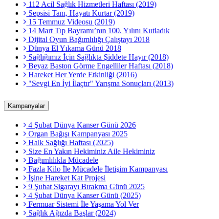
112 Acil Sağlık Hizmetleri Haftası (2019)
Sepsisi Tanı, Hayatı Kurtar (2019)
15 Temmuz Videosu (2019)
14 Mart Tıp Bayramı’nın 100. Yılını Kutladık
Dijital Oyun Bağımlılığı Çalıştayı 2018
Dünya El Yıkama Günü 2018
Sağlığımız İçin Sağlıkta Şiddete Hayır (2018)
Beyaz Baston Görme Engelliler Haftası (2018)
Hareket Her Yerde Etkinliği (2016)
"Sevgi En İyi İlaçtır" Yarışma Sonuçları (2013)
Kampanyalar
4 Şubat Dünya Kanser Günü 2026
Organ Bağışı Kampanyası 2025
Halk Sağlığı Haftası (2025)
Size En Yakın Hekiminiz Aile Hekiminiz
Bağımlılıkla Mücadele
Fazla Kilo İle Mücadele İletişim Kampanyası
İşine Hareket Kat Projesi
9 Şubat Sigarayı Bırakma Günü 2025
4 Şubat Dünya Kanser Günü (2025)
Fermuar Sistemi İle Yaşama Yol Ver
Sağlık Ağızda Başlar (2024)