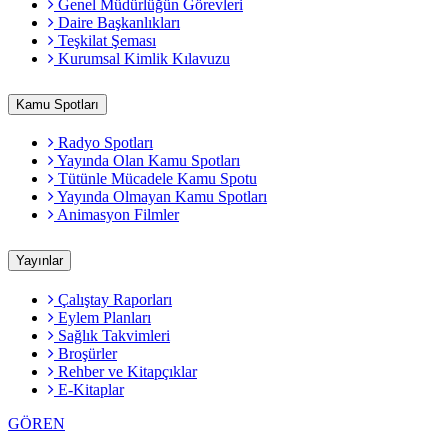
Genel Müdürlüğün Görevleri
Daire Başkanlıkları
Teşkilat Şeması
Kurumsal Kimlik Kılavuzu
Kamu Spotları
Radyo Spotları
Yayında Olan Kamu Spotları
Tütünle Mücadele Kamu Spotu
Yayında Olmayan Kamu Spotları
Animasyon Filmler
Yayınlar
Çalıştay Raporları
Eylem Planları
Sağlık Takvimleri
Broşürler
Rehber ve Kitapçıklar
E-Kitaplar
GÖREN