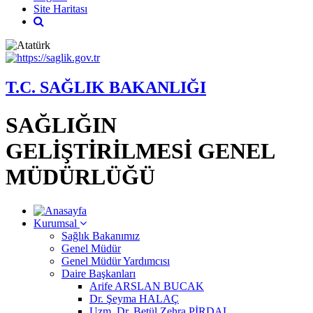
Site Haritası
T.C. SAĞLIK BAKANLIĞI
SAĞLIĞIN
GELİŞTİRİLMESİ GENEL
MÜDÜRLÜĞÜ
Kurumsal
Sağlık Bakanımız
Genel Müdür
Genel Müdür Yardımcısı
Daire Başkanları
Arife ARSLAN BUCAK
Dr. Şeyma HALAÇ
Uzm. Dr. Betül Zehra PİRDAL