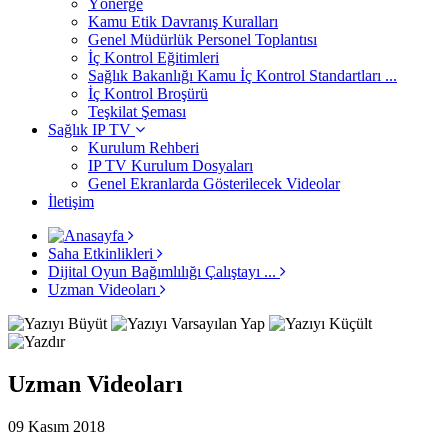
Yönerge
Kamu Etik Davranış Kuralları
Genel Müdürlük Personel Toplantısı
İç Kontrol Eğitimleri
Sağlık Bakanlığı Kamu İç Kontrol Standartları ...
İç Kontrol Broşürü
Teşkilat Şeması
Sağlık IP TV
Kurulum Rehberi
IP TV Kurulum Dosyaları
Genel Ekranlarda Gösterilecek Videolar
İletişim
Saha Etkinlikleri
Dijital Oyun Bağımlılığı Çalıştayı ...
Uzman Videoları
Uzman Videoları
09 Kasım 2018