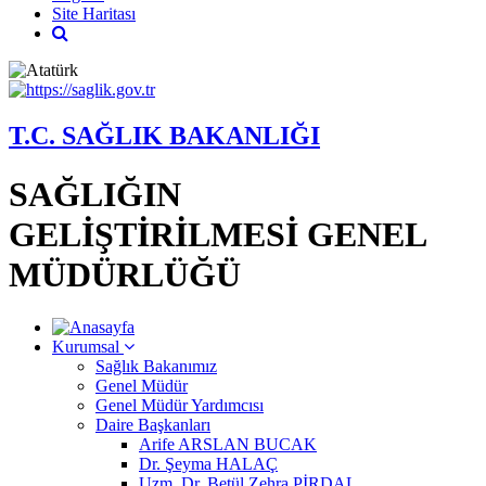
Site Haritası
T.C. SAĞLIK BAKANLIĞI
SAĞLIĞIN
GELİŞTİRİLMESİ GENEL
MÜDÜRLÜĞÜ
Kurumsal
Sağlık Bakanımız
Genel Müdür
Genel Müdür Yardımcısı
Daire Başkanları
Arife ARSLAN BUCAK
Dr. Şeyma HALAÇ
Uzm. Dr. Betül Zehra PİRDAL