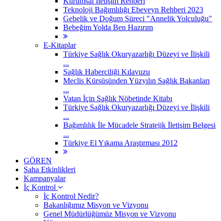
Kurumsal İletişim Rehberi
Teknoloji Bağımlılığı Ebeveyn Rehberi 2023
Gebelik ve Doğum Süreci "Annelik Yolculuğu"
Bebeğim Yolda Ben Hazırım
E-Kitaplar
Türkiye Sağlık Okuryazarlığı Düzeyi ve İlişkili
...
Sağlık Haberciliği Kılavuzu
Meclis Kürsüsünden Yüzyılın Sağlık Bakanları
...
Vatan İçin Sağlık Nöbetinde Kitabı
Türkiye Sağlık Okuryazarlığı Düzeyi ve İlişkili
...
Bağımlılık İle Mücadele Stratejik İletişim Belgesi
...
Türkiye El Yıkama Araştırması 2012
GÖREN
Saha Etkinlikleri
Kampanyalar
İç Kontrol
İç Kontrol Nedir?
Bakanlığımız Misyon ve Vizyonu
Genel Müdürlüğümüz Misyon ve Vizyonu