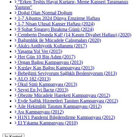
“Erken Teşhis Hayat Kurtarır- Meme Kanseri Taramanızı
Yaptırın”
Doğal Olan Normal Doğum
1-7 Ağustos 2024 Dünya Emzirme Haftası
1-7 Nisan Ulusal Kanser Haftası (2024)
9 Şubat Sigarayı Bırakma Günü (2024)
Çemberin Dışında Kal! (14 Kasım Diyabet Haftası) (2020)
Bağımlılık ile Mücadele Çalışmaları (2020)
Akılcı Antibiyotik Kullanımı (2017)
Yaşama Yol Ver (2015)
Her Gün 10 Bin Adım (2017)
Organ Bağışı Kampanyası (2013)
Kızılay Kan Bağışı Kampanyası (2013)
Bebeğimi Seviyorum Sağlıklı Besleniyorum (2013)
ALO 182 (2013)
Okul Sütü Kampanyası (2013)
Sevgi En İyi İlaçtır (2013)
Obezite Mücadele Hareketi Kampanyası (2012)
Evde Sağlık Hizmetleri Tanıtım Kampanyası (2012)
Aile Hekimliği Tanıtım Kampanyası (2012)
Aşı Kampanyası (2012)
H1N1 Pandemi Bilgilendirme Kampanyası (2012)
El Yıkama Kampanyası (2010)
İç Kontrol