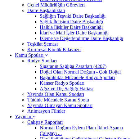
Genel Müdürlüğün Görevleri
Daire Başkanlıkları
Sağlığın Teşviki Daire Başkanlığı
Sağlık İletişimi Daire Başkanlığı
Halkla İlişkiler Daire Başkanlığı
İdari ve Mali İşler Daire Başkanlığı
İzleme ve Değerlendirme Daire Başkanlığı
Teşkilat Şeması
Kurumsal Kimlik Kılavuzu
Kamu Spotları
Radyo Spotları
Sigaranın Sağlığa Zararları (4207)
Doğal Olan Normal Doğum - Çok Doğal
Bağımlılıkla Mücadele Radyo Spotları
Kanser Radyo Spotları
Ağız ve Diş Sağlığı Haftası
Yayında Olan Kamu Spotları
Tütünle Mücadele Kamu Spotu
Yayında Olmayan Kamu Spotları
Animasyon Filmler
Yayınlar
Çalıştay Raporları
Normal Doğum Eylem Planı İkinci Aşama
Çalıştayı ...
Okul Sağlığının Geliştirilmesi Çalıştayı Sonuç ...