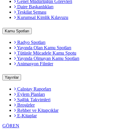
Genel Müdürlüğün Görevleri
Daire Başkanlıkları
Teşkilat Şeması
Kurumsal Kimlik Kılavuzu
Kamu Spotları
Radyo Spotları
Yayında Olan Kamu Spotları
Tütünle Mücadele Kamu Spotu
Yayında Olmayan Kamu Spotları
Animasyon Filmler
Yayınlar
Çalıştay Raporları
Eylem Planları
Sağlık Takvimleri
Broşürler
Rehber ve Kitapçıklar
E-Kitaplar
GÖREN