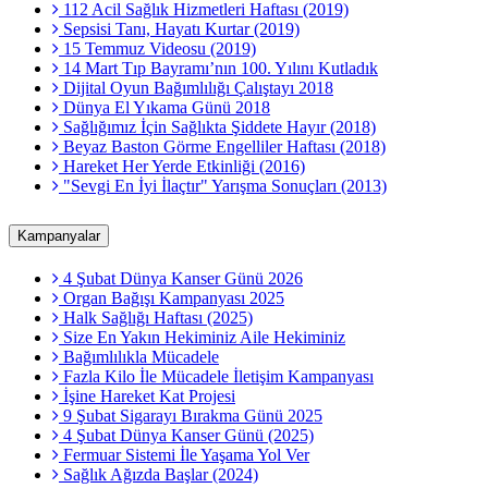
112 Acil Sağlık Hizmetleri Haftası (2019)
Sepsisi Tanı, Hayatı Kurtar (2019)
15 Temmuz Videosu (2019)
14 Mart Tıp Bayramı’nın 100. Yılını Kutladık
Dijital Oyun Bağımlılığı Çalıştayı 2018
Dünya El Yıkama Günü 2018
Sağlığımız İçin Sağlıkta Şiddete Hayır (2018)
Beyaz Baston Görme Engelliler Haftası (2018)
Hareket Her Yerde Etkinliği (2016)
"Sevgi En İyi İlaçtır" Yarışma Sonuçları (2013)
Kampanyalar
4 Şubat Dünya Kanser Günü 2026
Organ Bağışı Kampanyası 2025
Halk Sağlığı Haftası (2025)
Size En Yakın Hekiminiz Aile Hekiminiz
Bağımlılıkla Mücadele
Fazla Kilo İle Mücadele İletişim Kampanyası
İşine Hareket Kat Projesi
9 Şubat Sigarayı Bırakma Günü 2025
4 Şubat Dünya Kanser Günü (2025)
Fermuar Sistemi İle Yaşama Yol Ver
Sağlık Ağızda Başlar (2024)