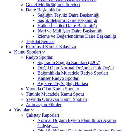
Genel Müdürlüğün Görevleri
Daire Başkanlıkları
Sağlığın Teşviki Daire Başkanlığı
Sağlık İletişimi Daire Başkanlığı
Halkla İlişkiler Daire Başkanlığı
İdari ve Mali İşler Daire Başkanlığı
İzleme ve Değerlendirme Daire Başkanlığı
Teşkilat Şeması
Kurumsal Kimlik Kılavuzu
Kamu Spotları
Radyo Spotları
Sigaranın Sağlığa Zararları (4207)
Doğal Olan Normal Doğum - Çok Doğal
Bağımlılıkla Mücadele Radyo Spotları
Kanser Radyo Spotları
Ağız ve Diş Sağlığı Haftası
Yayında Olan Kamu Spotları
Tütünle Mücadele Kamu Spotu
Yayında Olmayan Kamu Spotları
Animasyon Filmler
Yayınlar
Çalıştay Raporları
Normal Doğum Eylem Planı İkinci Aşama
Çalıştayı ...
Okul Sağlığının Geliştirilmesi Çalıştayı Sonuç ...