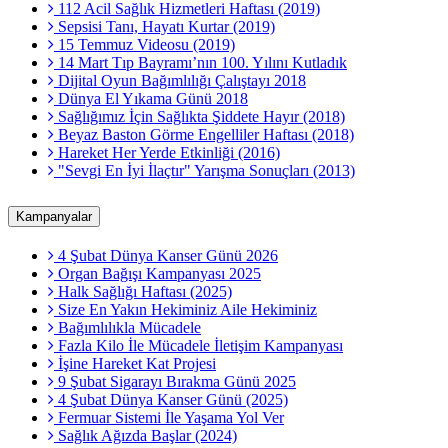
112 Acil Sağlık Hizmetleri Haftası (2019)
Sepsisi Tanı, Hayatı Kurtar (2019)
15 Temmuz Videosu (2019)
14 Mart Tıp Bayramı’nın 100. Yılını Kutladık
Dijital Oyun Bağımlılığı Çalıştayı 2018
Dünya El Yıkama Günü 2018
Sağlığımız İçin Sağlıkta Şiddete Hayır (2018)
Beyaz Baston Görme Engelliler Haftası (2018)
Hareket Her Yerde Etkinliği (2016)
"Sevgi En İyi İlaçtır" Yarışma Sonuçları (2013)
Kampanyalar
4 Şubat Dünya Kanser Günü 2026
Organ Bağışı Kampanyası 2025
Halk Sağlığı Haftası (2025)
Size En Yakın Hekiminiz Aile Hekiminiz
Bağımlılıkla Mücadele
Fazla Kilo İle Mücadele İletişim Kampanyası
İşine Hareket Kat Projesi
9 Şubat Sigarayı Bırakma Günü 2025
4 Şubat Dünya Kanser Günü (2025)
Fermuar Sistemi İle Yaşama Yol Ver
Sağlık Ağızda Başlar (2024)