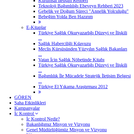
Kurumsal İletişim Rehberi
Teknoloji Bağımlılığı Ebeveyn Rehberi 2023
Gebelik ve Doğum Süreci "Annelik Yolculuğu"
Bebeğim Yolda Ben Hazırım
E-Kitaplar
Türkiye Sağlık Okuryazarlığı Düzeyi ve İlişkili
...
Sağlık Haberciliği Kılavuzu
Meclis Kürsüsünden Yüzyılın Sağlık Bakanları
...
Vatan İçin Sağlık Nöbetinde Kitabı
Türkiye Sağlık Okuryazarlığı Düzeyi ve İlişkili
...
Bağımlılık İle Mücadele Stratejik İletişim Belgesi
...
Türkiye El Yıkama Araştırması 2012
GÖREN
Saha Etkinlikleri
Kampanyalar
İç Kontrol
İç Kontrol Nedir?
Bakanlığımız Misyon ve Vizyonu
Genel Müdürlüğümüz Misyon ve Vizyonu