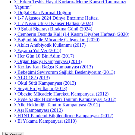
“Erken Teşhis Hayat Kurtarır- Meme Kanseri Taramanızı
Yaptırın”
Doğal Olan Normal Doğum
1-7 Ağustos 2024 Dünya Emzirme Haftası
1-7 Nisan Ulusal Kanser Haftası (2024)
9 Şubat Sigarayı Bırakma Günü (2024)
Çemberin Dışında Kal! (14 Kasım Diyabet Haftası) (2020)
Bağımlılık ile Mücadele Çalışmaları (2020)
Akılcı Antibiyotik Kullanımı (2017)
Yaşama Yol Ver (2015)
Her Gün 10 Bin Adım (2017)
Organ Bağışı Kampanyası (2013)
Kızılay Kan Bağışı Kampanyası (2013)
Bebeğimi Seviyorum Sağlıklı Besleniyorum (2013)
ALO 182 (2013)
Okul Sütü Kampanyası (2013)
Sevgi En İyi İlaçtır (2013)
Obezite Mücadele Hareketi Kampanyası (2012)
Evde Sağlık Hizmetleri Tanıtım Kampanyası (2012)
Aile Hekimliği Tanıtım Kampanyası (2012)
Aşı Kampanyası (2012)
H1N1 Pandemi Bilgilendirme Kampanyası (2012)
El Yıkama Kampanyası (2010)
İç Kontrol