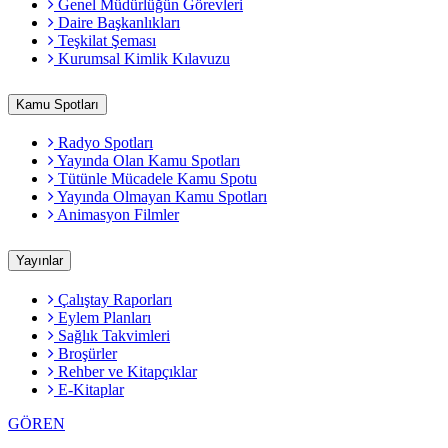
Genel Müdürlüğün Görevleri
Daire Başkanlıkları
Teşkilat Şeması
Kurumsal Kimlik Kılavuzu
Kamu Spotları
Radyo Spotları
Yayında Olan Kamu Spotları
Tütünle Mücadele Kamu Spotu
Yayında Olmayan Kamu Spotları
Animasyon Filmler
Yayınlar
Çalıştay Raporları
Eylem Planları
Sağlık Takvimleri
Broşürler
Rehber ve Kitapçıklar
E-Kitaplar
GÖREN