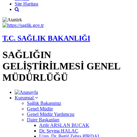
Site Haritası
T.C. SAĞLIK BAKANLIĞI
SAĞLIĞIN
GELİŞTİRİLMESİ GENEL
MÜDÜRLÜĞÜ
Kurumsal
Sağlık Bakanımız
Genel Müdür
Genel Müdür Yardımcısı
Daire Başkanları
Arife ARSLAN BUCAK
Dr. Şeyma HALAÇ
Uzm. Dr. Betül Zehra PİRDAL