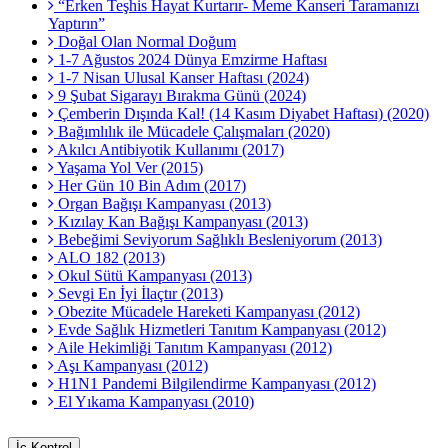
“Erken Teşhis Hayat Kurtarır- Meme Kanseri Taramanızı
Yaptırın”
Doğal Olan Normal Doğum
1-7 Ağustos 2024 Dünya Emzirme Haftası
1-7 Nisan Ulusal Kanser Haftası (2024)
9 Şubat Sigarayı Bırakma Günü (2024)
Çemberin Dışında Kal! (14 Kasım Diyabet Haftası) (2020)
Bağımlılık ile Mücadele Çalışmaları (2020)
Akılcı Antibiyotik Kullanımı (2017)
Yaşama Yol Ver (2015)
Her Gün 10 Bin Adım (2017)
Organ Bağışı Kampanyası (2013)
Kızılay Kan Bağışı Kampanyası (2013)
Bebeğimi Seviyorum Sağlıklı Besleniyorum (2013)
ALO 182 (2013)
Okul Sütü Kampanyası (2013)
Sevgi En İyi İlaçtır (2013)
Obezite Mücadele Hareketi Kampanyası (2012)
Evde Sağlık Hizmetleri Tanıtım Kampanyası (2012)
Aile Hekimliği Tanıtım Kampanyası (2012)
Aşı Kampanyası (2012)
H1N1 Pandemi Bilgilendirme Kampanyası (2012)
El Yıkama Kampanyası (2010)
İç Kontrol