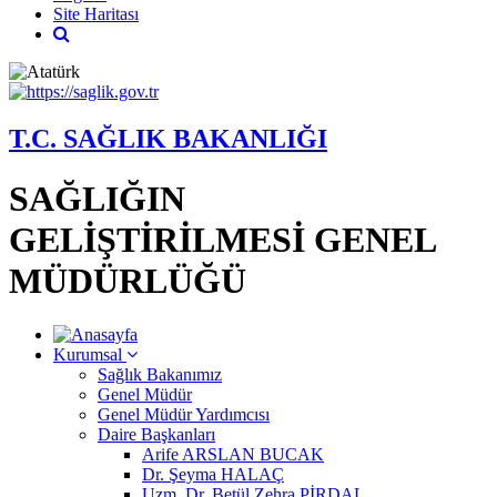
Site Haritası
T.C. SAĞLIK BAKANLIĞI
SAĞLIĞIN
GELİŞTİRİLMESİ GENEL
MÜDÜRLÜĞÜ
Kurumsal
Sağlık Bakanımız
Genel Müdür
Genel Müdür Yardımcısı
Daire Başkanları
Arife ARSLAN BUCAK
Dr. Şeyma HALAÇ
Uzm. Dr. Betül Zehra PİRDAL