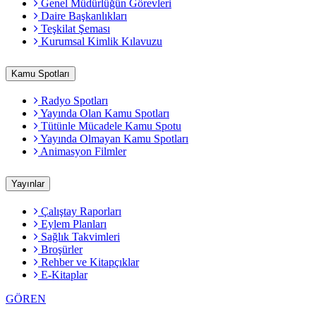
Genel Müdürlüğün Görevleri
Daire Başkanlıkları
Teşkilat Şeması
Kurumsal Kimlik Kılavuzu
Kamu Spotları
Radyo Spotları
Yayında Olan Kamu Spotları
Tütünle Mücadele Kamu Spotu
Yayında Olmayan Kamu Spotları
Animasyon Filmler
Yayınlar
Çalıştay Raporları
Eylem Planları
Sağlık Takvimleri
Broşürler
Rehber ve Kitapçıklar
E-Kitaplar
GÖREN