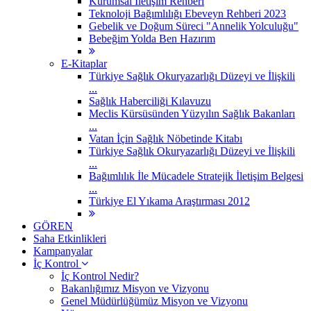
Kurumsal İletişim Rehberi
Teknoloji Bağımlılığı Ebeveyn Rehberi 2023
Gebelik ve Doğum Süreci "Annelik Yolculuğu"
Bebeğim Yolda Ben Hazırım
E-Kitaplar
Türkiye Sağlık Okuryazarlığı Düzeyi ve İlişkili
...
Sağlık Haberciliği Kılavuzu
Meclis Kürsüsünden Yüzyılın Sağlık Bakanları
...
Vatan İçin Sağlık Nöbetinde Kitabı
Türkiye Sağlık Okuryazarlığı Düzeyi ve İlişkili
...
Bağımlılık İle Mücadele Stratejik İletişim Belgesi
...
Türkiye El Yıkama Araştırması 2012
GÖREN
Saha Etkinlikleri
Kampanyalar
İç Kontrol
İç Kontrol Nedir?
Bakanlığımız Misyon ve Vizyonu
Genel Müdürlüğümüz Misyon ve Vizyonu