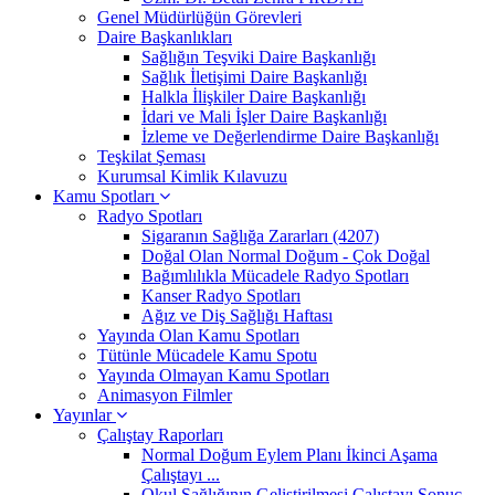
Genel Müdürlüğün Görevleri
Daire Başkanlıkları
Sağlığın Teşviki Daire Başkanlığı
Sağlık İletişimi Daire Başkanlığı
Halkla İlişkiler Daire Başkanlığı
İdari ve Mali İşler Daire Başkanlığı
İzleme ve Değerlendirme Daire Başkanlığı
Teşkilat Şeması
Kurumsal Kimlik Kılavuzu
Kamu Spotları
Radyo Spotları
Sigaranın Sağlığa Zararları (4207)
Doğal Olan Normal Doğum - Çok Doğal
Bağımlılıkla Mücadele Radyo Spotları
Kanser Radyo Spotları
Ağız ve Diş Sağlığı Haftası
Yayında Olan Kamu Spotları
Tütünle Mücadele Kamu Spotu
Yayında Olmayan Kamu Spotları
Animasyon Filmler
Yayınlar
Çalıştay Raporları
Normal Doğum Eylem Planı İkinci Aşama
Çalıştayı ...
Okul Sağlığının Geliştirilmesi Çalıştayı Sonuç ...