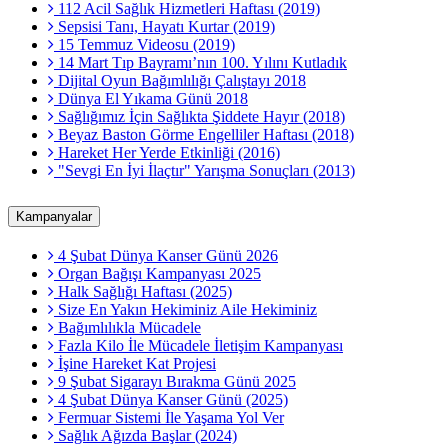
112 Acil Sağlık Hizmetleri Haftası (2019)
Sepsisi Tanı, Hayatı Kurtar (2019)
15 Temmuz Videosu (2019)
14 Mart Tıp Bayramı’nın 100. Yılını Kutladık
Dijital Oyun Bağımlılığı Çalıştayı 2018
Dünya El Yıkama Günü 2018
Sağlığımız İçin Sağlıkta Şiddete Hayır (2018)
Beyaz Baston Görme Engelliler Haftası (2018)
Hareket Her Yerde Etkinliği (2016)
"Sevgi En İyi İlaçtır" Yarışma Sonuçları (2013)
Kampanyalar
4 Şubat Dünya Kanser Günü 2026
Organ Bağışı Kampanyası 2025
Halk Sağlığı Haftası (2025)
Size En Yakın Hekiminiz Aile Hekiminiz
Bağımlılıkla Mücadele
Fazla Kilo İle Mücadele İletişim Kampanyası
İşine Hareket Kat Projesi
9 Şubat Sigarayı Bırakma Günü 2025
4 Şubat Dünya Kanser Günü (2025)
Fermuar Sistemi İle Yaşama Yol Ver
Sağlık Ağızda Başlar (2024)