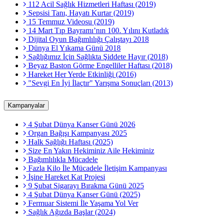
112 Acil Sağlık Hizmetleri Haftası (2019)
Sepsisi Tanı, Hayatı Kurtar (2019)
15 Temmuz Videosu (2019)
14 Mart Tıp Bayramı’nın 100. Yılını Kutladık
Dijital Oyun Bağımlılığı Çalıştayı 2018
Dünya El Yıkama Günü 2018
Sağlığımız İçin Sağlıkta Şiddete Hayır (2018)
Beyaz Baston Görme Engelliler Haftası (2018)
Hareket Her Yerde Etkinliği (2016)
"Sevgi En İyi İlaçtır" Yarışma Sonuçları (2013)
Kampanyalar
4 Şubat Dünya Kanser Günü 2026
Organ Bağışı Kampanyası 2025
Halk Sağlığı Haftası (2025)
Size En Yakın Hekiminiz Aile Hekiminiz
Bağımlılıkla Mücadele
Fazla Kilo İle Mücadele İletişim Kampanyası
İşine Hareket Kat Projesi
9 Şubat Sigarayı Bırakma Günü 2025
4 Şubat Dünya Kanser Günü (2025)
Fermuar Sistemi İle Yaşama Yol Ver
Sağlık Ağızda Başlar (2024)