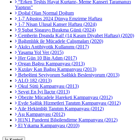
“Erken Teşhis Hayat Kurtarır- Meme Kanseri Taramanızı
Yaptırın”
Doğal Olan Normal Doğum
1-7 Ağustos 2024 Dünya Emzirme Haftası
1-7 Nisan Ulusal Kanser Haftası (2024)
9 Şubat Sigarayı Bırakma Günü (2024)
Çemberin Dışında Kal! (14 Kasım Diyabet Haftası) (2020)
Bağımlılık ile Mücadele Çalışmaları (2020)
Akılcı Antibiyotik Kullanımı (2017)
Yaşama Yol Ver (2015)
Her Gün 10 Bin Adım (2017)
Organ Bağışı Kampanyası (2013)
Kızılay Kan Bağışı Kampanyası (2013)
Bebeğimi Seviyorum Sağlıklı Besleniyorum (2013)
ALO 182 (2013)
Okul Sütü Kampanyası (2013)
Sevgi En İyi İlaçtır (2013)
Obezite Mücadele Hareketi Kampanyası (2012)
Evde Sağlık Hizmetleri Tanıtım Kampanyası (2012)
Aile Hekimliği Tanıtım Kampanyası (2012)
Aşı Kampanyası (2012)
H1N1 Pandemi Bilgilendirme Kampanyası (2012)
El Yıkama Kampanyası (2010)
İç Kontrol