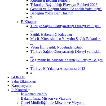
Kurumsal İletişim Rehberi
Teknoloji Bağımlılığı Ebeveyn Rehberi 2023
Gebelik ve Doğum Süreci "Annelik Yolculuğu"
Bebeğim Yolda Ben Hazırım
E-Kitaplar
Türkiye Sağlık Okuryazarlığı Düzeyi ve İlişkili
...
Sağlık Haberciliği Kılavuzu
Meclis Kürsüsünden Yüzyılın Sağlık Bakanları
...
Vatan İçin Sağlık Nöbetinde Kitabı
Türkiye Sağlık Okuryazarlığı Düzeyi ve İlişkili
...
Bağımlılık İle Mücadele Stratejik İletişim Belgesi
...
Türkiye El Yıkama Araştırması 2012
GÖREN
Saha Etkinlikleri
Kampanyalar
İç Kontrol
İç Kontrol Nedir?
Bakanlığımız Misyon ve Vizyonu
Genel Müdürlüğümüz Misyon ve Vizyonu