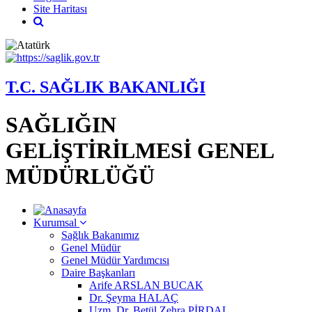
Site Haritası
T.C. SAĞLIK BAKANLIĞI
SAĞLIĞIN
GELİŞTİRİLMESİ GENEL
MÜDÜRLÜĞÜ
Kurumsal
Sağlık Bakanımız
Genel Müdür
Genel Müdür Yardımcısı
Daire Başkanları
Arife ARSLAN BUCAK
Dr. Şeyma HALAÇ
Uzm. Dr. Betül Zehra PİRDAL