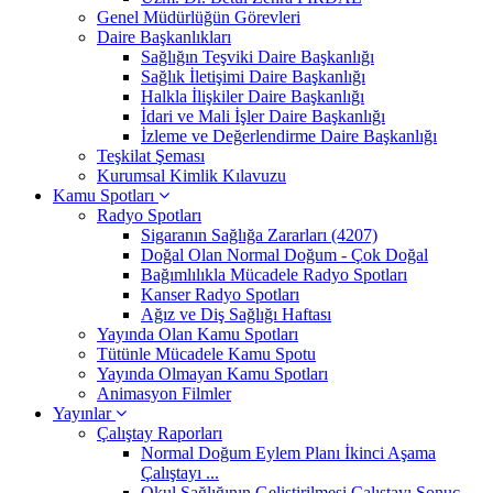
Genel Müdürlüğün Görevleri
Daire Başkanlıkları
Sağlığın Teşviki Daire Başkanlığı
Sağlık İletişimi Daire Başkanlığı
Halkla İlişkiler Daire Başkanlığı
İdari ve Mali İşler Daire Başkanlığı
İzleme ve Değerlendirme Daire Başkanlığı
Teşkilat Şeması
Kurumsal Kimlik Kılavuzu
Kamu Spotları
Radyo Spotları
Sigaranın Sağlığa Zararları (4207)
Doğal Olan Normal Doğum - Çok Doğal
Bağımlılıkla Mücadele Radyo Spotları
Kanser Radyo Spotları
Ağız ve Diş Sağlığı Haftası
Yayında Olan Kamu Spotları
Tütünle Mücadele Kamu Spotu
Yayında Olmayan Kamu Spotları
Animasyon Filmler
Yayınlar
Çalıştay Raporları
Normal Doğum Eylem Planı İkinci Aşama
Çalıştayı ...
Okul Sağlığının Geliştirilmesi Çalıştayı Sonuç ...