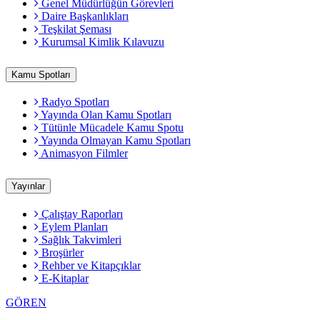
Genel Müdürlüğün Görevleri
Daire Başkanlıkları
Teşkilat Şeması
Kurumsal Kimlik Kılavuzu
Kamu Spotları
Radyo Spotları
Yayında Olan Kamu Spotları
Tütünle Mücadele Kamu Spotu
Yayında Olmayan Kamu Spotları
Animasyon Filmler
Yayınlar
Çalıştay Raporları
Eylem Planları
Sağlık Takvimleri
Broşürler
Rehber ve Kitapçıklar
E-Kitaplar
GÖREN