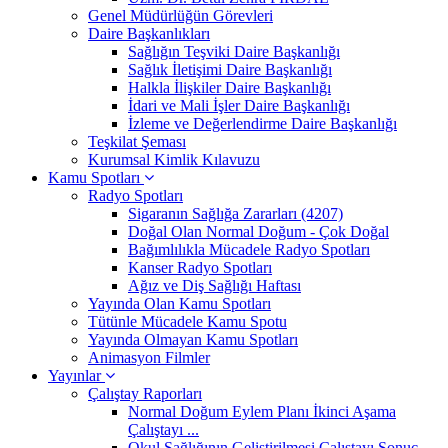
Genel Müdürlüğün Görevleri
Daire Başkanlıkları
Sağlığın Teşviki Daire Başkanlığı
Sağlık İletişimi Daire Başkanlığı
Halkla İlişkiler Daire Başkanlığı
İdari ve Mali İşler Daire Başkanlığı
İzleme ve Değerlendirme Daire Başkanlığı
Teşkilat Şeması
Kurumsal Kimlik Kılavuzu
Kamu Spotları
Radyo Spotları
Sigaranın Sağlığa Zararları (4207)
Doğal Olan Normal Doğum - Çok Doğal
Bağımlılıkla Mücadele Radyo Spotları
Kanser Radyo Spotları
Ağız ve Diş Sağlığı Haftası
Yayında Olan Kamu Spotları
Tütünle Mücadele Kamu Spotu
Yayında Olmayan Kamu Spotları
Animasyon Filmler
Yayınlar
Çalıştay Raporları
Normal Doğum Eylem Planı İkinci Aşama
Çalıştayı ...
Okul Sağlığının Geliştirilmesi Çalıştayı Sonuç ...