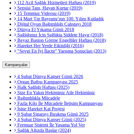
112 Acil Sağlık Hizmetleri Haftası (2019)
Sepsisi Tanı, Hayatı Kurtar (2019)
15 Temmuz Videosu (2019)
14 Mart Tıp Bayramı’nın 100. Yılını Kutladık
Dijital Oyun Bağımlılığı Çalıştayı 2018
Dünya El Yıkama Günü 2018
Sağlığımız İçin Sağlıkta Şiddete Hayır (2018)
Beyaz Baston Görme Engelliler Haftası (2018)
Hareket Her Yerde Etkinliği (2016)
"Sevgi En İyi İlaçtır" Yarışma Sonuçları (2013)
Kampanyalar
4 Şubat Dünya Kanser Günü 2026
Organ Bağışı Kampanyası 2025
Halk Sağlığı Haftası (2025)
Size En Yakın Hekiminiz Aile Hekiminiz
Bağımlılıkla Mücadele
Fazla Kilo İle Mücadele İletişim Kampanyası
İşine Hareket Kat Projesi
9 Şubat Sigarayı Bırakma Günü 2025
4 Şubat Dünya Kanser Günü (2025)
Fermuar Sistemi İle Yaşama Yol Ver
Sağlık Ağızda Başlar (2024)