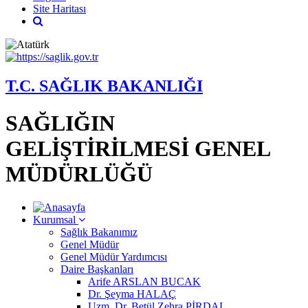
Site Haritası
T.C. SAĞLIK BAKANLIĞI
SAĞLIĞIN
GELİŞTİRİLMESİ GENEL
MÜDÜRLÜĞÜ
Kurumsal
Sağlık Bakanımız
Genel Müdür
Genel Müdür Yardımcısı
Daire Başkanları
Arife ARSLAN BUCAK
Dr. Şeyma HALAÇ
Uzm. Dr. Betül Zehra PİRDAL