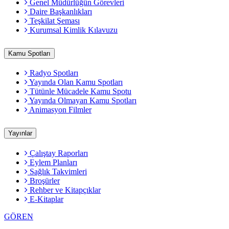
Genel Müdürlüğün Görevleri
Daire Başkanlıkları
Teşkilat Şeması
Kurumsal Kimlik Kılavuzu
Kamu Spotları
Radyo Spotları
Yayında Olan Kamu Spotları
Tütünle Mücadele Kamu Spotu
Yayında Olmayan Kamu Spotları
Animasyon Filmler
Yayınlar
Çalıştay Raporları
Eylem Planları
Sağlık Takvimleri
Broşürler
Rehber ve Kitapçıklar
E-Kitaplar
GÖREN