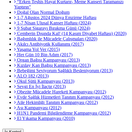
“Erken Teşhis Hayat Kurtarır- Meme Kanseri Taramanızı
Yaptırın”
Doğal Olan Normal Doğum
1-7 Ağustos 2024 Dünya Emzirme Haftası
1-7 Nisan Ulusal Kanser Haftası (2024)
9 Şubat Sigarayı Bırakma Günü (2024)
Çemberin Dışında Kal! (14 Kasım Diyabet Haftası) (2020)
Bağımlılık ile Mücadele Çalışmaları (2020)
Akılcı Antibiyotik Kullanımı (2017)
Yaşama Yol Ver (2015)
Her Gün 10 Bin Adım (2017)
Organ Bağışı Kampanyası (2013)
Kızılay Kan Bağışı Kampanyası (2013)
Bebeğimi Seviyorum Sağlıklı Besleniyorum (2013)
ALO 182 (2013)
Okul Sütü Kampanyası (2013)
Sevgi En İyi İlaçtır (2013)
Obezite Mücadele Hareketi Kampanyası (2012)
Evde Sağlık Hizmetleri Tanıtım Kampanyası (2012)
Aile Hekimliği Tanıtım Kampanyası (2012)
Aşı Kampanyası (2012)
H1N1 Pandemi Bilgilendirme Kampanyası (2012)
El Yıkama Kampanyası (2010)
İç Kontrol