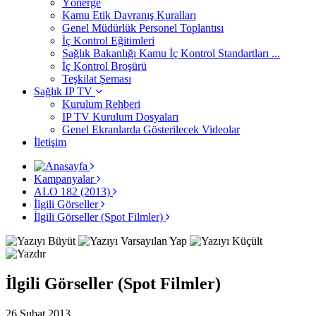
Yönerge
Kamu Etik Davranış Kuralları
Genel Müdürlük Personel Toplantısı
İç Kontrol Eğitimleri
Sağlık Bakanlığı Kamu İç Kontrol Standartları ...
İç Kontrol Broşürü
Teşkilat Şeması
Sağlık IP TV
Kurulum Rehberi
IP TV Kurulum Dosyaları
Genel Ekranlarda Gösterilecek Videolar
İletişim
Kampanyalar
ALO 182 (2013)
İlgili Görseller
İlgili Görseller (Spot Filmler)
İlgili Görseller (Spot Filmler)
26 Şubat 2013