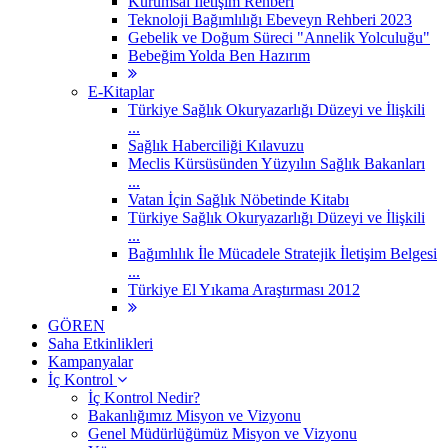
Kurumsal İletişim Rehberi
Teknoloji Bağımlılığı Ebeveyn Rehberi 2023
Gebelik ve Doğum Süreci "Annelik Yolculuğu"
Bebeğim Yolda Ben Hazırım
E-Kitaplar
Türkiye Sağlık Okuryazarlığı Düzeyi ve İlişkili
...
Sağlık Haberciliği Kılavuzu
Meclis Kürsüsünden Yüzyılın Sağlık Bakanları
...
Vatan İçin Sağlık Nöbetinde Kitabı
Türkiye Sağlık Okuryazarlığı Düzeyi ve İlişkili
...
Bağımlılık İle Mücadele Stratejik İletişim Belgesi
...
Türkiye El Yıkama Araştırması 2012
GÖREN
Saha Etkinlikleri
Kampanyalar
İç Kontrol
İç Kontrol Nedir?
Bakanlığımız Misyon ve Vizyonu
Genel Müdürlüğümüz Misyon ve Vizyonu