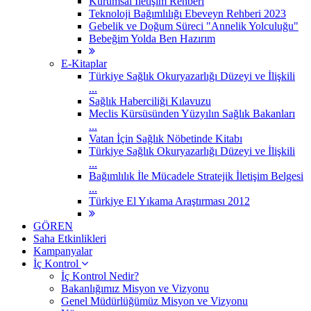
Kurumsal İletişim Rehberi
Teknoloji Bağımlılığı Ebeveyn Rehberi 2023
Gebelik ve Doğum Süreci "Annelik Yolculuğu"
Bebeğim Yolda Ben Hazırım
E-Kitaplar
Türkiye Sağlık Okuryazarlığı Düzeyi ve İlişkili
...
Sağlık Haberciliği Kılavuzu
Meclis Kürsüsünden Yüzyılın Sağlık Bakanları
...
Vatan İçin Sağlık Nöbetinde Kitabı
Türkiye Sağlık Okuryazarlığı Düzeyi ve İlişkili
...
Bağımlılık İle Mücadele Stratejik İletişim Belgesi
...
Türkiye El Yıkama Araştırması 2012
GÖREN
Saha Etkinlikleri
Kampanyalar
İç Kontrol
İç Kontrol Nedir?
Bakanlığımız Misyon ve Vizyonu
Genel Müdürlüğümüz Misyon ve Vizyonu