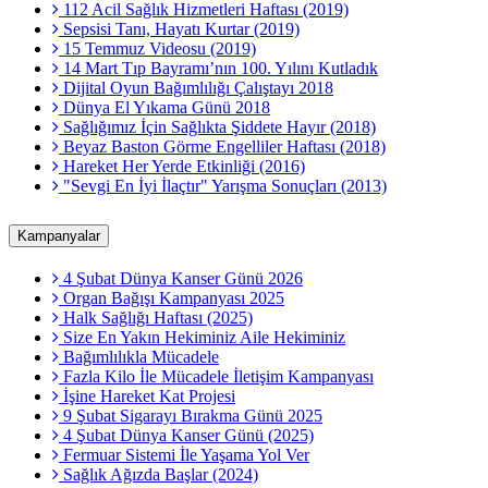
112 Acil Sağlık Hizmetleri Haftası (2019)
Sepsisi Tanı, Hayatı Kurtar (2019)
15 Temmuz Videosu (2019)
14 Mart Tıp Bayramı’nın 100. Yılını Kutladık
Dijital Oyun Bağımlılığı Çalıştayı 2018
Dünya El Yıkama Günü 2018
Sağlığımız İçin Sağlıkta Şiddete Hayır (2018)
Beyaz Baston Görme Engelliler Haftası (2018)
Hareket Her Yerde Etkinliği (2016)
"Sevgi En İyi İlaçtır" Yarışma Sonuçları (2013)
Kampanyalar
4 Şubat Dünya Kanser Günü 2026
Organ Bağışı Kampanyası 2025
Halk Sağlığı Haftası (2025)
Size En Yakın Hekiminiz Aile Hekiminiz
Bağımlılıkla Mücadele
Fazla Kilo İle Mücadele İletişim Kampanyası
İşine Hareket Kat Projesi
9 Şubat Sigarayı Bırakma Günü 2025
4 Şubat Dünya Kanser Günü (2025)
Fermuar Sistemi İle Yaşama Yol Ver
Sağlık Ağızda Başlar (2024)