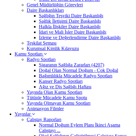
Genel Müdürlüğün Görevleri
Daire Başkanlıkları
Sağlığın Teşviki Daire Başkanlığı
Sağlık İletişimi Daire Başkanlığı
Halkla İlişkiler Daire Başkanlığı
İdari ve Mali İşler Daire Başkanlığı
İzleme ve Değerlendirme Daire Başkanlığı
Teşkilat Şeması
Kurumsal Kimlik Kılavuzu
Kamu Spotları
Radyo Spotları
Sigaranın Sağlığa Zararları (4207)
Doğal Olan Normal Doğum - Çok Doğal
Bağımlılıkla Mücadele Radyo Spotları
Kanser Radyo Spotları
Ağız ve Diş Sağlığı Haftası
Yayında Olan Kamu Spotları
Tütünle Mücadele Kamu Spotu
Yayında Olmayan Kamu Spotları
Animasyon Filmler
Yayınlar
Çalıştay Raporları
Normal Doğum Eylem Planı İkinci Aşama
Çalıştayı ...
Okul Sağlığının Geliştirilmesi Çalıştayı Sonuç ...