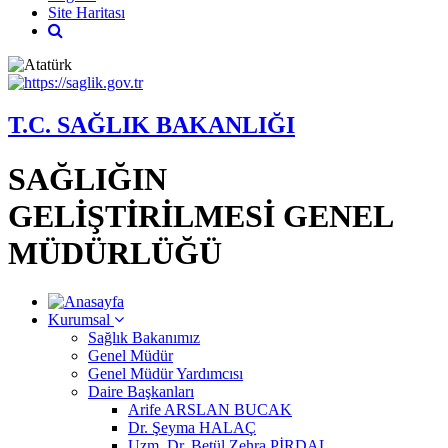
Site Haritası
T.C. SAĞLIK BAKANLIĞI
SAĞLIĞIN
GELİŞTİRİLMESİ GENEL
MÜDÜRLÜĞÜ
Kurumsal
Sağlık Bakanımız
Genel Müdür
Genel Müdür Yardımcısı
Daire Başkanları
Arife ARSLAN BUCAK
Dr. Şeyma HALAÇ
Uzm. Dr. Betül Zehra PİRDAL