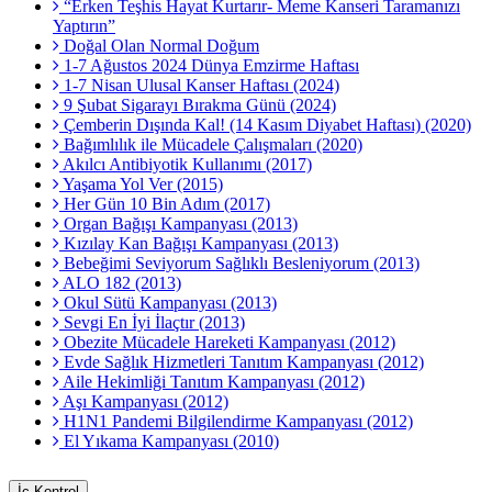
“Erken Teşhis Hayat Kurtarır- Meme Kanseri Taramanızı
Yaptırın”
Doğal Olan Normal Doğum
1-7 Ağustos 2024 Dünya Emzirme Haftası
1-7 Nisan Ulusal Kanser Haftası (2024)
9 Şubat Sigarayı Bırakma Günü (2024)
Çemberin Dışında Kal! (14 Kasım Diyabet Haftası) (2020)
Bağımlılık ile Mücadele Çalışmaları (2020)
Akılcı Antibiyotik Kullanımı (2017)
Yaşama Yol Ver (2015)
Her Gün 10 Bin Adım (2017)
Organ Bağışı Kampanyası (2013)
Kızılay Kan Bağışı Kampanyası (2013)
Bebeğimi Seviyorum Sağlıklı Besleniyorum (2013)
ALO 182 (2013)
Okul Sütü Kampanyası (2013)
Sevgi En İyi İlaçtır (2013)
Obezite Mücadele Hareketi Kampanyası (2012)
Evde Sağlık Hizmetleri Tanıtım Kampanyası (2012)
Aile Hekimliği Tanıtım Kampanyası (2012)
Aşı Kampanyası (2012)
H1N1 Pandemi Bilgilendirme Kampanyası (2012)
El Yıkama Kampanyası (2010)
İç Kontrol