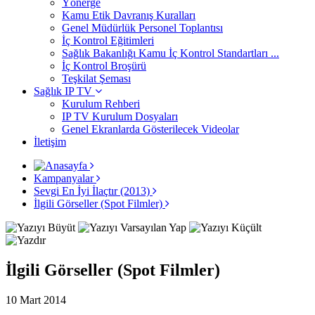
Yönerge
Kamu Etik Davranış Kuralları
Genel Müdürlük Personel Toplantısı
İç Kontrol Eğitimleri
Sağlık Bakanlığı Kamu İç Kontrol Standartları ...
İç Kontrol Broşürü
Teşkilat Şeması
Sağlık IP TV
Kurulum Rehberi
IP TV Kurulum Dosyaları
Genel Ekranlarda Gösterilecek Videolar
İletişim
Kampanyalar
Sevgi En İyi İlaçtır (2013)
İlgili Görseller (Spot Filmler)
İlgili Görseller (Spot Filmler)
10 Mart 2014