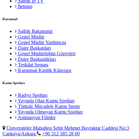
Sağlık IP TV
İletişim
Kurumsal
Sağlık Bakanımız
Genel Müdür
Genel Müdür Yardımcısı
Daire Başkanları
Genel Müdürlüğün Görevleri
Daire Başkanlıkları
Teşkilat Şeması
Kurumsal Kimlik Kılavuzu
Kamu Spotları
Radyo Spotları
Yayında Olan Kamu Spotları
Tütünle Mücadele Kamu Spotu
Yayında Olmayan Kamu Spotları
Animasyon Filmler
Üniversiteler Mahallesi Şehit Mehmet Bayraktar Caddesi No:3
Çankaya/Ankara
+90 312 585 28 00