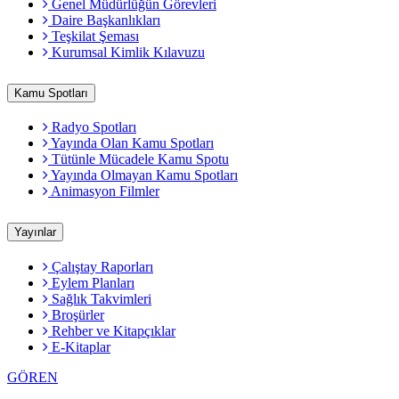
Genel Müdürlüğün Görevleri
Daire Başkanlıkları
Teşkilat Şeması
Kurumsal Kimlik Kılavuzu
Kamu Spotları
Radyo Spotları
Yayında Olan Kamu Spotları
Tütünle Mücadele Kamu Spotu
Yayında Olmayan Kamu Spotları
Animasyon Filmler
Yayınlar
Çalıştay Raporları
Eylem Planları
Sağlık Takvimleri
Broşürler
Rehber ve Kitapçıklar
E-Kitaplar
GÖREN