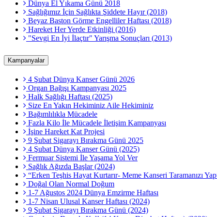
Dünya El Yıkama Günü 2018
Sağlığımız İçin Sağlıkta Şiddete Hayır (2018)
Beyaz Baston Görme Engelliler Haftası (2018)
Hareket Her Yerde Etkinliği (2016)
"Sevgi En İyi İlaçtır" Yarışma Sonuçları (2013)
Kampanyalar
4 Şubat Dünya Kanser Günü 2026
Organ Bağışı Kampanyası 2025
Halk Sağlığı Haftası (2025)
Size En Yakın Hekiminiz Aile Hekiminiz
Bağımlılıkla Mücadele
Fazla Kilo İle Mücadele İletişim Kampanyası
İşine Hareket Kat Projesi
9 Şubat Sigarayı Bırakma Günü 2025
4 Şubat Dünya Kanser Günü (2025)
Fermuar Sistemi İle Yaşama Yol Ver
Sağlık Ağızda Başlar (2024)
“Erken Teşhis Hayat Kurtarır- Meme Kanseri Taramanızı Yapt
Doğal Olan Normal Doğum
1-7 Ağustos 2024 Dünya Emzirme Haftası
1-7 Nisan Ulusal Kanser Haftası (2024)
9 Şubat Sigarayı Bırakma Günü (2024)