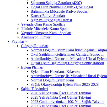
Sigaranın Sağlığa Zararları (4207)
Doğal Olan Normal Doğum - Çok Doğal
Bağımlılıkla Mücadele Radyo Spotları
Kanser Radyo Spotları
Ağız ve Diş Sağlığı Haftası
Yayında Olan Kamu Spotları
Tütünle Mücadele Kamu Spotu
Yayında Olmayan Kamu Spotları
Animasyon Filmler
Yayınlar
Çalıştay Raporları
Normal Doğum Eylem Planı İkinci Aşama Çalıştayı
Okul Sağlığının Geliştirilmesi Çalıştayı Sonuç ...
Antimikrobiyal Direnç ile Mücadele Ulusal Eylem 
Dijital Oyun Bağımlılığı Çalıştayı Sonuç Raporu
Eylem Planları
Eylem Planı Hazırlama Kılavuzu
Antimikrobiyal Direnç İle Mücadele Ulusal Eylem 
Normal Doğum Eylem Planı
Sağlık Okuryazarlığı Eylem Planı 2025-2028
Sağlık Takvimleri
2026 Yılı Sağlıkta Özel Günler Takvimi
2025 Yılı Sağlıkta Özel Günler Takvimi
2023 Cumhuriyetimizin 100. Yılı Sağlık Takvimi
2022 Yılı Sağlıkta Özel Günler Takvimi