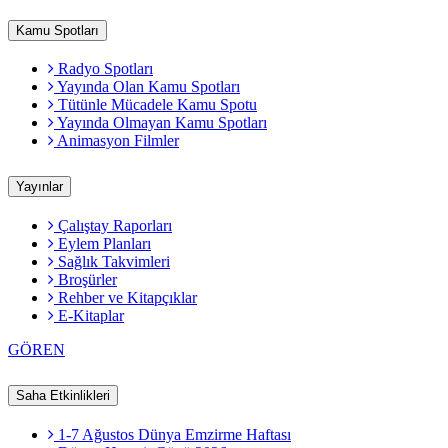
Kamu Spotları
Radyo Spotları
Yayında Olan Kamu Spotları
Tütünle Mücadele Kamu Spotu
Yayında Olmayan Kamu Spotları
Animasyon Filmler
Yayınlar
Çalıştay Raporları
Eylem Planları
Sağlık Takvimleri
Broşürler
Rehber ve Kitapçıklar
E-Kitaplar
GÖREN
Saha Etkinlikleri
1-7 Ağustos Dünya Emzirme Haftası