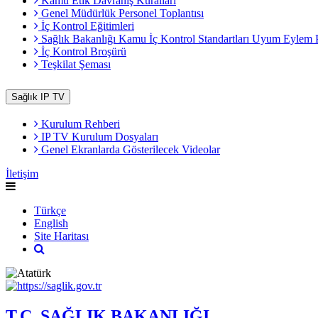
Kamu Etik Davranış Kuralları
Genel Müdürlük Personel Toplantısı
İç Kontrol Eğitimleri
Sağlık Bakanlığı Kamu İç Kontrol Standartları Uyum Eylem 
İç Kontrol Broşürü
Teşkilat Şeması
Sağlık IP TV
Kurulum Rehberi
IP TV Kurulum Dosyaları
Genel Ekranlarda Gösterilecek Videolar
İletişim
Türkçe
English
Site Haritası
T.C. SAĞLIK BAKANLIĞI