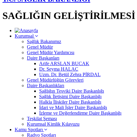
SAĞLIĞIN GELİŞTİRİLMES
Kurumsal
Sağlık Bakanımız
Genel Müdür
Genel Müdür Yardımcısı
Daire Başkanları
Arife ARSLAN BUCAK
Dr. Şeyma HALAÇ
Uzm. Dr. Betül Zehra PİRDAL
Genel Müdürlüğün Görevleri
Daire Başkanlıkları
Sağlığın Teşviki Daire Başkanlığı
Sağlık İletişimi Daire Başkanlığı
Halkla İlişkiler Daire Başkanlığı
İdari ve Mali İşler Daire Başkanlığı
İzleme ve Değerlendirme Daire Başkanlığı
Teşkilat Şeması
Kurumsal Kimlik Kılavuzu
Kamu Spotları
Radyo Spotları