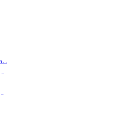
 ...
...
...