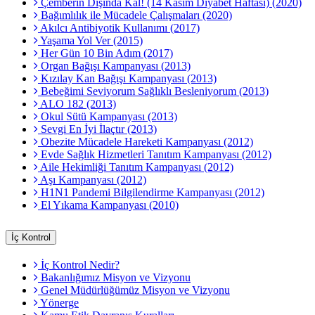
Çemberin Dışında Kal! (14 Kasım Diyabet Haftası) (2020)
Bağımlılık ile Mücadele Çalışmaları (2020)
Akılcı Antibiyotik Kullanımı (2017)
Yaşama Yol Ver (2015)
Her Gün 10 Bin Adım (2017)
Organ Bağışı Kampanyası (2013)
Kızılay Kan Bağışı Kampanyası (2013)
Bebeğimi Seviyorum Sağlıklı Besleniyorum (2013)
ALO 182 (2013)
Okul Sütü Kampanyası (2013)
Sevgi En İyi İlaçtır (2013)
Obezite Mücadele Hareketi Kampanyası (2012)
Evde Sağlık Hizmetleri Tanıtım Kampanyası (2012)
Aile Hekimliği Tanıtım Kampanyası (2012)
Aşı Kampanyası (2012)
H1N1 Pandemi Bilgilendirme Kampanyası (2012)
El Yıkama Kampanyası (2010)
İç Kontrol
İç Kontrol Nedir?
Bakanlığımız Misyon ve Vizyonu
Genel Müdürlüğümüz Misyon ve Vizyonu
Yönerge