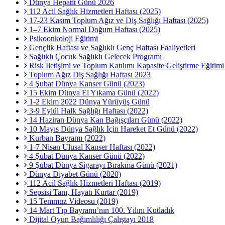
Dünya Hepatit Günü 2026
112 Acil Sağlık Hizmetleri Haftası (2025)
17-23 Kasım Toplum Ağız ve Diş Sağlığı Haftası (2025)
1–7 Ekim Normal Doğum Haftası (2025)
Psikoonkoloji Eğitimi
Gençlik Haftası ve Sağlıklı Genç Haftası Faaliyetleri
Sağlıklı Çocuk Sağlıklı Gelecek Programı
Risk İletişimi ve Toplum Katılımı Kapasite Geliştirme Eğitim
Toplum Ağız Diş Sağlığı Haftası 2023
4 Şubat Dünya Kanser Günü (2023)
15 Ekim Dünya El Yıkama Günü (2022)
1-2 Ekim 2022 Dünya Yürüyüş Günü
3-9 Eylül Halk Sağlığı Haftası (2022)
14 Haziran Dünya Kan Bağışçıları Günü (2022)
10 Mayıs Dünya Sağlık İçin Hareket Et Günü (2022)
Kurban Bayramı (2022)
1-7 Nisan Ulusal Kanser Haftası (2022)
4 Şubat Dünya Kanser Günü (2022)
9 Şubat Dünya Sigarayı Bırakma Günü (2021)
Dünya Diyabet Günü (2020)
112 Acil Sağlık Hizmetleri Haftası (2019)
Sepsisi Tanı, Hayatı Kurtar (2019)
15 Temmuz Videosu (2019)
14 Mart Tıp Bayramı’nın 100. Yılını Kutladık
Dijital Oyun Bağımlılığı Çalıştayı 2018