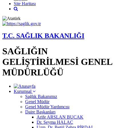
Site Haritası
T.C. SAĞLIK BAKANLIĞI
SAĞLIĞIN
GELİŞTİRİLMESİ GENEL
MÜDÜRLÜĞÜ
Kurumsal
Sağlık Bakanımız
Genel Müdür
Genel Müdür Yardımcısı
Daire Başkanları
Arife ARSLAN BUCAK
Dr. Şeyma HALAÇ
Uzm. Dr. Betül Zehra PİRDAL