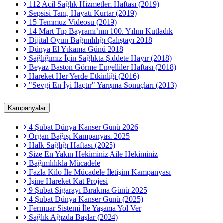
112 Acil Sağlık Hizmetleri Haftası (2019)
Sepsisi Tanı, Hayatı Kurtar (2019)
15 Temmuz Videosu (2019)
14 Mart Tıp Bayramı’nın 100. Yılını Kutladık
Dijital Oyun Bağımlılığı Çalıştayı 2018
Dünya El Yıkama Günü 2018
Sağlığımız İçin Sağlıkta Şiddete Hayır (2018)
Beyaz Baston Görme Engelliler Haftası (2018)
Hareket Her Yerde Etkinliği (2016)
"Sevgi En İyi İlaçtır" Yarışma Sonuçları (2013)
Kampanyalar
4 Şubat Dünya Kanser Günü 2026
Organ Bağışı Kampanyası 2025
Halk Sağlığı Haftası (2025)
Size En Yakın Hekiminiz Aile Hekiminiz
Bağımlılıkla Mücadele
Fazla Kilo İle Mücadele İletişim Kampanyası
İşine Hareket Kat Projesi
9 Şubat Sigarayı Bırakma Günü 2025
4 Şubat Dünya Kanser Günü (2025)
Fermuar Sistemi İle Yaşama Yol Ver
Sağlık Ağızda Başlar (2024)