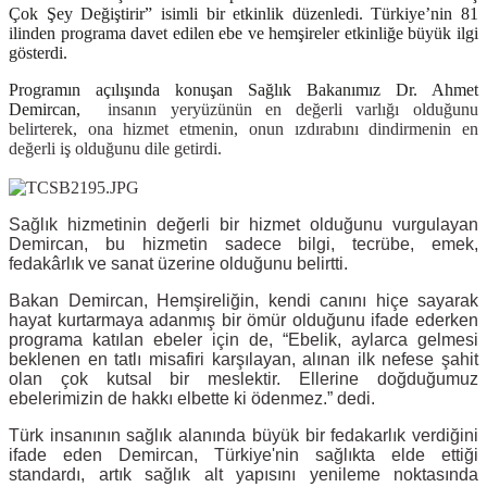
Çok Şey Değiştirir” isimli bir etkinlik düzenledi. Türkiye’nin 81
ilinden programa davet edilen ebe ve hemşireler etkinliğe büyük ilgi
gösterdi.
Programın açılışında konuşan Sağlık Bakanımız Dr. Ahmet
Demircan,
insanın yeryüzünün en değerli varlığı olduğunu
belirterek, ona hizmet etmenin, onun ızdırabını dindirmenin en
değerli iş olduğunu dile getirdi.
Sağlık hizmetinin değerli bir hizmet olduğunu vurgulayan
Demircan, bu hizmetin sadece bilgi, tecrübe, emek,
fedakârlık ve sanat üzerine olduğunu belirtti.
Bakan Demircan, Hemşireliğin, kendi canını hiçe sayarak
hayat kurtarmaya adanmış bir ömür olduğunu ifade ederken
programa katılan ebeler için de, “Ebelik, aylarca gelmesi
beklenen en tatlı misafiri karşılayan, alınan ilk nefese şahit
olan çok kutsal bir meslektir. Ellerine doğduğumuz
ebelerimizin de hakkı elbette ki ödenmez.” dedi.
Türk insanının sağlık alanında büyük bir fedakarlık verdiğini
ifade eden Demircan, Türkiye'nin sağlıkta elde ettiği
standardı, artık sağlık alt yapısını yenileme noktasında