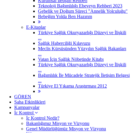
Kurumsal İletişim Rehberi
Teknoloji Bağımlılığı Ebeveyn Rehberi 2023
Gebelik ve Doğum Süreci "Annelik Yolculuğu"
Bebeğim Yolda Ben Hazırım
E-Kitaplar
Türkiye Sağlık Okuryazarlığı Düzeyi ve İlişkili
...
Sağlık Haberciliği Kılavuzu
Meclis Kürsüsünden Yüzyılın Sağlık Bakanları
...
Vatan İçin Sağlık Nöbetinde Kitabı
Türkiye Sağlık Okuryazarlığı Düzeyi ve İlişkili
...
Bağımlılık İle Mücadele Stratejik İletişim Belgesi
...
Türkiye El Yıkama Araştırması 2012
GÖREN
Saha Etkinlikleri
Kampanyalar
İç Kontrol
İç Kontrol Nedir?
Bakanlığımız Misyon ve Vizyonu
Genel Müdürlüğümüz Misyon ve Vizyonu