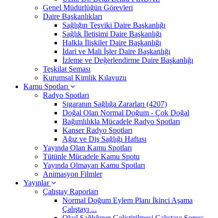
Genel Müdürlüğün Görevleri
Daire Başkanlıkları
Sağlığın Teşviki Daire Başkanlığı
Sağlık İletişimi Daire Başkanlığı
Halkla İlişkiler Daire Başkanlığı
İdari ve Mali İşler Daire Başkanlığı
İzleme ve Değerlendirme Daire Başkanlığı
Teşkilat Şeması
Kurumsal Kimlik Kılavuzu
Kamu Spotları
Radyo Spotları
Sigaranın Sağlığa Zararları (4207)
Doğal Olan Normal Doğum - Çok Doğal
Bağımlılıkla Mücadele Radyo Spotları
Kanser Radyo Spotları
Ağız ve Diş Sağlığı Haftası
Yayında Olan Kamu Spotları
Tütünle Mücadele Kamu Spotu
Yayında Olmayan Kamu Spotları
Animasyon Filmler
Yayınlar
Çalıştay Raporları
Normal Doğum Eylem Planı İkinci Aşama
Çalıştayı ...
Okul Sağlığının Geliştirilmesi Çalıştayı Sonuç ...