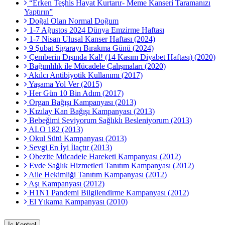
“Erken Teşhis Hayat Kurtarır- Meme Kanseri Taramanızı
Yaptırın”
Doğal Olan Normal Doğum
1-7 Ağustos 2024 Dünya Emzirme Haftası
1-7 Nisan Ulusal Kanser Haftası (2024)
9 Şubat Sigarayı Bırakma Günü (2024)
Çemberin Dışında Kal! (14 Kasım Diyabet Haftası) (2020)
Bağımlılık ile Mücadele Çalışmaları (2020)
Akılcı Antibiyotik Kullanımı (2017)
Yaşama Yol Ver (2015)
Her Gün 10 Bin Adım (2017)
Organ Bağışı Kampanyası (2013)
Kızılay Kan Bağışı Kampanyası (2013)
Bebeğimi Seviyorum Sağlıklı Besleniyorum (2013)
ALO 182 (2013)
Okul Sütü Kampanyası (2013)
Sevgi En İyi İlaçtır (2013)
Obezite Mücadele Hareketi Kampanyası (2012)
Evde Sağlık Hizmetleri Tanıtım Kampanyası (2012)
Aile Hekimliği Tanıtım Kampanyası (2012)
Aşı Kampanyası (2012)
H1N1 Pandemi Bilgilendirme Kampanyası (2012)
El Yıkama Kampanyası (2010)
İç Kontrol