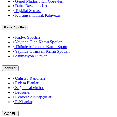
Genel Müdürlüğün Görevleri
Daire Başkanlıkları
Teşkilat Şeması
Kurumsal Kimlik Kılavuzu
Kamu Spotları
Radyo Spotları
Yayında Olan Kamu Spotları
Tütünle Mücadele Kamu Spotu
Yayında Olmayan Kamu Spotları
Animasyon Filmler
Yayınlar
Çalıştay Raporları
Eylem Planları
Sağlık Takvimleri
Broşürler
Rehber ve Kitapçıklar
E-Kitaplar
GÖREN