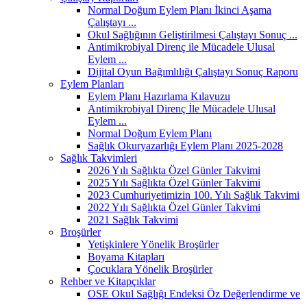
Normal Doğum Eylem Planı İkinci Aşama
Çalıştayı ...
Okul Sağlığının Geliştirilmesi Çalıştayı Sonuç ...
Antimikrobiyal Direnç ile Mücadele Ulusal
Eylem ...
Dijital Oyun Bağımlılığı Çalıştayı Sonuç Raporu
Eylem Planları
Eylem Planı Hazırlama Kılavuzu
Antimikrobiyal Direnç İle Mücadele Ulusal
Eylem ...
Normal Doğum Eylem Planı
Sağlık Okuryazarlığı Eylem Planı 2025-2028
Sağlık Takvimleri
2026 Yılı Sağlıkta Özel Günler Takvimi
2025 Yılı Sağlıkta Özel Günler Takvimi
2023 Cumhuriyetimizin 100. Yılı Sağlık Takvimi
2022 Yılı Sağlıkta Özel Günler Takvimi
2021 Sağlık Takvimi
Broşürler
Yetişkinlere Yönelik Broşürler
Boyama Kitapları
Çocuklara Yönelik Broşürler
Rehber ve Kitapçıklar
OSE Okul Sağlığı Endeksi Öz Değerlendirme ve
...