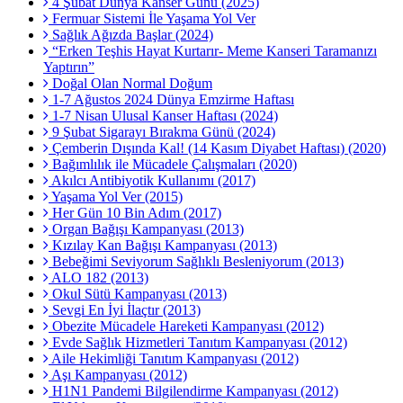
4 Şubat Dünya Kanser Günü (2025)
Fermuar Sistemi İle Yaşama Yol Ver
Sağlık Ağızda Başlar (2024)
“Erken Teşhis Hayat Kurtarır- Meme Kanseri Taramanızı
Yaptırın”
Doğal Olan Normal Doğum
1-7 Ağustos 2024 Dünya Emzirme Haftası
1-7 Nisan Ulusal Kanser Haftası (2024)
9 Şubat Sigarayı Bırakma Günü (2024)
Çemberin Dışında Kal! (14 Kasım Diyabet Haftası) (2020)
Bağımlılık ile Mücadele Çalışmaları (2020)
Akılcı Antibiyotik Kullanımı (2017)
Yaşama Yol Ver (2015)
Her Gün 10 Bin Adım (2017)
Organ Bağışı Kampanyası (2013)
Kızılay Kan Bağışı Kampanyası (2013)
Bebeğimi Seviyorum Sağlıklı Besleniyorum (2013)
ALO 182 (2013)
Okul Sütü Kampanyası (2013)
Sevgi En İyi İlaçtır (2013)
Obezite Mücadele Hareketi Kampanyası (2012)
Evde Sağlık Hizmetleri Tanıtım Kampanyası (2012)
Aile Hekimliği Tanıtım Kampanyası (2012)
Aşı Kampanyası (2012)
H1N1 Pandemi Bilgilendirme Kampanyası (2012)