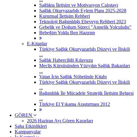
Sağlıkta İletişim ve Motivasyon Çalıştayı
Sağlık Okuryazarlığı Eylem Planı 2025-2028
Kurumsal İletişim Rehberi
Teknoloji Bağımlılığı Ebeveyn Rehberi 2023
Gebelik ve Doğum Süreci "Annelik Yolculuğu"
Bebeğim Yolda Ben Hazırım
E-Kitaplar
Türkiye Sağlık Okuryazarlığı Düzeyi ve İlişkili
...
Sağlık Haberciliği Kılavuzu
Meclis Kürsüsünden Yüzyılın Sağlık Bakanları
...
Vatan İçin Sağlık Nöbetinde Kitabı
Türkiye Sağlık Okuryazarlığı Düzeyi ve İlişkili
...
Bağımlılık İle Mücadele Stratejik İletişim Belgesi
...
Türkiye El Yıkama Araştırması 2012
GÖREN
2026 Haziran Ayı Gören Kararları
Saha Etkinlikleri
Kampanyalar