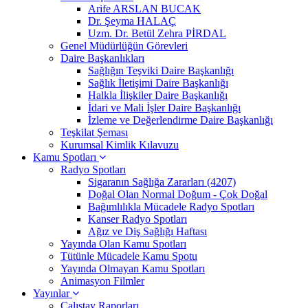
Arife ARSLAN BUCAK
Dr. Şeyma HALAÇ
Uzm. Dr. Betül Zehra PİRDAL
Genel Müdürlüğün Görevleri
Daire Başkanlıkları
Sağlığın Teşviki Daire Başkanlığı
Sağlık İletişimi Daire Başkanlığı
Halkla İlişkiler Daire Başkanlığı
İdari ve Mali İşler Daire Başkanlığı
İzleme ve Değerlendirme Daire Başkanlığı
Teşkilat Şeması
Kurumsal Kimlik Kılavuzu
Kamu Spotları
Radyo Spotları
Sigaranın Sağlığa Zararları (4207)
Doğal Olan Normal Doğum - Çok Doğal
Bağımlılıkla Mücadele Radyo Spotları
Kanser Radyo Spotları
Ağız ve Diş Sağlığı Haftası
Yayında Olan Kamu Spotları
Tütünle Mücadele Kamu Spotu
Yayında Olmayan Kamu Spotları
Animasyon Filmler
Yayınlar
Çalıştay Raporları