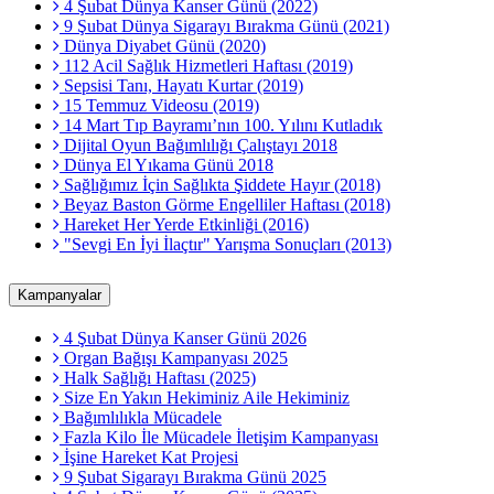
4 Şubat Dünya Kanser Günü (2022)
9 Şubat Dünya Sigarayı Bırakma Günü (2021)
Dünya Diyabet Günü (2020)
112 Acil Sağlık Hizmetleri Haftası (2019)
Sepsisi Tanı, Hayatı Kurtar (2019)
15 Temmuz Videosu (2019)
14 Mart Tıp Bayramı’nın 100. Yılını Kutladık
Dijital Oyun Bağımlılığı Çalıştayı 2018
Dünya El Yıkama Günü 2018
Sağlığımız İçin Sağlıkta Şiddete Hayır (2018)
Beyaz Baston Görme Engelliler Haftası (2018)
Hareket Her Yerde Etkinliği (2016)
"Sevgi En İyi İlaçtır" Yarışma Sonuçları (2013)
Kampanyalar
4 Şubat Dünya Kanser Günü 2026
Organ Bağışı Kampanyası 2025
Halk Sağlığı Haftası (2025)
Size En Yakın Hekiminiz Aile Hekiminiz
Bağımlılıkla Mücadele
Fazla Kilo İle Mücadele İletişim Kampanyası
İşine Hareket Kat Projesi
9 Şubat Sigarayı Bırakma Günü 2025