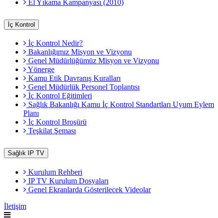
El Yıkama Kampanyası (2010)
İç Kontrol
İç Kontrol Nedir?
Bakanlığımız Misyon ve Vizyonu
Genel Müdürlüğümüz Misyon ve Vizyonu
Yönerge
Kamu Etik Davranış Kuralları
Genel Müdürlük Personel Toplantısı
İç Kontrol Eğitimleri
Sağlık Bakanlığı Kamu İç Kontrol Standartları Uyum Eylem
Planı
İç Kontrol Broşürü
Teşkilat Şeması
Sağlık IP TV
Kurulum Rehberi
IP TV Kurulum Dosyaları
Genel Ekranlarda Gösterilecek Videolar
İletişim