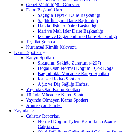
Genel Müdürlüğün Görevleri
Daire Başkanlıkları
Sağlığın Teşviki Daire Başkanlığı
Sağlık İletişimi Daire Başkanlığı
Halkla İlişkiler Daire Başkanlığı
İdari ve Mali İşler Daire Başkanlığı
İzleme ve Değerlendirme Daire Başkanlığı
Teşkilat Şeması
Kurumsal Kimlik Kılavuzu
Kamu Spotları
Radyo Spotları
Sigaranın Sağlığa Zararları (4207)
Doğal Olan Normal Doğum - Çok Doğal
Bağımlılıkla Mücadele Radyo Spotları
Kanser Radyo Spotları
Ağız ve Diş Sağlığı Haftası
Yayında Olan Kamu Spotları
Tütünle Mücadele Kamu Spotu
Yayında Olmayan Kamu Spotları
Animasyon Filmler
Yayınlar
Çalıştay Raporları
Normal Doğum Eylem Planı İkinci Aşama
Çalıştayı ...
Okul Sağlığının Geliştirilmesi Çalıştayı Sonuç ...