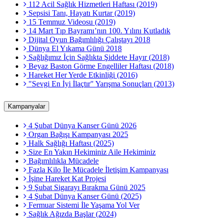
112 Acil Sağlık Hizmetleri Haftası (2019)
Sepsisi Tanı, Hayatı Kurtar (2019)
15 Temmuz Videosu (2019)
14 Mart Tıp Bayramı’nın 100. Yılını Kutladık
Dijital Oyun Bağımlılığı Çalıştayı 2018
Dünya El Yıkama Günü 2018
Sağlığımız İçin Sağlıkta Şiddete Hayır (2018)
Beyaz Baston Görme Engelliler Haftası (2018)
Hareket Her Yerde Etkinliği (2016)
"Sevgi En İyi İlaçtır" Yarışma Sonuçları (2013)
Kampanyalar
4 Şubat Dünya Kanser Günü 2026
Organ Bağışı Kampanyası 2025
Halk Sağlığı Haftası (2025)
Size En Yakın Hekiminiz Aile Hekiminiz
Bağımlılıkla Mücadele
Fazla Kilo İle Mücadele İletişim Kampanyası
İşine Hareket Kat Projesi
9 Şubat Sigarayı Bırakma Günü 2025
4 Şubat Dünya Kanser Günü (2025)
Fermuar Sistemi İle Yaşama Yol Ver
Sağlık Ağızda Başlar (2024)