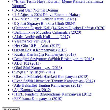
“Erken Teşhis Hayat Kurtarır- Meme Kanseri Taramanızı
Yaptırın”
Doğal Olan Normal Doğum
1-7 Ağustos 2024 Dünya Emzirme Haftası
1-7 Nisan Ulusal Kanser Haftası (2024)
9 Şubat Sigarayı Bırakma Günü (2024)
Çemberin Dışında Kal! (14 Kasım Diyabet Haftası) (2020)
Bağımlılık ile Mücadele Çalışmaları (2020)
Akılcı Antibiyotik Kullanımı (2017)
Yaşama Yol Ver (2015)
Her Gün 10 Bin Adım (2017)
Organ Bağışı Kampanyası (2013)
Kızılay Kan Bağışı Kampanyası (2013)
Bebeğimi Seviyorum Sağlıklı Besleniyorum (2013)
ALO 182 (2013)
Okul Sütü Kampanyası (2013)
Sevgi En İyi İlaçtır (2013)
Obezite Mücadele Hareketi Kampanyası (2012)
Evde Sağlık Hizmetleri Tanıtım Kampanyası (2012)
Aile Hekimliği Tanıtım Kampanyası (2012)
Aşı Kampanyası (2012)
H1N1 Pandemi Bilgilendirme Kampanyası (2012)
El Yıkama Kampanyası (2010)
İç Kontrol