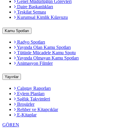
Genel Müdürlüğün Görevleri
Daire Başkanlıkları
Teşkilat Şeması
Kurumsal Kimlik Kılavuzu
Kamu Spotları
Radyo Spotları
Yayında Olan Kamu Spotları
Tütünle Mücadele Kamu Spotu
Yayında Olmayan Kamu Spotları
Animasyon Filmler
Yayınlar
Çalıştay Raporları
Eylem Planları
Sağlık Takvimleri
Broşürler
Rehber ve Kitapçıklar
E-Kitaplar
GÖREN