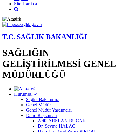
Site Haritası
T.C. SAĞLIK BAKANLIĞI
SAĞLIĞIN
GELİŞTİRİLMESİ GENEL
MÜDÜRLÜĞÜ
Kurumsal
Sağlık Bakanımız
Genel Müdür
Genel Müdür Yardımcısı
Daire Başkanları
Arife ARSLAN BUCAK
Dr. Şeyma HALAÇ
Uzm. Dr. Betül Zehra PİRDAL