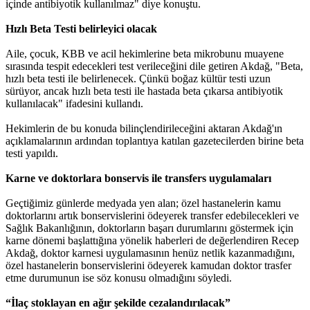
içinde antibiyotik kullanılmaz" diye konuştu.
Hızlı Beta Testi belirleyici olacak
Aile, çocuk, KBB ve acil hekimlerine beta mikrobunu muayene
sırasında tespit edecekleri test verileceğini dile getiren Akdağ, "Beta,
hızlı beta testi ile belirlenecek. Çünkü boğaz kültür testi uzun
sürüyor, ancak hızlı beta testi ile hastada beta çıkarsa antibiyotik
kullanılacak" ifadesini kullandı.
Hekimlerin de bu konuda bilinçlendirileceğini aktaran Akdağ'ın
açıklamalarının ardından toplantıya katılan gazetecilerden birine beta
testi yapıldı.
Karne ve doktorlara bonservis ile transfers uygulamaları
Geçtiğimiz günlerde medyada yen alan; özel hastanelerin kamu
doktorlarını artık bonservislerini ödeyerek transfer edebilecekleri ve
Sağlık Bakanlığının, doktorların başarı durumlarını göstermek için
karne dönemi başlattığına yönelik haberleri de değerlendiren Recep
Akdağ, doktor karnesi uygulamasının henüz netlik kazanmadığını,
özel hastanelerin bonservislerini ödeyerek kamudan doktor trasfer
etme durumunun ise söz konusu olmadığını söyledi.
“İlaç stoklayan en ağır şekilde cezalandırılacak”