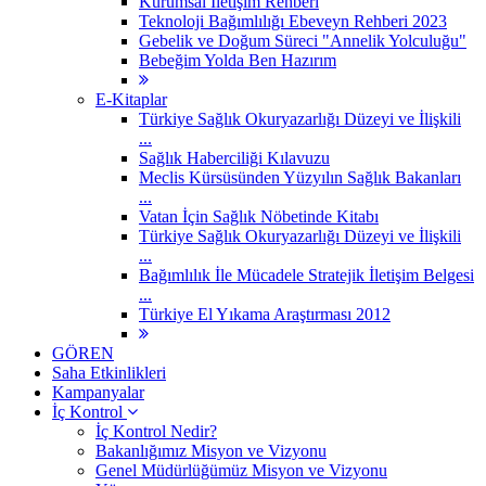
Kurumsal İletişim Rehberi
Teknoloji Bağımlılığı Ebeveyn Rehberi 2023
Gebelik ve Doğum Süreci "Annelik Yolculuğu"
Bebeğim Yolda Ben Hazırım
E-Kitaplar
Türkiye Sağlık Okuryazarlığı Düzeyi ve İlişkili
...
Sağlık Haberciliği Kılavuzu
Meclis Kürsüsünden Yüzyılın Sağlık Bakanları
...
Vatan İçin Sağlık Nöbetinde Kitabı
Türkiye Sağlık Okuryazarlığı Düzeyi ve İlişkili
...
Bağımlılık İle Mücadele Stratejik İletişim Belgesi
...
Türkiye El Yıkama Araştırması 2012
GÖREN
Saha Etkinlikleri
Kampanyalar
İç Kontrol
İç Kontrol Nedir?
Bakanlığımız Misyon ve Vizyonu
Genel Müdürlüğümüz Misyon ve Vizyonu