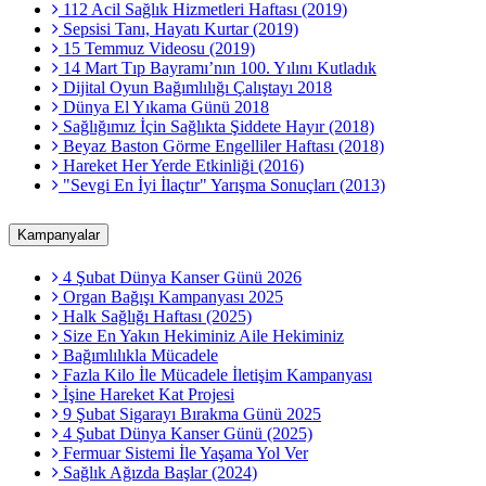
112 Acil Sağlık Hizmetleri Haftası (2019)
Sepsisi Tanı, Hayatı Kurtar (2019)
15 Temmuz Videosu (2019)
14 Mart Tıp Bayramı’nın 100. Yılını Kutladık
Dijital Oyun Bağımlılığı Çalıştayı 2018
Dünya El Yıkama Günü 2018
Sağlığımız İçin Sağlıkta Şiddete Hayır (2018)
Beyaz Baston Görme Engelliler Haftası (2018)
Hareket Her Yerde Etkinliği (2016)
"Sevgi En İyi İlaçtır" Yarışma Sonuçları (2013)
Kampanyalar
4 Şubat Dünya Kanser Günü 2026
Organ Bağışı Kampanyası 2025
Halk Sağlığı Haftası (2025)
Size En Yakın Hekiminiz Aile Hekiminiz
Bağımlılıkla Mücadele
Fazla Kilo İle Mücadele İletişim Kampanyası
İşine Hareket Kat Projesi
9 Şubat Sigarayı Bırakma Günü 2025
4 Şubat Dünya Kanser Günü (2025)
Fermuar Sistemi İle Yaşama Yol Ver
Sağlık Ağızda Başlar (2024)