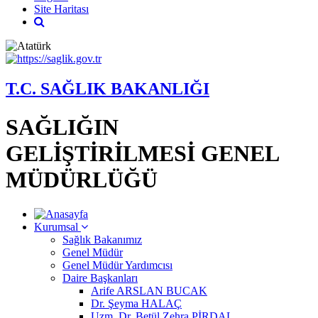
Site Haritası
T.C. SAĞLIK BAKANLIĞI
SAĞLIĞIN
GELİŞTİRİLMESİ GENEL
MÜDÜRLÜĞÜ
Kurumsal
Sağlık Bakanımız
Genel Müdür
Genel Müdür Yardımcısı
Daire Başkanları
Arife ARSLAN BUCAK
Dr. Şeyma HALAÇ
Uzm. Dr. Betül Zehra PİRDAL