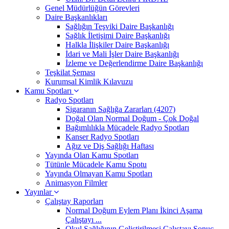
Genel Müdürlüğün Görevleri
Daire Başkanlıkları
Sağlığın Teşviki Daire Başkanlığı
Sağlık İletişimi Daire Başkanlığı
Halkla İlişkiler Daire Başkanlığı
İdari ve Mali İşler Daire Başkanlığı
İzleme ve Değerlendirme Daire Başkanlığı
Teşkilat Şeması
Kurumsal Kimlik Kılavuzu
Kamu Spotları
Radyo Spotları
Sigaranın Sağlığa Zararları (4207)
Doğal Olan Normal Doğum - Çok Doğal
Bağımlılıkla Mücadele Radyo Spotları
Kanser Radyo Spotları
Ağız ve Diş Sağlığı Haftası
Yayında Olan Kamu Spotları
Tütünle Mücadele Kamu Spotu
Yayında Olmayan Kamu Spotları
Animasyon Filmler
Yayınlar
Çalıştay Raporları
Normal Doğum Eylem Planı İkinci Aşama
Çalıştayı ...
Okul Sağlığının Geliştirilmesi Çalıştayı Sonuç ...