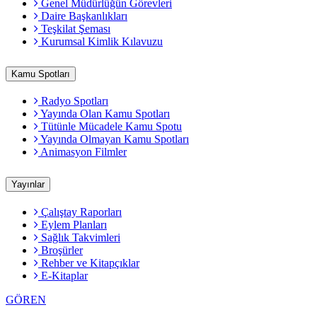
Genel Müdürlüğün Görevleri
Daire Başkanlıkları
Teşkilat Şeması
Kurumsal Kimlik Kılavuzu
Kamu Spotları
Radyo Spotları
Yayında Olan Kamu Spotları
Tütünle Mücadele Kamu Spotu
Yayında Olmayan Kamu Spotları
Animasyon Filmler
Yayınlar
Çalıştay Raporları
Eylem Planları
Sağlık Takvimleri
Broşürler
Rehber ve Kitapçıklar
E-Kitaplar
GÖREN