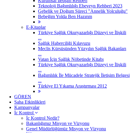
Kurumsal İletişim Rehberi
Teknoloji Bağımlılığı Ebeveyn Rehberi 2023
Gebelik ve Doğum Süreci "Annelik Yolculuğu"
Bebeğim Yolda Ben Hazırım
E-Kitaplar
Türkiye Sağlık Okuryazarlığı Düzeyi ve İlişkili
...
Sağlık Haberciliği Kılavuzu
Meclis Kürsüsünden Yüzyılın Sağlık Bakanları
...
Vatan İçin Sağlık Nöbetinde Kitabı
Türkiye Sağlık Okuryazarlığı Düzeyi ve İlişkili
...
Bağımlılık İle Mücadele Stratejik İletişim Belgesi
...
Türkiye El Yıkama Araştırması 2012
GÖREN
Saha Etkinlikleri
Kampanyalar
İç Kontrol
İç Kontrol Nedir?
Bakanlığımız Misyon ve Vizyonu
Genel Müdürlüğümüz Misyon ve Vizyonu