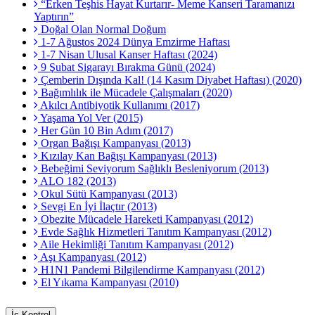
“Erken Teşhis Hayat Kurtarır- Meme Kanseri Taramanızı
Yaptırın”
Doğal Olan Normal Doğum
1-7 Ağustos 2024 Dünya Emzirme Haftası
1-7 Nisan Ulusal Kanser Haftası (2024)
9 Şubat Sigarayı Bırakma Günü (2024)
Çemberin Dışında Kal! (14 Kasım Diyabet Haftası) (2020)
Bağımlılık ile Mücadele Çalışmaları (2020)
Akılcı Antibiyotik Kullanımı (2017)
Yaşama Yol Ver (2015)
Her Gün 10 Bin Adım (2017)
Organ Bağışı Kampanyası (2013)
Kızılay Kan Bağışı Kampanyası (2013)
Bebeğimi Seviyorum Sağlıklı Besleniyorum (2013)
ALO 182 (2013)
Okul Sütü Kampanyası (2013)
Sevgi En İyi İlaçtır (2013)
Obezite Mücadele Hareketi Kampanyası (2012)
Evde Sağlık Hizmetleri Tanıtım Kampanyası (2012)
Aile Hekimliği Tanıtım Kampanyası (2012)
Aşı Kampanyası (2012)
H1N1 Pandemi Bilgilendirme Kampanyası (2012)
El Yıkama Kampanyası (2010)
İç Kontrol