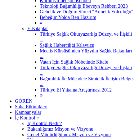
Kurumsal İletişim Rehberi
Teknoloji Bağımlılığı Ebeveyn Rehberi 2023
Gebelik ve Doğum Süreci "Annelik Yolculuğu"
Bebeğim Yolda Ben Hazırım
E-Kitaplar
Türkiye Sağlık Okuryazarlığı Düzeyi ve İlişkili
...
Sağlık Haberciliği Kılavuzu
Meclis Kürsüsünden Yüzyılın Sağlık Bakanları
...
Vatan İçin Sağlık Nöbetinde Kitabı
Türkiye Sağlık Okuryazarlığı Düzeyi ve İlişkili
...
Bağımlılık İle Mücadele Stratejik İletişim Belgesi
...
Türkiye El Yıkama Araştırması 2012
GÖREN
Saha Etkinlikleri
Kampanyalar
İç Kontrol
İç Kontrol Nedir?
Bakanlığımız Misyon ve Vizyonu
Genel Müdürlüğümüz Misyon ve Vizyonu