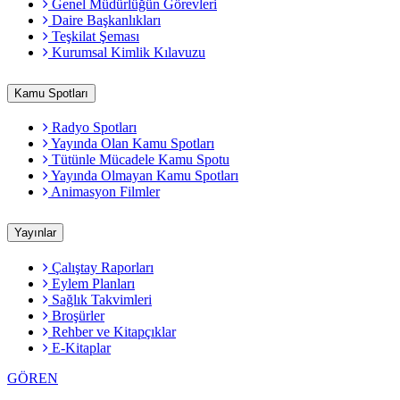
Genel Müdürlüğün Görevleri
Daire Başkanlıkları
Teşkilat Şeması
Kurumsal Kimlik Kılavuzu
Kamu Spotları
Radyo Spotları
Yayında Olan Kamu Spotları
Tütünle Mücadele Kamu Spotu
Yayında Olmayan Kamu Spotları
Animasyon Filmler
Yayınlar
Çalıştay Raporları
Eylem Planları
Sağlık Takvimleri
Broşürler
Rehber ve Kitapçıklar
E-Kitaplar
GÖREN