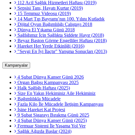
112 Acil Sağlık Hizmetleri Haftası (2019)
Sepsisi Tanı, Hayatı Kurtar (2019)
15 Temmuz Videosu (2019)
14 Mart Tıp Bayramı’nın 100. Yılını Kutladık
Dijital Oyun Bağımlılığı Çalıştayı 2018
Dünya El Yıkama Günü 2018
Sağlığımız İçin Sağlıkta Şiddete Hayır (2018)
Beyaz Baston Görme Engelliler Haftası (2018)
Hareket Her Yerde Etkinliği (2016)
"Sevgi En İyi İlaçtır" Yarışma Sonuçları (2013)
Kampanyalar
4 Şubat Dünya Kanser Günü 2026
Organ Bağışı Kampanyası 2025
Halk Sağlığı Haftası (2025)
Size En Yakın Hekiminiz Aile Hekiminiz
Bağımlılıkla Mücadele
Fazla Kilo İle Mücadele İletişim Kampanyası
İşine Hareket Kat Projesi
9 Şubat Sigarayı Bırakma Günü 2025
4 Şubat Dünya Kanser Günü (2025)
Fermuar Sistemi İle Yaşama Yol Ver
Sağlık Ağızda Başlar (2024)