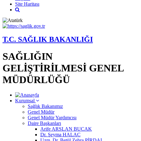
Site Haritası
T.C. SAĞLIK BAKANLIĞI
SAĞLIĞIN
GELİŞTİRİLMESİ GENEL
MÜDÜRLÜĞÜ
Kurumsal
Sağlık Bakanımız
Genel Müdür
Genel Müdür Yardımcısı
Daire Başkanları
Arife ARSLAN BUCAK
Dr. Şeyma HALAÇ
Uzm. Dr. Betül Zehra PİRDAL