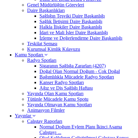
Genel Müdürlüğün Görevleri
Daire Başkanlıkları
Sağlığın Teşviki Daire Başkanlığı
Sağlık İletişimi Daire Başkanlığı
Halkla İlişkiler Daire Başkanlığı
İdari ve Mali İşler Daire Başkanlığı
İzleme ve Değerlendirme Daire Başkanlığı
Teşkilat Şeması
Kurumsal Kimlik Kılavuzu
Kamu Spotları
Radyo Spotları
Sigaranın Sağlığa Zararları (4207)
Doğal Olan Normal Doğum - Çok Doğal
Bağımlılıkla Mücadele Radyo Spotları
Kanser Radyo Spotları
Ağız ve Diş Sağlığı Haftası
Yayında Olan Kamu Spotları
Tütünle Mücadele Kamu Spotu
Yayında Olmayan Kamu Spotları
Animasyon Filmler
Yayınlar
Çalıştay Raporları
Normal Doğum Eylem Planı İkinci Aşama
Çalıştayı ...
Okul Sağlığının Geliştirilmesi Çalıştayı Sonuç ...