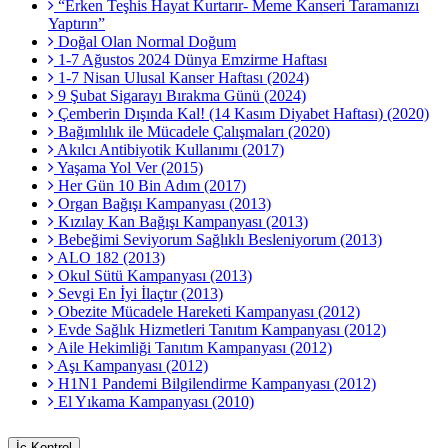
“Erken Teşhis Hayat Kurtarır- Meme Kanseri Taramanızı
Yaptırın”
Doğal Olan Normal Doğum
1-7 Ağustos 2024 Dünya Emzirme Haftası
1-7 Nisan Ulusal Kanser Haftası (2024)
9 Şubat Sigarayı Bırakma Günü (2024)
Çemberin Dışında Kal! (14 Kasım Diyabet Haftası) (2020)
Bağımlılık ile Mücadele Çalışmaları (2020)
Akılcı Antibiyotik Kullanımı (2017)
Yaşama Yol Ver (2015)
Her Gün 10 Bin Adım (2017)
Organ Bağışı Kampanyası (2013)
Kızılay Kan Bağışı Kampanyası (2013)
Bebeğimi Seviyorum Sağlıklı Besleniyorum (2013)
ALO 182 (2013)
Okul Sütü Kampanyası (2013)
Sevgi En İyi İlaçtır (2013)
Obezite Mücadele Hareketi Kampanyası (2012)
Evde Sağlık Hizmetleri Tanıtım Kampanyası (2012)
Aile Hekimliği Tanıtım Kampanyası (2012)
Aşı Kampanyası (2012)
H1N1 Pandemi Bilgilendirme Kampanyası (2012)
El Yıkama Kampanyası (2010)
İç Kontrol