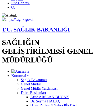
Site Haritası
T.C. SAĞLIK BAKANLIĞI
SAĞLIĞIN
GELİŞTİRİLMESİ GENEL
MÜDÜRLÜĞÜ
Kurumsal
Sağlık Bakanımız
Genel Müdür
Genel Müdür Yardımcısı
Daire Başkanları
Arife ARSLAN BUCAK
Dr. Şeyma HALAÇ
Uzm. Dr. Betül Zehra PİRDAL