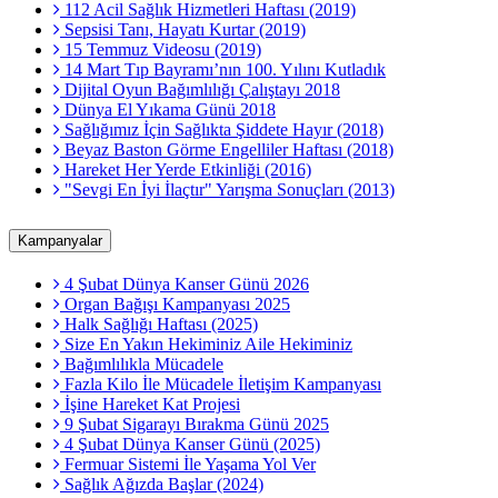
112 Acil Sağlık Hizmetleri Haftası (2019)
Sepsisi Tanı, Hayatı Kurtar (2019)
15 Temmuz Videosu (2019)
14 Mart Tıp Bayramı’nın 100. Yılını Kutladık
Dijital Oyun Bağımlılığı Çalıştayı 2018
Dünya El Yıkama Günü 2018
Sağlığımız İçin Sağlıkta Şiddete Hayır (2018)
Beyaz Baston Görme Engelliler Haftası (2018)
Hareket Her Yerde Etkinliği (2016)
"Sevgi En İyi İlaçtır" Yarışma Sonuçları (2013)
Kampanyalar
4 Şubat Dünya Kanser Günü 2026
Organ Bağışı Kampanyası 2025
Halk Sağlığı Haftası (2025)
Size En Yakın Hekiminiz Aile Hekiminiz
Bağımlılıkla Mücadele
Fazla Kilo İle Mücadele İletişim Kampanyası
İşine Hareket Kat Projesi
9 Şubat Sigarayı Bırakma Günü 2025
4 Şubat Dünya Kanser Günü (2025)
Fermuar Sistemi İle Yaşama Yol Ver
Sağlık Ağızda Başlar (2024)