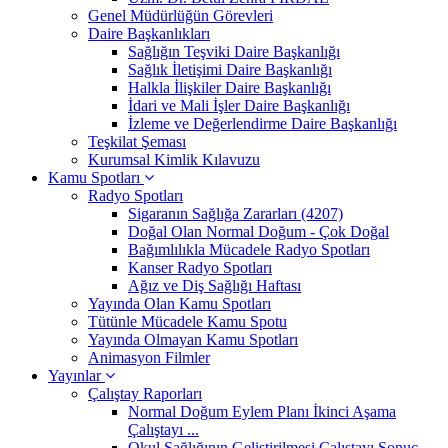
Genel Müdürlüğün Görevleri
Daire Başkanlıkları
Sağlığın Teşviki Daire Başkanlığı
Sağlık İletişimi Daire Başkanlığı
Halkla İlişkiler Daire Başkanlığı
İdari ve Mali İşler Daire Başkanlığı
İzleme ve Değerlendirme Daire Başkanlığı
Teşkilat Şeması
Kurumsal Kimlik Kılavuzu
Kamu Spotları
Radyo Spotları
Sigaranın Sağlığa Zararları (4207)
Doğal Olan Normal Doğum - Çok Doğal
Bağımlılıkla Mücadele Radyo Spotları
Kanser Radyo Spotları
Ağız ve Diş Sağlığı Haftası
Yayında Olan Kamu Spotları
Tütünle Mücadele Kamu Spotu
Yayında Olmayan Kamu Spotları
Animasyon Filmler
Yayınlar
Çalıştay Raporları
Normal Doğum Eylem Planı İkinci Aşama
Çalıştayı ...
Okul Sağlığının Geliştirilmesi Çalıştayı Sonuç ...