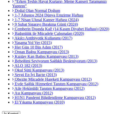
“Erken Teşhis Hayat Kurtarır- Meme Kanseri Taramanızı
Yaptırın”
Doğal Olan Normal Doğum
1-7 Ağustos 2024 Dünya Emzirme Haftası
1-7 Nisan Ulusal Kanser Haftası (2024)
9 Şubat Sigarayı Bırakma Günü (2024)
Çemberin Dışında Kal! (14 Kasım Diyabet Haftası) (2020)
Bağımlılık ile Mücadele Çalışmaları (2020)
Akılcı Antibiyotik Kullanımı (2017)
Yaşama Yol Ver (2015)
Her Gün 10 Bin Adım (2017)
Organ Bağışı Kampanyası (2013)
Kızılay Kan Bağışı Kampanyası (2013)
Bebeğimi Seviyorum Sağlıklı Besleniyorum (2013)
ALO 182 (2013)
Okul Sütü Kampanyası (2013)
Sevgi En İyi İlaçtır (2013)
Obezite Mücadele Hareketi Kampanyası (2012)
Evde Sağlık Hizmetleri Tanıtım Kampanyası (2012)
Aile Hekimliği Tanıtım Kampanyası (2012)
Aşı Kampanyası (2012)
H1N1 Pandemi Bilgilendirme Kampanyası (2012)
El Yıkama Kampanyası (2010)
İç Kontrol