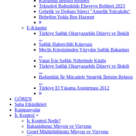
Kurumsal İletişim Rehberi
Teknoloji Bağımlılığı Ebeveyn Rehberi 2023
Gebelik ve Doğum Süreci "Annelik Yolculuğu"
Bebeğim Yolda Ben Hazırım
E-Kitaplar
Türkiye Sağlık Okuryazarlığı Düzeyi ve İlişkili
...
Sağlık Haberciliği Kılavuzu
Meclis Kürsüsünden Yüzyılın Sağlık Bakanları
...
Vatan İçin Sağlık Nöbetinde Kitabı
Türkiye Sağlık Okuryazarlığı Düzeyi ve İlişkili
...
Bağımlılık İle Mücadele Stratejik İletişim Belgesi
...
Türkiye El Yıkama Araştırması 2012
GÖREN
Saha Etkinlikleri
Kampanyalar
İç Kontrol
İç Kontrol Nedir?
Bakanlığımız Misyon ve Vizyonu
Genel Müdürlüğümüz Misyon ve Vizyonu