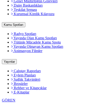
Genel Müdürlüğün Görevleri
Daire Başkanlıkları
Teşkilat Şeması
Kurumsal Kimlik Kılavuzu
Kamu Spotları
Radyo Spotları
Yayında Olan Kamu Spotları
Tütünle Mücadele Kamu Spotu
Yayında Olmayan Kamu Spotları
Animasyon Filmler
Yayınlar
Çalıştay Raporları
Eylem Planları
Sağlık Takvimleri
Broşürler
Rehber ve Kitapçıklar
E-Kitaplar
GÖREN