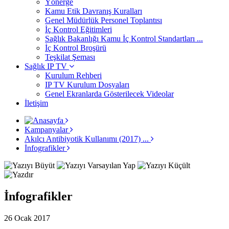
Yönerge
Kamu Etik Davranış Kuralları
Genel Müdürlük Personel Toplantısı
İç Kontrol Eğitimleri
Sağlık Bakanlığı Kamu İç Kontrol Standartları ...
İç Kontrol Broşürü
Teşkilat Şeması
Sağlık IP TV
Kurulum Rehberi
IP TV Kurulum Dosyaları
Genel Ekranlarda Gösterilecek Videolar
İletişim
Kampanyalar
Akılcı Antibiyotik Kullanımı (2017) ...
İnfografikler
İnfografikler
26 Ocak 2017