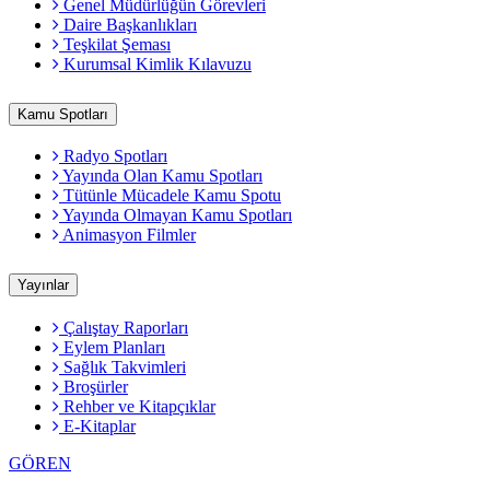
Genel Müdürlüğün Görevleri
Daire Başkanlıkları
Teşkilat Şeması
Kurumsal Kimlik Kılavuzu
Kamu Spotları
Radyo Spotları
Yayında Olan Kamu Spotları
Tütünle Mücadele Kamu Spotu
Yayında Olmayan Kamu Spotları
Animasyon Filmler
Yayınlar
Çalıştay Raporları
Eylem Planları
Sağlık Takvimleri
Broşürler
Rehber ve Kitapçıklar
E-Kitaplar
GÖREN