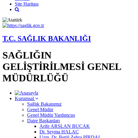
Site Haritası
T.C. SAĞLIK BAKANLIĞI
SAĞLIĞIN
GELİŞTİRİLMESİ GENEL
MÜDÜRLÜĞÜ
Kurumsal
Sağlık Bakanımız
Genel Müdür
Genel Müdür Yardımcısı
Daire Başkanları
Arife ARSLAN BUCAK
Dr. Şeyma HALAÇ
Uzm. Dr. Betül Zehra PİRDAL