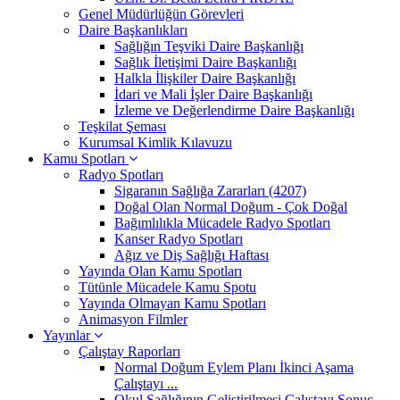
Genel Müdürlüğün Görevleri
Daire Başkanlıkları
Sağlığın Teşviki Daire Başkanlığı
Sağlık İletişimi Daire Başkanlığı
Halkla İlişkiler Daire Başkanlığı
İdari ve Mali İşler Daire Başkanlığı
İzleme ve Değerlendirme Daire Başkanlığı
Teşkilat Şeması
Kurumsal Kimlik Kılavuzu
Kamu Spotları
Radyo Spotları
Sigaranın Sağlığa Zararları (4207)
Doğal Olan Normal Doğum - Çok Doğal
Bağımlılıkla Mücadele Radyo Spotları
Kanser Radyo Spotları
Ağız ve Diş Sağlığı Haftası
Yayında Olan Kamu Spotları
Tütünle Mücadele Kamu Spotu
Yayında Olmayan Kamu Spotları
Animasyon Filmler
Yayınlar
Çalıştay Raporları
Normal Doğum Eylem Planı İkinci Aşama
Çalıştayı ...
Okul Sağlığının Geliştirilmesi Çalıştayı Sonuç ...