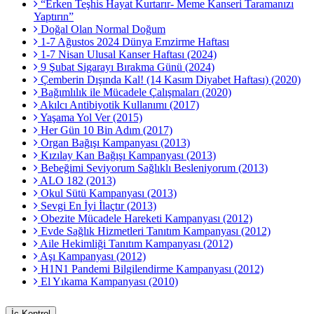
“Erken Teşhis Hayat Kurtarır- Meme Kanseri Taramanızı
Yaptırın”
Doğal Olan Normal Doğum
1-7 Ağustos 2024 Dünya Emzirme Haftası
1-7 Nisan Ulusal Kanser Haftası (2024)
9 Şubat Sigarayı Bırakma Günü (2024)
Çemberin Dışında Kal! (14 Kasım Diyabet Haftası) (2020)
Bağımlılık ile Mücadele Çalışmaları (2020)
Akılcı Antibiyotik Kullanımı (2017)
Yaşama Yol Ver (2015)
Her Gün 10 Bin Adım (2017)
Organ Bağışı Kampanyası (2013)
Kızılay Kan Bağışı Kampanyası (2013)
Bebeğimi Seviyorum Sağlıklı Besleniyorum (2013)
ALO 182 (2013)
Okul Sütü Kampanyası (2013)
Sevgi En İyi İlaçtır (2013)
Obezite Mücadele Hareketi Kampanyası (2012)
Evde Sağlık Hizmetleri Tanıtım Kampanyası (2012)
Aile Hekimliği Tanıtım Kampanyası (2012)
Aşı Kampanyası (2012)
H1N1 Pandemi Bilgilendirme Kampanyası (2012)
El Yıkama Kampanyası (2010)
İç Kontrol