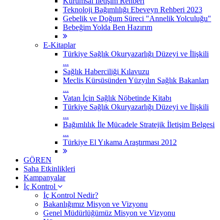
Kurumsal İletişim Rehberi
Teknoloji Bağımlılığı Ebeveyn Rehberi 2023
Gebelik ve Doğum Süreci "Annelik Yolculuğu"
Bebeğim Yolda Ben Hazırım
E-Kitaplar
Türkiye Sağlık Okuryazarlığı Düzeyi ve İlişkili
...
Sağlık Haberciliği Kılavuzu
Meclis Kürsüsünden Yüzyılın Sağlık Bakanları
...
Vatan İçin Sağlık Nöbetinde Kitabı
Türkiye Sağlık Okuryazarlığı Düzeyi ve İlişkili
...
Bağımlılık İle Mücadele Stratejik İletişim Belgesi
...
Türkiye El Yıkama Araştırması 2012
GÖREN
Saha Etkinlikleri
Kampanyalar
İç Kontrol
İç Kontrol Nedir?
Bakanlığımız Misyon ve Vizyonu
Genel Müdürlüğümüz Misyon ve Vizyonu