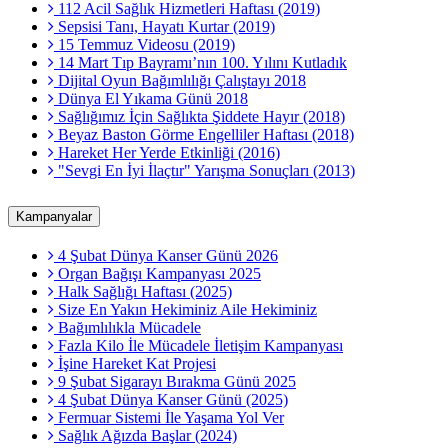
112 Acil Sağlık Hizmetleri Haftası (2019)
Sepsisi Tanı, Hayatı Kurtar (2019)
15 Temmuz Videosu (2019)
14 Mart Tıp Bayramı’nın 100. Yılını Kutladık
Dijital Oyun Bağımlılığı Çalıştayı 2018
Dünya El Yıkama Günü 2018
Sağlığımız İçin Sağlıkta Şiddete Hayır (2018)
Beyaz Baston Görme Engelliler Haftası (2018)
Hareket Her Yerde Etkinliği (2016)
"Sevgi En İyi İlaçtır" Yarışma Sonuçları (2013)
Kampanyalar
4 Şubat Dünya Kanser Günü 2026
Organ Bağışı Kampanyası 2025
Halk Sağlığı Haftası (2025)
Size En Yakın Hekiminiz Aile Hekiminiz
Bağımlılıkla Mücadele
Fazla Kilo İle Mücadele İletişim Kampanyası
İşine Hareket Kat Projesi
9 Şubat Sigarayı Bırakma Günü 2025
4 Şubat Dünya Kanser Günü (2025)
Fermuar Sistemi İle Yaşama Yol Ver
Sağlık Ağızda Başlar (2024)