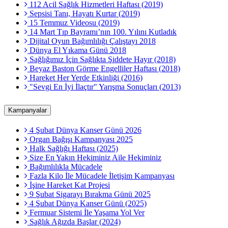
112 Acil Sağlık Hizmetleri Haftası (2019)
Sepsisi Tanı, Hayatı Kurtar (2019)
15 Temmuz Videosu (2019)
14 Mart Tıp Bayramı’nın 100. Yılını Kutladık
Dijital Oyun Bağımlılığı Çalıştayı 2018
Dünya El Yıkama Günü 2018
Sağlığımız İçin Sağlıkta Şiddete Hayır (2018)
Beyaz Baston Görme Engelliler Haftası (2018)
Hareket Her Yerde Etkinliği (2016)
"Sevgi En İyi İlaçtır" Yarışma Sonuçları (2013)
Kampanyalar
4 Şubat Dünya Kanser Günü 2026
Organ Bağışı Kampanyası 2025
Halk Sağlığı Haftası (2025)
Size En Yakın Hekiminiz Aile Hekiminiz
Bağımlılıkla Mücadele
Fazla Kilo İle Mücadele İletişim Kampanyası
İşine Hareket Kat Projesi
9 Şubat Sigarayı Bırakma Günü 2025
4 Şubat Dünya Kanser Günü (2025)
Fermuar Sistemi İle Yaşama Yol Ver
Sağlık Ağızda Başlar (2024)