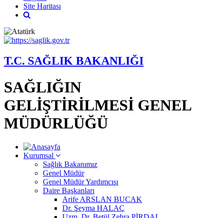
Site Haritası
T.C. SAĞLIK BAKANLIĞI
SAĞLIĞIN
GELİŞTİRİLMESİ GENEL
MÜDÜRLÜĞÜ
Kurumsal
Sağlık Bakanımız
Genel Müdür
Genel Müdür Yardımcısı
Daire Başkanları
Arife ARSLAN BUCAK
Dr. Şeyma HALAÇ
Uzm. Dr. Betül Zehra PİRDAL