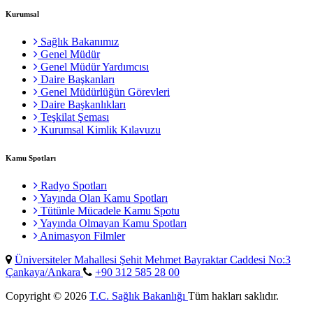
Kurumsal
Sağlık Bakanımız
Genel Müdür
Genel Müdür Yardımcısı
Daire Başkanları
Genel Müdürlüğün Görevleri
Daire Başkanlıkları
Teşkilat Şeması
Kurumsal Kimlik Kılavuzu
Kamu Spotları
Radyo Spotları
Yayında Olan Kamu Spotları
Tütünle Mücadele Kamu Spotu
Yayında Olmayan Kamu Spotları
Animasyon Filmler
Üniversiteler Mahallesi Şehit Mehmet Bayraktar Caddesi No:3
Çankaya/Ankara
+90 312 585 28 00
Copyright © 2026
T.C. Sağlık Bakanlığı
Tüm hakları saklıdır.