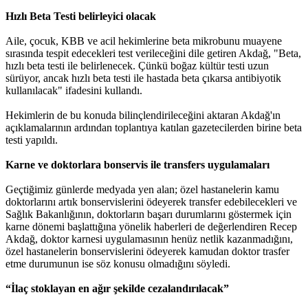
Hızlı Beta Testi belirleyici olacak
Aile, çocuk, KBB ve acil hekimlerine beta mikrobunu muayene
sırasında tespit edecekleri test verileceğini dile getiren Akdağ, "Beta,
hızlı beta testi ile belirlenecek. Çünkü boğaz kültür testi uzun
sürüyor, ancak hızlı beta testi ile hastada beta çıkarsa antibiyotik
kullanılacak" ifadesini kullandı.
Hekimlerin de bu konuda bilinçlendirileceğini aktaran Akdağ'ın
açıklamalarının ardından toplantıya katılan gazetecilerden birine beta
testi yapıldı.
Karne ve doktorlara bonservis ile transfers uygulamaları
Geçtiğimiz günlerde medyada yen alan; özel hastanelerin kamu
doktorlarını artık bonservislerini ödeyerek transfer edebilecekleri ve
Sağlık Bakanlığının, doktorların başarı durumlarını göstermek için
karne dönemi başlattığına yönelik haberleri de değerlendiren Recep
Akdağ, doktor karnesi uygulamasının henüz netlik kazanmadığını,
özel hastanelerin bonservislerini ödeyerek kamudan doktor trasfer
etme durumunun ise söz konusu olmadığını söyledi.
“İlaç stoklayan en ağır şekilde cezalandırılacak”