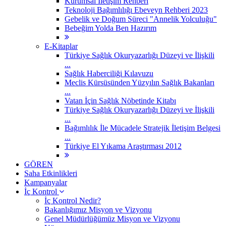
Kurumsal İletişim Rehberi
Teknoloji Bağımlılığı Ebeveyn Rehberi 2023
Gebelik ve Doğum Süreci "Annelik Yolculuğu"
Bebeğim Yolda Ben Hazırım
E-Kitaplar
Türkiye Sağlık Okuryazarlığı Düzeyi ve İlişkili
...
Sağlık Haberciliği Kılavuzu
Meclis Kürsüsünden Yüzyılın Sağlık Bakanları
...
Vatan İçin Sağlık Nöbetinde Kitabı
Türkiye Sağlık Okuryazarlığı Düzeyi ve İlişkili
...
Bağımlılık İle Mücadele Stratejik İletişim Belgesi
...
Türkiye El Yıkama Araştırması 2012
GÖREN
Saha Etkinlikleri
Kampanyalar
İç Kontrol
İç Kontrol Nedir?
Bakanlığımız Misyon ve Vizyonu
Genel Müdürlüğümüz Misyon ve Vizyonu