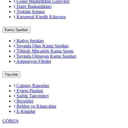
Genel Müdürlüğün Görevleri
Daire Başkanlıkları
Teşkilat Şeması
Kurumsal Kimlik Kılavuzu
Kamu Spotları
Radyo Spotları
Yayında Olan Kamu Spotları
Tütünle Mücadele Kamu Spotu
Yayında Olmayan Kamu Spotları
Animasyon Filmler
Yayınlar
Çalıştay Raporları
Eylem Planları
Sağlık Takvimleri
Broşürler
Rehber ve Kitapçıklar
E-Kitaplar
GÖREN