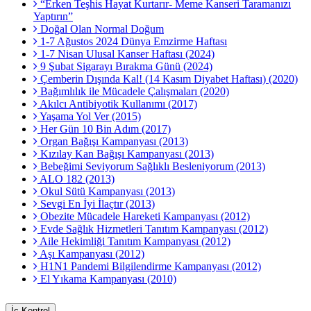
“Erken Teşhis Hayat Kurtarır- Meme Kanseri Taramanızı
Yaptırın”
Doğal Olan Normal Doğum
1-7 Ağustos 2024 Dünya Emzirme Haftası
1-7 Nisan Ulusal Kanser Haftası (2024)
9 Şubat Sigarayı Bırakma Günü (2024)
Çemberin Dışında Kal! (14 Kasım Diyabet Haftası) (2020)
Bağımlılık ile Mücadele Çalışmaları (2020)
Akılcı Antibiyotik Kullanımı (2017)
Yaşama Yol Ver (2015)
Her Gün 10 Bin Adım (2017)
Organ Bağışı Kampanyası (2013)
Kızılay Kan Bağışı Kampanyası (2013)
Bebeğimi Seviyorum Sağlıklı Besleniyorum (2013)
ALO 182 (2013)
Okul Sütü Kampanyası (2013)
Sevgi En İyi İlaçtır (2013)
Obezite Mücadele Hareketi Kampanyası (2012)
Evde Sağlık Hizmetleri Tanıtım Kampanyası (2012)
Aile Hekimliği Tanıtım Kampanyası (2012)
Aşı Kampanyası (2012)
H1N1 Pandemi Bilgilendirme Kampanyası (2012)
El Yıkama Kampanyası (2010)
İç Kontrol