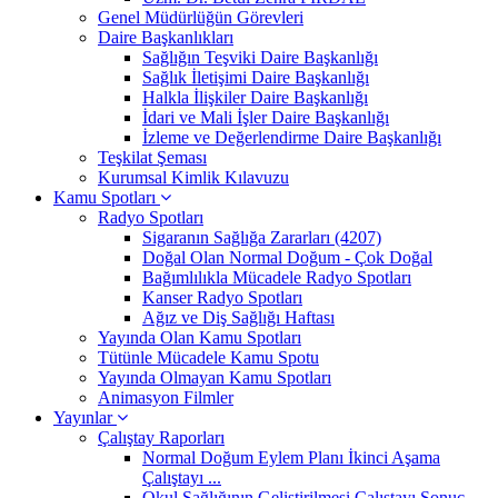
Genel Müdürlüğün Görevleri
Daire Başkanlıkları
Sağlığın Teşviki Daire Başkanlığı
Sağlık İletişimi Daire Başkanlığı
Halkla İlişkiler Daire Başkanlığı
İdari ve Mali İşler Daire Başkanlığı
İzleme ve Değerlendirme Daire Başkanlığı
Teşkilat Şeması
Kurumsal Kimlik Kılavuzu
Kamu Spotları
Radyo Spotları
Sigaranın Sağlığa Zararları (4207)
Doğal Olan Normal Doğum - Çok Doğal
Bağımlılıkla Mücadele Radyo Spotları
Kanser Radyo Spotları
Ağız ve Diş Sağlığı Haftası
Yayında Olan Kamu Spotları
Tütünle Mücadele Kamu Spotu
Yayında Olmayan Kamu Spotları
Animasyon Filmler
Yayınlar
Çalıştay Raporları
Normal Doğum Eylem Planı İkinci Aşama
Çalıştayı ...
Okul Sağlığının Geliştirilmesi Çalıştayı Sonuç ...