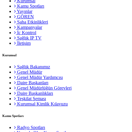
Kurumsal
Kamu Spotları
Yayınlar
GÖREN
Saha Etkinlikleri
Kampanyalar
İç Kontrol
Sağlık IP TV
İletişim
Kurumsal
Sağlık Bakanımız
Genel Müdür
Genel Müdür Yardımcısı
Daire Başkanları
Genel Müdürlüğün Görevleri
Daire Başkanlıkları
Teşkilat Şeması
Kurumsal Kimlik Kılavuzu
Kamu Spotları
Radyo Spotları