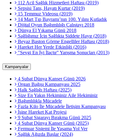
112 Acil Sağlık Hizmetleri Haftası (2019)
Sepsisi Tanı, Hayatı Kurtar (2019)
15 Temmuz Videosu (2019)
14 Mart Tıp Bayramı’nın 100. Yılını Kutladık
Dijital Oyun Bağımlılığı Çalıştayı 2018
Dünya El Yıkama Günü 2018
Sağlığımız İçin Sağlıkta Şiddete Hayır (2018)
Beyaz Baston Görme Engelliler Haftası (2018)
Hareket Her Yerde Etkinliği (2016)
"Sevgi En İyi İlaçtır" Yarışma Sonuçları (2013)
Kampanyalar
4 Şubat Dünya Kanser Günü 2026
Organ Bağışı Kampanyası 2025
Halk Sağlığı Haftası (2025)
Size En Yakın Hekiminiz Aile Hekiminiz
Bağımlılıkla Mücadele
Fazla Kilo İle Mücadele İletişim Kampanyası
İşine Hareket Kat Projesi
9 Şubat Sigarayı Bırakma Günü 2025
4 Şubat Dünya Kanser Günü (2025)
Fermuar Sistemi İle Yaşama Yol Ver
Sağlık Ağızda Başlar (2024)