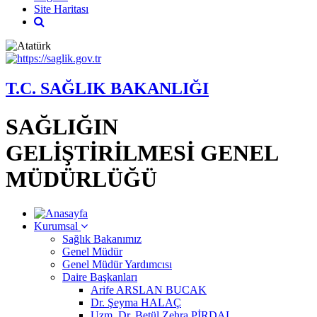
Site Haritası
T.C. SAĞLIK BAKANLIĞI
SAĞLIĞIN
GELİŞTİRİLMESİ GENEL
MÜDÜRLÜĞÜ
Kurumsal
Sağlık Bakanımız
Genel Müdür
Genel Müdür Yardımcısı
Daire Başkanları
Arife ARSLAN BUCAK
Dr. Şeyma HALAÇ
Uzm. Dr. Betül Zehra PİRDAL