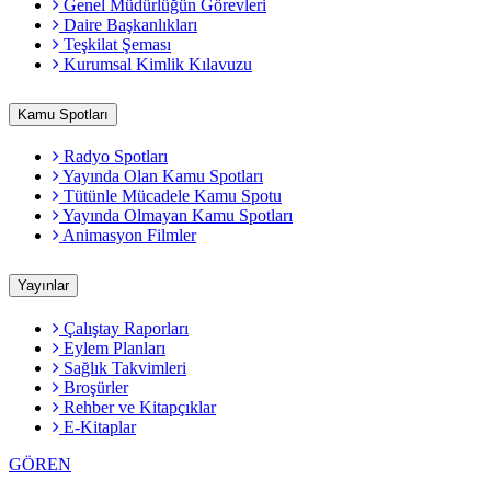
Genel Müdürlüğün Görevleri
Daire Başkanlıkları
Teşkilat Şeması
Kurumsal Kimlik Kılavuzu
Kamu Spotları
Radyo Spotları
Yayında Olan Kamu Spotları
Tütünle Mücadele Kamu Spotu
Yayında Olmayan Kamu Spotları
Animasyon Filmler
Yayınlar
Çalıştay Raporları
Eylem Planları
Sağlık Takvimleri
Broşürler
Rehber ve Kitapçıklar
E-Kitaplar
GÖREN