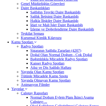
Genel Müdürlüğün Görevleri
Daire Başkanlıkları
Sağlığın Teşviki Daire Başkanlığı
Sağlık İletişimi Daire Başkanlığı
Halkla İlişkiler Daire Başkanlığı
İdari ve Mali İşler Daire Başkanlığı
İzleme ve Değerlendirme Daire Başkanlığı
Teşkilat Şeması
Kurumsal Kimlik Kılavuzu
Kamu Spotları
Radyo Spotları
Sigaranın Sağlığa Zararları (4207)
Doğal Olan Normal Doğum - Çok Doğal
Bağımlılıkla Mücadele Radyo Spotları
Kanser Radyo Spotları
Ağız ve Diş Sağlığı Haftası
Yayında Olan Kamu Spotları
Tütünle Mücadele Kamu Spotu
Yayında Olmayan Kamu Spotları
Animasyon Filmler
Yayınlar
Çalıştay Raporları
Normal Doğum Eylem Planı İkinci Aşama
Çalıştayı ...
Okul Sağlığının Geliştirilmesi Çalıştayı Sonuç ...