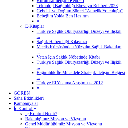
Kurumsal İletişim Rehberi
Teknoloji Bağımlılığı Ebeveyn Rehberi 2023
Gebelik ve Doğum Süreci "Annelik Yolculuğu"
Bebeğim Yolda Ben Hazırım
E-Kitaplar
Türkiye Sağlık Okuryazarlığı Düzeyi ve İlişkili
...
Sağlık Haberciliği Kılavuzu
Meclis Kürsüsünden Yüzyılın Sağlık Bakanları
...
Vatan İçin Sağlık Nöbetinde Kitabı
Türkiye Sağlık Okuryazarlığı Düzeyi ve İlişkili
...
Bağımlılık İle Mücadele Stratejik İletişim Belgesi
...
Türkiye El Yıkama Araştırması 2012
GÖREN
Saha Etkinlikleri
Kampanyalar
İç Kontrol
İç Kontrol Nedir?
Bakanlığımız Misyon ve Vizyonu
Genel Müdürlüğümüz Misyon ve Vizyonu