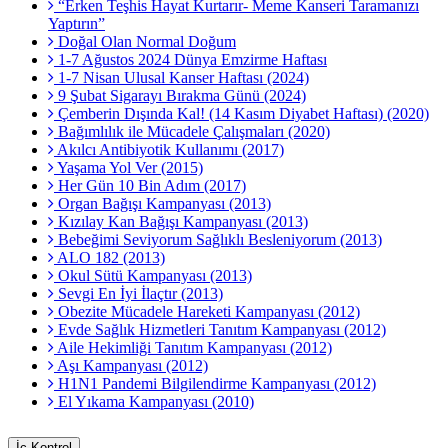
“Erken Teşhis Hayat Kurtarır- Meme Kanseri Taramanızı
Yaptırın”
Doğal Olan Normal Doğum
1-7 Ağustos 2024 Dünya Emzirme Haftası
1-7 Nisan Ulusal Kanser Haftası (2024)
9 Şubat Sigarayı Bırakma Günü (2024)
Çemberin Dışında Kal! (14 Kasım Diyabet Haftası) (2020)
Bağımlılık ile Mücadele Çalışmaları (2020)
Akılcı Antibiyotik Kullanımı (2017)
Yaşama Yol Ver (2015)
Her Gün 10 Bin Adım (2017)
Organ Bağışı Kampanyası (2013)
Kızılay Kan Bağışı Kampanyası (2013)
Bebeğimi Seviyorum Sağlıklı Besleniyorum (2013)
ALO 182 (2013)
Okul Sütü Kampanyası (2013)
Sevgi En İyi İlaçtır (2013)
Obezite Mücadele Hareketi Kampanyası (2012)
Evde Sağlık Hizmetleri Tanıtım Kampanyası (2012)
Aile Hekimliği Tanıtım Kampanyası (2012)
Aşı Kampanyası (2012)
H1N1 Pandemi Bilgilendirme Kampanyası (2012)
El Yıkama Kampanyası (2010)
İç Kontrol