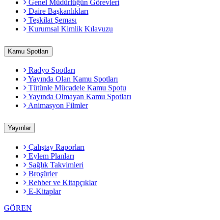
Genel Müdürlüğün Görevleri
Daire Başkanlıkları
Teşkilat Şeması
Kurumsal Kimlik Kılavuzu
Kamu Spotları
Radyo Spotları
Yayında Olan Kamu Spotları
Tütünle Mücadele Kamu Spotu
Yayında Olmayan Kamu Spotları
Animasyon Filmler
Yayınlar
Çalıştay Raporları
Eylem Planları
Sağlık Takvimleri
Broşürler
Rehber ve Kitapçıklar
E-Kitaplar
GÖREN