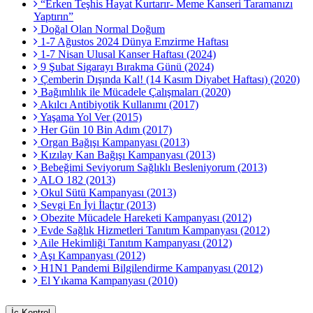
“Erken Teşhis Hayat Kurtarır- Meme Kanseri Taramanızı
Yaptırın”
Doğal Olan Normal Doğum
1-7 Ağustos 2024 Dünya Emzirme Haftası
1-7 Nisan Ulusal Kanser Haftası (2024)
9 Şubat Sigarayı Bırakma Günü (2024)
Çemberin Dışında Kal! (14 Kasım Diyabet Haftası) (2020)
Bağımlılık ile Mücadele Çalışmaları (2020)
Akılcı Antibiyotik Kullanımı (2017)
Yaşama Yol Ver (2015)
Her Gün 10 Bin Adım (2017)
Organ Bağışı Kampanyası (2013)
Kızılay Kan Bağışı Kampanyası (2013)
Bebeğimi Seviyorum Sağlıklı Besleniyorum (2013)
ALO 182 (2013)
Okul Sütü Kampanyası (2013)
Sevgi En İyi İlaçtır (2013)
Obezite Mücadele Hareketi Kampanyası (2012)
Evde Sağlık Hizmetleri Tanıtım Kampanyası (2012)
Aile Hekimliği Tanıtım Kampanyası (2012)
Aşı Kampanyası (2012)
H1N1 Pandemi Bilgilendirme Kampanyası (2012)
El Yıkama Kampanyası (2010)
İç Kontrol