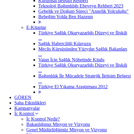
Kurumsal İletişim Rehberi
Teknoloji Bağımlılığı Ebeveyn Rehberi 2023
Gebelik ve Doğum Süreci "Annelik Yolculuğu"
Bebeğim Yolda Ben Hazırım
E-Kitaplar
Türkiye Sağlık Okuryazarlığı Düzeyi ve İlişkili
...
Sağlık Haberciliği Kılavuzu
Meclis Kürsüsünden Yüzyılın Sağlık Bakanları
...
Vatan İçin Sağlık Nöbetinde Kitabı
Türkiye Sağlık Okuryazarlığı Düzeyi ve İlişkili
...
Bağımlılık İle Mücadele Stratejik İletişim Belgesi
...
Türkiye El Yıkama Araştırması 2012
GÖREN
Saha Etkinlikleri
Kampanyalar
İç Kontrol
İç Kontrol Nedir?
Bakanlığımız Misyon ve Vizyonu
Genel Müdürlüğümüz Misyon ve Vizyonu