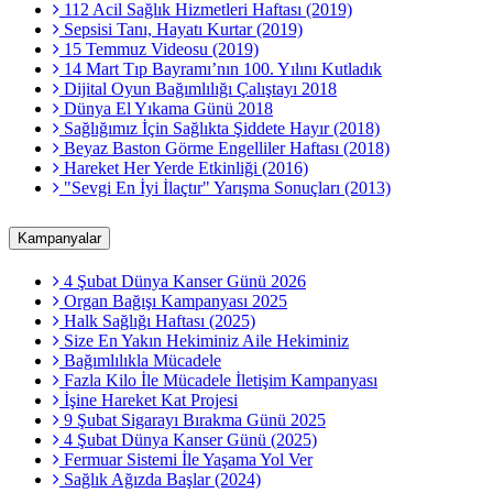
112 Acil Sağlık Hizmetleri Haftası (2019)
Sepsisi Tanı, Hayatı Kurtar (2019)
15 Temmuz Videosu (2019)
14 Mart Tıp Bayramı’nın 100. Yılını Kutladık
Dijital Oyun Bağımlılığı Çalıştayı 2018
Dünya El Yıkama Günü 2018
Sağlığımız İçin Sağlıkta Şiddete Hayır (2018)
Beyaz Baston Görme Engelliler Haftası (2018)
Hareket Her Yerde Etkinliği (2016)
"Sevgi En İyi İlaçtır" Yarışma Sonuçları (2013)
Kampanyalar
4 Şubat Dünya Kanser Günü 2026
Organ Bağışı Kampanyası 2025
Halk Sağlığı Haftası (2025)
Size En Yakın Hekiminiz Aile Hekiminiz
Bağımlılıkla Mücadele
Fazla Kilo İle Mücadele İletişim Kampanyası
İşine Hareket Kat Projesi
9 Şubat Sigarayı Bırakma Günü 2025
4 Şubat Dünya Kanser Günü (2025)
Fermuar Sistemi İle Yaşama Yol Ver
Sağlık Ağızda Başlar (2024)