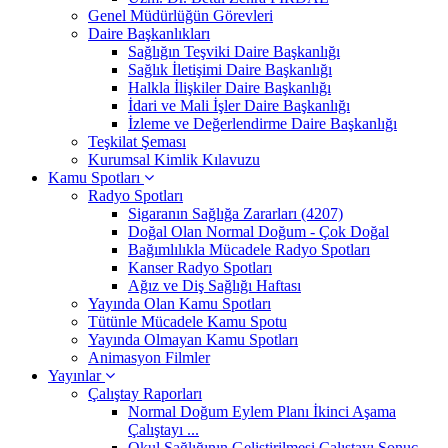
Genel Müdürlüğün Görevleri
Daire Başkanlıkları
Sağlığın Teşviki Daire Başkanlığı
Sağlık İletişimi Daire Başkanlığı
Halkla İlişkiler Daire Başkanlığı
İdari ve Mali İşler Daire Başkanlığı
İzleme ve Değerlendirme Daire Başkanlığı
Teşkilat Şeması
Kurumsal Kimlik Kılavuzu
Kamu Spotları
Radyo Spotları
Sigaranın Sağlığa Zararları (4207)
Doğal Olan Normal Doğum - Çok Doğal
Bağımlılıkla Mücadele Radyo Spotları
Kanser Radyo Spotları
Ağız ve Diş Sağlığı Haftası
Yayında Olan Kamu Spotları
Tütünle Mücadele Kamu Spotu
Yayında Olmayan Kamu Spotları
Animasyon Filmler
Yayınlar
Çalıştay Raporları
Normal Doğum Eylem Planı İkinci Aşama
Çalıştayı ...
Okul Sağlığının Geliştirilmesi Çalıştayı Sonuç ...