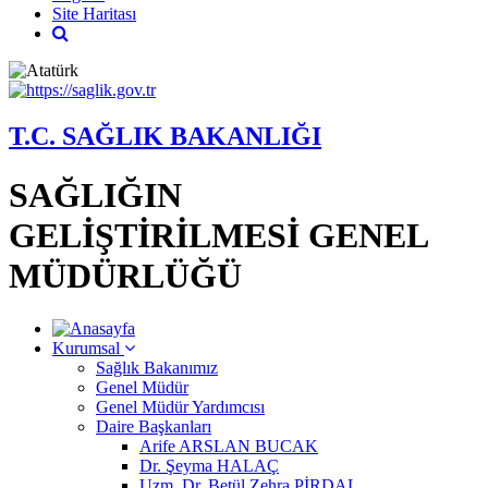
Site Haritası
T.C. SAĞLIK BAKANLIĞI
SAĞLIĞIN
GELİŞTİRİLMESİ GENEL
MÜDÜRLÜĞÜ
Kurumsal
Sağlık Bakanımız
Genel Müdür
Genel Müdür Yardımcısı
Daire Başkanları
Arife ARSLAN BUCAK
Dr. Şeyma HALAÇ
Uzm. Dr. Betül Zehra PİRDAL