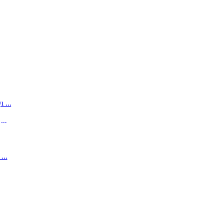
 ...
...
...