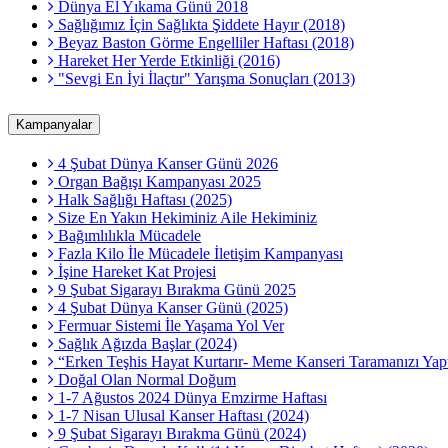
Dünya El Yıkama Günü 2018
Sağlığımız İçin Sağlıkta Şiddete Hayır (2018)
Beyaz Baston Görme Engelliler Haftası (2018)
Hareket Her Yerde Etkinliği (2016)
"Sevgi En İyi İlaçtır" Yarışma Sonuçları (2013)
Kampanyalar
4 Şubat Dünya Kanser Günü 2026
Organ Bağışı Kampanyası 2025
Halk Sağlığı Haftası (2025)
Size En Yakın Hekiminiz Aile Hekiminiz
Bağımlılıkla Mücadele
Fazla Kilo İle Mücadele İletişim Kampanyası
İşine Hareket Kat Projesi
9 Şubat Sigarayı Bırakma Günü 2025
4 Şubat Dünya Kanser Günü (2025)
Fermuar Sistemi İle Yaşama Yol Ver
Sağlık Ağızda Başlar (2024)
“Erken Teşhis Hayat Kurtarır- Meme Kanseri Taramanızı Yapt
Doğal Olan Normal Doğum
1-7 Ağustos 2024 Dünya Emzirme Haftası
1-7 Nisan Ulusal Kanser Haftası (2024)
9 Şubat Sigarayı Bırakma Günü (2024)