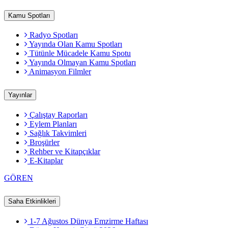
Kamu Spotları
Radyo Spotları
Yayında Olan Kamu Spotları
Tütünle Mücadele Kamu Spotu
Yayında Olmayan Kamu Spotları
Animasyon Filmler
Yayınlar
Çalıştay Raporları
Eylem Planları
Sağlık Takvimleri
Broşürler
Rehber ve Kitapçıklar
E-Kitaplar
GÖREN
Saha Etkinlikleri
1-7 Ağustos Dünya Emzirme Haftası