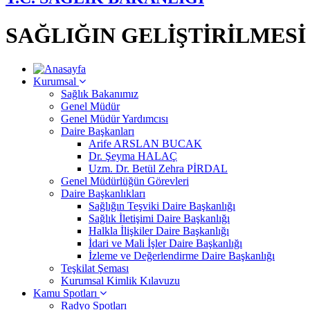
SAĞLIĞIN GELİŞTİRİLMES
Kurumsal
Sağlık Bakanımız
Genel Müdür
Genel Müdür Yardımcısı
Daire Başkanları
Arife ARSLAN BUCAK
Dr. Şeyma HALAÇ
Uzm. Dr. Betül Zehra PİRDAL
Genel Müdürlüğün Görevleri
Daire Başkanlıkları
Sağlığın Teşviki Daire Başkanlığı
Sağlık İletişimi Daire Başkanlığı
Halkla İlişkiler Daire Başkanlığı
İdari ve Mali İşler Daire Başkanlığı
İzleme ve Değerlendirme Daire Başkanlığı
Teşkilat Şeması
Kurumsal Kimlik Kılavuzu
Kamu Spotları
Radyo Spotları