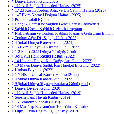
Dünya Hepatit Günü 2026
112 Acil Sağlık Hizmetleri Haftası (2025)
17-23 Kasım Toplum Ağız ve Diş Sağlığı Haftası (2025)
1–7 Ekim Normal Doğum Haftası (2025)
Psikoonkoloji Eğitimi
Gençlik Haftası ve Sağlıklı Genç Haftası Faaliyetleri
Sağlıklı Çocuk Sağlıklı Gelecek Programı
Risk İletişimi ve Toplum Katılımı Kapasite Geliştirme Eğitim
Toplum Ağız Diş Sağlığı Haftası 2023
4 Şubat Dünya Kanser Günü (2023)
15 Ekim Dünya El Yıkama Günü (2022)
1-2 Ekim 2022 Dünya Yürüyüş Günü
3-9 Eylül Halk Sağlığı Haftası (2022)
14 Haziran Dünya Kan Bağışçıları Günü (2022)
10 Mayıs Dünya Sağlık İçin Hareket Et Günü (2022)
Kurban Bayramı (2022)
1-7 Nisan Ulusal Kanser Haftası (2022)
4 Şubat Dünya Kanser Günü (2022)
9 Şubat Dünya Sigarayı Bırakma Günü (2021)
Dünya Diyabet Günü (2020)
112 Acil Sağlık Hizmetleri Haftası (2019)
Sepsisi Tanı, Hayatı Kurtar (2019)
15 Temmuz Videosu (2019)
14 Mart Tıp Bayramı’nın 100. Yılını Kutladık
Dijital Oyun Bağımlılığı Çalıştayı 2018