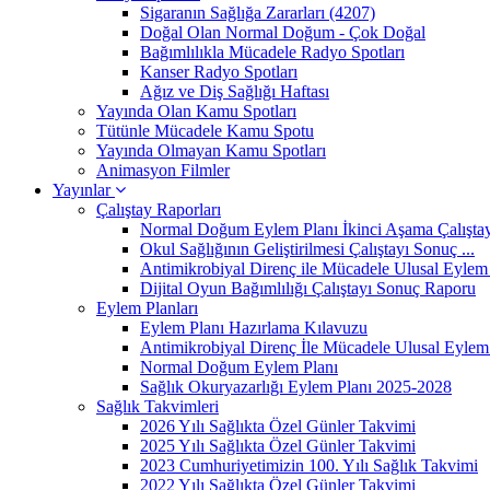
Sigaranın Sağlığa Zararları (4207)
Doğal Olan Normal Doğum - Çok Doğal
Bağımlılıkla Mücadele Radyo Spotları
Kanser Radyo Spotları
Ağız ve Diş Sağlığı Haftası
Yayında Olan Kamu Spotları
Tütünle Mücadele Kamu Spotu
Yayında Olmayan Kamu Spotları
Animasyon Filmler
Yayınlar
Çalıştay Raporları
Normal Doğum Eylem Planı İkinci Aşama Çalıştayı
Okul Sağlığının Geliştirilmesi Çalıştayı Sonuç ...
Antimikrobiyal Direnç ile Mücadele Ulusal Eylem 
Dijital Oyun Bağımlılığı Çalıştayı Sonuç Raporu
Eylem Planları
Eylem Planı Hazırlama Kılavuzu
Antimikrobiyal Direnç İle Mücadele Ulusal Eylem 
Normal Doğum Eylem Planı
Sağlık Okuryazarlığı Eylem Planı 2025-2028
Sağlık Takvimleri
2026 Yılı Sağlıkta Özel Günler Takvimi
2025 Yılı Sağlıkta Özel Günler Takvimi
2023 Cumhuriyetimizin 100. Yılı Sağlık Takvimi
2022 Yılı Sağlıkta Özel Günler Takvimi