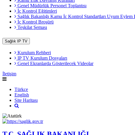
Kamu Etik Davranış Kuralları
Genel Müdürlük Personel Toplantısı
İç Kontrol Eğitimleri
Sağlık Bakanlığı Kamu İç Kontrol Standartları Uyum Eylem 
İç Kontrol Broşürü
Teşkilat Şeması
Sağlık IP TV
Kurulum Rehberi
IP TV Kurulum Dosyaları
Genel Ekranlarda Gösterilecek Videolar
İletişim
Türkçe
English
Site Haritası
T.C. SAĞLIK BAKANLIĞI