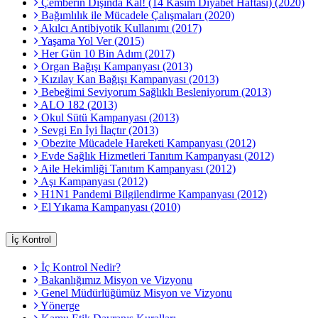
Çemberin Dışında Kal! (14 Kasım Diyabet Haftası) (2020)
Bağımlılık ile Mücadele Çalışmaları (2020)
Akılcı Antibiyotik Kullanımı (2017)
Yaşama Yol Ver (2015)
Her Gün 10 Bin Adım (2017)
Organ Bağışı Kampanyası (2013)
Kızılay Kan Bağışı Kampanyası (2013)
Bebeğimi Seviyorum Sağlıklı Besleniyorum (2013)
ALO 182 (2013)
Okul Sütü Kampanyası (2013)
Sevgi En İyi İlaçtır (2013)
Obezite Mücadele Hareketi Kampanyası (2012)
Evde Sağlık Hizmetleri Tanıtım Kampanyası (2012)
Aile Hekimliği Tanıtım Kampanyası (2012)
Aşı Kampanyası (2012)
H1N1 Pandemi Bilgilendirme Kampanyası (2012)
El Yıkama Kampanyası (2010)
İç Kontrol
İç Kontrol Nedir?
Bakanlığımız Misyon ve Vizyonu
Genel Müdürlüğümüz Misyon ve Vizyonu
Yönerge