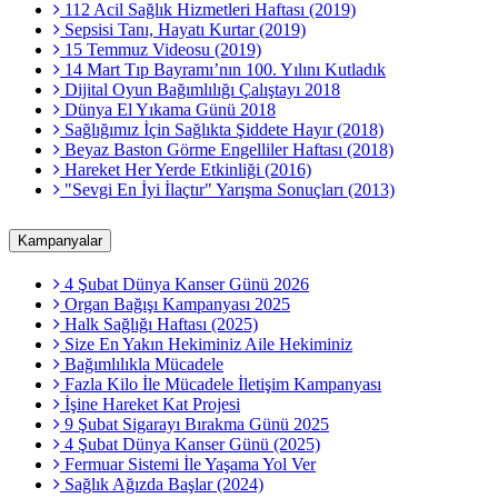
112 Acil Sağlık Hizmetleri Haftası (2019)
Sepsisi Tanı, Hayatı Kurtar (2019)
15 Temmuz Videosu (2019)
14 Mart Tıp Bayramı’nın 100. Yılını Kutladık
Dijital Oyun Bağımlılığı Çalıştayı 2018
Dünya El Yıkama Günü 2018
Sağlığımız İçin Sağlıkta Şiddete Hayır (2018)
Beyaz Baston Görme Engelliler Haftası (2018)
Hareket Her Yerde Etkinliği (2016)
"Sevgi En İyi İlaçtır" Yarışma Sonuçları (2013)
Kampanyalar
4 Şubat Dünya Kanser Günü 2026
Organ Bağışı Kampanyası 2025
Halk Sağlığı Haftası (2025)
Size En Yakın Hekiminiz Aile Hekiminiz
Bağımlılıkla Mücadele
Fazla Kilo İle Mücadele İletişim Kampanyası
İşine Hareket Kat Projesi
9 Şubat Sigarayı Bırakma Günü 2025
4 Şubat Dünya Kanser Günü (2025)
Fermuar Sistemi İle Yaşama Yol Ver
Sağlık Ağızda Başlar (2024)