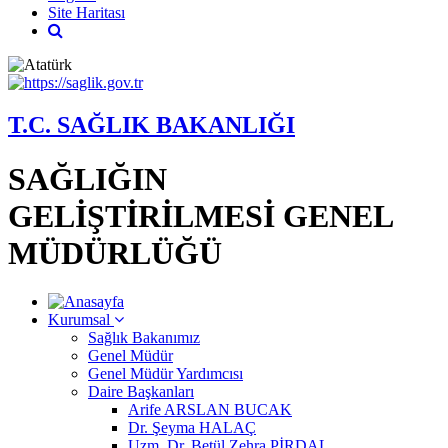
Site Haritası
T.C. SAĞLIK BAKANLIĞI
SAĞLIĞIN
GELİŞTİRİLMESİ GENEL
MÜDÜRLÜĞÜ
Kurumsal
Sağlık Bakanımız
Genel Müdür
Genel Müdür Yardımcısı
Daire Başkanları
Arife ARSLAN BUCAK
Dr. Şeyma HALAÇ
Uzm. Dr. Betül Zehra PİRDAL