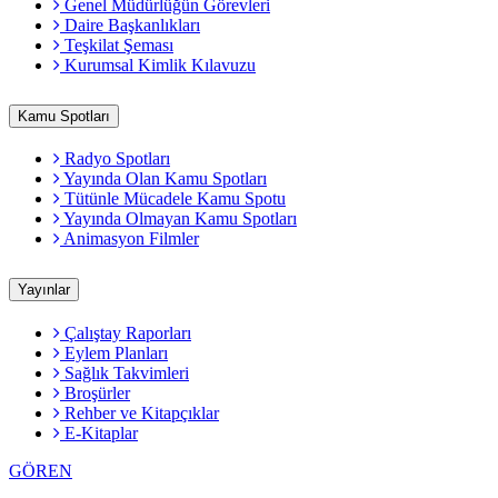
Genel Müdürlüğün Görevleri
Daire Başkanlıkları
Teşkilat Şeması
Kurumsal Kimlik Kılavuzu
Kamu Spotları
Radyo Spotları
Yayında Olan Kamu Spotları
Tütünle Mücadele Kamu Spotu
Yayında Olmayan Kamu Spotları
Animasyon Filmler
Yayınlar
Çalıştay Raporları
Eylem Planları
Sağlık Takvimleri
Broşürler
Rehber ve Kitapçıklar
E-Kitaplar
GÖREN