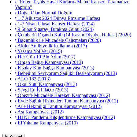
“Erken Teşhis Hayat Kurtarır- Meme Kanseri Taramanızı
Yaptırın”
Doğal Olan Normal Doğum
1-7 Ağustos 2024 Dünya Emzirme Haftası
1-7 Nisan Ulusal Kanser Haftası (2024)
9 Şubat Sigarayı Bırakma Günü (2024)
Çemberin Dışında Kal! (14 Kasım Diyabet Haftası) (2020)
Bağımlılık ile Mücadele Çalışmaları (2020)
Akılcı Antibiyotik Kullanımı (2017)
Yaşama Yol Ver (2015)
Her Gün 10 Bin Adım (2017)
Organ Bağışı Kampanyası (2013)
Kızılay Kan Bağışı Kampanyası (2013)
Bebeğimi Seviyorum Sağlıklı Besleniyorum (2013)
ALO 182 (2013)
Okul Sütü Kampanyası (2013)
Sevgi En İyi İlaçtır (2013)
Obezite Mücadele Hareketi Kampanyası (2012)
Evde Sağlık Hizmetleri Tanıtım Kampanyası (2012)
Aile Hekimliği Tanıtım Kampanyası (2012)
Aşı Kampanyası (2012)
H1N1 Pandemi Bilgilendirme Kampanyası (2012)
El Yıkama Kampanyası (2010)
İç Kontrol