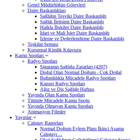
Genel Müdürlüğün Görevleri
Daire Başkanlıkları
Sağlığın Teşviki Daire Başkanlığı
Sağlık İletişimi Daire Başkanlığı
Halkla İlişkiler Daire Başkanlığı
İdari ve Mali İşler Daire Başkanlığı
İzleme ve Değerlendirme Daire Başkanlığı
Teşkilat Şeması
Kurumsal Kimlik Kılavuzu
Kamu Spotları
Radyo Spotları
Sigaranın Sağlığa Zararları (4207)
Doğal Olan Normal Doğum - Çok Doğal
Bağımlılıkla Mücadele Radyo Spotları
Kanser Radyo Spotları
Ağız ve Diş Sağlığı Haftası
Yayında Olan Kamu Spotları
Tütünle Mücadele Kamu Spotu
Yayında Olmayan Kamu Spotları
Animasyon Filmler
Yayınlar
Çalıştay Raporları
Normal Doğum Eylem Planı İkinci Aşama
Çalıştayı ...
Okul Sağlığının Geliştirilmesi Çalıştayı Sonuç ...