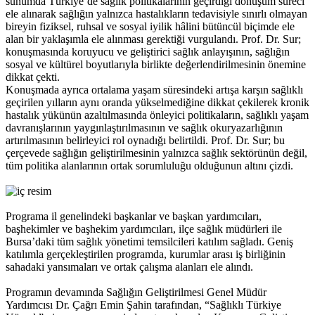
sunumda Türkiye’de sağlık politikalarının geçirdiği dönüşüm süreci
ele alınarak sağlığın yalnızca hastalıkların tedavisiyle sınırlı olmayan
bireyin fiziksel, ruhsal ve sosyal iyilik hâlini bütüncül biçimde ele
alan bir yaklaşımla ele alınması gerektiği vurgulandı. Prof. Dr. Sur;
konuşmasında koruyucu ve geliştirici sağlık anlayışının, sağlığın
sosyal ve kültürel boyutlarıyla birlikte değerlendirilmesinin önemine
dikkat çekti.
Konuşmada ayrıca ortalama yaşam süresindeki artışa karşın sağlıklı
geçirilen yılların aynı oranda yükselmediğine dikkat çekilerek kronik
hastalık yükünün azaltılmasında önleyici politikaların, sağlıklı yaşam
davranışlarının yaygınlaştırılmasının ve sağlık okuryazarlığının
artırılmasının belirleyici rol oynadığı belirtildi. Prof. Dr. Sur; bu
çerçevede sağlığın geliştirilmesinin yalnızca sağlık sektörünün değil,
tüm politika alanlarının ortak sorumluluğu olduğunun altını çizdi.
Programa il genelindeki başkanlar ve başkan yardımcıları,
başhekimler ve başhekim yardımcıları, ilçe sağlık müdürleri ile
Bursa’daki tüm sağlık yönetimi temsilcileri katılım sağladı. Geniş
katılımla gerçekleştirilen programda, kurumlar arası iş birliğinin
sahadaki yansımaları ve ortak çalışma alanları ele alındı.
Programın devamında Sağlığın Geliştirilmesi Genel Müdür
Yardımcısı Dr. Çağrı Emin Şahin tarafından, “Sağlıklı Türkiye