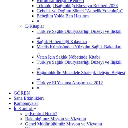
Kurumsal İletişim Rehberi
Teknoloji Bağımlılığı Ebeveyn Rehberi 2023
Gebelik ve Doğum Süreci "Annelik Yolculuğu"
Bebeğim Yolda Ben Hazırım
E-Kitaplar
Türkiye Sağlık Okuryazarlığı Düzeyi ve İlişkili
...
Sağlık Haberciliği Kılavuzu
Meclis Kürsüsünden Yüzyılın Sağlık Bakanları
...
Vatan İçin Sağlık Nöbetinde Kitabı
Türkiye Sağlık Okuryazarlığı Düzeyi ve İlişkili
...
Bağımlılık İle Mücadele Stratejik İletişim Belgesi
...
Türkiye El Yıkama Araştırması 2012
GÖREN
Saha Etkinlikleri
Kampanyalar
İç Kontrol
İç Kontrol Nedir?
Bakanlığımız Misyon ve Vizyonu
Genel Müdürlüğümüz Misyon ve Vizyonu