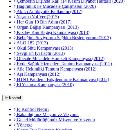
Çemberin Dışında Kal! (14 Kasım Diyabet Haftası) (2020)
Bağımlılık ile Mücadele Çalışmaları (2020)
Akılcı Antibiyotik Kullanımı (2017)
Yaşama Yol Ver (2015)
Her Gün 10 Bin Adım (2017)
Organ Bağışı Kampanyası (2013)
Kızılay Kan Bağışı Kampanyası (2013)
Bebeğimi Seviyorum Sağlıklı Besleniyorum (2013)
ALO 182 (2013)
Okul Sütü Kampanyası (2013)
Sevgi En İyi İlaçtır (2013)
Obezite Mücadele Hareketi Kampanyası (2012)
Evde Sağlık Hizmetleri Tanıtım Kampanyası (2012)
Aile Hekimliği Tanıtım Kampanyası (2012)
Aşı Kampanyası (2012)
H1N1 Pandemi Bilgilendirme Kampanyası (2012)
El Yıkama Kampanyası (2010)
İç Kontrol
İç Kontrol Nedir?
Bakanlığımız Misyon ve Vizyonu
Genel Müdürlüğümüz Misyon ve Vizyonu
Yönerge