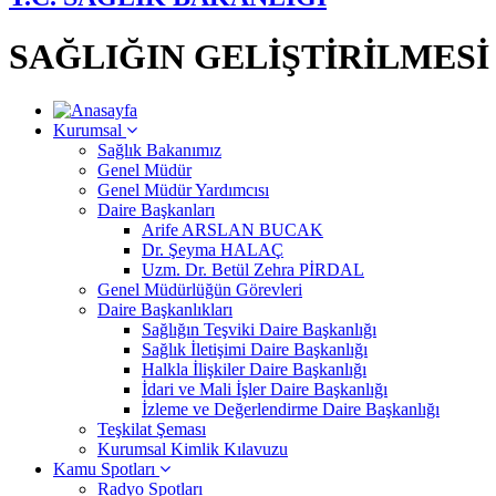
SAĞLIĞIN GELİŞTİRİLMES
Kurumsal
Sağlık Bakanımız
Genel Müdür
Genel Müdür Yardımcısı
Daire Başkanları
Arife ARSLAN BUCAK
Dr. Şeyma HALAÇ
Uzm. Dr. Betül Zehra PİRDAL
Genel Müdürlüğün Görevleri
Daire Başkanlıkları
Sağlığın Teşviki Daire Başkanlığı
Sağlık İletişimi Daire Başkanlığı
Halkla İlişkiler Daire Başkanlığı
İdari ve Mali İşler Daire Başkanlığı
İzleme ve Değerlendirme Daire Başkanlığı
Teşkilat Şeması
Kurumsal Kimlik Kılavuzu
Kamu Spotları
Radyo Spotları