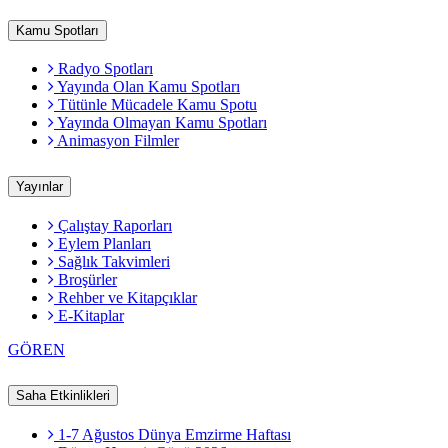
Kamu Spotları
Radyo Spotları
Yayında Olan Kamu Spotları
Tütünle Mücadele Kamu Spotu
Yayında Olmayan Kamu Spotları
Animasyon Filmler
Yayınlar
Çalıştay Raporları
Eylem Planları
Sağlık Takvimleri
Broşürler
Rehber ve Kitapçıklar
E-Kitaplar
GÖREN
Saha Etkinlikleri
1-7 Ağustos Dünya Emzirme Haftası