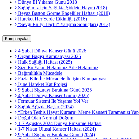
Dünya El Yıkama Günü 2018
Sağlığımız İçin Sağlıkta Şiddete Hayır (2018)
Beyaz Baston Görme Engelliler Haftası (2018)
Hareket Her Yerde Etkinliği (2016)
"Sevgi En İyi İlaçtır" Yarışma Sonuçları (2013)
Kampanyalar
4 Şubat Dünya Kanser Günü 2026
Organ Bağışı Kampanyası 2025
Halk Sağlığı Haftası (2025)
Size En Yakın Hekiminiz Aile Hekiminiz
Bağımlılıkla Mücadele
Fazla Kilo İle Mücadele İletişim Kampanyası
İşine Hareket Kat Projesi
9 Şubat Sigarayı Bırakma Günü 2025
4 Şubat Dünya Kanser Günü (2025)
Fermuar Sistemi İle Yaşama Yol Ver
Sağlık Ağızda Başlar (2024)
“Erken Teşhis Hayat Kurtarır- Meme Kanseri Taramanızı Yapt
Doğal Olan Normal Doğum
1-7 Ağustos 2024 Dünya Emzirme Haftası
1-7 Nisan Ulusal Kanser Haftası (2024)
9 Şubat Sigarayı Bırakma Günü (2024)