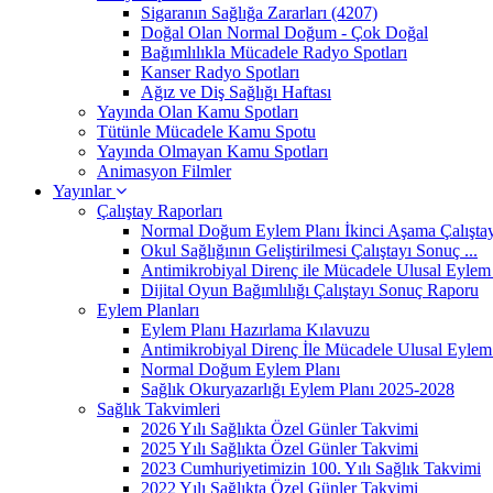
Sigaranın Sağlığa Zararları (4207)
Doğal Olan Normal Doğum - Çok Doğal
Bağımlılıkla Mücadele Radyo Spotları
Kanser Radyo Spotları
Ağız ve Diş Sağlığı Haftası
Yayında Olan Kamu Spotları
Tütünle Mücadele Kamu Spotu
Yayında Olmayan Kamu Spotları
Animasyon Filmler
Yayınlar
Çalıştay Raporları
Normal Doğum Eylem Planı İkinci Aşama Çalıştayı
Okul Sağlığının Geliştirilmesi Çalıştayı Sonuç ...
Antimikrobiyal Direnç ile Mücadele Ulusal Eylem 
Dijital Oyun Bağımlılığı Çalıştayı Sonuç Raporu
Eylem Planları
Eylem Planı Hazırlama Kılavuzu
Antimikrobiyal Direnç İle Mücadele Ulusal Eylem 
Normal Doğum Eylem Planı
Sağlık Okuryazarlığı Eylem Planı 2025-2028
Sağlık Takvimleri
2026 Yılı Sağlıkta Özel Günler Takvimi
2025 Yılı Sağlıkta Özel Günler Takvimi
2023 Cumhuriyetimizin 100. Yılı Sağlık Takvimi
2022 Yılı Sağlıkta Özel Günler Takvimi