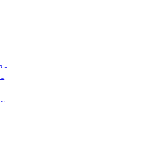
 ...
...
...