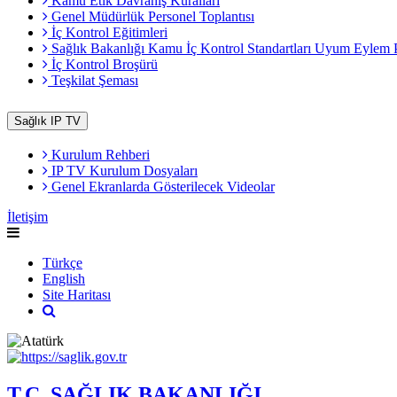
Kamu Etik Davranış Kuralları
Genel Müdürlük Personel Toplantısı
İç Kontrol Eğitimleri
Sağlık Bakanlığı Kamu İç Kontrol Standartları Uyum Eylem 
İç Kontrol Broşürü
Teşkilat Şeması
Sağlık IP TV
Kurulum Rehberi
IP TV Kurulum Dosyaları
Genel Ekranlarda Gösterilecek Videolar
İletişim
Türkçe
English
Site Haritası
T.C. SAĞLIK BAKANLIĞI