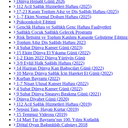
Dünya Hepatit Günü 2026
112 Acil Sağlık Hizmetleri Haftası (2025)
17-23 Kasım Toplum Ağız ve Diş Sağlığı Haftası (2025)
1–7 Ekim Normal Doğum Haftası (2025)
Psikoonkoloji Eğitimi
Gençlik Haftası ve Sağlıklı Genç Haftası Faaliyetleri
Sağlıklı Çocuk Sağlıklı Gelecek Programı
Risk İletişimi ve Toplum Katılımı Kapasite Geliştirme Eğitim
Toplum Ağız Diş Sağlığı Haftası 2023
4 Şubat Dünya Kanser Günü (2023)
15 Ekim Dünya El Yıkama Günü (2022)
1-2 Ekim 2022 Dünya Yürüyüş Günü
3-9 Eylül Halk Sağlığı Haftası (2022)
14 Haziran Dünya Kan Bağışçıları Günü (2022)
10 Mayıs Dünya Sağlık İçin Hareket Et Günü (2022)
Kurban Bayramı (2022)
1-7 Nisan Ulusal Kanser Haftası (2022)
4 Şubat Dünya Kanser Günü (2022)
9 Şubat Dünya Sigarayı Bırakma Günü (2021)
Dünya Diyabet Günü (2020)
112 Acil Sağlık Hizmetleri Haftası (2019)
Sepsisi Tanı, Hayatı Kurtar (2019)
15 Temmuz Videosu (2019)
14 Mart Tıp Bayramı’nın 100. Yılını Kutladık
Dijital Oyun Bağımlılığı Çalıştayı 2018