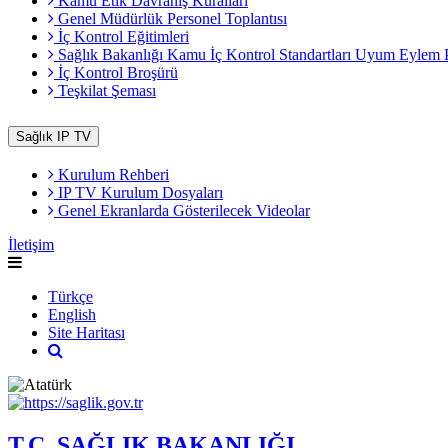
Kamu Etik Davranış Kuralları
Genel Müdürlük Personel Toplantısı
İç Kontrol Eğitimleri
Sağlık Bakanlığı Kamu İç Kontrol Standartları Uyum Eylem 
İç Kontrol Broşürü
Teşkilat Şeması
Sağlık IP TV
Kurulum Rehberi
IP TV Kurulum Dosyaları
Genel Ekranlarda Gösterilecek Videolar
İletişim
Türkçe
English
Site Haritası
T.C. SAĞLIK BAKANLIĞI