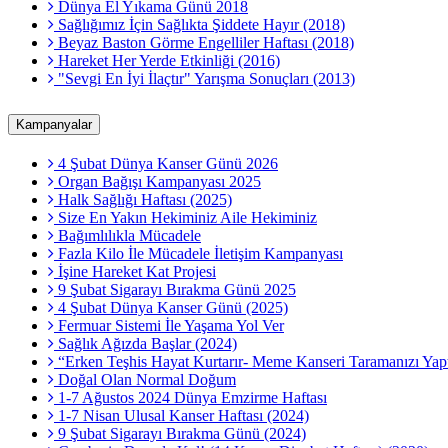
Dünya El Yıkama Günü 2018
Sağlığımız İçin Sağlıkta Şiddete Hayır (2018)
Beyaz Baston Görme Engelliler Haftası (2018)
Hareket Her Yerde Etkinliği (2016)
"Sevgi En İyi İlaçtır" Yarışma Sonuçları (2013)
Kampanyalar
4 Şubat Dünya Kanser Günü 2026
Organ Bağışı Kampanyası 2025
Halk Sağlığı Haftası (2025)
Size En Yakın Hekiminiz Aile Hekiminiz
Bağımlılıkla Mücadele
Fazla Kilo İle Mücadele İletişim Kampanyası
İşine Hareket Kat Projesi
9 Şubat Sigarayı Bırakma Günü 2025
4 Şubat Dünya Kanser Günü (2025)
Fermuar Sistemi İle Yaşama Yol Ver
Sağlık Ağızda Başlar (2024)
“Erken Teşhis Hayat Kurtarır- Meme Kanseri Taramanızı Yapt
Doğal Olan Normal Doğum
1-7 Ağustos 2024 Dünya Emzirme Haftası
1-7 Nisan Ulusal Kanser Haftası (2024)
9 Şubat Sigarayı Bırakma Günü (2024)