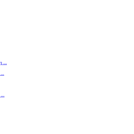
 ...
...
...