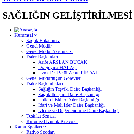
SAĞLIĞIN GELİŞTİRİLMES
Kurumsal
Sağlık Bakanımız
Genel Müdür
Genel Müdür Yardımcısı
Daire Başkanları
Arife ARSLAN BUCAK
Dr. Şeyma HALAÇ
Uzm. Dr. Betül Zehra PİRDAL
Genel Müdürlüğün Görevleri
Daire Başkanlıkları
Sağlığın Teşviki Daire Başkanlığı
Sağlık İletişimi Daire Başkanlığı
Halkla İlişkiler Daire Başkanlığı
İdari ve Mali İşler Daire Başkanlığı
İzleme ve Değerlendirme Daire Başkanlığı
Teşkilat Şeması
Kurumsal Kimlik Kılavuzu
Kamu Spotları
Radyo Spotları