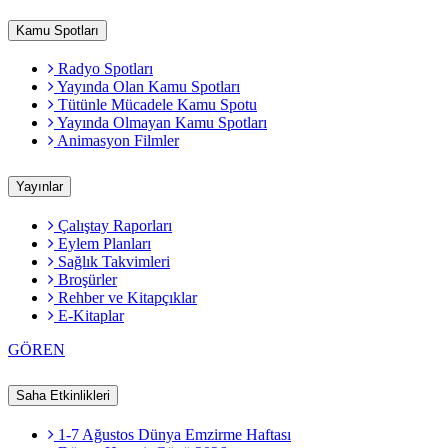
Kamu Spotları
Radyo Spotları
Yayında Olan Kamu Spotları
Tütünle Mücadele Kamu Spotu
Yayında Olmayan Kamu Spotları
Animasyon Filmler
Yayınlar
Çalıştay Raporları
Eylem Planları
Sağlık Takvimleri
Broşürler
Rehber ve Kitapçıklar
E-Kitaplar
GÖREN
Saha Etkinlikleri
1-7 Ağustos Dünya Emzirme Haftası