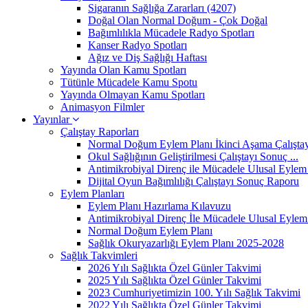
Sigaranın Sağlığa Zararları (4207)
Doğal Olan Normal Doğum - Çok Doğal
Bağımlılıkla Mücadele Radyo Spotları
Kanser Radyo Spotları
Ağız ve Diş Sağlığı Haftası
Yayında Olan Kamu Spotları
Tütünle Mücadele Kamu Spotu
Yayında Olmayan Kamu Spotları
Animasyon Filmler
Yayınlar
Çalıştay Raporları
Normal Doğum Eylem Planı İkinci Aşama Çalıştayı
Okul Sağlığının Geliştirilmesi Çalıştayı Sonuç ...
Antimikrobiyal Direnç ile Mücadele Ulusal Eylem 
Dijital Oyun Bağımlılığı Çalıştayı Sonuç Raporu
Eylem Planları
Eylem Planı Hazırlama Kılavuzu
Antimikrobiyal Direnç İle Mücadele Ulusal Eylem 
Normal Doğum Eylem Planı
Sağlık Okuryazarlığı Eylem Planı 2025-2028
Sağlık Takvimleri
2026 Yılı Sağlıkta Özel Günler Takvimi
2025 Yılı Sağlıkta Özel Günler Takvimi
2023 Cumhuriyetimizin 100. Yılı Sağlık Takvimi
2022 Yılı Sağlıkta Özel Günler Takvimi