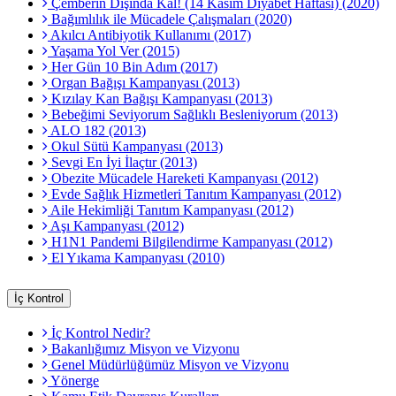
Çemberin Dışında Kal! (14 Kasım Diyabet Haftası) (2020)
Bağımlılık ile Mücadele Çalışmaları (2020)
Akılcı Antibiyotik Kullanımı (2017)
Yaşama Yol Ver (2015)
Her Gün 10 Bin Adım (2017)
Organ Bağışı Kampanyası (2013)
Kızılay Kan Bağışı Kampanyası (2013)
Bebeğimi Seviyorum Sağlıklı Besleniyorum (2013)
ALO 182 (2013)
Okul Sütü Kampanyası (2013)
Sevgi En İyi İlaçtır (2013)
Obezite Mücadele Hareketi Kampanyası (2012)
Evde Sağlık Hizmetleri Tanıtım Kampanyası (2012)
Aile Hekimliği Tanıtım Kampanyası (2012)
Aşı Kampanyası (2012)
H1N1 Pandemi Bilgilendirme Kampanyası (2012)
El Yıkama Kampanyası (2010)
İç Kontrol
İç Kontrol Nedir?
Bakanlığımız Misyon ve Vizyonu
Genel Müdürlüğümüz Misyon ve Vizyonu
Yönerge