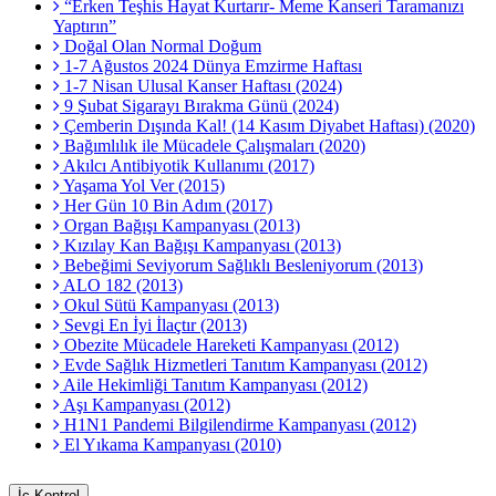
“Erken Teşhis Hayat Kurtarır- Meme Kanseri Taramanızı
Yaptırın”
Doğal Olan Normal Doğum
1-7 Ağustos 2024 Dünya Emzirme Haftası
1-7 Nisan Ulusal Kanser Haftası (2024)
9 Şubat Sigarayı Bırakma Günü (2024)
Çemberin Dışında Kal! (14 Kasım Diyabet Haftası) (2020)
Bağımlılık ile Mücadele Çalışmaları (2020)
Akılcı Antibiyotik Kullanımı (2017)
Yaşama Yol Ver (2015)
Her Gün 10 Bin Adım (2017)
Organ Bağışı Kampanyası (2013)
Kızılay Kan Bağışı Kampanyası (2013)
Bebeğimi Seviyorum Sağlıklı Besleniyorum (2013)
ALO 182 (2013)
Okul Sütü Kampanyası (2013)
Sevgi En İyi İlaçtır (2013)
Obezite Mücadele Hareketi Kampanyası (2012)
Evde Sağlık Hizmetleri Tanıtım Kampanyası (2012)
Aile Hekimliği Tanıtım Kampanyası (2012)
Aşı Kampanyası (2012)
H1N1 Pandemi Bilgilendirme Kampanyası (2012)
El Yıkama Kampanyası (2010)
İç Kontrol