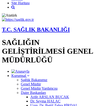
Site Haritası
T.C. SAĞLIK BAKANLIĞI
SAĞLIĞIN
GELİŞTİRİLMESİ GENEL
MÜDÜRLÜĞÜ
Kurumsal
Sağlık Bakanımız
Genel Müdür
Genel Müdür Yardımcısı
Daire Başkanları
Arife ARSLAN BUCAK
Dr. Şeyma HALAÇ
Uzm. Dr. Betül Zehra PİRDAL