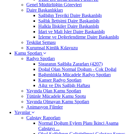
Genel Müdürlüğün Görevleri
Daire Başkanlıkları
Sağlığın Teşviki Daire Başkanlığı
Sağlık İletişimi Daire Başkanlığı
Halkla İlişkiler Daire Başkanlığı
İdari ve Mali İşler Daire Başkanlığı
İzleme ve Değerlendirme Daire Başkanlığı
Teşkilat Şeması
Kurumsal Kimlik Kılavuzu
Kamu Spotları
Radyo Spotları
Sigaranın Sağlığa Zararları (4207)
Doğal Olan Normal Doğum - Çok Doğal
Bağımlılıkla Mücadele Radyo Spotları
Kanser Radyo Spotları
Ağız ve Diş Sağlığı Haftası
Yayında Olan Kamu Spotları
Tütünle Mücadele Kamu Spotu
Yayında Olmayan Kamu Spotları
Animasyon Filmler
Yayınlar
Çalıştay Raporları
Normal Doğum Eylem Planı İkinci Aşama
Çalıştayı ...
Okul Sağlığının Geliştirilmesi Çalıştayı Sonuç ...