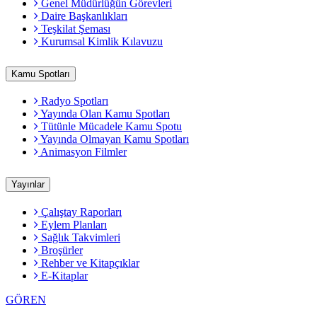
Genel Müdürlüğün Görevleri
Daire Başkanlıkları
Teşkilat Şeması
Kurumsal Kimlik Kılavuzu
Kamu Spotları
Radyo Spotları
Yayında Olan Kamu Spotları
Tütünle Mücadele Kamu Spotu
Yayında Olmayan Kamu Spotları
Animasyon Filmler
Yayınlar
Çalıştay Raporları
Eylem Planları
Sağlık Takvimleri
Broşürler
Rehber ve Kitapçıklar
E-Kitaplar
GÖREN