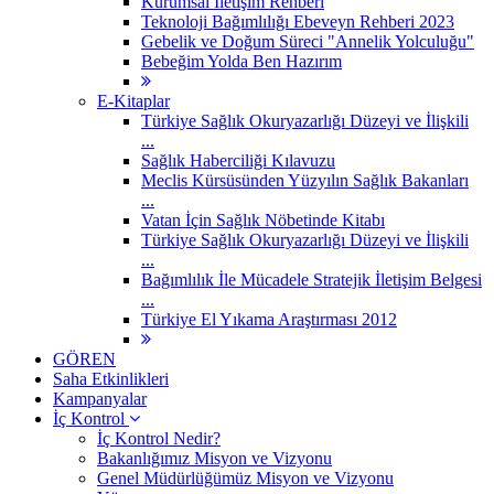
Kurumsal İletişim Rehberi
Teknoloji Bağımlılığı Ebeveyn Rehberi 2023
Gebelik ve Doğum Süreci "Annelik Yolculuğu"
Bebeğim Yolda Ben Hazırım
E-Kitaplar
Türkiye Sağlık Okuryazarlığı Düzeyi ve İlişkili
...
Sağlık Haberciliği Kılavuzu
Meclis Kürsüsünden Yüzyılın Sağlık Bakanları
...
Vatan İçin Sağlık Nöbetinde Kitabı
Türkiye Sağlık Okuryazarlığı Düzeyi ve İlişkili
...
Bağımlılık İle Mücadele Stratejik İletişim Belgesi
...
Türkiye El Yıkama Araştırması 2012
GÖREN
Saha Etkinlikleri
Kampanyalar
İç Kontrol
İç Kontrol Nedir?
Bakanlığımız Misyon ve Vizyonu
Genel Müdürlüğümüz Misyon ve Vizyonu