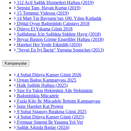
112 Acil Sağlık Hizmetleri Haftası (2019)
Sepsisi Tanı, Hayatı Kurtar (2019)
15 Temmuz Videosu (2019)
14 Mart Tıp Bayramı’nın 100. Yılını Kutladık
Dijital Oyun Bağımlılığı Çalıştayı 2018
Dünya El Yıkama Günü 2018
Sağlığımız İçin Sağlıkta Şiddete Hayır (2018)
Beyaz Baston Görme Engelliler Haftası (2018)
Hareket Her Yerde Etkinliği (2016)
"Sevgi En İyi İlaçtır" Yarışma Sonuçları (2013)
Kampanyalar
4 Şubat Dünya Kanser Günü 2026
Organ Bağışı Kampanyası 2025
Halk Sağlığı Haftası (2025)
Size En Yakın Hekiminiz Aile Hekiminiz
Bağımlılıkla Mücadele
Fazla Kilo İle Mücadele İletişim Kampanyası
İşine Hareket Kat Projesi
9 Şubat Sigarayı Bırakma Günü 2025
4 Şubat Dünya Kanser Günü (2025)
Fermuar Sistemi İle Yaşama Yol Ver
Sağlık Ağızda Başlar (2024)