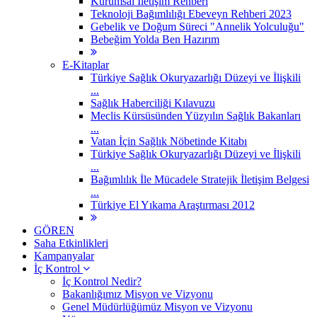
Kurumsal İletişim Rehberi
Teknoloji Bağımlılığı Ebeveyn Rehberi 2023
Gebelik ve Doğum Süreci "Annelik Yolculuğu"
Bebeğim Yolda Ben Hazırım
E-Kitaplar
Türkiye Sağlık Okuryazarlığı Düzeyi ve İlişkili
...
Sağlık Haberciliği Kılavuzu
Meclis Kürsüsünden Yüzyılın Sağlık Bakanları
...
Vatan İçin Sağlık Nöbetinde Kitabı
Türkiye Sağlık Okuryazarlığı Düzeyi ve İlişkili
...
Bağımlılık İle Mücadele Stratejik İletişim Belgesi
...
Türkiye El Yıkama Araştırması 2012
GÖREN
Saha Etkinlikleri
Kampanyalar
İç Kontrol
İç Kontrol Nedir?
Bakanlığımız Misyon ve Vizyonu
Genel Müdürlüğümüz Misyon ve Vizyonu