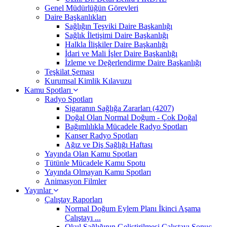
Genel Müdürlüğün Görevleri
Daire Başkanlıkları
Sağlığın Teşviki Daire Başkanlığı
Sağlık İletişimi Daire Başkanlığı
Halkla İlişkiler Daire Başkanlığı
İdari ve Mali İşler Daire Başkanlığı
İzleme ve Değerlendirme Daire Başkanlığı
Teşkilat Şeması
Kurumsal Kimlik Kılavuzu
Kamu Spotları
Radyo Spotları
Sigaranın Sağlığa Zararları (4207)
Doğal Olan Normal Doğum - Çok Doğal
Bağımlılıkla Mücadele Radyo Spotları
Kanser Radyo Spotları
Ağız ve Diş Sağlığı Haftası
Yayında Olan Kamu Spotları
Tütünle Mücadele Kamu Spotu
Yayında Olmayan Kamu Spotları
Animasyon Filmler
Yayınlar
Çalıştay Raporları
Normal Doğum Eylem Planı İkinci Aşama
Çalıştayı ...
Okul Sağlığının Geliştirilmesi Çalıştayı Sonuç ...