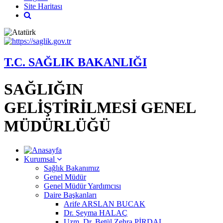
Site Haritası
T.C. SAĞLIK BAKANLIĞI
SAĞLIĞIN
GELİŞTİRİLMESİ GENEL
MÜDÜRLÜĞÜ
Kurumsal
Sağlık Bakanımız
Genel Müdür
Genel Müdür Yardımcısı
Daire Başkanları
Arife ARSLAN BUCAK
Dr. Şeyma HALAÇ
Uzm. Dr. Betül Zehra PİRDAL