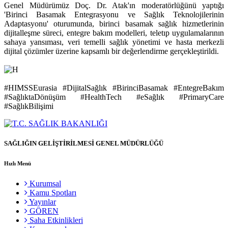
Genel Müdürümüz Doç. Dr. Atak'ın moderatörlüğünü yaptığı
'Birinci Basamak Entegrasyonu ve Sağlık Teknolojilerinin
Adaptasyonu' oturumunda, birinci basamak sağlık hizmetlerinin
dijitalleşme süreci, entegre bakım modelleri, teletıp uygulamalarının
sahaya yansıması, veri temelli sağlık yönetimi ve hasta merkezli
dijital çözümler üzerine kapsamlı bir değerlendirme gerçekleştirildi.
#HIMSSEurasia #DijitalSağlık #BirinciBasamak #EntegreBakım
#SağlıktaDönüşüm #HealthTech #eSağlık #PrimaryCare
#SağlıkBilişimi
SAĞLIĞIN GELİŞTİRİLMESİ GENEL MÜDÜRLÜĞÜ
Hızlı Menü
Kurumsal
Kamu Spotları
Yayınlar
GÖREN
Saha Etkinlikleri