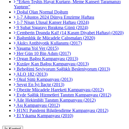
“Erken Teşhis Hayat Kurtarır- Meme Kanseri Taramanızı
Yaptırın”
Doğal Olan Normal Doğum
1-7 Ağustos 2024 Dünya Emzirme Haftası
1-7 Nisan Ulusal Kanser Haftası (2024)
9 Şubat Sigarayı Bırakma Günü (2024)
Çemberin Dışında Kal! (14 Kasım Diyabet Haftası) (2020)
Bağımlılık ile Mücadele Çalışmaları (2020)
Akılcı Antibiyotik Kullanımı (2017)
Yaşama Yol Ver (2015)
Her Gün 10 Bin Adım (2017)
Organ Bağışı Kampanyası (2013)
Kızılay Kan Bağışı Kampanyası (2013)
Bebeğimi Seviyorum Sağlıklı Besleniyorum (2013)
ALO 182 (2013)
Okul Sütü Kampanyası (2013)
Sevgi En İyi İlaçtır (2013)
Obezite Mücadele Hareketi Kampanyası (2012)
Evde Sağlık Hizmetleri Tanıtım Kampanyası (2012)
Aile Hekimliği Tanıtım Kampanyası (2012)
Aşı Kampanyası (2012)
H1N1 Pandemi Bilgilendirme Kampanyası (2012)
El Yıkama Kampanyası (2010)
İç Kontrol