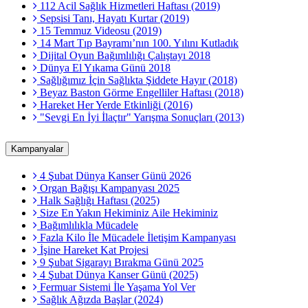
112 Acil Sağlık Hizmetleri Haftası (2019)
Sepsisi Tanı, Hayatı Kurtar (2019)
15 Temmuz Videosu (2019)
14 Mart Tıp Bayramı’nın 100. Yılını Kutladık
Dijital Oyun Bağımlılığı Çalıştayı 2018
Dünya El Yıkama Günü 2018
Sağlığımız İçin Sağlıkta Şiddete Hayır (2018)
Beyaz Baston Görme Engelliler Haftası (2018)
Hareket Her Yerde Etkinliği (2016)
"Sevgi En İyi İlaçtır" Yarışma Sonuçları (2013)
Kampanyalar
4 Şubat Dünya Kanser Günü 2026
Organ Bağışı Kampanyası 2025
Halk Sağlığı Haftası (2025)
Size En Yakın Hekiminiz Aile Hekiminiz
Bağımlılıkla Mücadele
Fazla Kilo İle Mücadele İletişim Kampanyası
İşine Hareket Kat Projesi
9 Şubat Sigarayı Bırakma Günü 2025
4 Şubat Dünya Kanser Günü (2025)
Fermuar Sistemi İle Yaşama Yol Ver
Sağlık Ağızda Başlar (2024)