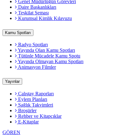
Genel Müdürlüğün Görevleri
Daire Başkanlıkları
Teşkilat Şeması
Kurumsal Kimlik Kılavuzu
Kamu Spotları
Radyo Spotları
Yayında Olan Kamu Spotları
Tütünle Mücadele Kamu Spotu
Yayında Olmayan Kamu Spotları
Animasyon Filmler
Yayınlar
Çalıştay Raporları
Eylem Planları
Sağlık Takvimleri
Broşürler
Rehber ve Kitapçıklar
E-Kitaplar
GÖREN