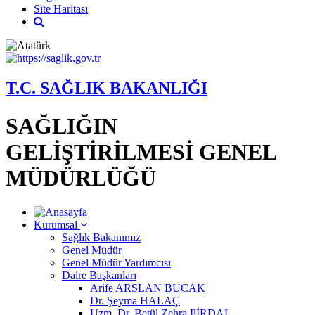
Site Haritası
T.C. SAĞLIK BAKANLIĞI
SAĞLIĞIN
GELİŞTİRİLMESİ GENEL
MÜDÜRLÜĞÜ
Kurumsal
Sağlık Bakanımız
Genel Müdür
Genel Müdür Yardımcısı
Daire Başkanları
Arife ARSLAN BUCAK
Dr. Şeyma HALAÇ
Uzm. Dr. Betül Zehra PİRDAL