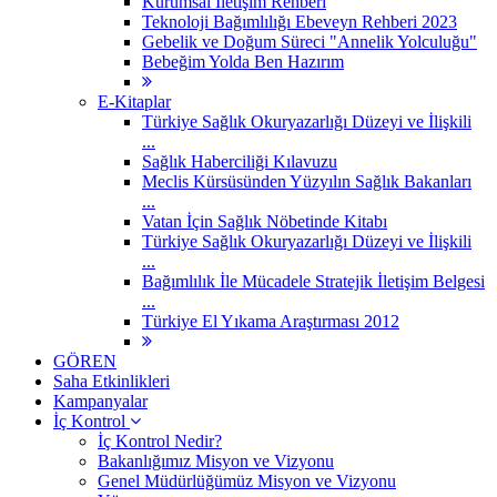
Kurumsal İletişim Rehberi
Teknoloji Bağımlılığı Ebeveyn Rehberi 2023
Gebelik ve Doğum Süreci "Annelik Yolculuğu"
Bebeğim Yolda Ben Hazırım
E-Kitaplar
Türkiye Sağlık Okuryazarlığı Düzeyi ve İlişkili
...
Sağlık Haberciliği Kılavuzu
Meclis Kürsüsünden Yüzyılın Sağlık Bakanları
...
Vatan İçin Sağlık Nöbetinde Kitabı
Türkiye Sağlık Okuryazarlığı Düzeyi ve İlişkili
...
Bağımlılık İle Mücadele Stratejik İletişim Belgesi
...
Türkiye El Yıkama Araştırması 2012
GÖREN
Saha Etkinlikleri
Kampanyalar
İç Kontrol
İç Kontrol Nedir?
Bakanlığımız Misyon ve Vizyonu
Genel Müdürlüğümüz Misyon ve Vizyonu