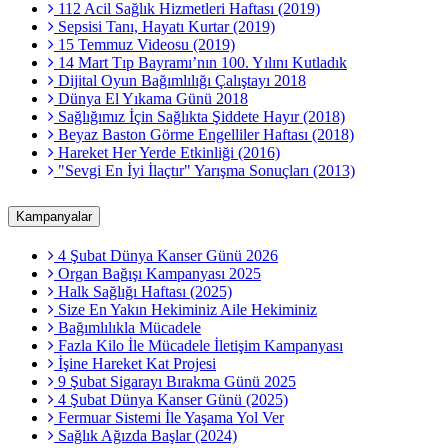
112 Acil Sağlık Hizmetleri Haftası (2019)
Sepsisi Tanı, Hayatı Kurtar (2019)
15 Temmuz Videosu (2019)
14 Mart Tıp Bayramı’nın 100. Yılını Kutladık
Dijital Oyun Bağımlılığı Çalıştayı 2018
Dünya El Yıkama Günü 2018
Sağlığımız İçin Sağlıkta Şiddete Hayır (2018)
Beyaz Baston Görme Engelliler Haftası (2018)
Hareket Her Yerde Etkinliği (2016)
"Sevgi En İyi İlaçtır" Yarışma Sonuçları (2013)
Kampanyalar
4 Şubat Dünya Kanser Günü 2026
Organ Bağışı Kampanyası 2025
Halk Sağlığı Haftası (2025)
Size En Yakın Hekiminiz Aile Hekiminiz
Bağımlılıkla Mücadele
Fazla Kilo İle Mücadele İletişim Kampanyası
İşine Hareket Kat Projesi
9 Şubat Sigarayı Bırakma Günü 2025
4 Şubat Dünya Kanser Günü (2025)
Fermuar Sistemi İle Yaşama Yol Ver
Sağlık Ağızda Başlar (2024)