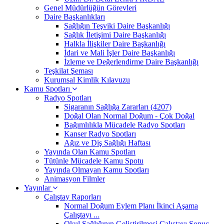
Genel Müdürlüğün Görevleri
Daire Başkanlıkları
Sağlığın Teşviki Daire Başkanlığı
Sağlık İletişimi Daire Başkanlığı
Halkla İlişkiler Daire Başkanlığı
İdari ve Mali İşler Daire Başkanlığı
İzleme ve Değerlendirme Daire Başkanlığı
Teşkilat Şeması
Kurumsal Kimlik Kılavuzu
Kamu Spotları
Radyo Spotları
Sigaranın Sağlığa Zararları (4207)
Doğal Olan Normal Doğum - Çok Doğal
Bağımlılıkla Mücadele Radyo Spotları
Kanser Radyo Spotları
Ağız ve Diş Sağlığı Haftası
Yayında Olan Kamu Spotları
Tütünle Mücadele Kamu Spotu
Yayında Olmayan Kamu Spotları
Animasyon Filmler
Yayınlar
Çalıştay Raporları
Normal Doğum Eylem Planı İkinci Aşama
Çalıştayı ...
Okul Sağlığının Geliştirilmesi Çalıştayı Sonuç ...