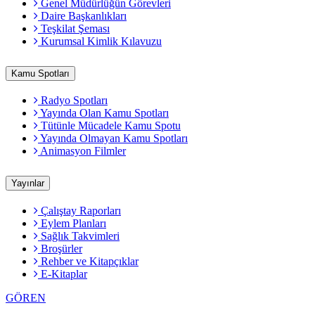
Genel Müdürlüğün Görevleri
Daire Başkanlıkları
Teşkilat Şeması
Kurumsal Kimlik Kılavuzu
Kamu Spotları
Radyo Spotları
Yayında Olan Kamu Spotları
Tütünle Mücadele Kamu Spotu
Yayında Olmayan Kamu Spotları
Animasyon Filmler
Yayınlar
Çalıştay Raporları
Eylem Planları
Sağlık Takvimleri
Broşürler
Rehber ve Kitapçıklar
E-Kitaplar
GÖREN