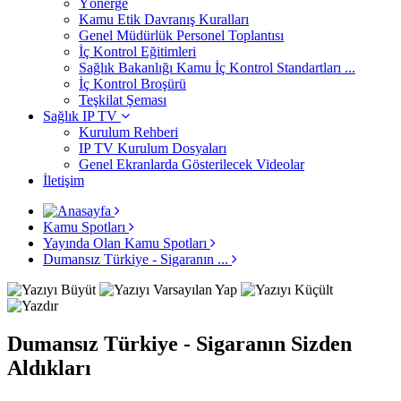
Yönerge
Kamu Etik Davranış Kuralları
Genel Müdürlük Personel Toplantısı
İç Kontrol Eğitimleri
Sağlık Bakanlığı Kamu İç Kontrol Standartları ...
İç Kontrol Broşürü
Teşkilat Şeması
Sağlık IP TV
Kurulum Rehberi
IP TV Kurulum Dosyaları
Genel Ekranlarda Gösterilecek Videolar
İletişim
Kamu Spotları
Yayında Olan Kamu Spotları
Dumansız Türkiye - Sigaranın ...
Dumansız Türkiye - Sigaranın Sizden
Aldıkları