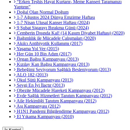
“Erken Teşhis Hayat Kurtarır- Meme Kanseri Taramanızı
Yaptırın”
Doğal Olan Normal Doğum
1-7 Ağustos 2024 Dünya Emzirme Haftası
1-7 Nisan Ulusal Kanser Haftası (2024)
9 Şubat Sigarayı Bırakma Günü (2024)
Çemberin Dışında Kal! (14 Kasım Diyabet Haftası) (2020)
Bağımlılık ile Mücadele Çalışmaları (2020)
Akılcı Antibiyotik Kullanımı (2017)
Yaşama Yol Ver (2015)
Her Gün 10 Bin Adım (2017)
Organ Bağışı Kampanyası (2013)
Kızılay Kan Bağışı Kampanyası (2013)
Bebeğimi Seviyorum Sağlıklı Besleniyorum (2013)
ALO 182 (2013)
Okul Sütü Kampanyası (2013)
Sevgi En İyi İlaçtır (2013)
Obezite Mücadele Hareketi Kampanyası (2012)
Evde Sağlık Hizmetleri Tanıtım Kampanyası (2012)
Aile Hekimliği Tanıtım Kampanyası (2012)
Aşı Kampanyası (2012)
H1N1 Pandemi Bilgilendirme Kampanyası (2012)
El Yıkama Kampanyası (2010)
İç Kontrol