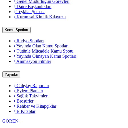
Genel Müdürlüğün Görevleri
Daire Başkanlıkları
Teşkilat Şeması
Kurumsal Kimlik Kılavuzu
Kamu Spotları
Radyo Spotları
Yayında Olan Kamu Spotları
Tütünle Mücadele Kamu Spotu
Yayında Olmayan Kamu Spotları
Animasyon Filmler
Yayınlar
Çalıştay Raporları
Eylem Planları
Sağlık Takvimleri
Broşürler
Rehber ve Kitapçıklar
E-Kitaplar
GÖREN