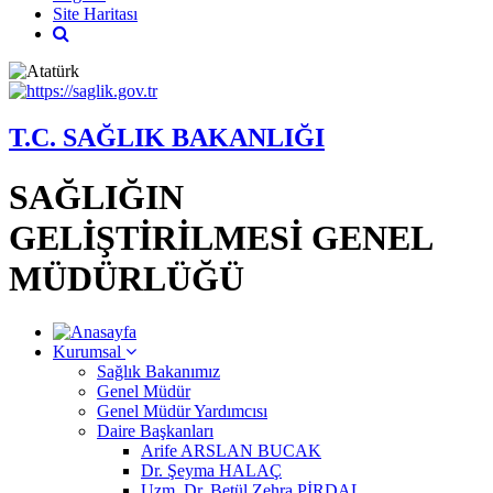
Site Haritası
T.C. SAĞLIK BAKANLIĞI
SAĞLIĞIN
GELİŞTİRİLMESİ GENEL
MÜDÜRLÜĞÜ
Kurumsal
Sağlık Bakanımız
Genel Müdür
Genel Müdür Yardımcısı
Daire Başkanları
Arife ARSLAN BUCAK
Dr. Şeyma HALAÇ
Uzm. Dr. Betül Zehra PİRDAL