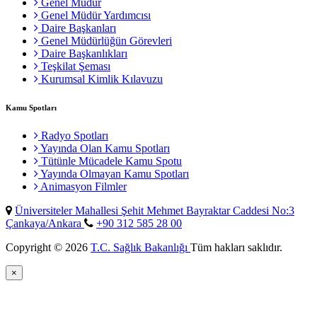
Genel Müdür
Genel Müdür Yardımcısı
Daire Başkanları
Genel Müdürlüğün Görevleri
Daire Başkanlıkları
Teşkilat Şeması
Kurumsal Kimlik Kılavuzu
Kamu Spotları
Radyo Spotları
Yayında Olan Kamu Spotları
Tütünle Mücadele Kamu Spotu
Yayında Olmayan Kamu Spotları
Animasyon Filmler
Üniversiteler Mahallesi Şehit Mehmet Bayraktar Caddesi No:3
Çankaya/Ankara
+90 312 585 28 00
Copyright © 2026
T.C. Sağlık Bakanlığı
Tüm hakları saklıdır.
×