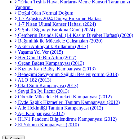
“Erken Teşhis Hayat Kurtarır- Meme Kanseri Taramanızı
Yaptırın”
Doğal Olan Normal Doğum
1-7 Ağustos 2024 Dünya Emzirme Haftası
1-7 Nisan Ulusal Kanser Haftası (2024)
9 Şubat Sigarayı Bırakma Günü (2024)
Çemberin Dışında Kal! (14 Kasım Diyabet Haftası) (2020)
Bağımlılık ile Mücadele Çalışmaları (2020)
Akılcı Antibiyotik Kullanımı (2017)
Yaşama Yol Ver (2015)
Her Gün 10 Bin Adım (2017)
Organ Bağışı Kampanyası (2013)
Kızılay Kan Bağışı Kampanyası (2013)
Bebeğimi Seviyorum Sağlıklı Besleniyorum (2013)
ALO 182 (2013)
Okul Sütü Kampanyası (2013)
Sevgi En İyi İlaçtır (2013)
Obezite Mücadele Hareketi Kampanyası (2012)
Evde Sağlık Hizmetleri Tanıtım Kampanyası (2012)
Aile Hekimliği Tanıtım Kampanyası (2012)
Aşı Kampanyası (2012)
H1N1 Pandemi Bilgilendirme Kampanyası (2012)
El Yıkama Kampanyası (2010)
İç Kontrol