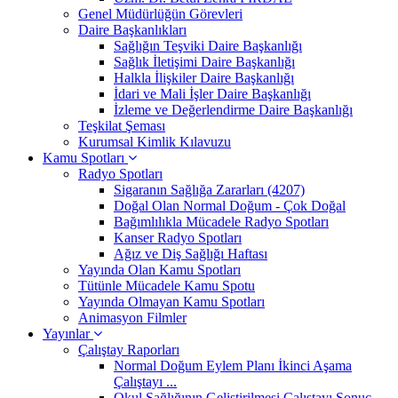
Genel Müdürlüğün Görevleri
Daire Başkanlıkları
Sağlığın Teşviki Daire Başkanlığı
Sağlık İletişimi Daire Başkanlığı
Halkla İlişkiler Daire Başkanlığı
İdari ve Mali İşler Daire Başkanlığı
İzleme ve Değerlendirme Daire Başkanlığı
Teşkilat Şeması
Kurumsal Kimlik Kılavuzu
Kamu Spotları
Radyo Spotları
Sigaranın Sağlığa Zararları (4207)
Doğal Olan Normal Doğum - Çok Doğal
Bağımlılıkla Mücadele Radyo Spotları
Kanser Radyo Spotları
Ağız ve Diş Sağlığı Haftası
Yayında Olan Kamu Spotları
Tütünle Mücadele Kamu Spotu
Yayında Olmayan Kamu Spotları
Animasyon Filmler
Yayınlar
Çalıştay Raporları
Normal Doğum Eylem Planı İkinci Aşama
Çalıştayı ...
Okul Sağlığının Geliştirilmesi Çalıştayı Sonuç ...