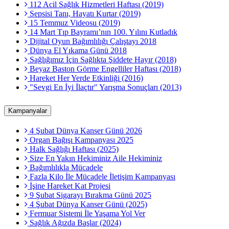
112 Acil Sağlık Hizmetleri Haftası (2019)
Sepsisi Tanı, Hayatı Kurtar (2019)
15 Temmuz Videosu (2019)
14 Mart Tıp Bayramı’nın 100. Yılını Kutladık
Dijital Oyun Bağımlılığı Çalıştayı 2018
Dünya El Yıkama Günü 2018
Sağlığımız İçin Sağlıkta Şiddete Hayır (2018)
Beyaz Baston Görme Engelliler Haftası (2018)
Hareket Her Yerde Etkinliği (2016)
"Sevgi En İyi İlaçtır" Yarışma Sonuçları (2013)
Kampanyalar
4 Şubat Dünya Kanser Günü 2026
Organ Bağışı Kampanyası 2025
Halk Sağlığı Haftası (2025)
Size En Yakın Hekiminiz Aile Hekiminiz
Bağımlılıkla Mücadele
Fazla Kilo İle Mücadele İletişim Kampanyası
İşine Hareket Kat Projesi
9 Şubat Sigarayı Bırakma Günü 2025
4 Şubat Dünya Kanser Günü (2025)
Fermuar Sistemi İle Yaşama Yol Ver
Sağlık Ağızda Başlar (2024)