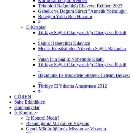
Kurumsal İletişim Rehberi
Teknoloji Bağımlılığı Ebeveyn Rehberi 2023
Gebelik ve Doğum Süreci "Annelik Yolculuğu"
Bebeğim Yolda Ben Hazırım
E-Kitaplar
Türkiye Sağlık Okuryazarlığı Düzeyi ve İlişkili
...
Sağlık Haberciliği Kılavuzu
Meclis Kürsüsünden Yüzyılın Sağlık Bakanları
...
Vatan İçin Sağlık Nöbetinde Kitabı
Türkiye Sağlık Okuryazarlığı Düzeyi ve İlişkili
...
Bağımlılık İle Mücadele Stratejik İletişim Belgesi
...
Türkiye El Yıkama Araştırması 2012
GÖREN
Saha Etkinlikleri
Kampanyalar
İç Kontrol
İç Kontrol Nedir?
Bakanlığımız Misyon ve Vizyonu
Genel Müdürlüğümüz Misyon ve Vizyonu