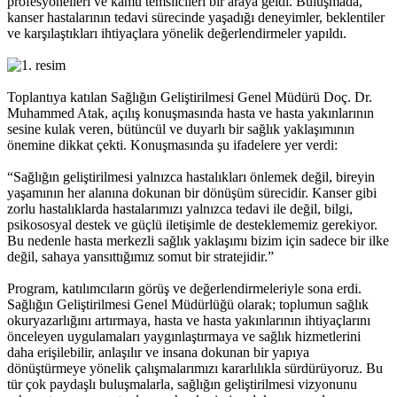
profesyonelleri ve kamu temsilcileri bir araya geldi. Buluşmada,
kanser hastalarının tedavi sürecinde yaşadığı deneyimler, beklentiler
ve karşılaştıkları ihtiyaçlara yönelik değerlendirmeler yapıldı.
Toplantıya katılan Sağlığın Geliştirilmesi Genel Müdürü Doç. Dr.
Muhammed Atak, açılış konuşmasında hasta ve hasta yakınlarının
sesine kulak veren, bütüncül ve duyarlı bir sağlık yaklaşımının
önemine dikkat çekti. Konuşmasında şu ifadelere yer verdi:
“Sağlığın geliştirilmesi yalnızca hastalıkları önlemek değil, bireyin
yaşamının her alanına dokunan bir dönüşüm sürecidir. Kanser gibi
zorlu hastalıklarda hastalarımızı yalnızca tedavi ile değil, bilgi,
psikososyal destek ve güçlü iletişimle de desteklememiz gerekiyor.
Bu nedenle hasta merkezli sağlık yaklaşımı bizim için sadece bir ilke
değil, sahaya yansıttığımız somut bir stratejidir.”
Program, katılımcıların görüş ve değerlendirmeleriyle sona erdi.
Sağlığın Geliştirilmesi Genel Müdürlüğü olarak; toplumun sağlık
okuryazarlığını artırmaya, hasta ve hasta yakınlarının ihtiyaçlarını
önceleyen uygulamaları yaygınlaştırmaya ve sağlık hizmetlerini
daha erişilebilir, anlaşılır ve insana dokunan bir yapıya
dönüştürmeye yönelik çalışmalarımızı kararlılıkla sürdürüyoruz. Bu
tür çok paydaşlı buluşmalarla, sağlığın geliştirilmesi vizyonunu