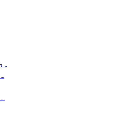
 ...
...
...