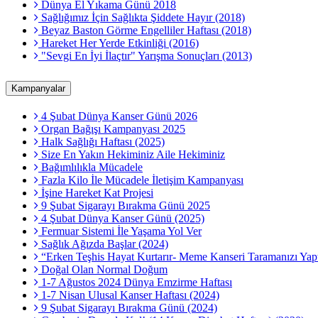
Dünya El Yıkama Günü 2018
Sağlığımız İçin Sağlıkta Şiddete Hayır (2018)
Beyaz Baston Görme Engelliler Haftası (2018)
Hareket Her Yerde Etkinliği (2016)
"Sevgi En İyi İlaçtır" Yarışma Sonuçları (2013)
Kampanyalar
4 Şubat Dünya Kanser Günü 2026
Organ Bağışı Kampanyası 2025
Halk Sağlığı Haftası (2025)
Size En Yakın Hekiminiz Aile Hekiminiz
Bağımlılıkla Mücadele
Fazla Kilo İle Mücadele İletişim Kampanyası
İşine Hareket Kat Projesi
9 Şubat Sigarayı Bırakma Günü 2025
4 Şubat Dünya Kanser Günü (2025)
Fermuar Sistemi İle Yaşama Yol Ver
Sağlık Ağızda Başlar (2024)
“Erken Teşhis Hayat Kurtarır- Meme Kanseri Taramanızı Yapt
Doğal Olan Normal Doğum
1-7 Ağustos 2024 Dünya Emzirme Haftası
1-7 Nisan Ulusal Kanser Haftası (2024)
9 Şubat Sigarayı Bırakma Günü (2024)