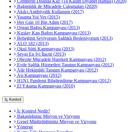
Çemberin Dışında Kal! (14 Kasım Diyabet Haftası) (2020)
Bağımlılık ile Mücadele Çalışmaları (2020)
Akılcı Antibiyotik Kullanımı (2017)
Yaşama Yol Ver (2015)
Her Gün 10 Bin Adım (2017)
Organ Bağışı Kampanyası (2013)
Kızılay Kan Bağışı Kampanyası (2013)
Bebeğimi Seviyorum Sağlıklı Besleniyorum (2013)
ALO 182 (2013)
Okul Sütü Kampanyası (2013)
Sevgi En İyi İlaçtır (2013)
Obezite Mücadele Hareketi Kampanyası (2012)
Evde Sağlık Hizmetleri Tanıtım Kampanyası (2012)
Aile Hekimliği Tanıtım Kampanyası (2012)
Aşı Kampanyası (2012)
H1N1 Pandemi Bilgilendirme Kampanyası (2012)
El Yıkama Kampanyası (2010)
İç Kontrol
İç Kontrol Nedir?
Bakanlığımız Misyon ve Vizyonu
Genel Müdürlüğümüz Misyon ve Vizyonu
Yönerge