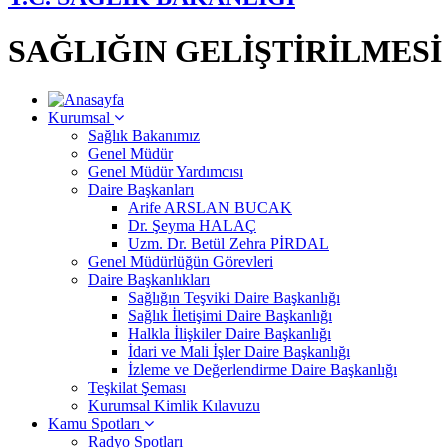
SAĞLIĞIN GELİŞTİRİLMES
Kurumsal
Sağlık Bakanımız
Genel Müdür
Genel Müdür Yardımcısı
Daire Başkanları
Arife ARSLAN BUCAK
Dr. Şeyma HALAÇ
Uzm. Dr. Betül Zehra PİRDAL
Genel Müdürlüğün Görevleri
Daire Başkanlıkları
Sağlığın Teşviki Daire Başkanlığı
Sağlık İletişimi Daire Başkanlığı
Halkla İlişkiler Daire Başkanlığı
İdari ve Mali İşler Daire Başkanlığı
İzleme ve Değerlendirme Daire Başkanlığı
Teşkilat Şeması
Kurumsal Kimlik Kılavuzu
Kamu Spotları
Radyo Spotları