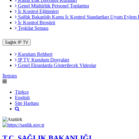
Kamu Etik Davranış Kuralları
Genel Müdürlük Personel Toplantısı
İç Kontrol Eğitimleri
Sağlık Bakanlığı Kamu İç Kontrol Standartları Uyum Eylem 
İç Kontrol Broşürü
Teşkilat Şeması
Sağlık IP TV
Kurulum Rehberi
IP TV Kurulum Dosyaları
Genel Ekranlarda Gösterilecek Videolar
İletişim
Türkçe
English
Site Haritası
T.C. SAĞLIK BAKANLIĞI