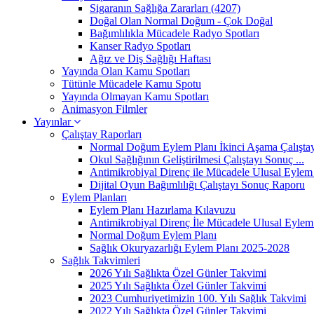
Sigaranın Sağlığa Zararları (4207)
Doğal Olan Normal Doğum - Çok Doğal
Bağımlılıkla Mücadele Radyo Spotları
Kanser Radyo Spotları
Ağız ve Diş Sağlığı Haftası
Yayında Olan Kamu Spotları
Tütünle Mücadele Kamu Spotu
Yayında Olmayan Kamu Spotları
Animasyon Filmler
Yayınlar
Çalıştay Raporları
Normal Doğum Eylem Planı İkinci Aşama Çalıştayı
Okul Sağlığının Geliştirilmesi Çalıştayı Sonuç ...
Antimikrobiyal Direnç ile Mücadele Ulusal Eylem 
Dijital Oyun Bağımlılığı Çalıştayı Sonuç Raporu
Eylem Planları
Eylem Planı Hazırlama Kılavuzu
Antimikrobiyal Direnç İle Mücadele Ulusal Eylem 
Normal Doğum Eylem Planı
Sağlık Okuryazarlığı Eylem Planı 2025-2028
Sağlık Takvimleri
2026 Yılı Sağlıkta Özel Günler Takvimi
2025 Yılı Sağlıkta Özel Günler Takvimi
2023 Cumhuriyetimizin 100. Yılı Sağlık Takvimi
2022 Yılı Sağlıkta Özel Günler Takvimi