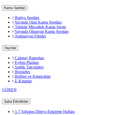
Kamu Spotları
Radyo Spotları
Yayında Olan Kamu Spotları
Tütünle Mücadele Kamu Spotu
Yayında Olmayan Kamu Spotları
Animasyon Filmler
Yayınlar
Çalıştay Raporları
Eylem Planları
Sağlık Takvimleri
Broşürler
Rehber ve Kitapçıklar
E-Kitaplar
GÖREN
Saha Etkinlikleri
1-7 Ağustos Dünya Emzirme Haftası