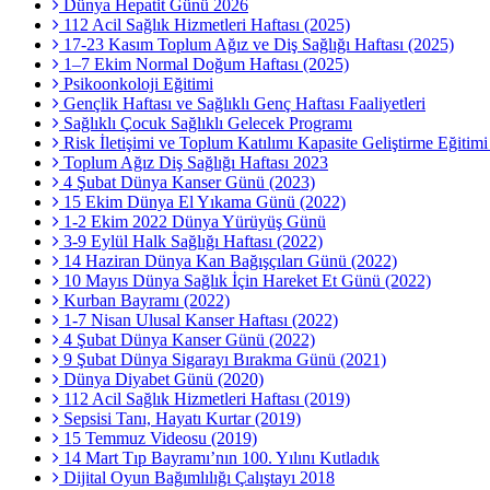
Dünya Hepatit Günü 2026
112 Acil Sağlık Hizmetleri Haftası (2025)
17-23 Kasım Toplum Ağız ve Diş Sağlığı Haftası (2025)
1–7 Ekim Normal Doğum Haftası (2025)
Psikoonkoloji Eğitimi
Gençlik Haftası ve Sağlıklı Genç Haftası Faaliyetleri
Sağlıklı Çocuk Sağlıklı Gelecek Programı
Risk İletişimi ve Toplum Katılımı Kapasite Geliştirme Eğitim
Toplum Ağız Diş Sağlığı Haftası 2023
4 Şubat Dünya Kanser Günü (2023)
15 Ekim Dünya El Yıkama Günü (2022)
1-2 Ekim 2022 Dünya Yürüyüş Günü
3-9 Eylül Halk Sağlığı Haftası (2022)
14 Haziran Dünya Kan Bağışçıları Günü (2022)
10 Mayıs Dünya Sağlık İçin Hareket Et Günü (2022)
Kurban Bayramı (2022)
1-7 Nisan Ulusal Kanser Haftası (2022)
4 Şubat Dünya Kanser Günü (2022)
9 Şubat Dünya Sigarayı Bırakma Günü (2021)
Dünya Diyabet Günü (2020)
112 Acil Sağlık Hizmetleri Haftası (2019)
Sepsisi Tanı, Hayatı Kurtar (2019)
15 Temmuz Videosu (2019)
14 Mart Tıp Bayramı’nın 100. Yılını Kutladık
Dijital Oyun Bağımlılığı Çalıştayı 2018