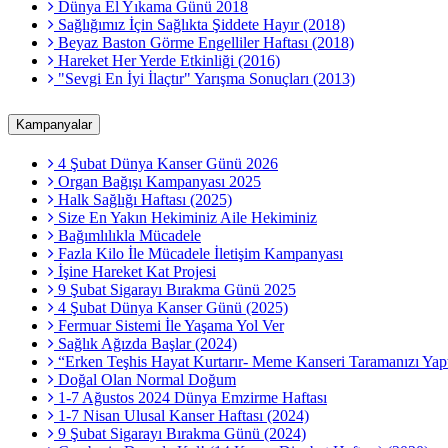
Dünya El Yıkama Günü 2018
Sağlığımız İçin Sağlıkta Şiddete Hayır (2018)
Beyaz Baston Görme Engelliler Haftası (2018)
Hareket Her Yerde Etkinliği (2016)
"Sevgi En İyi İlaçtır" Yarışma Sonuçları (2013)
Kampanyalar
4 Şubat Dünya Kanser Günü 2026
Organ Bağışı Kampanyası 2025
Halk Sağlığı Haftası (2025)
Size En Yakın Hekiminiz Aile Hekiminiz
Bağımlılıkla Mücadele
Fazla Kilo İle Mücadele İletişim Kampanyası
İşine Hareket Kat Projesi
9 Şubat Sigarayı Bırakma Günü 2025
4 Şubat Dünya Kanser Günü (2025)
Fermuar Sistemi İle Yaşama Yol Ver
Sağlık Ağızda Başlar (2024)
“Erken Teşhis Hayat Kurtarır- Meme Kanseri Taramanızı Yapt
Doğal Olan Normal Doğum
1-7 Ağustos 2024 Dünya Emzirme Haftası
1-7 Nisan Ulusal Kanser Haftası (2024)
9 Şubat Sigarayı Bırakma Günü (2024)