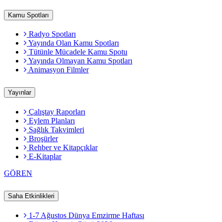
Kamu Spotları
Radyo Spotları
Yayında Olan Kamu Spotları
Tütünle Mücadele Kamu Spotu
Yayında Olmayan Kamu Spotları
Animasyon Filmler
Yayınlar
Çalıştay Raporları
Eylem Planları
Sağlık Takvimleri
Broşürler
Rehber ve Kitapçıklar
E-Kitaplar
GÖREN
Saha Etkinlikleri
1-7 Ağustos Dünya Emzirme Haftası