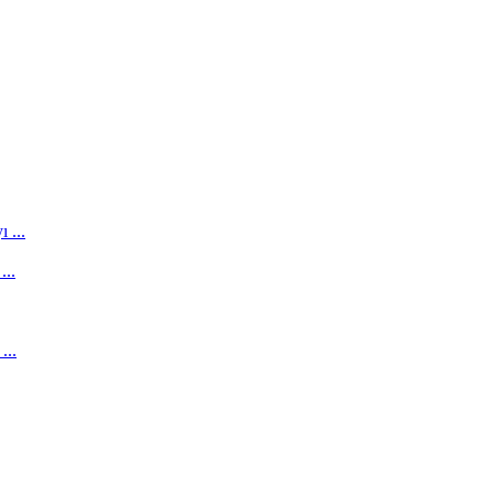
 ...
...
...