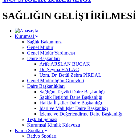
SAĞLIĞIN GELİŞTİRİLMES
Kurumsal
Sağlık Bakanımız
Genel Müdür
Genel Müdür Yardımcısı
Daire Başkanları
Arife ARSLAN BUCAK
Dr. Şeyma HALAÇ
Uzm. Dr. Betül Zehra PİRDAL
Genel Müdürlüğün Görevleri
Daire Başkanlıkları
Sağlığın Teşviki Daire Başkanlığı
Sağlık İletişimi Daire Başkanlığı
Halkla İlişkiler Daire Başkanlığı
İdari ve Mali İşler Daire Başkanlığı
İzleme ve Değerlendirme Daire Başkanlığı
Teşkilat Şeması
Kurumsal Kimlik Kılavuzu
Kamu Spotları
Radyo Spotları