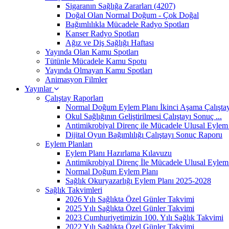
Sigaranın Sağlığa Zararları (4207)
Doğal Olan Normal Doğum - Çok Doğal
Bağımlılıkla Mücadele Radyo Spotları
Kanser Radyo Spotları
Ağız ve Diş Sağlığı Haftası
Yayında Olan Kamu Spotları
Tütünle Mücadele Kamu Spotu
Yayında Olmayan Kamu Spotları
Animasyon Filmler
Yayınlar
Çalıştay Raporları
Normal Doğum Eylem Planı İkinci Aşama Çalıştayı
Okul Sağlığının Geliştirilmesi Çalıştayı Sonuç ...
Antimikrobiyal Direnç ile Mücadele Ulusal Eylem 
Dijital Oyun Bağımlılığı Çalıştayı Sonuç Raporu
Eylem Planları
Eylem Planı Hazırlama Kılavuzu
Antimikrobiyal Direnç İle Mücadele Ulusal Eylem 
Normal Doğum Eylem Planı
Sağlık Okuryazarlığı Eylem Planı 2025-2028
Sağlık Takvimleri
2026 Yılı Sağlıkta Özel Günler Takvimi
2025 Yılı Sağlıkta Özel Günler Takvimi
2023 Cumhuriyetimizin 100. Yılı Sağlık Takvimi
2022 Yılı Sağlıkta Özel Günler Takvimi