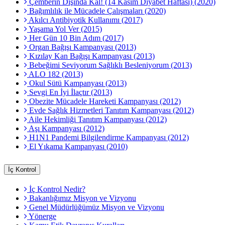
Çemberin Dışında Kal! (14 Kasım Diyabet Haftası) (2020)
Bağımlılık ile Mücadele Çalışmaları (2020)
Akılcı Antibiyotik Kullanımı (2017)
Yaşama Yol Ver (2015)
Her Gün 10 Bin Adım (2017)
Organ Bağışı Kampanyası (2013)
Kızılay Kan Bağışı Kampanyası (2013)
Bebeğimi Seviyorum Sağlıklı Besleniyorum (2013)
ALO 182 (2013)
Okul Sütü Kampanyası (2013)
Sevgi En İyi İlaçtır (2013)
Obezite Mücadele Hareketi Kampanyası (2012)
Evde Sağlık Hizmetleri Tanıtım Kampanyası (2012)
Aile Hekimliği Tanıtım Kampanyası (2012)
Aşı Kampanyası (2012)
H1N1 Pandemi Bilgilendirme Kampanyası (2012)
El Yıkama Kampanyası (2010)
İç Kontrol
İç Kontrol Nedir?
Bakanlığımız Misyon ve Vizyonu
Genel Müdürlüğümüz Misyon ve Vizyonu
Yönerge