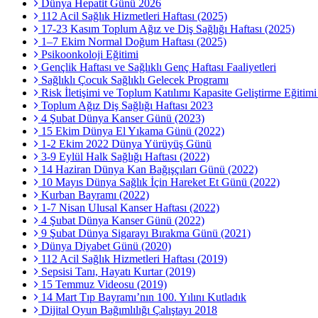
Dünya Hepatit Günü 2026
112 Acil Sağlık Hizmetleri Haftası (2025)
17-23 Kasım Toplum Ağız ve Diş Sağlığı Haftası (2025)
1–7 Ekim Normal Doğum Haftası (2025)
Psikoonkoloji Eğitimi
Gençlik Haftası ve Sağlıklı Genç Haftası Faaliyetleri
Sağlıklı Çocuk Sağlıklı Gelecek Programı
Risk İletişimi ve Toplum Katılımı Kapasite Geliştirme Eğitim
Toplum Ağız Diş Sağlığı Haftası 2023
4 Şubat Dünya Kanser Günü (2023)
15 Ekim Dünya El Yıkama Günü (2022)
1-2 Ekim 2022 Dünya Yürüyüş Günü
3-9 Eylül Halk Sağlığı Haftası (2022)
14 Haziran Dünya Kan Bağışçıları Günü (2022)
10 Mayıs Dünya Sağlık İçin Hareket Et Günü (2022)
Kurban Bayramı (2022)
1-7 Nisan Ulusal Kanser Haftası (2022)
4 Şubat Dünya Kanser Günü (2022)
9 Şubat Dünya Sigarayı Bırakma Günü (2021)
Dünya Diyabet Günü (2020)
112 Acil Sağlık Hizmetleri Haftası (2019)
Sepsisi Tanı, Hayatı Kurtar (2019)
15 Temmuz Videosu (2019)
14 Mart Tıp Bayramı’nın 100. Yılını Kutladık
Dijital Oyun Bağımlılığı Çalıştayı 2018