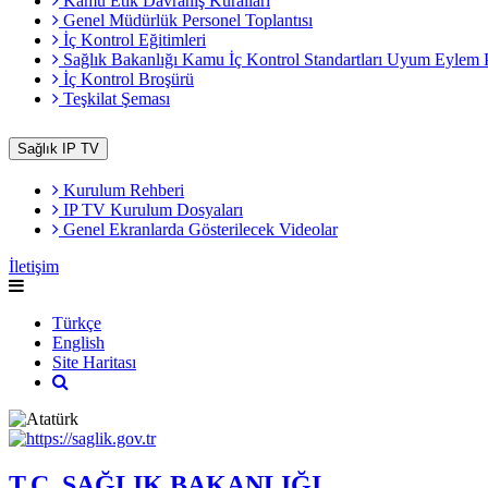
Kamu Etik Davranış Kuralları
Genel Müdürlük Personel Toplantısı
İç Kontrol Eğitimleri
Sağlık Bakanlığı Kamu İç Kontrol Standartları Uyum Eylem 
İç Kontrol Broşürü
Teşkilat Şeması
Sağlık IP TV
Kurulum Rehberi
IP TV Kurulum Dosyaları
Genel Ekranlarda Gösterilecek Videolar
İletişim
Türkçe
English
Site Haritası
T.C. SAĞLIK BAKANLIĞI