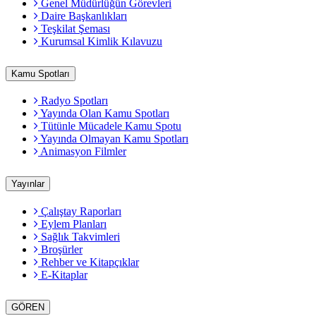
Genel Müdürlüğün Görevleri
Daire Başkanlıkları
Teşkilat Şeması
Kurumsal Kimlik Kılavuzu
Kamu Spotları
Radyo Spotları
Yayında Olan Kamu Spotları
Tütünle Mücadele Kamu Spotu
Yayında Olmayan Kamu Spotları
Animasyon Filmler
Yayınlar
Çalıştay Raporları
Eylem Planları
Sağlık Takvimleri
Broşürler
Rehber ve Kitapçıklar
E-Kitaplar
GÖREN