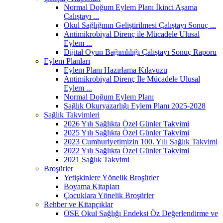
Normal Doğum Eylem Planı İkinci Aşama
Çalıştayı ...
Okul Sağlığının Geliştirilmesi Çalıştayı Sonuç ...
Antimikrobiyal Direnç ile Mücadele Ulusal
Eylem ...
Dijital Oyun Bağımlılığı Çalıştayı Sonuç Raporu
Eylem Planları
Eylem Planı Hazırlama Kılavuzu
Antimikrobiyal Direnç İle Mücadele Ulusal
Eylem ...
Normal Doğum Eylem Planı
Sağlık Okuryazarlığı Eylem Planı 2025-2028
Sağlık Takvimleri
2026 Yılı Sağlıkta Özel Günler Takvimi
2025 Yılı Sağlıkta Özel Günler Takvimi
2023 Cumhuriyetimizin 100. Yılı Sağlık Takvimi
2022 Yılı Sağlıkta Özel Günler Takvimi
2021 Sağlık Takvimi
Broşürler
Yetişkinlere Yönelik Broşürler
Boyama Kitapları
Çocuklara Yönelik Broşürler
Rehber ve Kitapçıklar
OSE Okul Sağlığı Endeksi Öz Değerlendirme ve
...