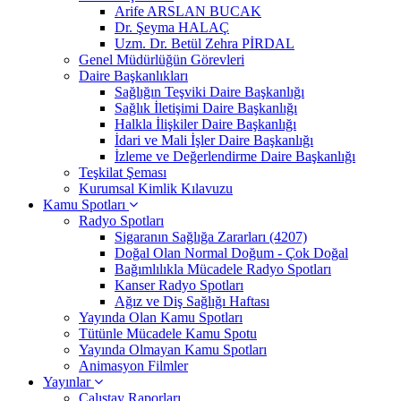
Arife ARSLAN BUCAK
Dr. Şeyma HALAÇ
Uzm. Dr. Betül Zehra PİRDAL
Genel Müdürlüğün Görevleri
Daire Başkanlıkları
Sağlığın Teşviki Daire Başkanlığı
Sağlık İletişimi Daire Başkanlığı
Halkla İlişkiler Daire Başkanlığı
İdari ve Mali İşler Daire Başkanlığı
İzleme ve Değerlendirme Daire Başkanlığı
Teşkilat Şeması
Kurumsal Kimlik Kılavuzu
Kamu Spotları
Radyo Spotları
Sigaranın Sağlığa Zararları (4207)
Doğal Olan Normal Doğum - Çok Doğal
Bağımlılıkla Mücadele Radyo Spotları
Kanser Radyo Spotları
Ağız ve Diş Sağlığı Haftası
Yayında Olan Kamu Spotları
Tütünle Mücadele Kamu Spotu
Yayında Olmayan Kamu Spotları
Animasyon Filmler
Yayınlar
Çalıştay Raporları