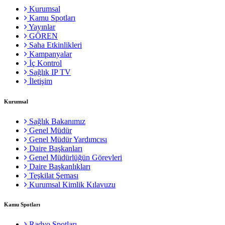
Kurumsal
Kamu Spotları
Yayınlar
GÖREN
Saha Etkinlikleri
Kampanyalar
İç Kontrol
Sağlık IP TV
İletişim
Kurumsal
Sağlık Bakanımız
Genel Müdür
Genel Müdür Yardımcısı
Daire Başkanları
Genel Müdürlüğün Görevleri
Daire Başkanlıkları
Teşkilat Şeması
Kurumsal Kimlik Kılavuzu
Kamu Spotları
Radyo Spotları