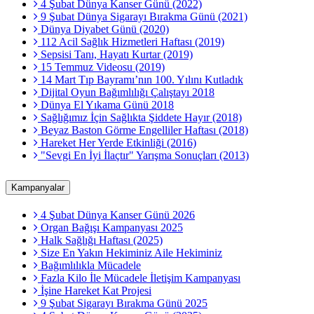
4 Şubat Dünya Kanser Günü (2022)
9 Şubat Dünya Sigarayı Bırakma Günü (2021)
Dünya Diyabet Günü (2020)
112 Acil Sağlık Hizmetleri Haftası (2019)
Sepsisi Tanı, Hayatı Kurtar (2019)
15 Temmuz Videosu (2019)
14 Mart Tıp Bayramı’nın 100. Yılını Kutladık
Dijital Oyun Bağımlılığı Çalıştayı 2018
Dünya El Yıkama Günü 2018
Sağlığımız İçin Sağlıkta Şiddete Hayır (2018)
Beyaz Baston Görme Engelliler Haftası (2018)
Hareket Her Yerde Etkinliği (2016)
"Sevgi En İyi İlaçtır" Yarışma Sonuçları (2013)
Kampanyalar
4 Şubat Dünya Kanser Günü 2026
Organ Bağışı Kampanyası 2025
Halk Sağlığı Haftası (2025)
Size En Yakın Hekiminiz Aile Hekiminiz
Bağımlılıkla Mücadele
Fazla Kilo İle Mücadele İletişim Kampanyası
İşine Hareket Kat Projesi
9 Şubat Sigarayı Bırakma Günü 2025