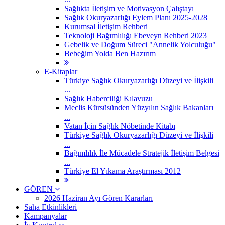
Sağlıkta İletişim ve Motivasyon Çalıştayı
Sağlık Okuryazarlığı Eylem Planı 2025-2028
Kurumsal İletişim Rehberi
Teknoloji Bağımlılığı Ebeveyn Rehberi 2023
Gebelik ve Doğum Süreci "Annelik Yolculuğu"
Bebeğim Yolda Ben Hazırım
E-Kitaplar
Türkiye Sağlık Okuryazarlığı Düzeyi ve İlişkili
...
Sağlık Haberciliği Kılavuzu
Meclis Kürsüsünden Yüzyılın Sağlık Bakanları
...
Vatan İçin Sağlık Nöbetinde Kitabı
Türkiye Sağlık Okuryazarlığı Düzeyi ve İlişkili
...
Bağımlılık İle Mücadele Stratejik İletişim Belgesi
...
Türkiye El Yıkama Araştırması 2012
GÖREN
2026 Haziran Ayı Gören Kararları
Saha Etkinlikleri
Kampanyalar