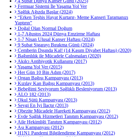
4 Şubat Dünya Kanser Günü (2025)
Fermuar Sistemi İle Yaşama Yol Ver
Sağlık Ağızda Başlar (2024)
“Erken Teşhis Hayat Kurtarır- Meme Kanseri Taramanızı
Yaptırın”
Doğal Olan Normal Doğum
1-7 Ağustos 2024 Dünya Emzirme Haftası
1-7 Nisan Ulusal Kanser Haftası (2024)
9 Şubat Sigarayı Bırakma Günü (2024)
Çemberin Dışında Kal! (14 Kasım Diyabet Haftası) (2020)
Bağımlılık ile Mücadele Çalışmaları (2020)
Akılcı Antibiyotik Kullanımı (2017)
Yaşama Yol Ver (2015)
Her Gün 10 Bin Adım (2017)
Organ Bağışı Kampanyası (2013)
Kızılay Kan Bağışı Kampanyası (2013)
Bebeğimi Seviyorum Sağlıklı Besleniyorum (2013)
ALO 182 (2013)
Okul Sütü Kampanyası (2013)
Sevgi En İyi İlaçtır (2013)
Obezite Mücadele Hareketi Kampanyası (2012)
Evde Sağlık Hizmetleri Tanıtım Kampanyası (2012)
Aile Hekimliği Tanıtım Kampanyası (2012)
Aşı Kampanyası (2012)
H1N1 Pandemi Bilgilendirme Kampanyası (2012)