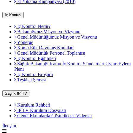
El Yıkama Kampanyası (2010)
İç Kontrol
İç Kontrol Nedir?
Bakanlığımız Misyon ve Vizyonu
Genel Müdürlüğümüz Misyon ve Vizyonu
Yönerge
Kamu Etik Davranış Kuralları
Genel Müdürlük Personel Toplantısı
İç Kontrol Eğitimleri
Sağlık Bakanlığı Kamu İç Kontrol Standartları Uyum Eylem
Planı
İç Kontrol Broşürü
Teşkilat Şeması
Sağlık IP TV
Kurulum Rehberi
IP TV Kurulum Dosyaları
Genel Ekranlarda Gösterilecek Videolar
İletişim