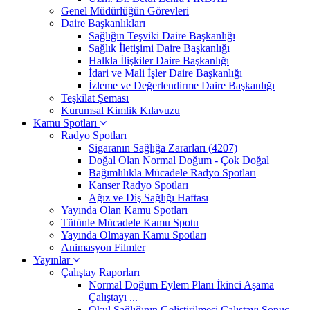
Genel Müdürlüğün Görevleri
Daire Başkanlıkları
Sağlığın Teşviki Daire Başkanlığı
Sağlık İletişimi Daire Başkanlığı
Halkla İlişkiler Daire Başkanlığı
İdari ve Mali İşler Daire Başkanlığı
İzleme ve Değerlendirme Daire Başkanlığı
Teşkilat Şeması
Kurumsal Kimlik Kılavuzu
Kamu Spotları
Radyo Spotları
Sigaranın Sağlığa Zararları (4207)
Doğal Olan Normal Doğum - Çok Doğal
Bağımlılıkla Mücadele Radyo Spotları
Kanser Radyo Spotları
Ağız ve Diş Sağlığı Haftası
Yayında Olan Kamu Spotları
Tütünle Mücadele Kamu Spotu
Yayında Olmayan Kamu Spotları
Animasyon Filmler
Yayınlar
Çalıştay Raporları
Normal Doğum Eylem Planı İkinci Aşama
Çalıştayı ...
Okul Sağlığının Geliştirilmesi Çalıştayı Sonuç ...