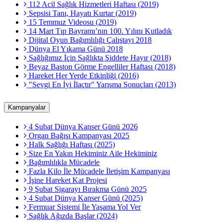
112 Acil Sağlık Hizmetleri Haftası (2019)
Sepsisi Tanı, Hayatı Kurtar (2019)
15 Temmuz Videosu (2019)
14 Mart Tıp Bayramı’nın 100. Yılını Kutladık
Dijital Oyun Bağımlılığı Çalıştayı 2018
Dünya El Yıkama Günü 2018
Sağlığımız İçin Sağlıkta Şiddete Hayır (2018)
Beyaz Baston Görme Engelliler Haftası (2018)
Hareket Her Yerde Etkinliği (2016)
"Sevgi En İyi İlaçtır" Yarışma Sonuçları (2013)
Kampanyalar
4 Şubat Dünya Kanser Günü 2026
Organ Bağışı Kampanyası 2025
Halk Sağlığı Haftası (2025)
Size En Yakın Hekiminiz Aile Hekiminiz
Bağımlılıkla Mücadele
Fazla Kilo İle Mücadele İletişim Kampanyası
İşine Hareket Kat Projesi
9 Şubat Sigarayı Bırakma Günü 2025
4 Şubat Dünya Kanser Günü (2025)
Fermuar Sistemi İle Yaşama Yol Ver
Sağlık Ağızda Başlar (2024)