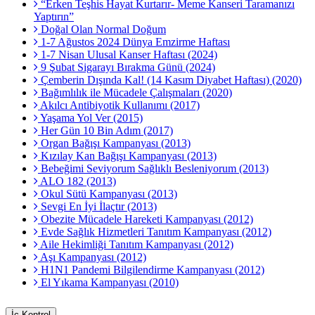
“Erken Teşhis Hayat Kurtarır- Meme Kanseri Taramanızı
Yaptırın”
Doğal Olan Normal Doğum
1-7 Ağustos 2024 Dünya Emzirme Haftası
1-7 Nisan Ulusal Kanser Haftası (2024)
9 Şubat Sigarayı Bırakma Günü (2024)
Çemberin Dışında Kal! (14 Kasım Diyabet Haftası) (2020)
Bağımlılık ile Mücadele Çalışmaları (2020)
Akılcı Antibiyotik Kullanımı (2017)
Yaşama Yol Ver (2015)
Her Gün 10 Bin Adım (2017)
Organ Bağışı Kampanyası (2013)
Kızılay Kan Bağışı Kampanyası (2013)
Bebeğimi Seviyorum Sağlıklı Besleniyorum (2013)
ALO 182 (2013)
Okul Sütü Kampanyası (2013)
Sevgi En İyi İlaçtır (2013)
Obezite Mücadele Hareketi Kampanyası (2012)
Evde Sağlık Hizmetleri Tanıtım Kampanyası (2012)
Aile Hekimliği Tanıtım Kampanyası (2012)
Aşı Kampanyası (2012)
H1N1 Pandemi Bilgilendirme Kampanyası (2012)
El Yıkama Kampanyası (2010)
İç Kontrol