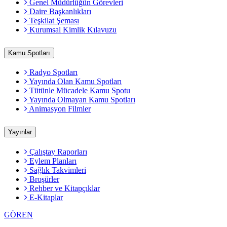
Genel Müdürlüğün Görevleri
Daire Başkanlıkları
Teşkilat Şeması
Kurumsal Kimlik Kılavuzu
Kamu Spotları
Radyo Spotları
Yayında Olan Kamu Spotları
Tütünle Mücadele Kamu Spotu
Yayında Olmayan Kamu Spotları
Animasyon Filmler
Yayınlar
Çalıştay Raporları
Eylem Planları
Sağlık Takvimleri
Broşürler
Rehber ve Kitapçıklar
E-Kitaplar
GÖREN