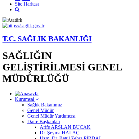
Site Haritası
T.C. SAĞLIK BAKANLIĞI
SAĞLIĞIN
GELİŞTİRİLMESİ GENEL
MÜDÜRLÜĞÜ
Kurumsal
Sağlık Bakanımız
Genel Müdür
Genel Müdür Yardımcısı
Daire Başkanları
Arife ARSLAN BUCAK
Dr. Şeyma HALAÇ
Uzm. Dr. Betül Zehra PİRDAL