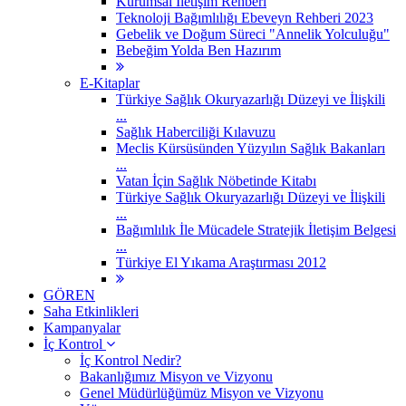
Kurumsal İletişim Rehberi
Teknoloji Bağımlılığı Ebeveyn Rehberi 2023
Gebelik ve Doğum Süreci "Annelik Yolculuğu"
Bebeğim Yolda Ben Hazırım
E-Kitaplar
Türkiye Sağlık Okuryazarlığı Düzeyi ve İlişkili
...
Sağlık Haberciliği Kılavuzu
Meclis Kürsüsünden Yüzyılın Sağlık Bakanları
...
Vatan İçin Sağlık Nöbetinde Kitabı
Türkiye Sağlık Okuryazarlığı Düzeyi ve İlişkili
...
Bağımlılık İle Mücadele Stratejik İletişim Belgesi
...
Türkiye El Yıkama Araştırması 2012
GÖREN
Saha Etkinlikleri
Kampanyalar
İç Kontrol
İç Kontrol Nedir?
Bakanlığımız Misyon ve Vizyonu
Genel Müdürlüğümüz Misyon ve Vizyonu