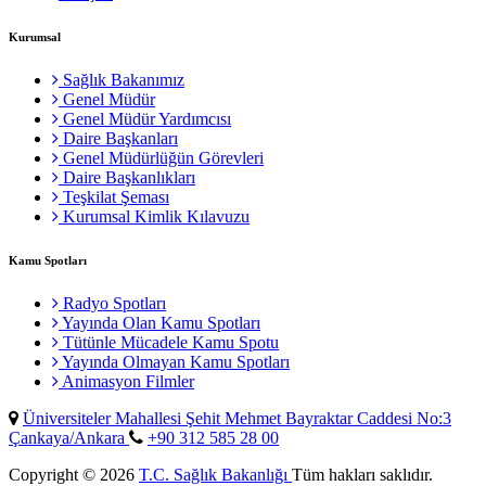
Kurumsal
Sağlık Bakanımız
Genel Müdür
Genel Müdür Yardımcısı
Daire Başkanları
Genel Müdürlüğün Görevleri
Daire Başkanlıkları
Teşkilat Şeması
Kurumsal Kimlik Kılavuzu
Kamu Spotları
Radyo Spotları
Yayında Olan Kamu Spotları
Tütünle Mücadele Kamu Spotu
Yayında Olmayan Kamu Spotları
Animasyon Filmler
Üniversiteler Mahallesi Şehit Mehmet Bayraktar Caddesi No:3
Çankaya/Ankara
+90 312 585 28 00
Copyright © 2026
T.C. Sağlık Bakanlığı
Tüm hakları saklıdır.