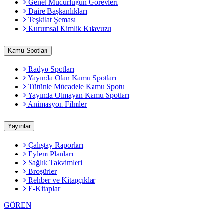
Genel Müdürlüğün Görevleri
Daire Başkanlıkları
Teşkilat Şeması
Kurumsal Kimlik Kılavuzu
Kamu Spotları
Radyo Spotları
Yayında Olan Kamu Spotları
Tütünle Mücadele Kamu Spotu
Yayında Olmayan Kamu Spotları
Animasyon Filmler
Yayınlar
Çalıştay Raporları
Eylem Planları
Sağlık Takvimleri
Broşürler
Rehber ve Kitapçıklar
E-Kitaplar
GÖREN