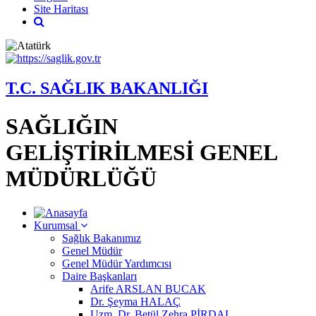
Site Haritası
T.C. SAĞLIK BAKANLIĞI
SAĞLIĞIN
GELİŞTİRİLMESİ GENEL
MÜDÜRLÜĞÜ
Kurumsal
Sağlık Bakanımız
Genel Müdür
Genel Müdür Yardımcısı
Daire Başkanları
Arife ARSLAN BUCAK
Dr. Şeyma HALAÇ
Uzm. Dr. Betül Zehra PİRDAL