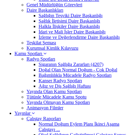
Genel Müdürlüğün Görevleri
Daire Başkanlıkları
Sağlığın Teşviki Daire Başkanlığı
Sağlık İletişimi Daire Başkanlığı
Halkla İlişkiler Daire Başkanlığı
İdari ve Mali İşler Daire Başkanlığı
İzleme ve Değerlendirme Daire Başkanlığı
Teşkilat Şeması
Kurumsal Kimlik Kılavuzu
Kamu Spotları
Radyo Spotları
Sigaranın Sağlığa Zararları (4207)
Doğal Olan Normal Doğum - Çok Doğal
Bağımlılıkla Mücadele Radyo Spotları
Kanser Radyo Spotları
Ağız ve Diş Sağlığı Haftası
Yayında Olan Kamu Spotları
Tütünle Mücadele Kamu Spotu
Yayında Olmayan Kamu Spotları
Animasyon Filmler
Yayınlar
Çalıştay Raporları
Normal Doğum Eylem Planı İkinci Aşama
Çalıştayı ...
Okul Sağlığının Geliştirilmesi Çalıştayı Sonuç ...