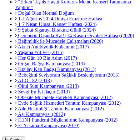
“Erken Teşhis Hayat Kurtarır- Meme Kanseri Taramanızı
Yaptırın”
Doğal Olan Normal Doğum
1-7 Ağustos 2024 Dünya Emzirme Haftası
1-7 Nisan Ulusal Kanser Haftası (2024)
9 Şubat Sigarayı Bırakma Günü (2024)
Çemberin Dışında Kal! (14 Kasım Diyabet Haftası) (2020)
Bağımlılık ile Mücadele Çalışmaları (2020)
Akılcı Antibiyotik Kullanımı (2017)
Yaşama Yol Ver (2015)
Her Gün 10 Bin Adım (2017)
Organ Bağışı Kampanyası (2013)
Kızılay Kan Bağışı Kampanyası (2013)
Bebeğimi Seviyorum Sağlıklı Besleniyorum (2013)
ALO 182 (2013)
Okul Sütü Kampanyası (2013)
Sevgi En İyi İlaçtır (2013)
Obezite Mücadele Hareketi Kampanyası (2012)
Evde Sağlık Hizmetleri Tanıtım Kampanyası (2012)
Aile Hekimliği Tanıtım Kampanyası (2012)
Aşı Kampanyası (2012)
H1N1 Pandemi Bilgilendirme Kampanyası (2012)
El Yıkama Kampanyası (2010)
İç Kontrol