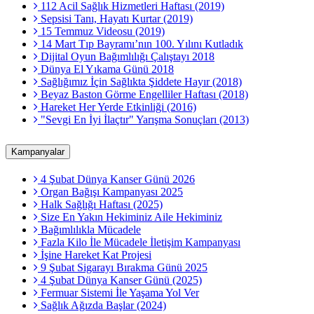
112 Acil Sağlık Hizmetleri Haftası (2019)
Sepsisi Tanı, Hayatı Kurtar (2019)
15 Temmuz Videosu (2019)
14 Mart Tıp Bayramı’nın 100. Yılını Kutladık
Dijital Oyun Bağımlılığı Çalıştayı 2018
Dünya El Yıkama Günü 2018
Sağlığımız İçin Sağlıkta Şiddete Hayır (2018)
Beyaz Baston Görme Engelliler Haftası (2018)
Hareket Her Yerde Etkinliği (2016)
"Sevgi En İyi İlaçtır" Yarışma Sonuçları (2013)
Kampanyalar
4 Şubat Dünya Kanser Günü 2026
Organ Bağışı Kampanyası 2025
Halk Sağlığı Haftası (2025)
Size En Yakın Hekiminiz Aile Hekiminiz
Bağımlılıkla Mücadele
Fazla Kilo İle Mücadele İletişim Kampanyası
İşine Hareket Kat Projesi
9 Şubat Sigarayı Bırakma Günü 2025
4 Şubat Dünya Kanser Günü (2025)
Fermuar Sistemi İle Yaşama Yol Ver
Sağlık Ağızda Başlar (2024)