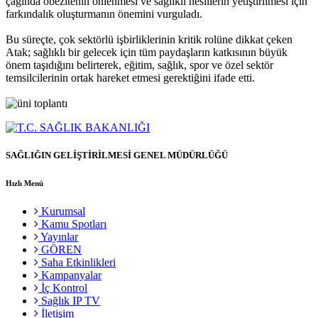
çağında obezitenin önlenmesi ve sağlıklı nesillerin yetiştirilmesi için
farkındalık oluşturmanın önemini vurguladı.
Bu süreçte, çok sektörlü işbirliklerinin kritik rolüne dikkat çeken
Atak; sağlıklı bir gelecek için tüm paydaşların katkısının büyük
önem taşıdığını belirterek, eğitim, sağlık, spor ve özel sektör
temsilcilerinin ortak hareket etmesi gerektiğini ifade etti.
SAĞLIĞIN GELİŞTİRİLMESİ GENEL MÜDÜRLÜĞÜ
Hızlı Menü
Kurumsal
Kamu Spotları
Yayınlar
GÖREN
Saha Etkinlikleri
Kampanyalar
İç Kontrol
Sağlık IP TV
İletişim