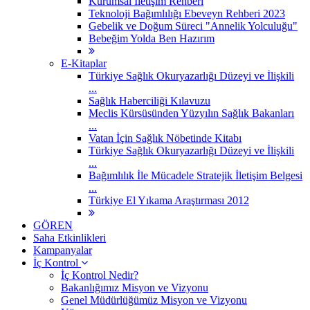
Kurumsal İletişim Rehberi
Teknoloji Bağımlılığı Ebeveyn Rehberi 2023
Gebelik ve Doğum Süreci "Annelik Yolculuğu"
Bebeğim Yolda Ben Hazırım
E-Kitaplar
Türkiye Sağlık Okuryazarlığı Düzeyi ve İlişkili
...
Sağlık Haberciliği Kılavuzu
Meclis Kürsüsünden Yüzyılın Sağlık Bakanları
...
Vatan İçin Sağlık Nöbetinde Kitabı
Türkiye Sağlık Okuryazarlığı Düzeyi ve İlişkili
...
Bağımlılık İle Mücadele Stratejik İletişim Belgesi
...
Türkiye El Yıkama Araştırması 2012
GÖREN
Saha Etkinlikleri
Kampanyalar
İç Kontrol
İç Kontrol Nedir?
Bakanlığımız Misyon ve Vizyonu
Genel Müdürlüğümüz Misyon ve Vizyonu