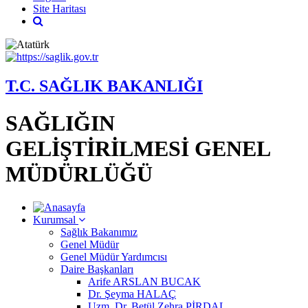
Site Haritası
T.C. SAĞLIK BAKANLIĞI
SAĞLIĞIN
GELİŞTİRİLMESİ GENEL
MÜDÜRLÜĞÜ
Kurumsal
Sağlık Bakanımız
Genel Müdür
Genel Müdür Yardımcısı
Daire Başkanları
Arife ARSLAN BUCAK
Dr. Şeyma HALAÇ
Uzm. Dr. Betül Zehra PİRDAL