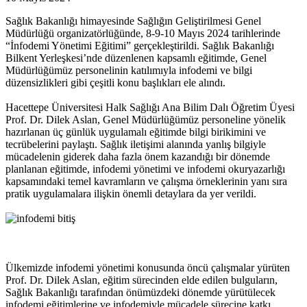
Sağlık Bakanlığı himayesinde Sağlığın Geliştirilmesi Genel
Müdürlüğü organizatörlüğünde, 8-9-10 Mayıs 2024 tarihlerinde
“İnfodemi Yönetimi Eğitimi” gerçekleştirildi. Sağlık Bakanlığı
Bilkent Yerleşkesi’nde düzenlenen kapsamlı eğitimde, Genel
Müdürlüğümüz personelinin katılımıyla infodemi ve bilgi
düzensizlikleri gibi çeşitli konu başlıkları ele alındı.
Hacettepe Üniversitesi Halk Sağlığı Ana Bilim Dalı Öğretim Üyesi
Prof. Dr. Dilek Aslan, Genel Müdürlüğümüz personeline yönelik
hazırlanan üç günlük uygulamalı eğitimde bilgi birikimini ve
tecrübelerini paylaştı. Sağlık iletişimi alanında yanlış bilgiyle
mücadelenin giderek daha fazla önem kazandığı bir dönemde
planlanan eğitimde, infodemi yönetimi ve infodemi okuryazarlığı
kapsamındaki temel kavramların ve çalışma örneklerinin yanı sıra
pratik uygulamalara ilişkin önemli detaylara da yer verildi.
Ülkemizde infodemi yönetimi konusunda öncü çalışmalar yürüten
Prof. Dr. Dilek Aslan, eğitim sürecinden elde edilen bulguların,
Sağlık Bakanlığı tarafından önümüzdeki dönemde yürütülecek
infodemi eğitimlerine ve infodemiyle mücadele sürecine katkı