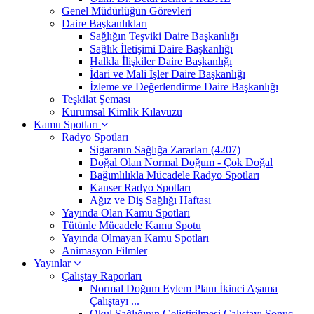
Genel Müdürlüğün Görevleri
Daire Başkanlıkları
Sağlığın Teşviki Daire Başkanlığı
Sağlık İletişimi Daire Başkanlığı
Halkla İlişkiler Daire Başkanlığı
İdari ve Mali İşler Daire Başkanlığı
İzleme ve Değerlendirme Daire Başkanlığı
Teşkilat Şeması
Kurumsal Kimlik Kılavuzu
Kamu Spotları
Radyo Spotları
Sigaranın Sağlığa Zararları (4207)
Doğal Olan Normal Doğum - Çok Doğal
Bağımlılıkla Mücadele Radyo Spotları
Kanser Radyo Spotları
Ağız ve Diş Sağlığı Haftası
Yayında Olan Kamu Spotları
Tütünle Mücadele Kamu Spotu
Yayında Olmayan Kamu Spotları
Animasyon Filmler
Yayınlar
Çalıştay Raporları
Normal Doğum Eylem Planı İkinci Aşama
Çalıştayı ...
Okul Sağlığının Geliştirilmesi Çalıştayı Sonuç ...