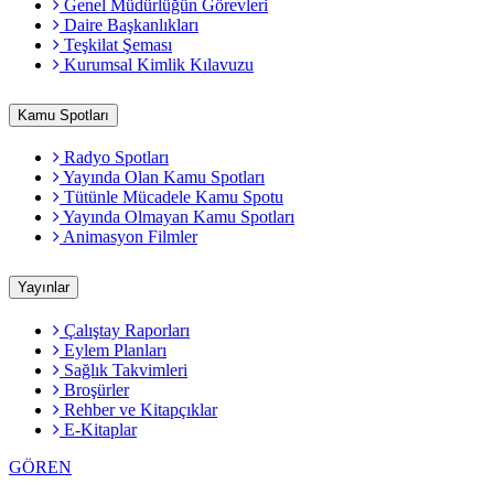
Genel Müdürlüğün Görevleri
Daire Başkanlıkları
Teşkilat Şeması
Kurumsal Kimlik Kılavuzu
Kamu Spotları
Radyo Spotları
Yayında Olan Kamu Spotları
Tütünle Mücadele Kamu Spotu
Yayında Olmayan Kamu Spotları
Animasyon Filmler
Yayınlar
Çalıştay Raporları
Eylem Planları
Sağlık Takvimleri
Broşürler
Rehber ve Kitapçıklar
E-Kitaplar
GÖREN