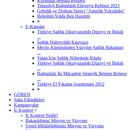
Kurumsal İletişim Rehberi
Teknoloji Bağımlılığı Ebeveyn Rehberi 2023
Gebelik ve Doğum Süreci "Annelik Yolculuğu"
Bebeğim Yolda Ben Hazırım
E-Kitaplar
Türkiye Sağlık Okuryazarlığı Düzeyi ve İlişkili
...
Sağlık Haberciliği Kılavuzu
Meclis Kürsüsünden Yüzyılın Sağlık Bakanları
...
Vatan İçin Sağlık Nöbetinde Kitabı
Türkiye Sağlık Okuryazarlığı Düzeyi ve İlişkili
...
Bağımlılık İle Mücadele Stratejik İletişim Belgesi
...
Türkiye El Yıkama Araştırması 2012
GÖREN
Saha Etkinlikleri
Kampanyalar
İç Kontrol
İç Kontrol Nedir?
Bakanlığımız Misyon ve Vizyonu
Genel Müdürlüğümüz Misyon ve Vizyonu