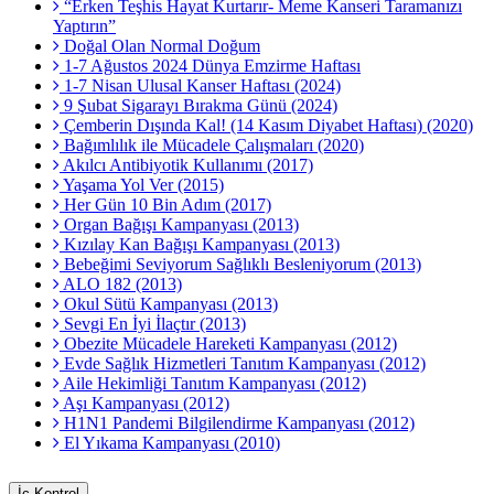
“Erken Teşhis Hayat Kurtarır- Meme Kanseri Taramanızı
Yaptırın”
Doğal Olan Normal Doğum
1-7 Ağustos 2024 Dünya Emzirme Haftası
1-7 Nisan Ulusal Kanser Haftası (2024)
9 Şubat Sigarayı Bırakma Günü (2024)
Çemberin Dışında Kal! (14 Kasım Diyabet Haftası) (2020)
Bağımlılık ile Mücadele Çalışmaları (2020)
Akılcı Antibiyotik Kullanımı (2017)
Yaşama Yol Ver (2015)
Her Gün 10 Bin Adım (2017)
Organ Bağışı Kampanyası (2013)
Kızılay Kan Bağışı Kampanyası (2013)
Bebeğimi Seviyorum Sağlıklı Besleniyorum (2013)
ALO 182 (2013)
Okul Sütü Kampanyası (2013)
Sevgi En İyi İlaçtır (2013)
Obezite Mücadele Hareketi Kampanyası (2012)
Evde Sağlık Hizmetleri Tanıtım Kampanyası (2012)
Aile Hekimliği Tanıtım Kampanyası (2012)
Aşı Kampanyası (2012)
H1N1 Pandemi Bilgilendirme Kampanyası (2012)
El Yıkama Kampanyası (2010)
İç Kontrol