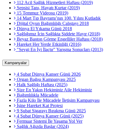
112 Acil Sağlık Hizmetleri Haftası (2019)
Sepsisi Tanı, Hayatı Kurtar (2019)
15 Temmuz Videosu (2019)
14 Mart Tıp Bayramı’nın 100. Yılını Kutladık
Dijital Oyun Bağımlılığı Çalıştayı 2018
Dünya El Yıkama Günü 2018
Sağlığımız İçin Sağlıkta Şiddete Hayır (2018)
Beyaz Baston Görme Engelliler Haftası (2018)
Hareket Her Yerde Etkinliği (2016)
"Sevgi En İyi İlaçtır" Yarışma Sonuçları (2013)
Kampanyalar
4 Şubat Dünya Kanser Günü 2026
Organ Bağışı Kampanyası 2025
Halk Sağlığı Haftası (2025)
Size En Yakın Hekiminiz Aile Hekiminiz
Bağımlılıkla Mücadele
Fazla Kilo İle Mücadele İletişim Kampanyası
İşine Hareket Kat Projesi
9 Şubat Sigarayı Bırakma Günü 2025
4 Şubat Dünya Kanser Günü (2025)
Fermuar Sistemi İle Yaşama Yol Ver
Sağlık Ağızda Başlar (2024)